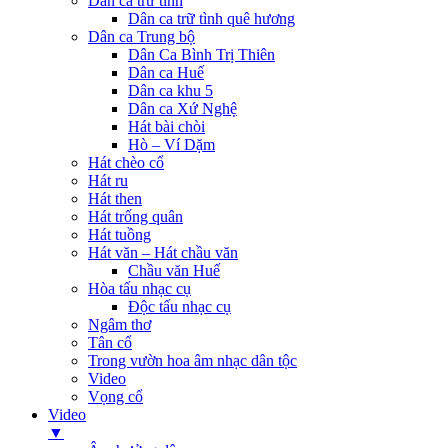
Dân ca trữ tình
Dân ca trữ tình quê hương
Dân ca Trung bộ
Dân Ca Bình Trị Thiên
Dân ca Huế
Dân ca khu 5
Dân ca Xứ Nghệ
Hát bài chòi
Hò – Ví Dặm
Hát chèo cổ
Hát ru
Hát then
Hát trống quân
Hát tuồng
Hát văn – Hát chầu văn
Chầu văn Huế
Hòa tấu nhạc cụ
Độc tấu nhạc cụ
Ngâm thơ
Tân cổ
Trong vườn hoa âm nhạc dân tộc
Video
Vọng cổ
Video
▼