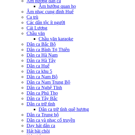
Âm hưởng dân ca
Âm hưởng quan họ
Âm nhạc cung đình Huế
Ca trù
Các dân tộc ít người
Cải Lương
Chầu văn
Chầu văn karaoke
Dân ca Bắc Bộ
Dân ca Bình Trị Thiên
Dân ca Hà Nam
Dân ca Hà Tây
Dân ca Huế
Dân ca khu 5
Dân ca Nam Bộ
Dân ca Nam Trung Bộ
Dân ca Nghệ Tĩnh
Dân ca Phú Thọ
Dân ca Tây Bắc
Dân ca trữ tình
Dân ca trữ tình quê hương
Dân ca Trung bộ
Dân ca và nhạc cổ truyền
Dạy hát dân ca
Hát bài chòi