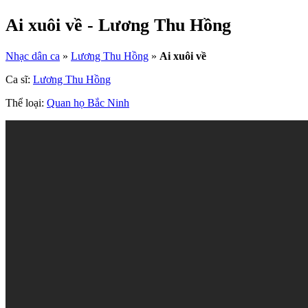
Ai xuôi về - Lương Thu Hồng
Nhạc dân ca
»
Lương Thu Hồng
»
Ai xuôi về
Ca sĩ:
Lương Thu Hồng
Thể loại:
Quan họ Bắc Ninh