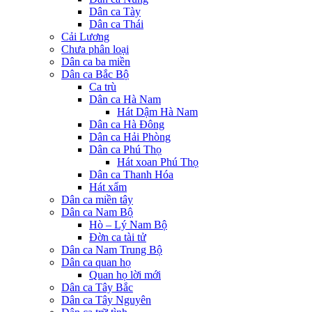
Dân ca Tày
Dân ca Thái
Cải Lương
Chưa phân loại
Dân ca ba miền
Dân ca Bắc Bộ
Ca trù
Dân ca Hà Nam
Hát Dậm Hà Nam
Dân ca Hà Đông
Dân ca Hải Phòng
Dân ca Phú Thọ
Hát xoan Phú Thọ
Dân ca Thanh Hóa
Hát xẩm
Dân ca miền tây
Dân ca Nam Bộ
Hò – Lý Nam Bộ
Đờn ca tài tử
Dân ca Nam Trung Bộ
Dân ca quan họ
Quan họ lời mới
Dân ca Tây Bắc
Dân ca Tây Nguyên