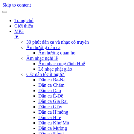
Skip to content
Trang chủ
Giới thiệu
MP3
▼
30 phút dân ca và nhạc cổ truyền
Âm hưởng dân ca
Âm hưởng quan họ
Âm nhạc nghi lễ
Âm nhạc cung đình Huế
Lễ nhạc phật giáo
Các dân tộc ít người
Dân ca Ba-Na
Dân ca Chăm
Dân ca Dao
Dân ca Ê-Đê
Dân ca Gia Rai
Dân ca Giáy
Dân ca H'mông
Dân ca H're
Dân ca Khơ Mú
Dân ca Mường
Dân ca Nùng