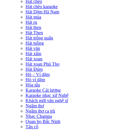
Hát chèo
Hát chèo karaoke
Hát Dặm Hà Nam
Hát múa
Hát ru
Hát then
Hát Then
Hát trống quân
Hát tuồng
Hát văn
Hát xẩm
Hát xoan
Hát xoan Phú Thọ
Hát Đúm
Hò – Ví dặm
Hò ví dặm
Hòa tấu
Karaoke Cải lương
Karaoke nhạc xứ Nghệ
Khách mời văn nghệ sĩ
Ngâm thơ
Ngâm thơ ca trù
Nhạc Champa
Quan họ Bắc Ninh
Tân cổ