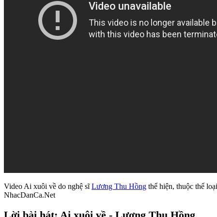
Video Ai xuôi về do nghệ sĩ
Lương Thu Hồng
thể hiện, thuộc thể loạ
NhacDanCa.Net
Lời bài hát: Ai xuôi về - Lương Thu Hồng