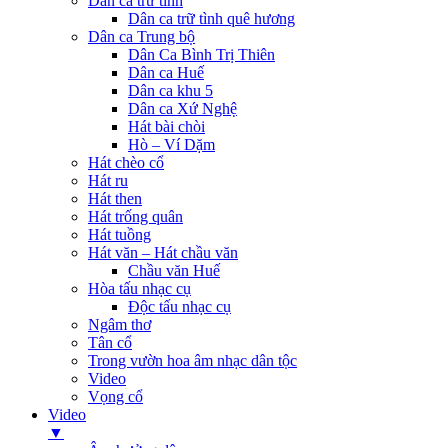
Dân ca trữ tình
Dân ca trữ tình quê hương
Dân ca Trung bộ
Dân Ca Bình Trị Thiên
Dân ca Huế
Dân ca khu 5
Dân ca Xứ Nghệ
Hát bài chòi
Hò – Ví Dặm
Hát chèo cổ
Hát ru
Hát then
Hát trống quân
Hát tuồng
Hát văn – Hát chầu văn
Chầu văn Huế
Hòa tấu nhạc cụ
Độc tấu nhạc cụ
Ngâm thơ
Tân cổ
Trong vườn hoa âm nhạc dân tộc
Video
Vọng cổ
Video
▼