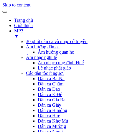
Skip to content
Trang chủ
Giới thiệu
MP3
▼
30 phút dân ca và nhạc cổ truyền
Âm hưởng dân ca
Âm hưởng quan họ
Âm nhạc nghi lễ
Âm nhạc cung đình Huế
Lễ nhạc phật giáo
Các dân tộc ít người
Dân ca Ba-Na
Dân ca Chăm
Dân ca Dao
Dân ca Ê-Đê
Dân ca Gia Rai
Dân ca Giáy
Dân ca H'mông
Dân ca H're
Dân ca Khơ Mú
Dân ca Mường
Dân ca Nùng