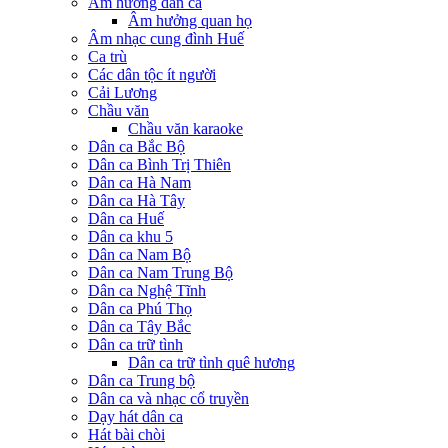
Âm hưởng dân ca
Âm hưởng quan họ
Âm nhạc cung đình Huế
Ca trù
Các dân tộc ít người
Cải Lương
Chầu văn
Chầu văn karaoke
Dân ca Bắc Bộ
Dân ca Bình Trị Thiên
Dân ca Hà Nam
Dân ca Hà Tây
Dân ca Huế
Dân ca khu 5
Dân ca Nam Bộ
Dân ca Nam Trung Bộ
Dân ca Nghệ Tĩnh
Dân ca Phú Thọ
Dân ca Tây Bắc
Dân ca trữ tình
Dân ca trữ tình quê hương
Dân ca Trung bộ
Dân ca và nhạc cổ truyền
Dạy hát dân ca
Hát bài chòi