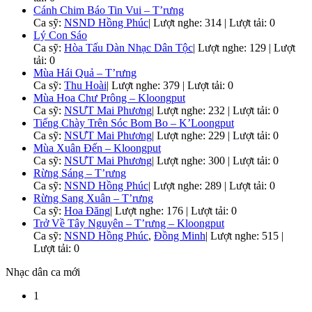
Cánh Chim Báo Tin Vui – T’rưng
Ca sỹ:
NSND Hồng Phúc
|
Lượt nghe: 314 | Lượt tải: 0
Lý Con Sáo
Ca sỹ:
Hòa Tấu Dàn Nhạc Dân Tộc
|
Lượt nghe: 129 | Lượt
tải: 0
Mùa Hái Quả – T’rưng
Ca sỹ:
Thu Hoài
|
Lượt nghe: 379 | Lượt tải: 0
Mùa Hoa Chư Prông – Kloongput
Ca sỹ:
NSƯT Mai Phương
|
Lượt nghe: 232 | Lượt tải: 0
Tiếng Chày Trên Sóc Bom Bo – K’Loongput
Ca sỹ:
NSƯT Mai Phương
|
Lượt nghe: 229 | Lượt tải: 0
Mùa Xuân Đến – Kloongput
Ca sỹ:
NSƯT Mai Phương
|
Lượt nghe: 300 | Lượt tải: 0
Rừng Sáng – T’rưng
Ca sỹ:
NSND Hồng Phúc
|
Lượt nghe: 289 | Lượt tải: 0
Rừng Sang Xuân – T’rưng
Ca sỹ:
Hoa Đăng
|
Lượt nghe: 176 | Lượt tải: 0
Trở Về Tây Nguyên – T’rưng – Kloongput
Ca sỹ:
NSND Hồng Phúc
,
Đồng Minh
|
Lượt nghe: 515 |
Lượt tải: 0
Nhạc dân ca mới
1