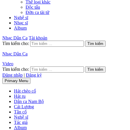
Thể loại khác
Độc tấu
Đờn ca tài tử
Nghệ sĩ
Nhạc sĩ
Album
Nhạc Dân Ca
Tài khoản
Tìm kiếm cho:
Nhạc Dân Ca
Video
Tìm kiếm cho:
Đăng nhập
|
Đăng ký
Primary Menu
Hát chèo cổ
Hát ru
Dân ca Nam Bộ
Cải Lương
Tân cổ
Nghệ sĩ
Tác giả
Album