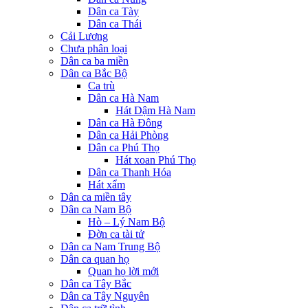
Dân ca Tày
Dân ca Thái
Cải Lương
Chưa phân loại
Dân ca ba miền
Dân ca Bắc Bộ
Ca trù
Dân ca Hà Nam
Hát Dậm Hà Nam
Dân ca Hà Đông
Dân ca Hải Phòng
Dân ca Phú Thọ
Hát xoan Phú Thọ
Dân ca Thanh Hóa
Hát xẩm
Dân ca miền tây
Dân ca Nam Bộ
Hò – Lý Nam Bộ
Đờn ca tài tử
Dân ca Nam Trung Bộ
Dân ca quan họ
Quan họ lời mới
Dân ca Tây Bắc
Dân ca Tây Nguyên