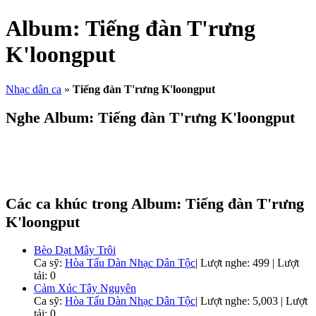
Album:
Tiếng đàn T'rưng
K'loongput
Nhạc dân ca
»
Tiếng đàn T'rưng K'loongput
Nghe Album:
Tiếng đàn T'rưng K'loongput
Các ca khúc trong Album:
Tiếng đàn T'rưng
K'loongput
Bèo Dạt Mây Trôi
Ca sỹ:
Hòa Tấu Dàn Nhạc Dân Tộc
|
Lượt nghe: 499 | Lượt
tải: 0
Cảm Xúc Tây Nguyên
Ca sỹ:
Hòa Tấu Dàn Nhạc Dân Tộc
|
Lượt nghe: 5,003 | Lượt
tải: 0