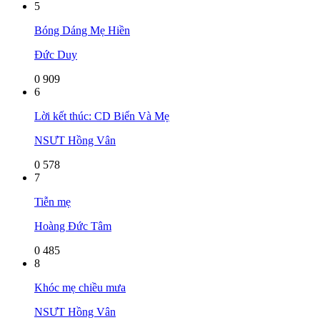
5
Bóng Dáng Mẹ Hiền
Đức Duy
0
909
6
Lời kết thúc: CD Biển Và Mẹ
NSƯT Hồng Vân
0
578
7
Tiễn mẹ
Hoàng Đức Tâm
0
485
8
Khóc mẹ chiều mưa
NSƯT Hồng Vân