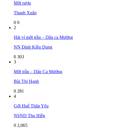
Mời rượu
Thanh Xuân
0
0
2
Hát ví mời trầu – Dân ca Mường
NN Đinh Kiều Dung
0
303
3
Mời trầu – Dân Ca Mường
Bùi Thị Hạnh
0
281
4
Gởi Huế Thân Yêu
NSND Thu Hiền
0
2,065