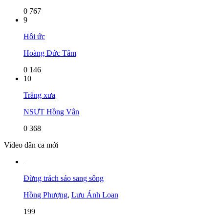
0
767
9
Hồi ức
Hoàng Đức Tâm
0
146
10
Trăng xưa
NSƯT Hồng Vân
0
368
Video dân ca mới
Đừng trách sáo sang sông
Hồng Phượng
,
Lưu Ánh Loan
199