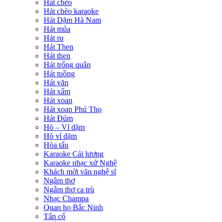
Hát chèo
Hát chèo karaoke
Hát Dặm Hà Nam
Hát múa
Hát ru
Hát Then
Hát then
Hát trống quân
Hát tuồng
Hát văn
Hát xẩm
Hát xoan
Hát xoan Phú Thọ
Hát Đúm
Hò – Ví dặm
Hò ví dặm
Hòa tấu
Karaoke Cải lương
Karaoke nhạc xứ Nghệ
Khách mời văn nghệ sĩ
Ngâm thơ
Ngâm thơ ca trù
Nhạc Champa
Quan họ Bắc Ninh
Tân cổ