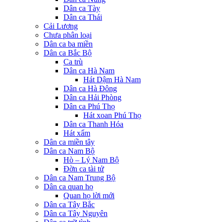
Dân ca Tày
Dân ca Thái
Cải Lương
Chưa phân loại
Dân ca ba miền
Dân ca Bắc Bộ
Ca trù
Dân ca Hà Nam
Hát Dậm Hà Nam
Dân ca Hà Đông
Dân ca Hải Phòng
Dân ca Phú Thọ
Hát xoan Phú Thọ
Dân ca Thanh Hóa
Hát xẩm
Dân ca miền tây
Dân ca Nam Bộ
Hò – Lý Nam Bộ
Đờn ca tài tử
Dân ca Nam Trung Bộ
Dân ca quan họ
Quan họ lời mới
Dân ca Tây Bắc
Dân ca Tây Nguyên