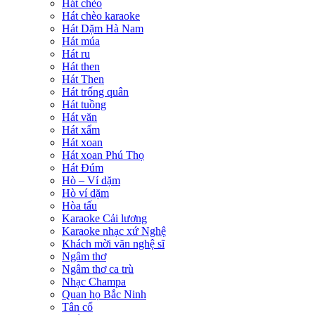
Hát chèo
Hát chèo karaoke
Hát Dặm Hà Nam
Hát múa
Hát ru
Hát then
Hát Then
Hát trống quân
Hát tuồng
Hát văn
Hát xẩm
Hát xoan
Hát xoan Phú Thọ
Hát Đúm
Hò – Ví dặm
Hò ví dặm
Hòa tấu
Karaoke Cải lương
Karaoke nhạc xứ Nghệ
Khách mời văn nghệ sĩ
Ngâm thơ
Ngâm thơ ca trù
Nhạc Champa
Quan họ Bắc Ninh
Tân cổ