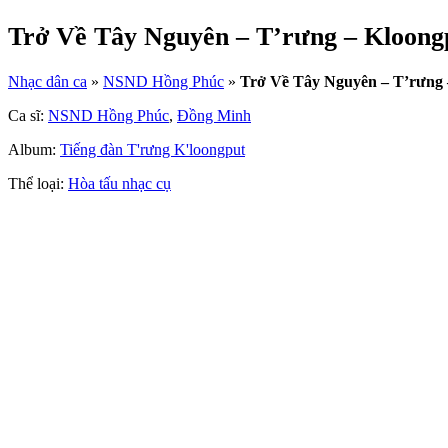
Trở Về Tây Nguyên – T’rưng – Kloon
Nhạc dân ca
»
NSND Hồng Phúc
»
Trở Về Tây Nguyên – T’rưng 
Ca sĩ:
NSND Hồng Phúc
,
Đồng Minh
Album:
Tiếng đàn T'rưng K'loongput
Thể loại:
Hòa tấu nhạc cụ