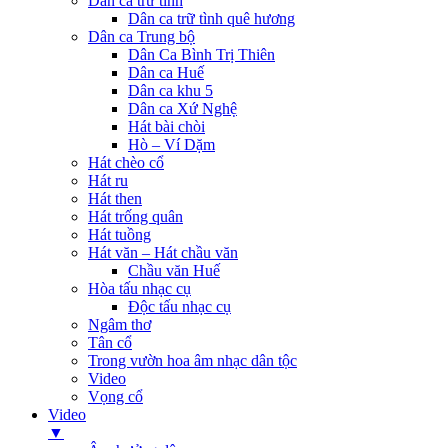
Dân ca trữ tình
Dân ca trữ tình quê hương
Dân ca Trung bộ
Dân Ca Bình Trị Thiên
Dân ca Huế
Dân ca khu 5
Dân ca Xứ Nghệ
Hát bài chòi
Hò – Ví Dặm
Hát chèo cổ
Hát ru
Hát then
Hát trống quân
Hát tuồng
Hát văn – Hát chầu văn
Chầu văn Huế
Hòa tấu nhạc cụ
Độc tấu nhạc cụ
Ngâm thơ
Tân cổ
Trong vườn hoa âm nhạc dân tộc
Video
Vọng cổ
Video
▼