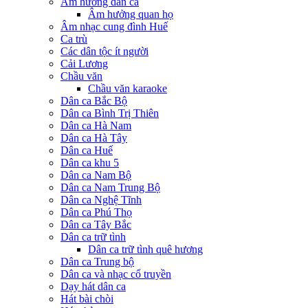
Âm hưởng dân ca
Âm hưởng quan họ
Âm nhạc cung đình Huế
Ca trù
Các dân tộc ít người
Cải Lương
Chầu văn
Chầu văn karaoke
Dân ca Bắc Bộ
Dân ca Bình Trị Thiên
Dân ca Hà Nam
Dân ca Hà Tây
Dân ca Huế
Dân ca khu 5
Dân ca Nam Bộ
Dân ca Nam Trung Bộ
Dân ca Nghệ Tĩnh
Dân ca Phú Thọ
Dân ca Tây Bắc
Dân ca trữ tình
Dân ca trữ tình quê hương
Dân ca Trung bộ
Dân ca và nhạc cổ truyền
Dạy hát dân ca
Hát bài chòi