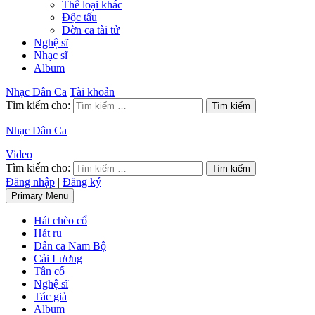
Thể loại khác
Độc tấu
Đờn ca tài tử
Nghệ sĩ
Nhạc sĩ
Album
Nhạc Dân Ca
Tài khoản
Tìm kiếm cho:
Nhạc Dân Ca
Video
Tìm kiếm cho:
Đăng nhập
|
Đăng ký
Primary Menu
Hát chèo cổ
Hát ru
Dân ca Nam Bộ
Cải Lương
Tân cổ
Nghệ sĩ
Tác giả
Album