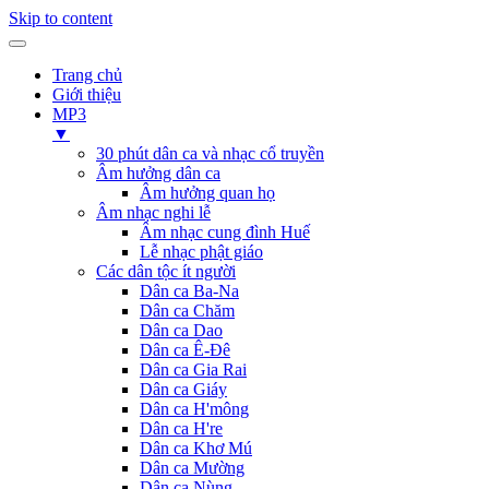
Skip to content
Trang chủ
Giới thiệu
MP3
▼
30 phút dân ca và nhạc cổ truyền
Âm hưởng dân ca
Âm hưởng quan họ
Âm nhạc nghi lễ
Âm nhạc cung đình Huế
Lễ nhạc phật giáo
Các dân tộc ít người
Dân ca Ba-Na
Dân ca Chăm
Dân ca Dao
Dân ca Ê-Đê
Dân ca Gia Rai
Dân ca Giáy
Dân ca H'mông
Dân ca H're
Dân ca Khơ Mú
Dân ca Mường
Dân ca Nùng