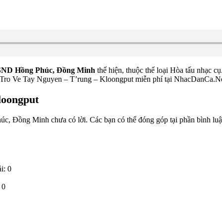
ND Hồng Phúc, Đồng Minh
thể hiện, thuộc thể loại Hòa tấu nhạc cụ
o Tro Ve Tay Nguyen – T’rung – Kloongput miễn phí tại NhacDanCa.N
loongput
 Đồng Minh chưa có lời. Các bạn có thể đóng góp tại phần bình luận
i: 0
 0