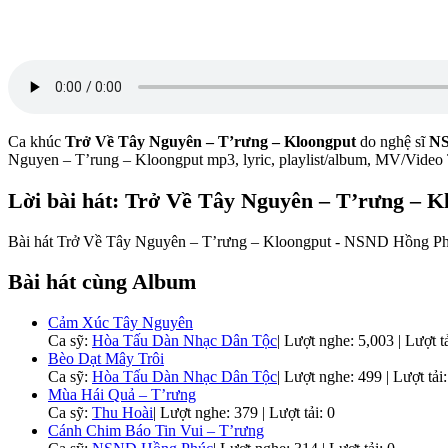
Ca khúc
Trở Về Tây Nguyên – T’rưng – Kloongput
do nghệ sĩ
NS
Nguyen – T’rung – Kloongput mp3, lyric, playlist/album, MV/Vide
Lời bài hát: Trở Về Tây Nguyên – T’rưng – K
Bài hát Trở Về Tây Nguyên – T’rưng – Kloongput - NSND Hồng Phúc,
Bài hát cùng Album
Cảm Xúc Tây Nguyên
Ca sỹ:
Hòa Tấu Dàn Nhạc Dân Tộc
|
Lượt nghe: 5,003 | Lượt tả
Bèo Dạt Mây Trôi
Ca sỹ:
Hòa Tấu Dàn Nhạc Dân Tộc
|
Lượt nghe: 499 | Lượt tải:
Mùa Hái Quả – T’rưng
Ca sỹ:
Thu Hoài
|
Lượt nghe: 379 | Lượt tải: 0
Cánh Chim Báo Tin Vui – T’rưng