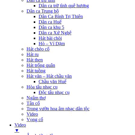
Dân ca trữ tình
Dân ca trữ tình quê hương
Dân ca Trung bộ
Dân Ca Bình Trị Thiên
Dân ca Huế
Dân ca khu 5
Dân ca Xứ Nghệ
Hát bài chòi
Hò – Ví Dặm
Hát chèo cổ
Hát ru
Hát then
Hát trống quân
Hát tuồng
Hát văn – Hát chầu văn
Chầu văn Huế
Hòa tấu nhạc cụ
Độc tấu nhạc cụ
Ngâm thơ
Tân cổ
Trong vườn hoa âm nhạc dân tộc
Video
Vọng cổ
Video
▼