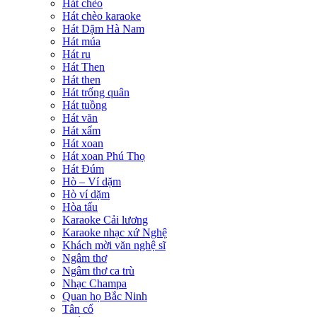
Hát chèo
Hát chèo karaoke
Hát Dặm Hà Nam
Hát múa
Hát ru
Hát Then
Hát then
Hát trống quân
Hát tuồng
Hát văn
Hát xẩm
Hát xoan
Hát xoan Phú Thọ
Hát Đúm
Hò – Ví dặm
Hò ví dặm
Hòa tấu
Karaoke Cải lương
Karaoke nhạc xứ Nghệ
Khách mời văn nghệ sĩ
Ngâm thơ
Ngâm thơ ca trù
Nhạc Champa
Quan họ Bắc Ninh
Tân cổ