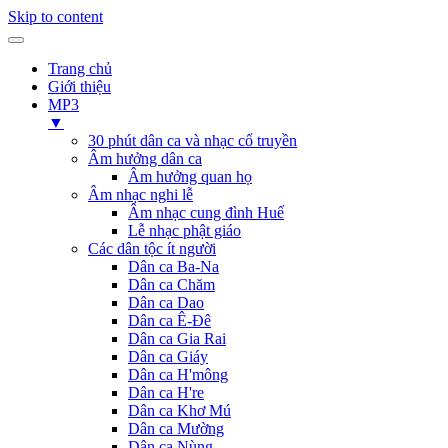
Skip to content
Trang chủ
Giới thiệu
MP3
▼
30 phút dân ca và nhạc cổ truyền
Âm hưởng dân ca
Âm hưởng quan họ
Âm nhạc nghi lễ
Âm nhạc cung đình Huế
Lễ nhạc phật giáo
Các dân tộc ít người
Dân ca Ba-Na
Dân ca Chăm
Dân ca Dao
Dân ca Ê-Đê
Dân ca Gia Rai
Dân ca Giáy
Dân ca H'mông
Dân ca H're
Dân ca Khơ Mú
Dân ca Mường
Dân ca Nùng