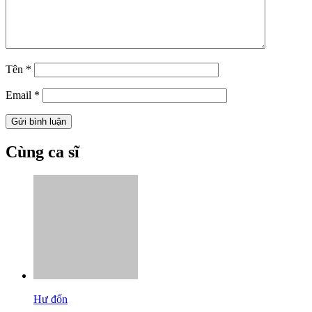
Tên
*
Email
*
Cùng ca sĩ
Hư đốn