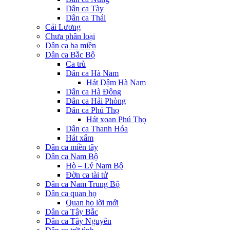
Dân ca Tày
Dân ca Thái
Cải Lương
Chưa phân loại
Dân ca ba miền
Dân ca Bắc Bộ
Ca trù
Dân ca Hà Nam
Hát Dậm Hà Nam
Dân ca Hà Đông
Dân ca Hải Phòng
Dân ca Phú Thọ
Hát xoan Phú Thọ
Dân ca Thanh Hóa
Hát xẩm
Dân ca miền tây
Dân ca Nam Bộ
Hò – Lý Nam Bộ
Đờn ca tài tử
Dân ca Nam Trung Bộ
Dân ca quan họ
Quan họ lời mới
Dân ca Tây Bắc
Dân ca Tây Nguyên