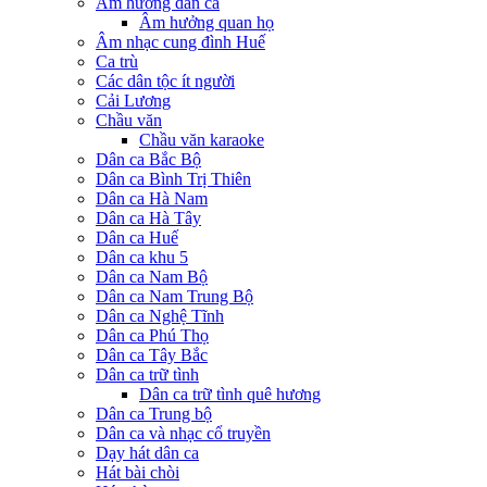
Âm hưởng dân ca
Âm hưởng quan họ
Âm nhạc cung đình Huế
Ca trù
Các dân tộc ít người
Cải Lương
Chầu văn
Chầu văn karaoke
Dân ca Bắc Bộ
Dân ca Bình Trị Thiên
Dân ca Hà Nam
Dân ca Hà Tây
Dân ca Huế
Dân ca khu 5
Dân ca Nam Bộ
Dân ca Nam Trung Bộ
Dân ca Nghệ Tĩnh
Dân ca Phú Thọ
Dân ca Tây Bắc
Dân ca trữ tình
Dân ca trữ tình quê hương
Dân ca Trung bộ
Dân ca và nhạc cổ truyền
Dạy hát dân ca
Hát bài chòi