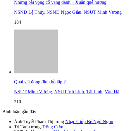
Những bài vọng cổ vang danh – Xuân quê hương
NSND Lệ Thủy
,
NSND Ngọc Giàu
,
NSƯT Minh Vương
184
Quái vật động đinh hồ tập 2
NSƯT Minh Vương
,
NSƯT Vũ Linh
,
Tài Linh
,
Vân Hà
210
Bình luận gần đây
Ánh Tuyết Phạm Thị
trong
Nhạc Giúp Bé Ngủ Ngon
Tri Tanh
trong
Trống Cơm