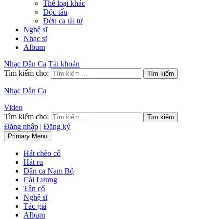
Thể loại khác
Độc tấu
Đờn ca tài tử
Nghệ sĩ
Nhạc sĩ
Album
Nhạc Dân Ca
Tài khoản
Tìm kiếm cho:
Nhạc Dân Ca
Video
Tìm kiếm cho:
Đăng nhập
|
Đăng ký
Primary Menu
Hát chèo cổ
Hát ru
Dân ca Nam Bộ
Cải Lương
Tân cổ
Nghệ sĩ
Tác giả
Album