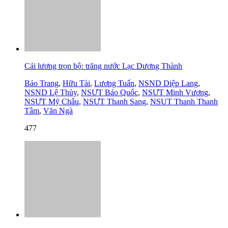
Cải lương trọn bộ: trăng nước Lạc Dương Thành
Bảo Trang
,
Hữu Tài
,
Lương Tuấn
,
NSND Diệp Lang
,
NSND Lệ Thủy
,
NSƯT Bảo Quốc
,
NSƯT Minh Vương
,
NSƯT Mỹ Châu
,
NSƯT Thanh Sang
,
NSUT Thanh Thanh
Tâm
,
Văn Ngà
477