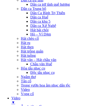
Dân ca trữ tình
Dân ca trữ tình quê hương
Dân ca Trung bộ
Dân Ca Bình Trị Thiên
Dân ca Huế
Dân ca khu 5
Dân ca Xứ Nghệ
Hát bài chòi
Hò – Ví Dặm
Hát chèo cổ
Hát ru
Hát then
Hát trống quân
Hát tuồng
Hát văn – Hát chầu văn
Chầu văn Huế
Hòa tấu nhạc cụ
Độc tấu nhạc cụ
Ngâm thơ
Tân cổ
Trong vườn hoa âm nhạc dân tộc
Video
Vọng cổ
Video
▼