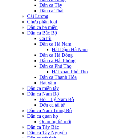
Dân ca Tày
Dân ca Thái
Cải Lương
Chưa phân loại
Dân ca ba miền
Dân ca Bắc Bộ
Ca trù
Dân ca Hà Nam
Hát Dậm Hà Nam
Dân ca Hà Đông
Dân ca Hải Phòng
Dân ca Phú Thọ
Hát xoan Phú Thọ
Dân ca Thanh Hóa
Hát xẩm
Dân ca miền tây
Dân ca Nam Bộ
Hò – Lý Nam Bộ
Đờn ca tài tử
Dân ca Nam Trung Bộ
Dân ca quan họ
Quan họ lời mới
Dân ca Tây Bắc
Dân ca Tây Nguyên