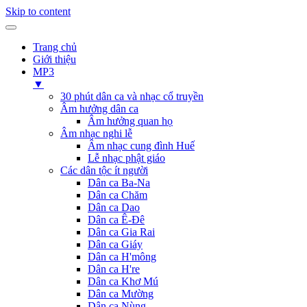
Skip to content
Trang chủ
Giới thiệu
MP3
▼
30 phút dân ca và nhạc cổ truyền
Âm hưởng dân ca
Âm hưởng quan họ
Âm nhạc nghi lễ
Âm nhạc cung đình Huế
Lễ nhạc phật giáo
Các dân tộc ít người
Dân ca Ba-Na
Dân ca Chăm
Dân ca Dao
Dân ca Ê-Đê
Dân ca Gia Rai
Dân ca Giáy
Dân ca H'mông
Dân ca H're
Dân ca Khơ Mú
Dân ca Mường
Dân ca Nùng