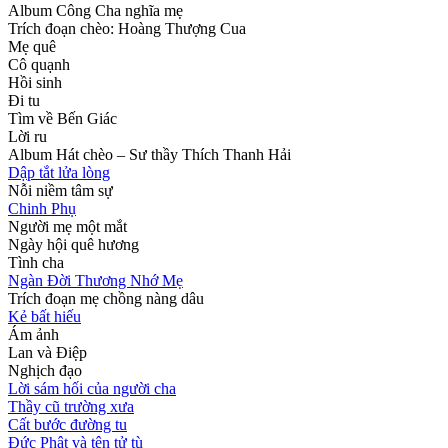
Album Công Cha nghĩa mẹ
Trích đoạn chèo: Hoàng Thượng Cua
Mẹ quê
Cô quạnh
Hồi sinh
Đi tu
Tìm về Bến Giác
Lời ru
Album Hát chèo – Sư thầy Thích Thanh Hải
Dập tắt lửa lòng
Nỗi niềm tâm sự
Chinh Phụ
Người mẹ một mắt
Ngày hội quê hương
Tình cha
Ngàn Đời Thương Nhớ Mẹ
Trích đoạn mẹ chồng nàng dâu
Kẻ bất hiếu
Ám ảnh
Lan và Điệp
Nghịch đạo
Lời sám hối của người cha
Thầy cũ trường xưa
Cất bước đường tu
Đức Phật và tên tử tù