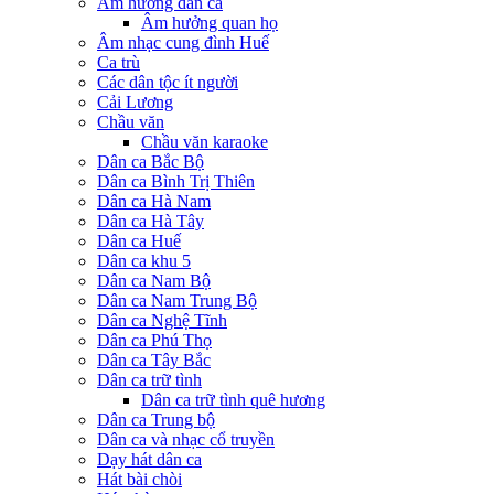
Âm hưởng dân ca
Âm hưởng quan họ
Âm nhạc cung đình Huế
Ca trù
Các dân tộc ít người
Cải Lương
Chầu văn
Chầu văn karaoke
Dân ca Bắc Bộ
Dân ca Bình Trị Thiên
Dân ca Hà Nam
Dân ca Hà Tây
Dân ca Huế
Dân ca khu 5
Dân ca Nam Bộ
Dân ca Nam Trung Bộ
Dân ca Nghệ Tĩnh
Dân ca Phú Thọ
Dân ca Tây Bắc
Dân ca trữ tình
Dân ca trữ tình quê hương
Dân ca Trung bộ
Dân ca và nhạc cổ truyền
Dạy hát dân ca
Hát bài chòi