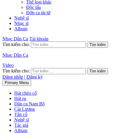
Thể loại khác
Độc tấu
Đờn ca tài tử
Nghệ sĩ
Nhạc sĩ
Album
Nhạc Dân Ca
Tài khoản
Tìm kiếm cho:
Nhạc Dân Ca
Video
Tìm kiếm cho:
Đăng nhập
|
Đăng ký
Primary Menu
Hát chèo cổ
Hát ru
Dân ca Nam Bộ
Cải Lương
Tân cổ
Nghệ sĩ
Tác giả
Album