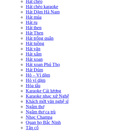
Hát chèo
Hát chèo karaoke
Hát Dặm Hà Nam
Hát múa
Hát ru
Hát then
Hát Then
Hát trống quân
Hát tuồng
Hát văn
Hát xẩm
Hát xoan
Hát xoan Phú Thọ
Hát Đúm
Hò – Ví dặm
Hò ví dặm
Hòa tấu
Karaoke Cải lương
Karaoke nhạc xứ Nghệ
Khách mời văn nghệ sĩ
Ngâm thơ
Ngâm thơ ca trù
Nhạc Champa
Quan họ Bắc Ninh
Tân cổ