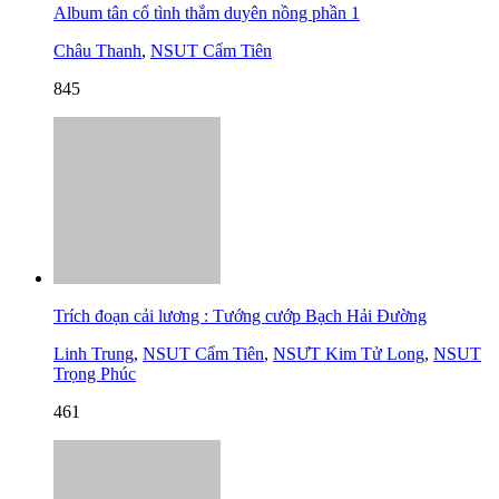
Album tân cổ tình thắm duyên nồng phần 1
Châu Thanh
,
NSUT Cẩm Tiên
845
Trích đoạn cải lương : Tướng cướp Bạch Hải Đường
Linh Trung
,
NSUT Cẩm Tiên
,
NSƯT Kim Tử Long
,
NSUT
Trọng Phúc
461