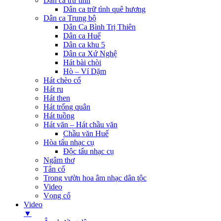
Dân ca trữ tình
Dân ca trữ tình quê hương
Dân ca Trung bộ
Dân Ca Bình Trị Thiên
Dân ca Huế
Dân ca khu 5
Dân ca Xứ Nghệ
Hát bài chòi
Hò – Ví Dặm
Hát chèo cổ
Hát ru
Hát then
Hát trống quân
Hát tuồng
Hát văn – Hát chầu văn
Chầu văn Huế
Hòa tấu nhạc cụ
Độc tấu nhạc cụ
Ngâm thơ
Tân cổ
Trong vườn hoa âm nhạc dân tộc
Video
Vọng cổ
Video
▼