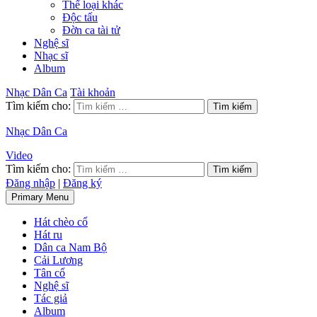
Thể loại khác
Độc tấu
Đờn ca tài tử
Nghệ sĩ
Nhạc sĩ
Album
Nhạc Dân Ca
Tài khoản
Tìm kiếm cho:
Nhạc Dân Ca
Video
Tìm kiếm cho:
Đăng nhập
|
Đăng ký
Primary Menu
Hát chèo cổ
Hát ru
Dân ca Nam Bộ
Cải Lương
Tân cổ
Nghệ sĩ
Tác giả
Album