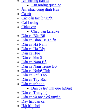
Âm hưởng dân ca
Âm hưởng quan họ
Âm nhạc cung đình Huế
Ca trù
Các dân tộc ít người
Cải Lương
Chầu văn
Chầu văn karaoke
Dân ca Bắc Bộ
Dân ca Bình Trị Thiên
Dân ca Hà Nam
Dân ca Hà Tây
Dân ca Huế
Dân ca khu 5
Dân ca Nam Bộ
Dân ca Nam Trung Bộ
Dân ca Nghệ Tĩnh
Dân ca Phú Thọ
Dân ca Tây Bắc
Dân ca trữ tình
Dân ca trữ tình quê hương
Dân ca Trung bộ
Dân ca và nhạc cổ truyền
Dạy hát dân ca
Hát bài chòi