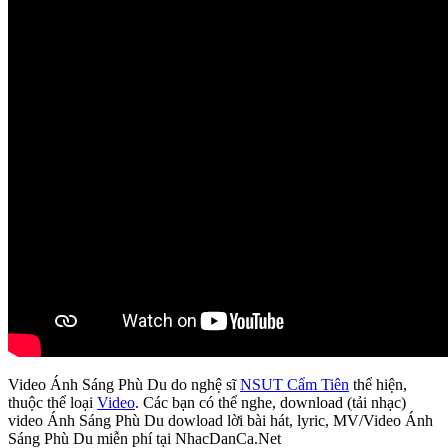
Video Ánh Sáng Phù Du do nghệ sĩ
NSUT Cẩm Tiên
thể hiện,
thuộc thể loại
Video
. Các bạn có thể nghe, download (tải nhạc)
video Ánh Sáng Phù Du dowload lời bài hát, lyric, MV/Video Ánh
Sáng Phù Du miễn phí tại NhacDanCa.Net