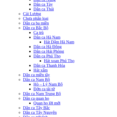
Dân ca Tày
Dân ca Thái
Cải Lương
Chưa phân loại
Dân ca ba miền
Dân ca Bắc Bộ
Ca trù
Dân ca Hà Nam
Hát Dậm Hà Nam
Dân ca Hà Đông
Dân ca Hải Phòng
Dân ca Phú Thọ
Hát xoan Phú Thọ
Dân ca Thanh Hóa
Hát xẩm
Dân ca miền tây
Dân ca Nam Bộ
Hò – Lý Nam Bộ
Đờn ca tài tử
Dân ca Nam Trung Bộ
Dân ca quan họ
Quan họ lời mới
Dân ca Tây Bắc
Dân ca Tây Nguyên