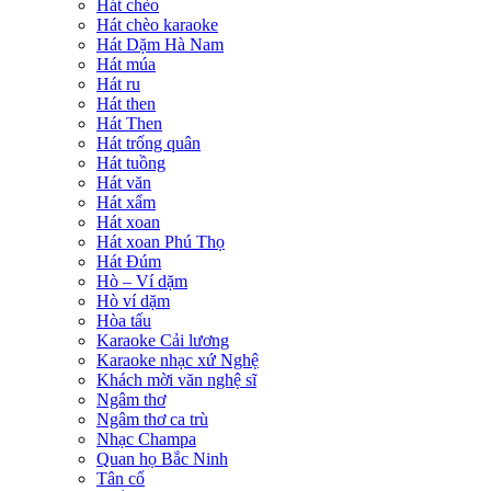
Hát chèo
Hát chèo karaoke
Hát Dặm Hà Nam
Hát múa
Hát ru
Hát then
Hát Then
Hát trống quân
Hát tuồng
Hát văn
Hát xẩm
Hát xoan
Hát xoan Phú Thọ
Hát Đúm
Hò – Ví dặm
Hò ví dặm
Hòa tấu
Karaoke Cải lương
Karaoke nhạc xứ Nghệ
Khách mời văn nghệ sĩ
Ngâm thơ
Ngâm thơ ca trù
Nhạc Champa
Quan họ Bắc Ninh
Tân cổ