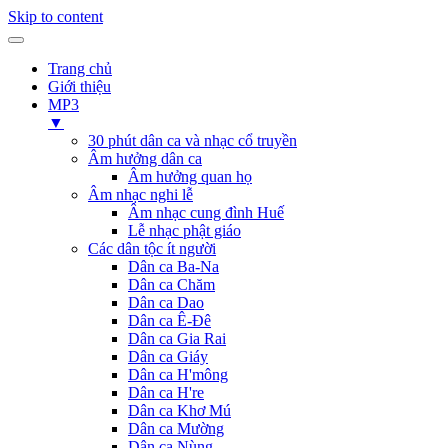
Skip to content
Trang chủ
Giới thiệu
MP3
▼
30 phút dân ca và nhạc cổ truyền
Âm hưởng dân ca
Âm hưởng quan họ
Âm nhạc nghi lễ
Âm nhạc cung đình Huế
Lễ nhạc phật giáo
Các dân tộc ít người
Dân ca Ba-Na
Dân ca Chăm
Dân ca Dao
Dân ca Ê-Đê
Dân ca Gia Rai
Dân ca Giáy
Dân ca H'mông
Dân ca H're
Dân ca Khơ Mú
Dân ca Mường
Dân ca Nùng