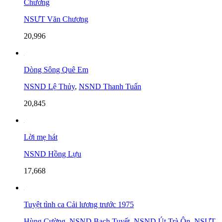
Chương
NSƯT Văn Chương
20,996
Dòng Sông Quê Em
NSND Lệ Thủy
,
NSND Thanh Tuấn
20,845
Lời mẹ hát
NSND Hồng Lựu
17,668
Tuyệt tình ca Cải lương trước 1975
Hùng Cường
,
NSND Bạch Tuyết
,
NSND Út Trà Ôn
,
NSƯT