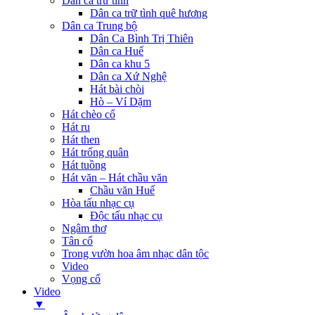
Dân ca trữ tình
Dân ca trữ tình quê hương
Dân ca Trung bộ
Dân Ca Bình Trị Thiên
Dân ca Huế
Dân ca khu 5
Dân ca Xứ Nghệ
Hát bài chòi
Hò – Ví Dặm
Hát chèo cổ
Hát ru
Hát then
Hát trống quân
Hát tuồng
Hát văn – Hát chầu văn
Chầu văn Huế
Hòa tấu nhạc cụ
Độc tấu nhạc cụ
Ngâm thơ
Tân cổ
Trong vườn hoa âm nhạc dân tộc
Video
Vọng cổ
Video
▼