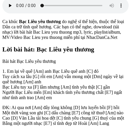
Ca khúc
Bạc Liêu yêu thương
do nghệ sĩ
thể hiện, thuộc thể loại
Dân ca trữ tình quê hương. Các bạn có thể nghe, download (tải
nhạc) lời bài hát Bac Lieu yeu thuong mp3, lyric, playlist/album,
MV/Video Bac Lieu yeu thuong miễn phí tại NhacDanCa.Net
Lời bài hát: Bạc Liêu yêu thương
Bài hát Bạc Liêu yêu thương
1. Em lại về quê
[Am]
anh Bạc Liêu quê anh
[C]
đó
Tuy cách xa lâu
[G]
rồi em
[Am]
vẫn mong một
[Dm]
ngày về lại
quê hương
[Am]
anh
Bạc Liêu tuy xa
[F]
lắm nhưng
[Am]
tình yêu thật
[C]
gần
Người Bạc Liêu mến
[Em]
khách tình yêu thương chất
[E7]
ngất
như tình anh trao
[Am]
em
ĐK: Ai qua nơi
[Am]
đây lòng không
[D]
lưu luyến bồi
[F]
hồi
Một thời vàng son ghi
[C]
dấu chàng
[E7]
công tử thuở
[Am]
nào
Cao
[D]
Văn Lầu tài hoa dệt
[C]
tình yêu chung
[G]
thuỷ của một
Bằng một người nhạc
[E7]
sĩ tình đẹp từ Hoài
[Am]
Lang