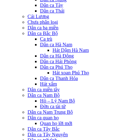
Dân ca Tày
Dân ca Thái
Cải Lương
Chưa phân loại
Dân ca ba miền
Dân ca Bắc Bộ
Ca trù
Dân ca Hà Nam
Hát Dậm Hà Nam
Dân ca Hà Đông
Dân ca Hải Phòng
Dân ca Phú Thọ
Hát xoan Phú Thọ
Dân ca Thanh Hóa
Hát xẩm
Dân ca miền tây
Dân ca Nam Bộ
Hò – Lý Nam Bộ
Đờn ca tài tử
Dân ca Nam Trung Bộ
Dân ca quan họ
Quan họ lời mới
Dân ca Tây Bắc
Dân ca Tây Nguyên