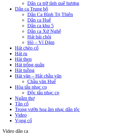
Dân ca trữ tình quê hương
Dân ca Trung bộ
Dân Ca Bình Trị Thiên
Dân ca Huế
Dân ca khu 5
Dân ca Xứ Nghệ
Hát bài chòi
Hò – Ví Dặm
Hát chèo cổ
Hát ru
Hát then
Hát trống quân
Hát tuồng
Hát văn – Hát chầu văn
Chầu văn Huế
Hòa tấu nhạc cụ
Độc tấu nhạc cụ
Ngâm thơ
Tân cổ
Trong vườn hoa âm nhạc dân tộc
Video
Vọng cổ
Video dân ca