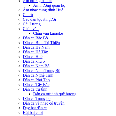
Âm hưởng dân ca
Âm hưởng quan họ
Âm nhạc cung đình Huế
Ca trù
Các dân tộc ít người
Cải Lương
Chầu văn
Chầu văn karaoke
Dân ca Bắc Bộ
Dân ca Bình Trị Thiên
Dân ca Hà Nam
Dân ca Hà Tây
Dân ca Huế
Dân ca khu 5
Dân ca Nam Bộ
Dân ca Nam Trung Bộ
Dân ca Nghệ Tĩnh
Dân ca Phú Thọ
Dân ca Tây Bắc
Dân ca trữ tình
Dân ca trữ tình quê hương
Dân ca Trung bộ
Dân ca và nhạc cổ truyền
Dạy hát dân ca
Hát bài chòi