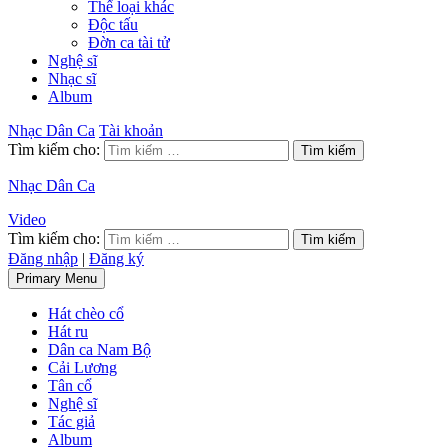
Thể loại khác
Độc tấu
Đờn ca tài tử
Nghệ sĩ
Nhạc sĩ
Album
Nhạc Dân Ca
Tài khoản
Tìm kiếm cho:
Nhạc Dân Ca
Video
Tìm kiếm cho:
Đăng nhập
|
Đăng ký
Primary Menu
Hát chèo cổ
Hát ru
Dân ca Nam Bộ
Cải Lương
Tân cổ
Nghệ sĩ
Tác giả
Album