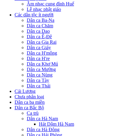
Âm nhạc cung đình Huế
Lễ nhạc phật giáo
Các dân tộc ít người
Dân ca Ba-Na
Dân ca Chăm
Dân ca Dao
Dân ca Ê-Đê
Dân ca Gia Rai
Dân ca Giáy
Dân ca H'mông
Dân ca H're
Dân ca Khơ Mú
Dân ca Mường
Dân ca Nùng
Dân ca Tày
Dân ca Thái
Cải Lương
Chưa phân loại
Dân ca ba miền
Dân ca Bắc Bộ
Ca trù
Dân ca Hà Nam
Hát Dậm Hà Nam
Dân ca Hà Đông
Dân ca Hải Phòng