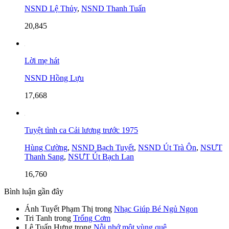
NSND Lệ Thủy
,
NSND Thanh Tuấn
20,845
Lời mẹ hát
NSND Hồng Lựu
17,668
Tuyệt tình ca Cải lương trước 1975
Hùng Cường
,
NSND Bạch Tuyết
,
NSND Út Trà Ôn
,
NSƯT
Thanh Sang
,
NSƯT Út Bạch Lan
16,760
Bình luận gần đây
Ánh Tuyết Phạm Thị
trong
Nhạc Giúp Bé Ngủ Ngon
Tri Tanh
trong
Trống Cơm
Lê Tuấn Hưng
trong
Nỗi nhớ một vùng quê