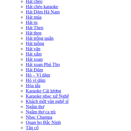
Hát chèo
Hát chèo karaoke
Hát Dặm Hà Nam
Hát múa
Hát ru
Hát Then
Hát then
Hát trống quân
Hát tuồng
Hát văn
Hát xẩm
Hát xoan
Hát xoan Phú Thọ
Hát Đúm
Hò – Ví dặm
Hò ví dặm
Hòa tấu
Karaoke Cải lương
Karaoke nhạc xứ Nghệ
Khách mời văn nghệ sĩ
Ngâm thơ
Ngâm thơ ca trù
Nhạc Champa
Quan họ Bắc Ninh
Tân cổ