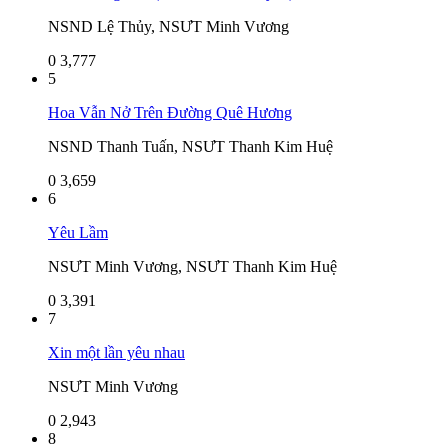
NSND Lệ Thủy, NSƯT Minh Vương
0
3,777
5
Hoa Vẫn Nở Trên Đường Quê Hương
NSND Thanh Tuấn, NSƯT Thanh Kim Huệ
0
3,659
6
Yêu Lầm
NSƯT Minh Vương, NSƯT Thanh Kim Huệ
0
3,391
7
Xin một lần yêu nhau
NSƯT Minh Vương
0
2,943
8