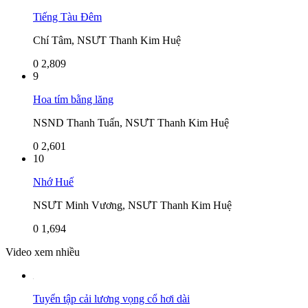
Tiếng Tàu Đêm
Chí Tâm, NSƯT Thanh Kim Huệ
0
2,809
9
Hoa tím bằng lăng
NSND Thanh Tuấn, NSƯT Thanh Kim Huệ
0
2,601
10
Nhớ Huế
NSƯT Minh Vương, NSƯT Thanh Kim Huệ
0
1,694
Video xem nhiều
Tuyển tập cải lương vọng cổ hơi dài