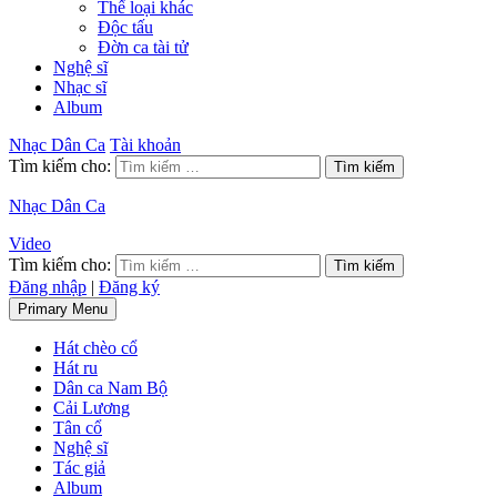
Thể loại khác
Độc tấu
Đờn ca tài tử
Nghệ sĩ
Nhạc sĩ
Album
Nhạc Dân Ca
Tài khoản
Tìm kiếm cho:
Nhạc Dân Ca
Video
Tìm kiếm cho:
Đăng nhập
|
Đăng ký
Primary Menu
Hát chèo cổ
Hát ru
Dân ca Nam Bộ
Cải Lương
Tân cổ
Nghệ sĩ
Tác giả
Album