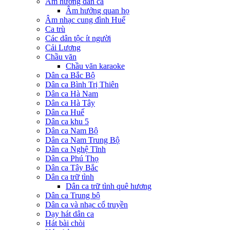
Âm hưởng dân ca
Âm hưởng quan họ
Âm nhạc cung đình Huế
Ca trù
Các dân tộc ít người
Cải Lương
Chầu văn
Chầu văn karaoke
Dân ca Bắc Bộ
Dân ca Bình Trị Thiên
Dân ca Hà Nam
Dân ca Hà Tây
Dân ca Huế
Dân ca khu 5
Dân ca Nam Bộ
Dân ca Nam Trung Bộ
Dân ca Nghệ Tĩnh
Dân ca Phú Thọ
Dân ca Tây Bắc
Dân ca trữ tình
Dân ca trữ tình quê hương
Dân ca Trung bộ
Dân ca và nhạc cổ truyền
Dạy hát dân ca
Hát bài chòi