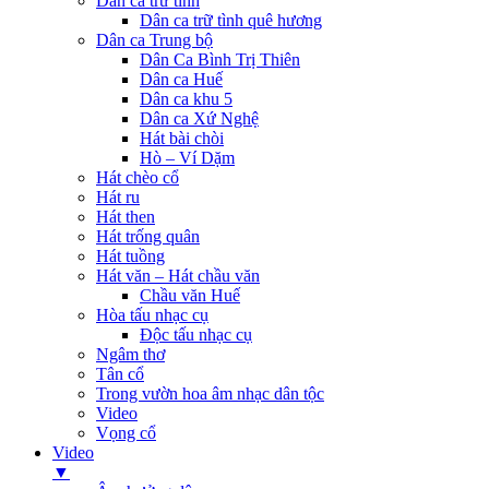
Dân ca trữ tình
Dân ca trữ tình quê hương
Dân ca Trung bộ
Dân Ca Bình Trị Thiên
Dân ca Huế
Dân ca khu 5
Dân ca Xứ Nghệ
Hát bài chòi
Hò – Ví Dặm
Hát chèo cổ
Hát ru
Hát then
Hát trống quân
Hát tuồng
Hát văn – Hát chầu văn
Chầu văn Huế
Hòa tấu nhạc cụ
Độc tấu nhạc cụ
Ngâm thơ
Tân cổ
Trong vườn hoa âm nhạc dân tộc
Video
Vọng cổ
Video
▼