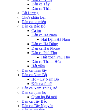
Dân ca Tày
Dân ca Thái
Cải Lương
Chưa phân loại
Dân ca ba miền
Dân ca Bắc Bộ
Ca trù
Dân ca Hà Nam
Hát Dậm Hà Nam
Dân ca Hà Đông
Dân ca Hải Phòng
Dân ca Phú Thọ
Hát xoan Phú Thọ
Dân ca Thanh Hóa
Hát xẩm
Dân ca miền tây
Dân ca Nam Bộ
Hò – Lý Nam Bộ
Đờn ca tài tử
Dân ca Nam Trung Bộ
Dân ca quan họ
Quan họ lời mới
Dân ca Tây Bắc
Dân ca Tây Nguyên