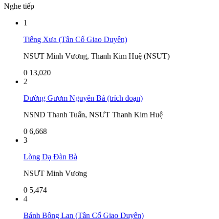
Nghe tiếp
1
Tiếng Xưa (Tân Cổ Giao Duyên)
NSƯT Minh Vương, Thanh Kim Huệ (NSƯT)
0
13,020
2
Đường Gươm Nguyên Bá (trích đoạn)
NSND Thanh Tuấn, NSƯT Thanh Kim Huệ
0
6,668
3
Lòng Dạ Đàn Bà
NSƯT Minh Vương
0
5,474
4
Bánh Bông Lan (Tân Cổ Giao Duyên)