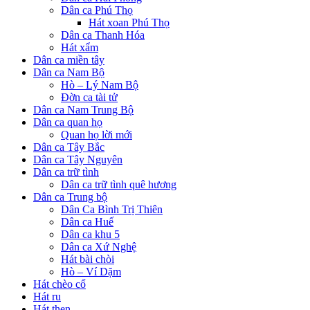
Dân ca Phú Thọ
Hát xoan Phú Thọ
Dân ca Thanh Hóa
Hát xẩm
Dân ca miền tây
Dân ca Nam Bộ
Hò – Lý Nam Bộ
Đờn ca tài tử
Dân ca Nam Trung Bộ
Dân ca quan họ
Quan họ lời mới
Dân ca Tây Bắc
Dân ca Tây Nguyên
Dân ca trữ tình
Dân ca trữ tình quê hương
Dân ca Trung bộ
Dân Ca Bình Trị Thiên
Dân ca Huế
Dân ca khu 5
Dân ca Xứ Nghệ
Hát bài chòi
Hò – Ví Dặm
Hát chèo cổ
Hát ru
Hát then