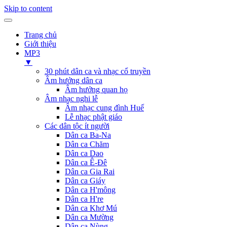
Skip to content
Trang chủ
Giới thiệu
MP3
▼
30 phút dân ca và nhạc cổ truyền
Âm hưởng dân ca
Âm hưởng quan họ
Âm nhạc nghi lễ
Âm nhạc cung đình Huế
Lễ nhạc phật giáo
Các dân tộc ít người
Dân ca Ba-Na
Dân ca Chăm
Dân ca Dao
Dân ca Ê-Đê
Dân ca Gia Rai
Dân ca Giáy
Dân ca H'mông
Dân ca H're
Dân ca Khơ Mú
Dân ca Mường
Dân ca Nùng