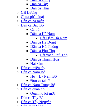
Dân ca Tày
Dân ca Thái
Cải Lương
Chưa phân loại
Dân ca ba miền
Dân ca Bắc Bộ
Ca trù
Dân ca Hà Nam
Hát Dậm Hà Nam
Dân ca Hà Đông
Dân ca Hải Phòng
Dân ca Phú Thọ
Hát xoan Phú Thọ
Dân ca Thanh Hóa
Hát xẩm
Dân ca miền tây
Dân ca Nam Bộ
Hò – Lý Nam Bộ
Đờn ca tài tử
Dân ca Nam Trung Bộ
Dân ca quan họ
Quan họ lời mới
Dân ca Tây Bắc
Dân ca Tây Nguyên