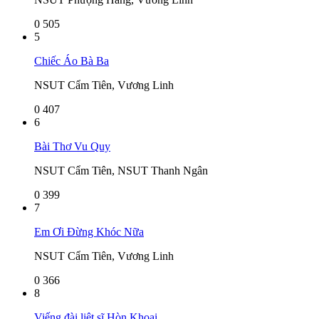
0
505
5
Chiếc Áo Bà Ba
NSUT Cẩm Tiên, Vương Linh
0
407
6
Bài Thơ Vu Quy
NSUT Cẩm Tiên, NSUT Thanh Ngân
0
399
7
Em Ơi Đừng Khóc Nữa
NSUT Cẩm Tiên, Vương Linh
0
366
8
Viếng đài liệt sĩ Hòn Khoai