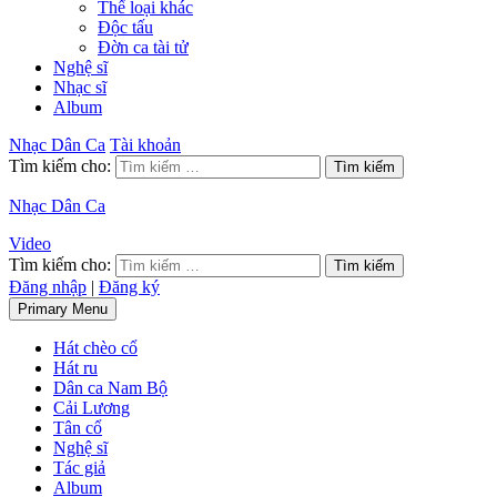
Thể loại khác
Độc tấu
Đờn ca tài tử
Nghệ sĩ
Nhạc sĩ
Album
Nhạc Dân Ca
Tài khoản
Tìm kiếm cho:
Nhạc Dân Ca
Video
Tìm kiếm cho:
Đăng nhập
|
Đăng ký
Primary Menu
Hát chèo cổ
Hát ru
Dân ca Nam Bộ
Cải Lương
Tân cổ
Nghệ sĩ
Tác giả
Album