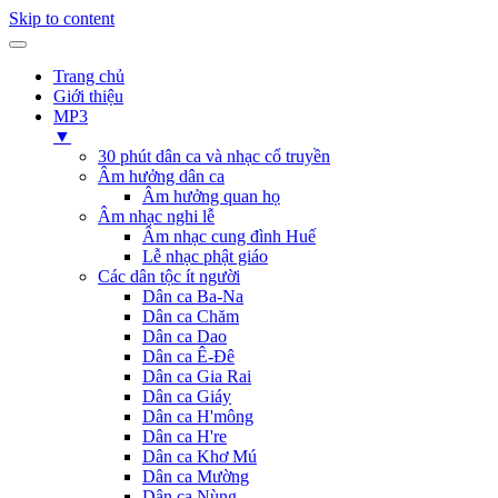
Skip to content
Trang chủ
Giới thiệu
MP3
▼
30 phút dân ca và nhạc cổ truyền
Âm hưởng dân ca
Âm hưởng quan họ
Âm nhạc nghi lễ
Âm nhạc cung đình Huế
Lễ nhạc phật giáo
Các dân tộc ít người
Dân ca Ba-Na
Dân ca Chăm
Dân ca Dao
Dân ca Ê-Đê
Dân ca Gia Rai
Dân ca Giáy
Dân ca H'mông
Dân ca H're
Dân ca Khơ Mú
Dân ca Mường
Dân ca Nùng