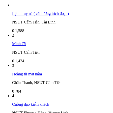
1
Lệnh truy nã ( cải lương trích đoạn)
NSUT Cẩm Tiên, Tài Linh
0
1,588
2
Mình Ơi
NSUT Cẩm Tiên
0
1,424
3
Hoàng tử mặt nám
Châu Thanh, NSUT Cẩm Tiên
0
784
4
Cuồng đạo kiếm khách
NSƯT Phượng Hằng, Vương Linh