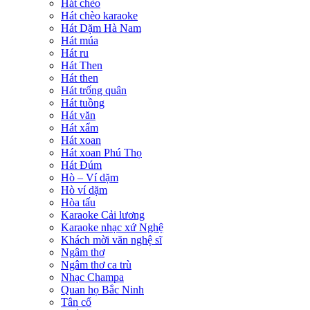
Hát chèo
Hát chèo karaoke
Hát Dặm Hà Nam
Hát múa
Hát ru
Hát Then
Hát then
Hát trống quân
Hát tuồng
Hát văn
Hát xẩm
Hát xoan
Hát xoan Phú Thọ
Hát Đúm
Hò – Ví dặm
Hò ví dặm
Hòa tấu
Karaoke Cải lương
Karaoke nhạc xứ Nghệ
Khách mời văn nghệ sĩ
Ngâm thơ
Ngâm thơ ca trù
Nhạc Champa
Quan họ Bắc Ninh
Tân cổ