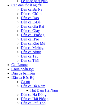
Lễ nhạc phật giáo
Các dân tộc ít người
Dân ca Ba-Na
Dân ca Chăm
Dân ca Dao
Dân ca Ê-Đê
Dân ca Gia Rai
Dân ca Giáy
Dân ca H'mông
Dân ca H're
Dân ca Khơ Mú
Dân ca Mường
Dân ca Nùng
Dân ca Tày
Dân ca Thái
Cải Lương
Chưa phân loại
Dân ca ba miền
Dân ca Bắc Bộ
Ca trù
Dân ca Hà Nam
Hát Dậm Hà Nam
Dân ca Hà Đông
Dân ca Hải Phòng
Dân ca Phú Thọ