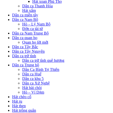
Hát xoan Phú Thọ
Dân ca Thanh Hóa
Hát xẩm
Dân ca miền tây
Dân ca Nam Bộ
Hò – Lý Nam Bộ
Đờn ca tài tử
Dân ca Nam Trung Bộ
Dân ca quan họ
Quan họ lời mới
Dân ca Tây Bắc
Dân ca Tây Nguyên
Dân ca trữ tình
Dân ca trữ tình quê hương
Dân ca Trung bộ
Dân Ca Bình Trị Thiên
Dân ca Huế
Dân ca khu 5
Dân ca Xứ Nghệ
Hát bài chòi
Hò – Ví Dặm
Hát chèo cổ
Hát ru
Hát then
Hát trống quân