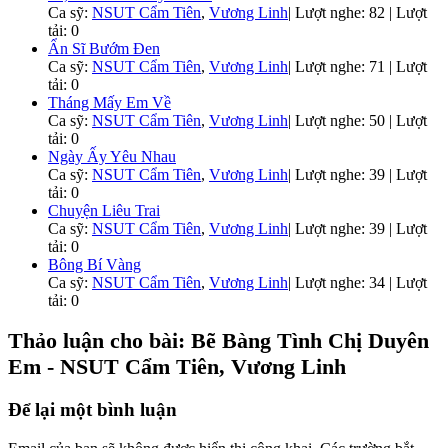
Ca sỹ:
NSUT Cẩm Tiên
,
Vương Linh
|
Lượt nghe: 82 | Lượt
tải: 0
Ẩn Sĩ Bướm Đen
Ca sỹ:
NSUT Cẩm Tiên
,
Vương Linh
|
Lượt nghe: 71 | Lượt
tải: 0
Tháng Mấy Em Về
Ca sỹ:
NSUT Cẩm Tiên
,
Vương Linh
|
Lượt nghe: 50 | Lượt
tải: 0
Ngày Ấy Yêu Nhau
Ca sỹ:
NSUT Cẩm Tiên
,
Vương Linh
|
Lượt nghe: 39 | Lượt
tải: 0
Chuyện Liêu Trai
Ca sỹ:
NSUT Cẩm Tiên
,
Vương Linh
|
Lượt nghe: 39 | Lượt
tải: 0
Bông Bí Vàng
Ca sỹ:
NSUT Cẩm Tiên
,
Vương Linh
|
Lượt nghe: 34 | Lượt
tải: 0
Thảo luận cho bài: Bẽ Bàng Tình Chị Duyên
Em - NSUT Cẩm Tiên, Vương Linh
Để lại một bình luận