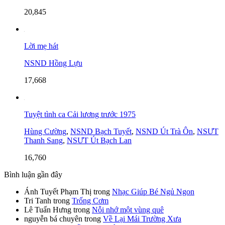
20,845
Lời mẹ hát
NSND Hồng Lựu
17,668
Tuyệt tình ca Cải lương trước 1975
Hùng Cường
,
NSND Bạch Tuyết
,
NSND Út Trà Ôn
,
NSƯT
Thanh Sang
,
NSƯT Út Bạch Lan
16,760
Bình luận gần đây
Ánh Tuyết Phạm Thị
trong
Nhạc Giúp Bé Ngủ Ngon
Tri Tanh
trong
Trống Cơm
Lê Tuấn Hưng
trong
Nỗi nhớ một vùng quê
nguyễn bá chuyên
trong
Về Lại Mái Trường Xưa