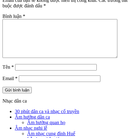
Email của bạn sẽ không được hiển thị công khai.
Các trường bắt
buộc được đánh dấu
*
Bình luận
*
Tên
*
Email
*
Nhạc dân ca
30 phút dân ca và nhạc cổ truyền
Âm hưởng dân ca
Âm hưởng quan họ
Âm nhạc nghi lễ
Âm nhạc cung đình Huế