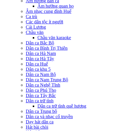
Âm hưởng dân ca
Âm hưởng quan họ
Âm nhạc cung đình Huế
Ca trù
Các dân tộc ít người
Cải Lương
Chầu văn
Chầu văn karaoke
Dân ca Bắc Bộ
Dân ca Bình Trị Thiên
Dân ca Hà Nam
Dân ca Hà Tây
Dân ca Huế
Dân ca khu 5
Dân ca Nam Bộ
Dân ca Nam Trung Bộ
Dân ca Nghệ Tĩnh
Dân ca Phú Thọ
Dân ca Tây Bắc
Dân ca trữ tình
Dân ca trữ tình quê hương
Dân ca Trung bộ
Dân ca và nhạc cổ truyền
Dạy hát dân ca
Hát bài chòi