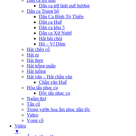
Dân ca trữ tình
Dân ca trữ tình quê hương
Dân ca Trung bộ
Dân Ca Bình Trị Thiên
Dân ca Huế
Dân ca khu 5
Dân ca Xứ Nghệ
Hát bài chòi
Hò – Ví Dặm
Hát chèo cổ
Hát ru
Hát then
Hát trống quân
Hát tuồng
Hát văn – Hát chầu văn
Chầu văn Huế
Hòa tấu nhạc cụ
Độc tấu nhạc cụ
Ngâm thơ
Tân cổ
Trong vườn hoa âm nhạc dân tộc
Video
Vọng cổ
Video
▼