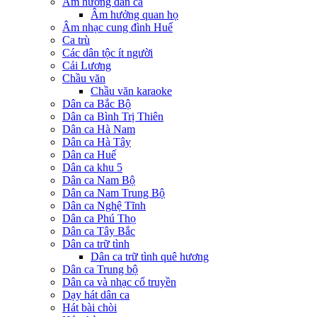
Âm hưởng dân ca
Âm hưởng quan họ
Âm nhạc cung đình Huế
Ca trù
Các dân tộc ít người
Cải Lương
Chầu văn
Chầu văn karaoke
Dân ca Bắc Bộ
Dân ca Bình Trị Thiên
Dân ca Hà Nam
Dân ca Hà Tây
Dân ca Huế
Dân ca khu 5
Dân ca Nam Bộ
Dân ca Nam Trung Bộ
Dân ca Nghệ Tĩnh
Dân ca Phú Thọ
Dân ca Tây Bắc
Dân ca trữ tình
Dân ca trữ tình quê hương
Dân ca Trung bộ
Dân ca và nhạc cổ truyền
Dạy hát dân ca
Hát bài chòi