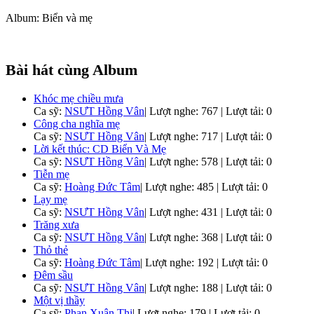
Album: Biển và mẹ
Bài hát cùng Album
Khóc mẹ chiều mưa
Ca sỹ:
NSƯT Hồng Vân
|
Lượt nghe: 767 | Lượt tải: 0
Công cha nghĩa mẹ
Ca sỹ:
NSƯT Hồng Vân
|
Lượt nghe: 717 | Lượt tải: 0
Lời kết thúc: CD Biển Và Mẹ
Ca sỹ:
NSƯT Hồng Vân
|
Lượt nghe: 578 | Lượt tải: 0
Tiễn mẹ
Ca sỹ:
Hoàng Đức Tâm
|
Lượt nghe: 485 | Lượt tải: 0
Lạy mẹ
Ca sỹ:
NSƯT Hồng Vân
|
Lượt nghe: 431 | Lượt tải: 0
Trăng xưa
Ca sỹ:
NSƯT Hồng Vân
|
Lượt nghe: 368 | Lượt tải: 0
Thỏ thẻ
Ca sỹ:
Hoàng Đức Tâm
|
Lượt nghe: 192 | Lượt tải: 0
Đêm sầu
Ca sỹ:
NSƯT Hồng Vân
|
Lượt nghe: 188 | Lượt tải: 0
Một vị thầy
Ca sỹ:
Phan Xuân Thi
|
Lượt nghe: 179 | Lượt tải: 0