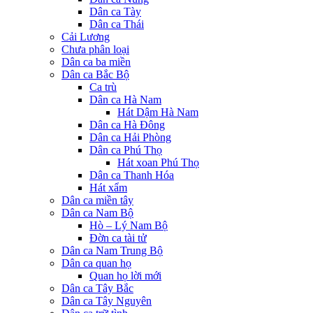
Dân ca Tày
Dân ca Thái
Cải Lương
Chưa phân loại
Dân ca ba miền
Dân ca Bắc Bộ
Ca trù
Dân ca Hà Nam
Hát Dậm Hà Nam
Dân ca Hà Đông
Dân ca Hải Phòng
Dân ca Phú Thọ
Hát xoan Phú Thọ
Dân ca Thanh Hóa
Hát xẩm
Dân ca miền tây
Dân ca Nam Bộ
Hò – Lý Nam Bộ
Đờn ca tài tử
Dân ca Nam Trung Bộ
Dân ca quan họ
Quan họ lời mới
Dân ca Tây Bắc
Dân ca Tây Nguyên