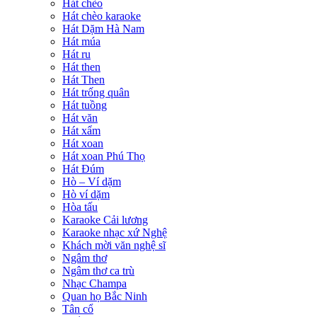
Hát chèo
Hát chèo karaoke
Hát Dặm Hà Nam
Hát múa
Hát ru
Hát then
Hát Then
Hát trống quân
Hát tuồng
Hát văn
Hát xẩm
Hát xoan
Hát xoan Phú Thọ
Hát Đúm
Hò – Ví dặm
Hò ví dặm
Hòa tấu
Karaoke Cải lương
Karaoke nhạc xứ Nghệ
Khách mời văn nghệ sĩ
Ngâm thơ
Ngâm thơ ca trù
Nhạc Champa
Quan họ Bắc Ninh
Tân cổ