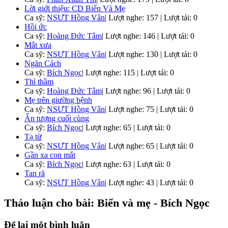
Lời giới thiệu: CD Biển Và Mẹ
Ca sỹ:
NSƯT Hồng Vân
|
Lượt nghe: 157 | Lượt tải: 0
Hồi ức
Ca sỹ:
Hoàng Đức Tâm
|
Lượt nghe: 146 | Lượt tải: 0
Mắt xưa
Ca sỹ:
NSƯT Hồng Vân
|
Lượt nghe: 130 | Lượt tải: 0
Ngăn Cách
Ca sỹ:
Bích Ngọc
|
Lượt nghe: 115 | Lượt tải: 0
Thì thầm
Ca sỹ:
Hoàng Đức Tâm
|
Lượt nghe: 96 | Lượt tải: 0
Mẹ trên giường bệnh
Ca sỹ:
NSƯT Hồng Vân
|
Lượt nghe: 75 | Lượt tải: 0
Ấn tượng cuối cùng
Ca sỹ:
Bích Ngọc
|
Lượt nghe: 65 | Lượt tải: 0
Tạ từ
Ca sỹ:
NSƯT Hồng Vân
|
Lượt nghe: 65 | Lượt tải: 0
Gần xa con mắt
Ca sỹ:
Bích Ngọc
|
Lượt nghe: 63 | Lượt tải: 0
Tan rã
Ca sỹ:
NSƯT Hồng Vân
|
Lượt nghe: 43 | Lượt tải: 0
Thảo luận cho bài: Biển và mẹ - Bích Ngọc
Để lại một bình luận