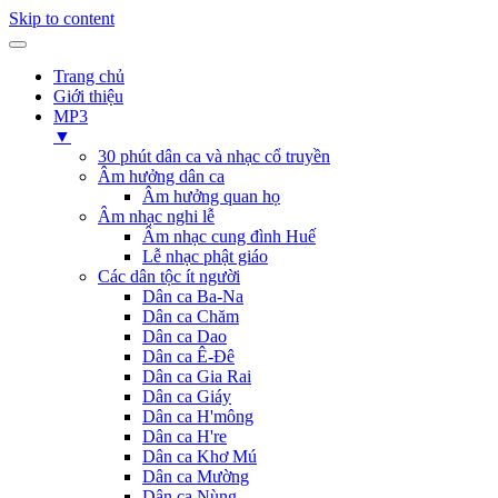
Skip to content
Trang chủ
Giới thiệu
MP3
▼
30 phút dân ca và nhạc cổ truyền
Âm hưởng dân ca
Âm hưởng quan họ
Âm nhạc nghi lễ
Âm nhạc cung đình Huế
Lễ nhạc phật giáo
Các dân tộc ít người
Dân ca Ba-Na
Dân ca Chăm
Dân ca Dao
Dân ca Ê-Đê
Dân ca Gia Rai
Dân ca Giáy
Dân ca H'mông
Dân ca H're
Dân ca Khơ Mú
Dân ca Mường
Dân ca Nùng