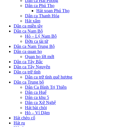
Dân ca Hải Phòng
Dân ca Phú Thọ
Hát xoan Phú Thọ
Dân ca Thanh Hóa
Hát xẩm
Dân ca miền tây
Dân ca Nam Bộ
Hò – Lý Nam Bộ
Đờn ca tài tử
Dân ca Nam Trung Bộ
Dân ca quan họ
Quan họ lời mới
Dân ca Tây Bắc
Dân ca Tây Nguyên
Dân ca trữ tình
Dân ca trữ tình quê hương
Dân ca Trung bộ
Dân Ca Bình Trị Thiên
Dân ca Huế
Dân ca khu 5
Dân ca Xứ Nghệ
Hát bài chòi
Hò – Ví Dặm
Hát chèo cổ
Hát ru