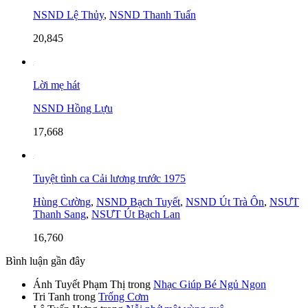
NSND Lệ Thủy
,
NSND Thanh Tuấn
20,845
Lời mẹ hát
NSND Hồng Lựu
17,668
Tuyệt tình ca Cải lương trước 1975
Hùng Cường
,
NSND Bạch Tuyết
,
NSND Út Trà Ôn
,
NSƯT
Thanh Sang
,
NSƯT Út Bạch Lan
16,760
Bình luận gần đây
Ánh Tuyết Phạm Thị
trong
Nhạc Giúp Bé Ngủ Ngon
Tri Tanh
trong
Trống Cơm