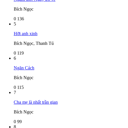
Bích Ngọc
0
136
5
Hỡi anh xinh
Bích Ngọc, Thanh Tú
0
119
6
Ngăn Cách
Bích Ngọc
0
115
7
Cha mẹ là nhất trần gian
Bích Ngọc
0
99
8