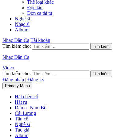
Thể loại khác
Độc tấu
Đờn ca tài tử
Nghệ sĩ
Nhạc sĩ
Album
Nhạc Dân Ca
Tài khoản
Tìm kiếm cho:
Nhạc Dân Ca
Video
Tìm kiếm cho:
Đăng nhập
|
Đăng ký
Primary Menu
Hát chèo cổ
Hát ru
Dân ca Nam Bộ
Cải Lương
Tân cổ
Nghệ sĩ
Tác giả
Album