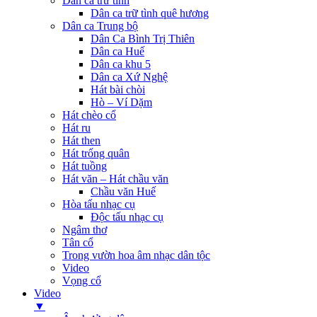
Dân ca trữ tình
Dân ca trữ tình quê hương
Dân ca Trung bộ
Dân Ca Bình Trị Thiên
Dân ca Huế
Dân ca khu 5
Dân ca Xứ Nghệ
Hát bài chòi
Hò – Ví Dặm
Hát chèo cổ
Hát ru
Hát then
Hát trống quân
Hát tuồng
Hát văn – Hát chầu văn
Chầu văn Huế
Hòa tấu nhạc cụ
Độc tấu nhạc cụ
Ngâm thơ
Tân cổ
Trong vườn hoa âm nhạc dân tộc
Video
Vọng cổ
Video
▼