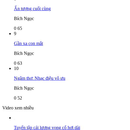
Ấn tượng cuối cùng
Bích Ngọc
0
65
9
Gần xa con mắt
Bích Ngọc
0
63
10
Ngâm thơ: Nhạc điệu vô ưu
Bích Ngọc
0
52
Video xem nhiều
Tuyển tập cải lương vọng cổ hơi dài