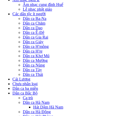
Âm nhạc cung đình Huế
Lễ nhạc phật giáo
Các dân tộc ít người
Dân ca Ba-Na
Dân ca Chăm
Dân ca Dao
Dân ca Ê-Đê
Dân ca Gia Rai
Dân ca Giáy
Dân ca H'mông
Dân ca H're
Dân ca Khơ Mú
Dân ca Mường
Dân ca Nùng
Dân ca Tày
Dân ca Thái
Cải Lương
Chưa phân loại
Dân ca ba miền
Dân ca Bắc Bộ
Ca trù
Dân ca Hà Nam
Hát Dậm Hà Nam
Dân ca Hà Đông