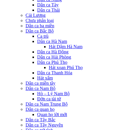
Dân ca Tày
Dân ca Thái
Cải Lương
Chưa phân loại
Dân ca ba miền
Dân ca Bắc Bộ
Ca trù
Dân ca Hà Nam
Hát Dậm Hà Nam
Dân ca Hà Đông
Dân ca Hải Phòng
Dân ca Phú Thọ
Hát xoan Phú Thọ
Dân ca Thanh Hóa
Hát xẩm
Dân ca miền tây
Dân ca Nam Bộ
Hò – Lý Nam Bộ
Đờn ca tài tử
Dân ca Nam Trung Bộ
Dân ca quan họ
Quan họ lời mới
Dân ca Tây Bắc
Dân ca Tây Nguyên