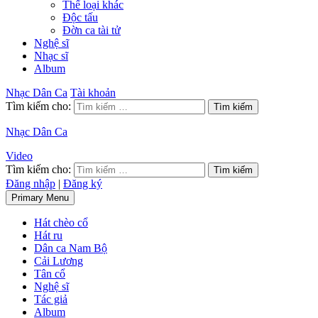
Thể loại khác
Độc tấu
Đờn ca tài tử
Nghệ sĩ
Nhạc sĩ
Album
Nhạc Dân Ca
Tài khoản
Tìm kiếm cho:
Nhạc Dân Ca
Video
Tìm kiếm cho:
Đăng nhập
|
Đăng ký
Primary Menu
Hát chèo cổ
Hát ru
Dân ca Nam Bộ
Cải Lương
Tân cổ
Nghệ sĩ
Tác giả
Album