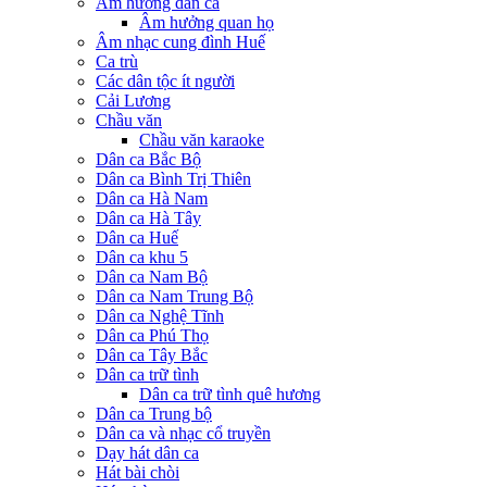
Âm hưởng dân ca
Âm hưởng quan họ
Âm nhạc cung đình Huế
Ca trù
Các dân tộc ít người
Cải Lương
Chầu văn
Chầu văn karaoke
Dân ca Bắc Bộ
Dân ca Bình Trị Thiên
Dân ca Hà Nam
Dân ca Hà Tây
Dân ca Huế
Dân ca khu 5
Dân ca Nam Bộ
Dân ca Nam Trung Bộ
Dân ca Nghệ Tĩnh
Dân ca Phú Thọ
Dân ca Tây Bắc
Dân ca trữ tình
Dân ca trữ tình quê hương
Dân ca Trung bộ
Dân ca và nhạc cổ truyền
Dạy hát dân ca
Hát bài chòi