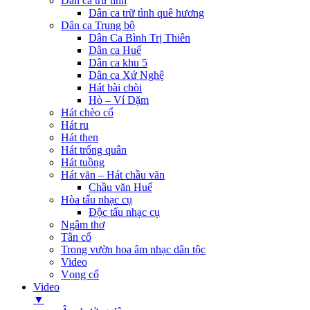
Dân ca trữ tình
Dân ca trữ tình quê hương
Dân ca Trung bộ
Dân Ca Bình Trị Thiên
Dân ca Huế
Dân ca khu 5
Dân ca Xứ Nghệ
Hát bài chòi
Hò – Ví Dặm
Hát chèo cổ
Hát ru
Hát then
Hát trống quân
Hát tuồng
Hát văn – Hát chầu văn
Chầu văn Huế
Hòa tấu nhạc cụ
Độc tấu nhạc cụ
Ngâm thơ
Tân cổ
Trong vườn hoa âm nhạc dân tộc
Video
Vọng cổ
Video
▼