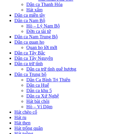
Dân ca Thanh Hóa
Hát xẩm
Dân ca miền tây
Dân ca Nam Bộ
Hò – Lý Nam Bộ
Đờn ca tài tử
Dân ca Nam Trung Bộ
Dân ca quan họ
Quan họ lời mới
Dân ca Tây Bắc
Dân ca Tây Nguyên
Dân ca trữ tình
Dân ca trữ tình quê hương
Dân ca Trung bộ
Dân Ca Bình Trị Thiên
Dân ca Huế
Dân ca khu 5
Dân ca Xứ Nghệ
Hát bài chòi
Hò – Ví Dặm
Hát chèo cổ
Hát ru
Hát then
Hát trống quân
Hát tuồng