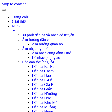
Skip to content
Trang chủ
Giới thiệu
MP3
▼
30 phút dân ca và nhạc cổ truyền
Âm hưởng dân ca
Âm hưởng quan họ
Âm nhạc nghi lễ
Âm nhạc cung đình Huế
Lễ nhạc phật giáo
Các dân tộc ít người
Dân ca Ba-Na
Dân ca Chăm
Dân ca Dao
Dân ca Ê-Đê
Dân ca Gia Rai
Dân ca Giáy
Dân ca H'mông
Dân ca H're
Dân ca Khơ Mú
Dân ca Mường
Dân ca Nùng