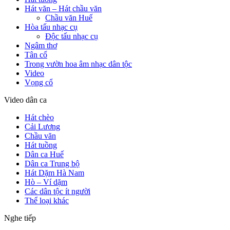
Hát văn – Hát chầu văn
Chầu văn Huế
Hòa tấu nhạc cụ
Độc tấu nhạc cụ
Ngâm thơ
Tân cổ
Trong vườn hoa âm nhạc dân tộc
Video
Vọng cổ
Video dân ca
Hát chèo
Cải Lương
Chầu văn
Hát tuồng
Dân ca Huế
Dân ca Trung bộ
Hát Dặm Hà Nam
Hò – Ví dặm
Các dân tộc ít người
Thể loại khác
Nghe tiếp