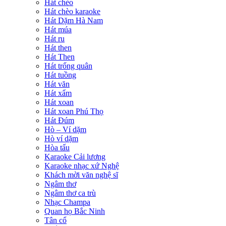
Hát chèo
Hát chèo karaoke
Hát Dặm Hà Nam
Hát múa
Hát ru
Hát then
Hát Then
Hát trống quân
Hát tuồng
Hát văn
Hát xẩm
Hát xoan
Hát xoan Phú Thọ
Hát Đúm
Hò – Ví dặm
Hò ví dặm
Hòa tấu
Karaoke Cải lương
Karaoke nhạc xứ Nghệ
Khách mời văn nghệ sĩ
Ngâm thơ
Ngâm thơ ca trù
Nhạc Champa
Quan họ Bắc Ninh
Tân cổ