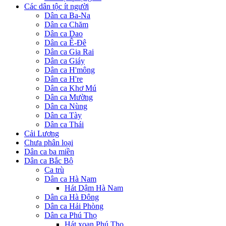
Các dân tộc ít người
Dân ca Ba-Na
Dân ca Chăm
Dân ca Dao
Dân ca Ê-Đê
Dân ca Gia Rai
Dân ca Giáy
Dân ca H'mông
Dân ca H're
Dân ca Khơ Mú
Dân ca Mường
Dân ca Nùng
Dân ca Tày
Dân ca Thái
Cải Lương
Chưa phân loại
Dân ca ba miền
Dân ca Bắc Bộ
Ca trù
Dân ca Hà Nam
Hát Dậm Hà Nam
Dân ca Hà Đông
Dân ca Hải Phòng
Dân ca Phú Thọ
Hát xoan Phú Thọ