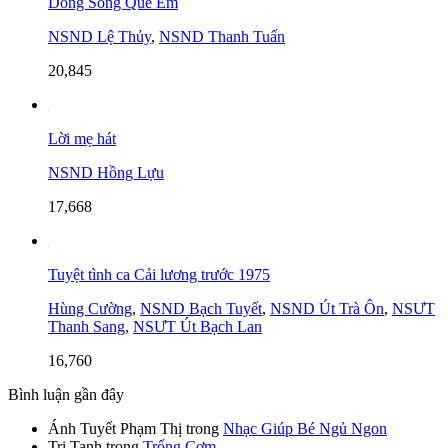
Dòng Sông Quê Em
NSND Lệ Thủy
,
NSND Thanh Tuấn
20,845
Lời mẹ hát
NSND Hồng Lựu
17,668
Tuyệt tình ca Cải lương trước 1975
Hùng Cường
,
NSND Bạch Tuyết
,
NSND Út Trà Ôn
,
NSƯT
Thanh Sang
,
NSƯT Út Bạch Lan
16,760
Bình luận gần đây
Ánh Tuyết Phạm Thị
trong
Nhạc Giúp Bé Ngủ Ngon
Tri Tanh
trong
Trống Cơm