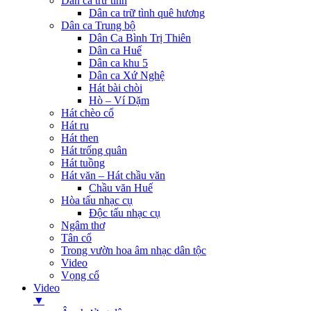
Dân ca trữ tình
Dân ca trữ tình quê hương
Dân ca Trung bộ
Dân Ca Bình Trị Thiên
Dân ca Huế
Dân ca khu 5
Dân ca Xứ Nghệ
Hát bài chòi
Hò – Ví Dặm
Hát chèo cổ
Hát ru
Hát then
Hát trống quân
Hát tuồng
Hát văn – Hát chầu văn
Chầu văn Huế
Hòa tấu nhạc cụ
Độc tấu nhạc cụ
Ngâm thơ
Tân cổ
Trong vườn hoa âm nhạc dân tộc
Video
Vọng cổ
Video
▼