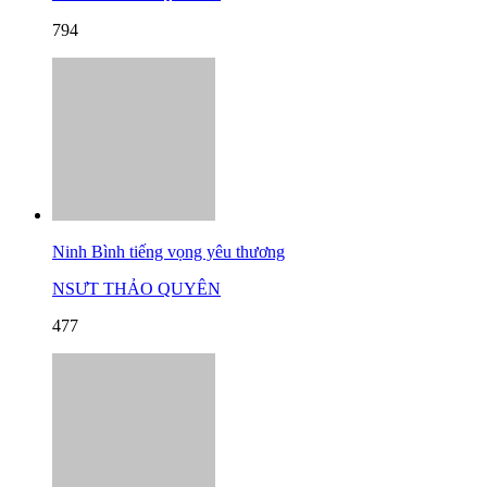
794
Ninh Bình tiếng vọng yêu thương
NSƯT THẢO QUYÊN
477