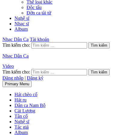
Thể loại khác
Độc tấu
Đờn ca tài tử
Nghệ sĩ
Nhạc sĩ
Album
Nhạc Dân Ca
Tài khoản
Tìm kiếm cho:
Nhạc Dân Ca
Video
Tìm kiếm cho:
Đăng nhập
|
Đăng ký
Primary Menu
Hát chèo cổ
Hát ru
Dân ca Nam Bộ
Cải Lương
Tân cổ
Nghệ sĩ
Tác giả
Album