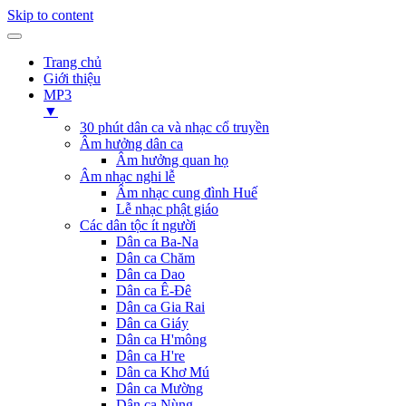
Skip to content
Trang chủ
Giới thiệu
MP3
▼
30 phút dân ca và nhạc cổ truyền
Âm hưởng dân ca
Âm hưởng quan họ
Âm nhạc nghi lễ
Âm nhạc cung đình Huế
Lễ nhạc phật giáo
Các dân tộc ít người
Dân ca Ba-Na
Dân ca Chăm
Dân ca Dao
Dân ca Ê-Đê
Dân ca Gia Rai
Dân ca Giáy
Dân ca H'mông
Dân ca H're
Dân ca Khơ Mú
Dân ca Mường
Dân ca Nùng