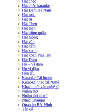
Hát chèo
Hát chèo karaoke
Hát Dặm Hà Nam
Hát múa
Hát ru
Hát Then
Hát then
Hát trống quân
Hát tuồng
Hát văn
Hát xẩm
Hát xoan
Hát xoan Phú Thọ
Hát Đúm
Hò – Ví dặm
Hò ví dặm
Hòa tấu
Karaoke Cải lương
Karaoke nhạc xứ Nghệ
Khách mời văn nghệ sĩ
Ngâm thơ
Ngâm thơ ca trù
Nhạc Champa
Quan họ Bắc Ninh
Tân cổ