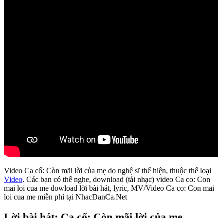
Video Ca cổ: Còn mãi lời của mẹ do nghệ sĩ thể hiện, thuộc thể loại
Video
. Các bạn có thể nghe, download (tải nhạc) video Ca co: Con
mai loi cua me dowload lời bài hát, lyric, MV/Video Ca co: Con mai
loi cua me miễn phí tại NhacDanCa.Net
Lời bài hát: Ca cổ: Còn mãi lời của mẹ