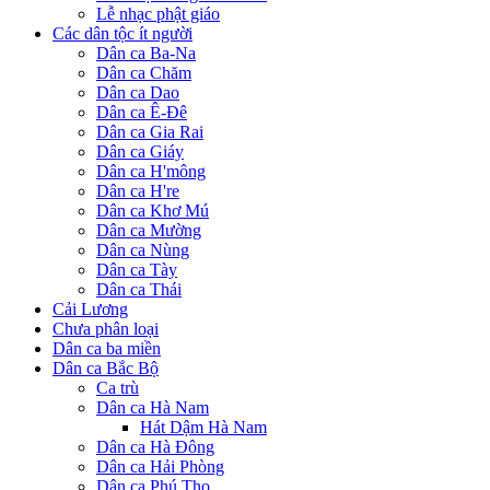
Lễ nhạc phật giáo
Các dân tộc ít người
Dân ca Ba-Na
Dân ca Chăm
Dân ca Dao
Dân ca Ê-Đê
Dân ca Gia Rai
Dân ca Giáy
Dân ca H'mông
Dân ca H're
Dân ca Khơ Mú
Dân ca Mường
Dân ca Nùng
Dân ca Tày
Dân ca Thái
Cải Lương
Chưa phân loại
Dân ca ba miền
Dân ca Bắc Bộ
Ca trù
Dân ca Hà Nam
Hát Dậm Hà Nam
Dân ca Hà Đông
Dân ca Hải Phòng
Dân ca Phú Thọ