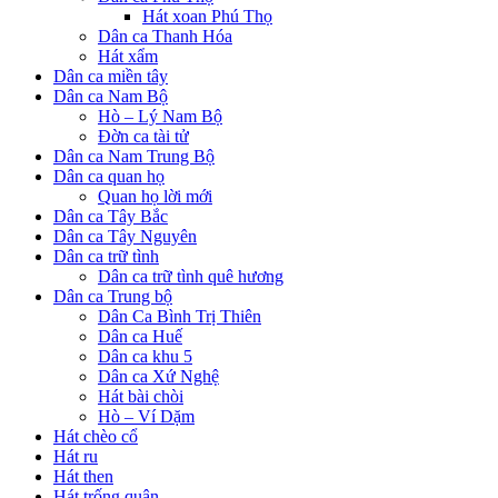
Hát xoan Phú Thọ
Dân ca Thanh Hóa
Hát xẩm
Dân ca miền tây
Dân ca Nam Bộ
Hò – Lý Nam Bộ
Đờn ca tài tử
Dân ca Nam Trung Bộ
Dân ca quan họ
Quan họ lời mới
Dân ca Tây Bắc
Dân ca Tây Nguyên
Dân ca trữ tình
Dân ca trữ tình quê hương
Dân ca Trung bộ
Dân Ca Bình Trị Thiên
Dân ca Huế
Dân ca khu 5
Dân ca Xứ Nghệ
Hát bài chòi
Hò – Ví Dặm
Hát chèo cổ
Hát ru
Hát then
Hát trống quân