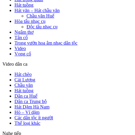
Hát tuồng
Hát văn – Hát chầu văn
Chầu văn Huế
Hòa tấu nhạc cụ
Độc tấu nhạc cụ
Ngâm thơ
Tân cổ
Trong vườn hoa âm nhạc dân tộc
Video
Vọng cổ
Video dân ca
Hát chèo
Cải Lương
Chầu văn
Hát tuồng
Dân ca Huế
Dân ca Trung bộ
Hát Dặm Hà Nam
Hò – Ví dặm
Các dân tộc ít người
Thể loại khác
Nghe tiếp