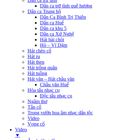
Dân ca trữ tình
Dân ca trữ tình quê hương
Dân ca Trung bộ
Dân Ca Bình Trị Thiên
Dân ca Huế
Dân ca khu 5
Dân ca Xứ Nghệ
Hát bài chòi
Hò – Ví Dặm
Hát chèo cổ
Hát ru
Hát then
Hát trống quân
Hát tuồng
Hát văn – Hát chầu văn
Chầu văn Huế
Hòa tấu nhạc cụ
Độc tấu nhạc cụ
Ngâm thơ
Tân cổ
Trong vườn hoa âm nhạc dân tộc
Video
Vọng cổ
Video
▼