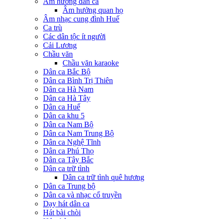
Âm hưởng dân ca
Âm hưởng quan họ
Âm nhạc cung đình Huế
Ca trù
Các dân tộc ít người
Cải Lương
Chầu văn
Chầu văn karaoke
Dân ca Bắc Bộ
Dân ca Bình Trị Thiên
Dân ca Hà Nam
Dân ca Hà Tây
Dân ca Huế
Dân ca khu 5
Dân ca Nam Bộ
Dân ca Nam Trung Bộ
Dân ca Nghệ Tĩnh
Dân ca Phú Thọ
Dân ca Tây Bắc
Dân ca trữ tình
Dân ca trữ tình quê hương
Dân ca Trung bộ
Dân ca và nhạc cổ truyền
Dạy hát dân ca
Hát bài chòi