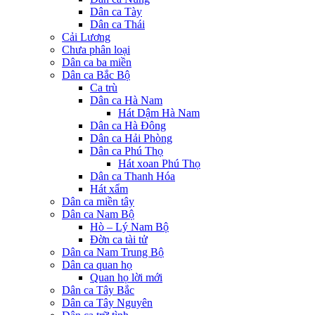
Dân ca Tày
Dân ca Thái
Cải Lương
Chưa phân loại
Dân ca ba miền
Dân ca Bắc Bộ
Ca trù
Dân ca Hà Nam
Hát Dậm Hà Nam
Dân ca Hà Đông
Dân ca Hải Phòng
Dân ca Phú Thọ
Hát xoan Phú Thọ
Dân ca Thanh Hóa
Hát xẩm
Dân ca miền tây
Dân ca Nam Bộ
Hò – Lý Nam Bộ
Đờn ca tài tử
Dân ca Nam Trung Bộ
Dân ca quan họ
Quan họ lời mới
Dân ca Tây Bắc
Dân ca Tây Nguyên