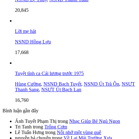
20,845
Lời mẹ hát
NSND Hồng Lựu
17,668
Tuyệt tình ca Cải lương trước 1975
Hùng Cường
,
NSND Bạch Tuyết
,
NSND Út Trà Ôn
,
NSƯT
Thanh Sang
,
NSƯT Út Bạch Lan
16,760
Bình luận gần đây
Ánh Tuyết Phạm Thị
trong
Nhạc Giúp Bé Ngủ Ngon
Tri Tanh
trong
Trống Cơm
Lê Tuấn Hưng
trong
Nỗi nhớ một vùng quê
nguyễn bá chuyên
trong
Về Lại Mái Trường Xưa