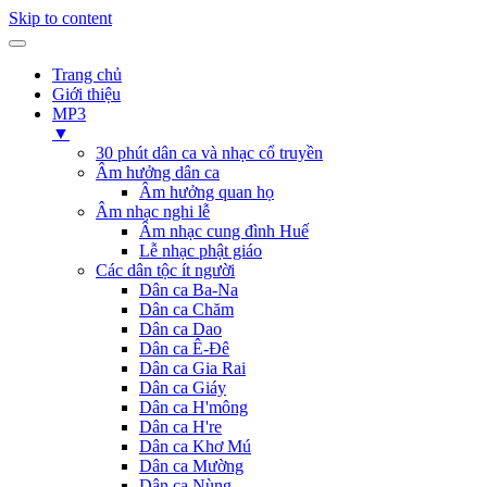
Skip to content
Trang chủ
Giới thiệu
MP3
▼
30 phút dân ca và nhạc cổ truyền
Âm hưởng dân ca
Âm hưởng quan họ
Âm nhạc nghi lễ
Âm nhạc cung đình Huế
Lễ nhạc phật giáo
Các dân tộc ít người
Dân ca Ba-Na
Dân ca Chăm
Dân ca Dao
Dân ca Ê-Đê
Dân ca Gia Rai
Dân ca Giáy
Dân ca H'mông
Dân ca H're
Dân ca Khơ Mú
Dân ca Mường
Dân ca Nùng