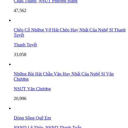
Châu Thanh
,
NSƯT Phượng Hằng
47,562
Chèo Cổ Những Vở Hát Chèo Hay Nhất Của Nghệ Sĩ Thanh
Tuyết
Thanh Tuyết
33,058
Những Bài Hát Chầu Văn Hay Nhất Của Nghệ Sĩ Văn
Chương
NSƯT Văn Chương
20,996
Dòng Sông Quê Em
NSND Lệ Thủy
,
NSND Thanh Tuấn