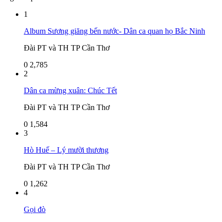
1
Album Sương giăng bến nước- Dân ca quan họ Bắc Ninh
Đài PT và TH TP Cần Thơ
0
2,785
2
Dân ca mừng xuân: Chúc Tết
Đài PT và TH TP Cần Thơ
0
1,584
3
Hò Huế – Lý mười thương
Đài PT và TH TP Cần Thơ
0
1,262
4
Gọi đò