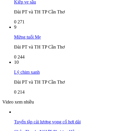
Kiếp ve sầu
Đài PT và TH TP Cần Thơ
0
271
9
Mừng tuổi Mẹ
Đài PT và TH TP Cần Thơ
0
244
10
Lý chim xanh
Đài PT và TH TP Cần Thơ
0
214
Video xem nhiều
Tuyển tập cải lương vọng cổ hơi dài