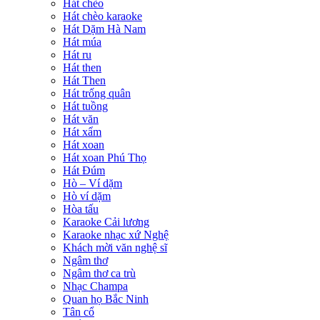
Hát chèo
Hát chèo karaoke
Hát Dặm Hà Nam
Hát múa
Hát ru
Hát then
Hát Then
Hát trống quân
Hát tuồng
Hát văn
Hát xẩm
Hát xoan
Hát xoan Phú Thọ
Hát Đúm
Hò – Ví dặm
Hò ví dặm
Hòa tấu
Karaoke Cải lương
Karaoke nhạc xứ Nghệ
Khách mời văn nghệ sĩ
Ngâm thơ
Ngâm thơ ca trù
Nhạc Champa
Quan họ Bắc Ninh
Tân cổ