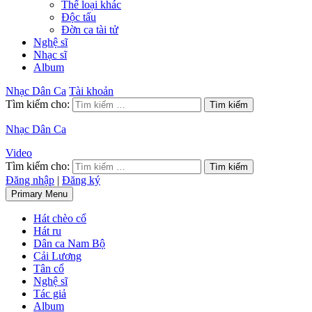
Thể loại khác
Độc tấu
Đờn ca tài tử
Nghệ sĩ
Nhạc sĩ
Album
Nhạc Dân Ca
Tài khoản
Tìm kiếm cho:
Nhạc Dân Ca
Video
Tìm kiếm cho:
Đăng nhập
|
Đăng ký
Primary Menu
Hát chèo cổ
Hát ru
Dân ca Nam Bộ
Cải Lương
Tân cổ
Nghệ sĩ
Tác giả
Album