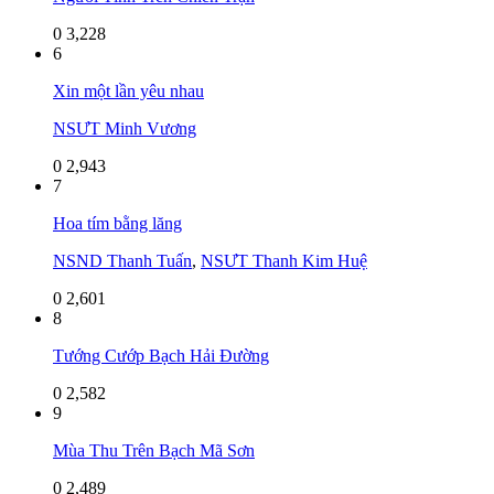
0
3,228
6
Xin một lần yêu nhau
NSƯT Minh Vương
0
2,943
7
Hoa tím bằng lăng
NSND Thanh Tuấn
,
NSƯT Thanh Kim Huệ
0
2,601
8
Tướng Cướp Bạch Hải Đường
0
2,582
9
Mùa Thu Trên Bạch Mã Sơn
0
2,489