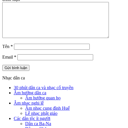
Tên
*
Email
*
Nhạc dân ca
30 phút dân ca và nhạc cổ truyền
Âm hưởng dân ca
Âm hưởng quan họ
Âm nhạc nghi lễ
Âm nhạc cung đình Huế
Lễ nhạc phật giáo
Các dân tộc ít người
Dân ca Ba-Na