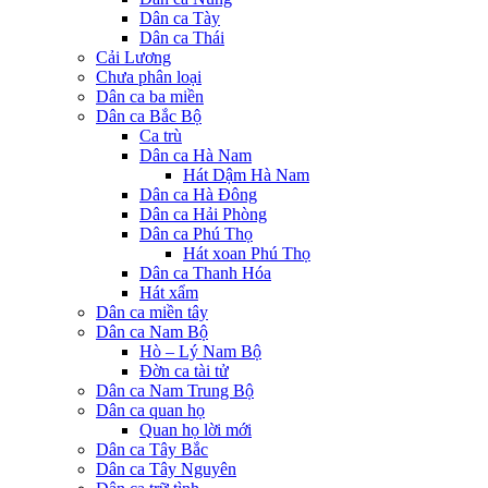
Dân ca Tày
Dân ca Thái
Cải Lương
Chưa phân loại
Dân ca ba miền
Dân ca Bắc Bộ
Ca trù
Dân ca Hà Nam
Hát Dậm Hà Nam
Dân ca Hà Đông
Dân ca Hải Phòng
Dân ca Phú Thọ
Hát xoan Phú Thọ
Dân ca Thanh Hóa
Hát xẩm
Dân ca miền tây
Dân ca Nam Bộ
Hò – Lý Nam Bộ
Đờn ca tài tử
Dân ca Nam Trung Bộ
Dân ca quan họ
Quan họ lời mới
Dân ca Tây Bắc
Dân ca Tây Nguyên