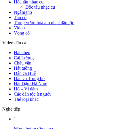
Hòa tấu nhạc cụ
Độc tấu nhạc cụ
Ngâm thơ
Tân cổ
Trong vườn hoa âm nhạc dân tộc
Video
Vọng cổ
Video dân ca
Hát chèo
Cải Lương
Chầu văn
Hát tuồng
Dân ca Huế
Dân ca Trung bộ
Hát Dặm Hà Nam
Hò – Ví dặm
Các dân tộc ít người
Thể loại khác
Nghe tiếp
1
Máu nhuộm sân chùa