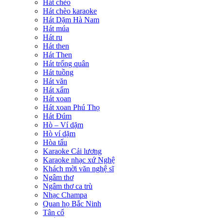
Hát chèo
Hát chèo karaoke
Hát Dặm Hà Nam
Hát múa
Hát ru
Hát then
Hát Then
Hát trống quân
Hát tuồng
Hát văn
Hát xẩm
Hát xoan
Hát xoan Phú Thọ
Hát Đúm
Hò – Ví dặm
Hò ví dặm
Hòa tấu
Karaoke Cải lương
Karaoke nhạc xứ Nghệ
Khách mời văn nghệ sĩ
Ngâm thơ
Ngâm thơ ca trù
Nhạc Champa
Quan họ Bắc Ninh
Tân cổ