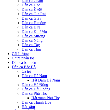
Dân ca Chăm
Dân ca Dao
Dân ca Ê-Đê
Dân ca Gia Rai
Dân ca Giáy
Dân ca H'mông
Dân ca H're
Dân ca Khơ Mú
Dân ca Mường
Dân ca Nùng
Dân ca Tày
Dân ca Thái
Cải Lương
Chưa phân loại
Dân ca ba miền
Dân ca Bắc Bộ
Ca trù
Dân ca Hà Nam
Hát Dậm Hà Nam
Dân ca Hà Đông
Dân ca Hải Phòng
Dân ca Phú Thọ
Hát xoan Phú Thọ
Dân ca Thanh Hóa
Hát xẩm