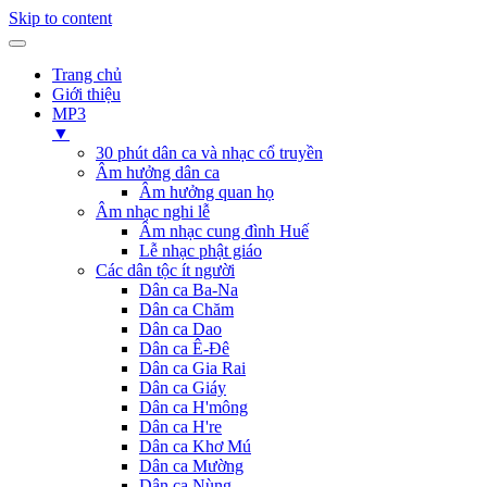
Skip to content
Trang chủ
Giới thiệu
MP3
▼
30 phút dân ca và nhạc cổ truyền
Âm hưởng dân ca
Âm hưởng quan họ
Âm nhạc nghi lễ
Âm nhạc cung đình Huế
Lễ nhạc phật giáo
Các dân tộc ít người
Dân ca Ba-Na
Dân ca Chăm
Dân ca Dao
Dân ca Ê-Đê
Dân ca Gia Rai
Dân ca Giáy
Dân ca H'mông
Dân ca H're
Dân ca Khơ Mú
Dân ca Mường
Dân ca Nùng