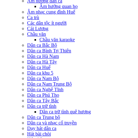
Âm hưởng dân ca
Âm hưởng quan họ
Âm nhạc cung đình Huế
Ca trù
Các dân tộc ít người
Cải Lương
Chầu văn
Chầu văn karaoke
Dân ca Bắc Bộ
Dân ca Bình Trị Thiên
Dân ca Hà Nam
Dân ca Hà Tây
Dân ca Huế
Dân ca khu 5
Dân ca Nam Bộ
Dân ca Nam Trung Bộ
Dân ca Nghệ Tĩnh
Dân ca Phú Thọ
Dân ca Tây Bắc
Dân ca trữ tình
Dân ca trữ tình quê hương
Dân ca Trung bộ
Dân ca và nhạc cổ truyền
Dạy hát dân ca
Hát bài chòi