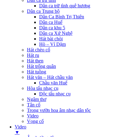
Dân ca trữ tình
Dân ca trữ tình quê hương
Dân ca Trung bộ
Dân Ca Bình Trị Thiên
Dân ca Huế
Dân ca khu 5
Dân ca Xứ Nghệ
Hát bài chòi
Hò – Ví Dặm
Hát chèo cổ
Hát ru
Hát then
Hát trống quân
Hát tuồng
Hát văn – Hát chầu văn
Chầu văn Huế
Hòa tấu nhạc cụ
Độc tấu nhạc cụ
Ngâm thơ
Tân cổ
Trong vườn hoa âm nhạc dân tộc
Video
Vọng cổ
Video
▼