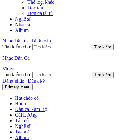
Thể loại khác
Độc tấu
Đờn ca tài tử
Nghệ sĩ
Nhạc sĩ
Album
Nhạc Dân Ca
Tài khoản
Tìm kiếm cho:
Nhạc Dân Ca
Video
Tìm kiếm cho:
Đăng nhập
|
Đăng ký
Primary Menu
Hát chèo cổ
Hát ru
Dân ca Nam Bộ
Cải Lương
Tân cổ
Nghệ sĩ
Tác giả
Album