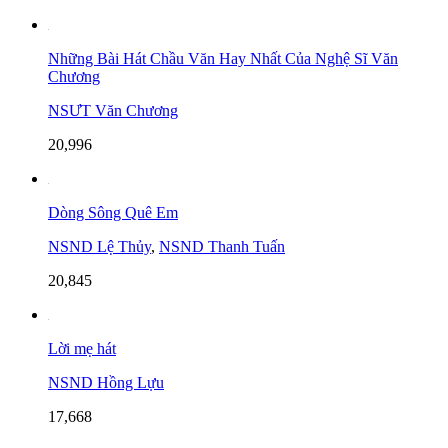
Những Bài Hát Chầu Văn Hay Nhất Của Nghệ Sĩ Văn
Chương
NSƯT Văn Chương
20,996
Dòng Sông Quê Em
NSND Lệ Thủy
,
NSND Thanh Tuấn
20,845
Lời mẹ hát
NSND Hồng Lựu
17,668