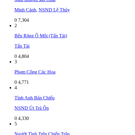
Minh Cảnh
,
NSND Lệ Thủy
0
7,304
2
Bên Rặng Ô Môi (Tấn Tài)
Tấn Tài
0
4,804
3
Phạm Công Cúc Hoa
0
4,771
4
Tình Anh Bán Chiếu
NSND Út Trà Ôn
0
4,330
5
Người Tình Trên Chiến Trận