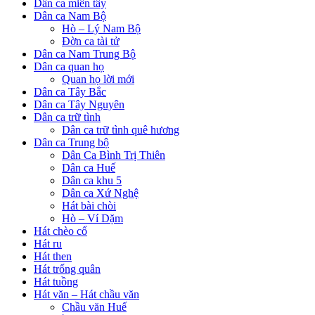
Dân ca miền tây
Dân ca Nam Bộ
Hò – Lý Nam Bộ
Đờn ca tài tử
Dân ca Nam Trung Bộ
Dân ca quan họ
Quan họ lời mới
Dân ca Tây Bắc
Dân ca Tây Nguyên
Dân ca trữ tình
Dân ca trữ tình quê hương
Dân ca Trung bộ
Dân Ca Bình Trị Thiên
Dân ca Huế
Dân ca khu 5
Dân ca Xứ Nghệ
Hát bài chòi
Hò – Ví Dặm
Hát chèo cổ
Hát ru
Hát then
Hát trống quân
Hát tuồng
Hát văn – Hát chầu văn
Chầu văn Huế