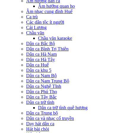
Âm hưởng dân ca
Âm hưởng quan họ
Âm nhạc cung đình Huế
Ca trù
Các dân tộc ít người
Cải Lương
Chầu văn
Chầu văn karaoke
Dân ca Bắc Bộ
Dân ca Bình Trị Thiên
Dân ca Hà Nam
Dân ca Hà Tây
Dân ca Huế
Dân ca khu 5
Dân ca Nam Bộ
Dân ca Nam Trung Bộ
Dân ca Nghệ Tĩnh
Dân ca Phú Thọ
Dân ca Tây Bắc
Dân ca trữ tình
Dân ca trữ tình quê hương
Dân ca Trung bộ
Dân ca và nhạc cổ truyền
Dạy hát dân ca
Hát bài chòi