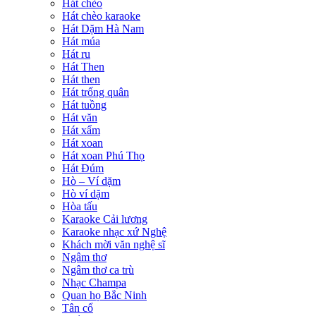
Hát chèo
Hát chèo karaoke
Hát Dặm Hà Nam
Hát múa
Hát ru
Hát Then
Hát then
Hát trống quân
Hát tuồng
Hát văn
Hát xẩm
Hát xoan
Hát xoan Phú Thọ
Hát Đúm
Hò – Ví dặm
Hò ví dặm
Hòa tấu
Karaoke Cải lương
Karaoke nhạc xứ Nghệ
Khách mời văn nghệ sĩ
Ngâm thơ
Ngâm thơ ca trù
Nhạc Champa
Quan họ Bắc Ninh
Tân cổ