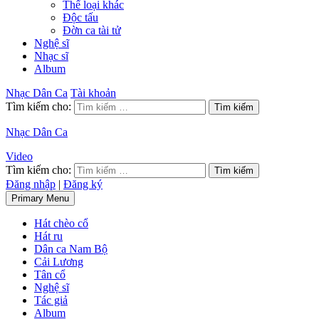
Thể loại khác
Độc tấu
Đờn ca tài tử
Nghệ sĩ
Nhạc sĩ
Album
Nhạc Dân Ca
Tài khoản
Tìm kiếm cho:
Nhạc Dân Ca
Video
Tìm kiếm cho:
Đăng nhập
|
Đăng ký
Primary Menu
Hát chèo cổ
Hát ru
Dân ca Nam Bộ
Cải Lương
Tân cổ
Nghệ sĩ
Tác giả
Album