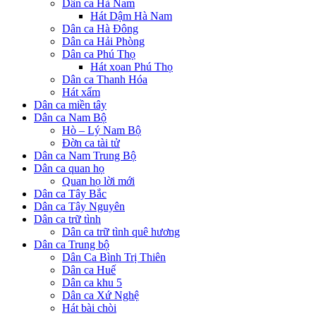
Dân ca Hà Nam
Hát Dậm Hà Nam
Dân ca Hà Đông
Dân ca Hải Phòng
Dân ca Phú Thọ
Hát xoan Phú Thọ
Dân ca Thanh Hóa
Hát xẩm
Dân ca miền tây
Dân ca Nam Bộ
Hò – Lý Nam Bộ
Đờn ca tài tử
Dân ca Nam Trung Bộ
Dân ca quan họ
Quan họ lời mới
Dân ca Tây Bắc
Dân ca Tây Nguyên
Dân ca trữ tình
Dân ca trữ tình quê hương
Dân ca Trung bộ
Dân Ca Bình Trị Thiên
Dân ca Huế
Dân ca khu 5
Dân ca Xứ Nghệ
Hát bài chòi