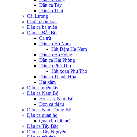
Dân ca Tày
Dân ca Thái
Cải Lương
Chưa phân loại
Dân ca ba miền
Dân ca Bắc Bộ
Ca trù
Dân ca Hà Nam
Hát Dậm Hà Nam
Dân ca Hà Đông
Dân ca Hải Phòng
Dân ca Phú Thọ
Hát xoan Phú Thọ
Dân ca Thanh Hóa
Hát xẩm
Dân ca miền tây
Dân ca Nam Bộ
Hò – Lý Nam Bộ
Đờn ca tài tử
Dân ca Nam Trung Bộ
Dân ca quan họ
Quan họ lời mới
Dân ca Tây Bắc
Dân ca Tây Nguyên