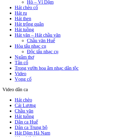
Hò – Ví Dặm
Hát chèo cổ
Hát ru
Hát then
Hát trống quân
Hát tuồng
Hát văn – Hát chầu văn
Chầu văn Huế
Hòa tấu nhạc cụ
Độc tấu nhạc cụ
Ngâm thơ
Tân cổ
Trong vườn hoa âm nhạc dân tộc
Video
Vọng cổ
Video dân ca
Hát chèo
Cải Lương
Chầu văn
Hát tuồng
Dân ca Huế
Dân ca Trung bộ
Hát Dặm Hà Nam