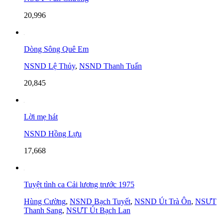
20,996
Dòng Sông Quê Em
NSND Lệ Thủy
,
NSND Thanh Tuấn
20,845
Lời mẹ hát
NSND Hồng Lựu
17,668
Tuyệt tình ca Cải lương trước 1975
Hùng Cường
,
NSND Bạch Tuyết
,
NSND Út Trà Ôn
,
NSƯT
Thanh Sang
,
NSƯT Út Bạch Lan