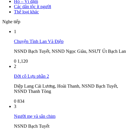
Hò – Ví dặm
Các dân tộc ít người
Thể loại khác
Nghe tiếp
1
Chuyện Tình Lan Và Điệp
NSND Bạch Tuyết, NSND Ngọc Giàu, NSƯT Út Bạch Lan
0
1,120
2
Đời cô Lựu phần 2
Diệp Lang Cải Lương, Hoài Thanh, NSND Bạch Tuyết,
NSND Thanh Tòng
0
834
3
Người mẹ và sân chim
NSND Bạch Tuyết