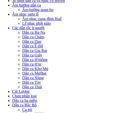
30 phút dân ca và nhạc cổ truyền
Âm hưởng dân ca
Âm hưởng quan họ
Âm nhạc nghi lễ
Âm nhạc cung đình Huế
Lễ nhạc phật giáo
Các dân tộc ít người
Dân ca Ba-Na
Dân ca Chăm
Dân ca Dao
Dân ca Ê-Đê
Dân ca Gia Rai
Dân ca Giáy
Dân ca H'mông
Dân ca H're
Dân ca Khơ Mú
Dân ca Mường
Dân ca Nùng
Dân ca Tày
Dân ca Thái
Cải Lương
Chưa phân loại
Dân ca ba miền
Dân ca Bắc Bộ
Ca trù