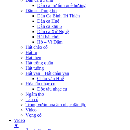
Dân ca trữ tình
Dân ca trữ tình quê hương
Dân ca Trung bộ
Dân Ca Bình Trị Thiên
Dân ca Huế
Dân ca khu 5
Dân ca Xứ Nghệ
Hát bài chòi
Hò – Ví Dặm
Hát chèo cổ
Hát ru
Hát then
Hát trống quân
Hát tuồng
Hát văn – Hát chầu văn
Chầu văn Huế
Hòa tấu nhạc cụ
Độc tấu nhạc cụ
Ngâm thơ
Tân cổ
Trong vườn hoa âm nhạc dân tộc
Video
Vọng cổ
Video
▼