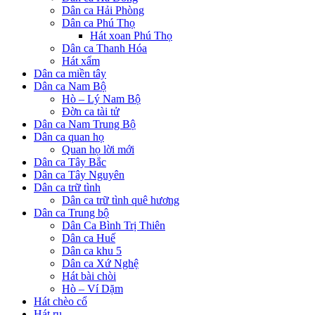
Dân ca Hải Phòng
Dân ca Phú Thọ
Hát xoan Phú Thọ
Dân ca Thanh Hóa
Hát xẩm
Dân ca miền tây
Dân ca Nam Bộ
Hò – Lý Nam Bộ
Đờn ca tài tử
Dân ca Nam Trung Bộ
Dân ca quan họ
Quan họ lời mới
Dân ca Tây Bắc
Dân ca Tây Nguyên
Dân ca trữ tình
Dân ca trữ tình quê hương
Dân ca Trung bộ
Dân Ca Bình Trị Thiên
Dân ca Huế
Dân ca khu 5
Dân ca Xứ Nghệ
Hát bài chòi
Hò – Ví Dặm
Hát chèo cổ
Hát ru