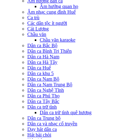
Âm hưởng dân ca
Âm hưởng quan họ
Âm nhạc cung đình Huế
Ca trù
Các dân tộc ít người
Cải Lương
Chầu văn
Chầu văn karaoke
Dân ca Bắc Bộ
Dân ca Bình Trị Thiên
Dân ca Hà Nam
Dân ca Hà Tây
Dân ca Huế
Dân ca khu 5
Dân ca Nam Bộ
Dân ca Nam Trung Bộ
Dân ca Nghệ Tĩnh
Dân ca Phú Thọ
Dân ca Tây Bắc
Dân ca trữ tình
Dân ca trữ tình quê hương
Dân ca Trung bộ
Dân ca và nhạc cổ truyền
Dạy hát dân ca
Hát bài chòi