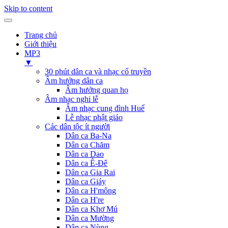
Skip to content
Trang chủ
Giới thiệu
MP3
▼
30 phút dân ca và nhạc cổ truyền
Âm hưởng dân ca
Âm hưởng quan họ
Âm nhạc nghi lễ
Âm nhạc cung đình Huế
Lễ nhạc phật giáo
Các dân tộc ít người
Dân ca Ba-Na
Dân ca Chăm
Dân ca Dao
Dân ca Ê-Đê
Dân ca Gia Rai
Dân ca Giáy
Dân ca H'mông
Dân ca H're
Dân ca Khơ Mú
Dân ca Mường
Dân ca Nùng