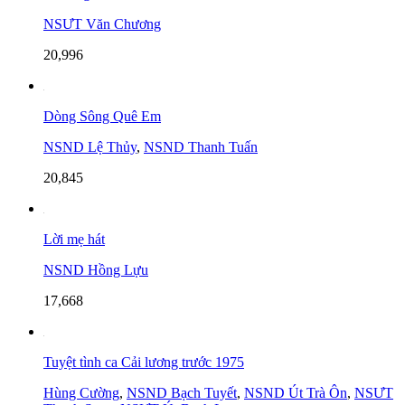
NSƯT Văn Chương
20,996
Dòng Sông Quê Em
NSND Lệ Thủy
,
NSND Thanh Tuấn
20,845
Lời mẹ hát
NSND Hồng Lựu
17,668
Tuyệt tình ca Cải lương trước 1975
Hùng Cường
,
NSND Bạch Tuyết
,
NSND Út Trà Ôn
,
NSƯT