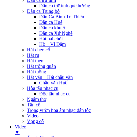
Dân ca trữ tình
Dân ca trữ tình quê hương
Dân ca Trung bộ
Dân Ca Bình Trị Thiên
Dân ca Huế
Dân ca khu 5
Dân ca Xứ Nghệ
Hát bài chòi
Hò – Ví Dặm
Hát chèo cổ
Hát ru
Hát then
Hát trống quân
Hát tuồng
Hát văn – Hát chầu văn
Chầu văn Huế
Hòa tấu nhạc cụ
Độc tấu nhạc cụ
Ngâm thơ
Tân cổ
Trong vườn hoa âm nhạc dân tộc
Video
Vọng cổ
Video
▼