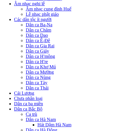
Âm nhạc nghi lễ
Âm nhạc cung đình Huế
Lễ nhạc phật giáo
Các dân tộc ít người
Dân ca Ba-Na
Dân ca Chăm
Dân ca Dao
Dân ca Ê-Đê
Dân ca Gia Rai
Dân ca Giáy
Dân ca H'mông
Dân ca H're
Dân ca Khơ Mú
Dân ca Mường
Dân ca Nùng
Dân ca Tày
Dân ca Thái
Cải Lương
Chưa phân loại
Dân ca ba miền
Dân ca Bắc Bộ
Ca trù
Dân ca Hà Nam
Hát Dậm Hà Nam
Dân ca Hà Đông