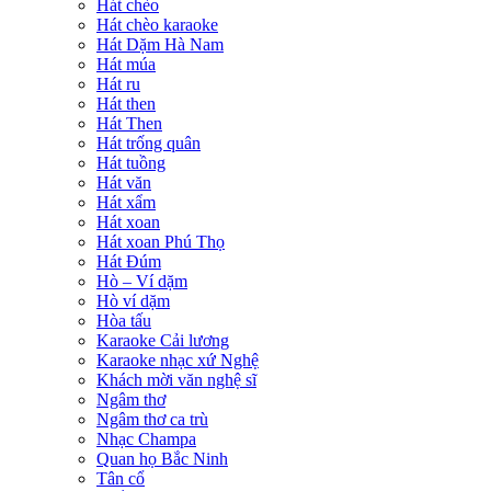
Hát chèo
Hát chèo karaoke
Hát Dặm Hà Nam
Hát múa
Hát ru
Hát then
Hát Then
Hát trống quân
Hát tuồng
Hát văn
Hát xẩm
Hát xoan
Hát xoan Phú Thọ
Hát Đúm
Hò – Ví dặm
Hò ví dặm
Hòa tấu
Karaoke Cải lương
Karaoke nhạc xứ Nghệ
Khách mời văn nghệ sĩ
Ngâm thơ
Ngâm thơ ca trù
Nhạc Champa
Quan họ Bắc Ninh
Tân cổ