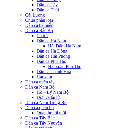
Dân ca Tày
Dân ca Thái
Cải Lương
Chưa phân loại
Dân ca ba miền
Dân ca Bắc Bộ
Ca trù
Dân ca Hà Nam
Hát Dậm Hà Nam
Dân ca Hà Đông
Dân ca Hải Phòng
Dân ca Phú Thọ
Hát xoan Phú Thọ
Dân ca Thanh Hóa
Hát xẩm
Dân ca miền tây
Dân ca Nam Bộ
Hò – Lý Nam Bộ
Đờn ca tài tử
Dân ca Nam Trung Bộ
Dân ca quan họ
Quan họ lời mới
Dân ca Tây Bắc
Dân ca Tây Nguyên