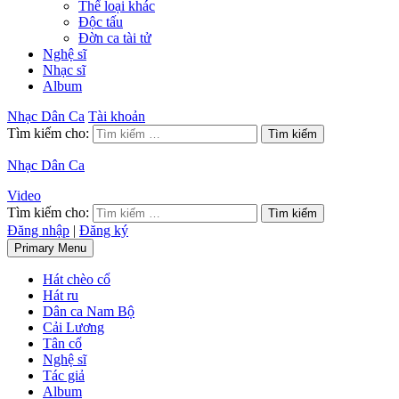
Thể loại khác
Độc tấu
Đờn ca tài tử
Nghệ sĩ
Nhạc sĩ
Album
Nhạc Dân Ca
Tài khoản
Tìm kiếm cho:
Nhạc Dân Ca
Video
Tìm kiếm cho:
Đăng nhập
|
Đăng ký
Primary Menu
Hát chèo cổ
Hát ru
Dân ca Nam Bộ
Cải Lương
Tân cổ
Nghệ sĩ
Tác giả
Album