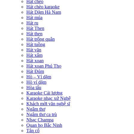
Hát chèo
Hát chèo karaoke
Hát Dặm Hà Nam
Hát múa
Hát ru
Hát Then
Hát then
Hát trống quân
Hát tuồng
Hát văn
Hát xẩm
Hát xoan
Hát xoan Phú Thọ
Hát Đúm
Hò – Ví dặm
Hò ví dặm
Hòa tấu
Karaoke Cải lương
Karaoke nhạc xứ Nghệ
Khách mời văn nghệ sĩ
Ngâm thơ
Ngâm thơ ca trù
Nhạc Champa
Quan họ Bắc Ninh
Tân cổ