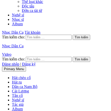
Thể loại khác
Độc tấu
Đờn ca tài tử
Nghệ sĩ
Nhạc sĩ
Album
Nhạc Dân Ca
Tài khoản
Tìm kiếm cho:
Nhạc Dân Ca
Video
Tìm kiếm cho:
Đăng nhập
|
Đăng ký
Primary Menu
Hát chèo cổ
Hát ru
Dân ca Nam Bộ
Cải Lương
Tân cổ
Nghệ sĩ
Tác giả
Album