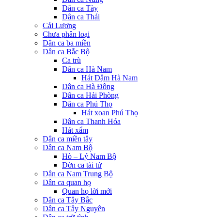
Dân ca Tày
Dân ca Thái
Cải Lương
Chưa phân loại
Dân ca ba miền
Dân ca Bắc Bộ
Ca trù
Dân ca Hà Nam
Hát Dậm Hà Nam
Dân ca Hà Đông
Dân ca Hải Phòng
Dân ca Phú Thọ
Hát xoan Phú Thọ
Dân ca Thanh Hóa
Hát xẩm
Dân ca miền tây
Dân ca Nam Bộ
Hò – Lý Nam Bộ
Đờn ca tài tử
Dân ca Nam Trung Bộ
Dân ca quan họ
Quan họ lời mới
Dân ca Tây Bắc
Dân ca Tây Nguyên