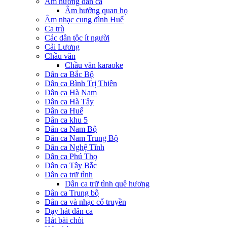
Âm hưởng dân ca
Âm hưởng quan họ
Âm nhạc cung đình Huế
Ca trù
Các dân tộc ít người
Cải Lương
Chầu văn
Chầu văn karaoke
Dân ca Bắc Bộ
Dân ca Bình Trị Thiên
Dân ca Hà Nam
Dân ca Hà Tây
Dân ca Huế
Dân ca khu 5
Dân ca Nam Bộ
Dân ca Nam Trung Bộ
Dân ca Nghệ Tĩnh
Dân ca Phú Thọ
Dân ca Tây Bắc
Dân ca trữ tình
Dân ca trữ tình quê hương
Dân ca Trung bộ
Dân ca và nhạc cổ truyền
Dạy hát dân ca
Hát bài chòi