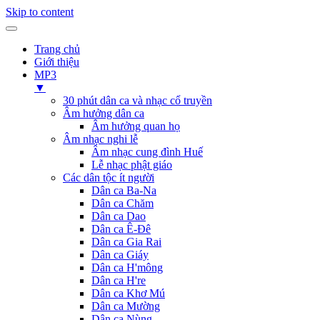
Skip to content
Trang chủ
Giới thiệu
MP3
▼
30 phút dân ca và nhạc cổ truyền
Âm hưởng dân ca
Âm hưởng quan họ
Âm nhạc nghi lễ
Âm nhạc cung đình Huế
Lễ nhạc phật giáo
Các dân tộc ít người
Dân ca Ba-Na
Dân ca Chăm
Dân ca Dao
Dân ca Ê-Đê
Dân ca Gia Rai
Dân ca Giáy
Dân ca H'mông
Dân ca H're
Dân ca Khơ Mú
Dân ca Mường
Dân ca Nùng