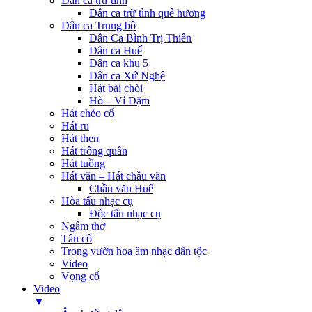
Dân ca trữ tình
Dân ca trữ tình quê hương
Dân ca Trung bộ
Dân Ca Bình Trị Thiên
Dân ca Huế
Dân ca khu 5
Dân ca Xứ Nghệ
Hát bài chòi
Hò – Ví Dặm
Hát chèo cổ
Hát ru
Hát then
Hát trống quân
Hát tuồng
Hát văn – Hát chầu văn
Chầu văn Huế
Hòa tấu nhạc cụ
Độc tấu nhạc cụ
Ngâm thơ
Tân cổ
Trong vườn hoa âm nhạc dân tộc
Video
Vọng cổ
Video
▼