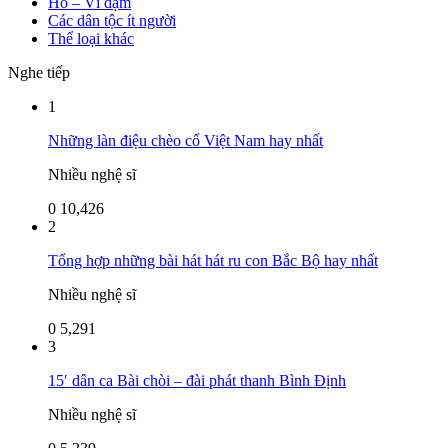
Hò – Ví dặm
Các dân tộc ít người
Thể loại khác
Nghe tiếp
1
Những làn điệu chèo cổ Việt Nam hay nhất
Nhiều nghệ sĩ
0
10,426
2
Tổng hợp những bài hát hát ru con Bắc Bộ hay nhất
Nhiều nghệ sĩ
0
5,291
3
15′ dân ca Bài chòi – đài phát thanh Bình Định
Nhiều nghệ sĩ