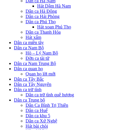
Dân ca Hà Nam
Hát Dậm Hà Nam
Dân ca Hà Đông
Dân ca Hải Phòng
Dân ca Phú Thọ
Hát xoan Phú Thọ
Dân ca Thanh Hóa
Hát xẩm
Dân ca miền tây
Dân ca Nam Bộ
Hò – Lý Nam Bộ
Đờn ca tài tử
Dân ca Nam Trung Bộ
Dân ca quan họ
Quan họ lời mới
Dân ca Tây Bắc
Dân ca Tây Nguyên
Dân ca trữ tình
Dân ca trữ tình quê hương
Dân ca Trung bộ
Dân Ca Bình Trị Thiên
Dân ca Huế
Dân ca khu 5
Dân ca Xứ Nghệ
Hát bài chòi