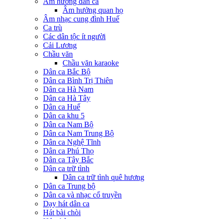
Âm hưởng dân ca
Âm hưởng quan họ
Âm nhạc cung đình Huế
Ca trù
Các dân tộc ít người
Cải Lương
Chầu văn
Chầu văn karaoke
Dân ca Bắc Bộ
Dân ca Bình Trị Thiên
Dân ca Hà Nam
Dân ca Hà Tây
Dân ca Huế
Dân ca khu 5
Dân ca Nam Bộ
Dân ca Nam Trung Bộ
Dân ca Nghệ Tĩnh
Dân ca Phú Thọ
Dân ca Tây Bắc
Dân ca trữ tình
Dân ca trữ tình quê hương
Dân ca Trung bộ
Dân ca và nhạc cổ truyền
Dạy hát dân ca
Hát bài chòi