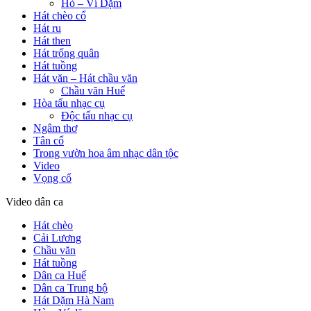
Hò – Ví Dặm
Hát chèo cổ
Hát ru
Hát then
Hát trống quân
Hát tuồng
Hát văn – Hát chầu văn
Chầu văn Huế
Hòa tấu nhạc cụ
Độc tấu nhạc cụ
Ngâm thơ
Tân cổ
Trong vườn hoa âm nhạc dân tộc
Video
Vọng cổ
Video dân ca
Hát chèo
Cải Lương
Chầu văn
Hát tuồng
Dân ca Huế
Dân ca Trung bộ
Hát Dặm Hà Nam