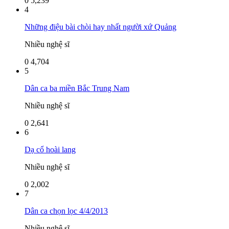
0
5,239
4
Những điệu bài chòi hay nhất người xứ Quảng
Nhiều nghệ sĩ
0
4,704
5
Dân ca ba miền Bắc Trung Nam
Nhiều nghệ sĩ
0
2,641
6
Dạ cổ hoài lang
Nhiều nghệ sĩ
0
2,002
7
Dân ca chọn lọc 4/4/2013
Nhiều nghệ sĩ