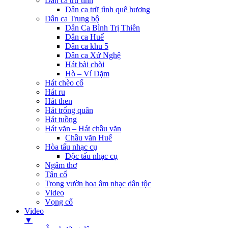
Dân ca trữ tình
Dân ca trữ tình quê hương
Dân ca Trung bộ
Dân Ca Bình Trị Thiên
Dân ca Huế
Dân ca khu 5
Dân ca Xứ Nghệ
Hát bài chòi
Hò – Ví Dặm
Hát chèo cổ
Hát ru
Hát then
Hát trống quân
Hát tuồng
Hát văn – Hát chầu văn
Chầu văn Huế
Hòa tấu nhạc cụ
Độc tấu nhạc cụ
Ngâm thơ
Tân cổ
Trong vườn hoa âm nhạc dân tộc
Video
Vọng cổ
Video
▼