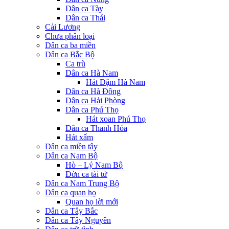
Dân ca Tày
Dân ca Thái
Cải Lương
Chưa phân loại
Dân ca ba miền
Dân ca Bắc Bộ
Ca trù
Dân ca Hà Nam
Hát Dậm Hà Nam
Dân ca Hà Đông
Dân ca Hải Phòng
Dân ca Phú Thọ
Hát xoan Phú Thọ
Dân ca Thanh Hóa
Hát xẩm
Dân ca miền tây
Dân ca Nam Bộ
Hò – Lý Nam Bộ
Đờn ca tài tử
Dân ca Nam Trung Bộ
Dân ca quan họ
Quan họ lời mới
Dân ca Tây Bắc
Dân ca Tây Nguyên