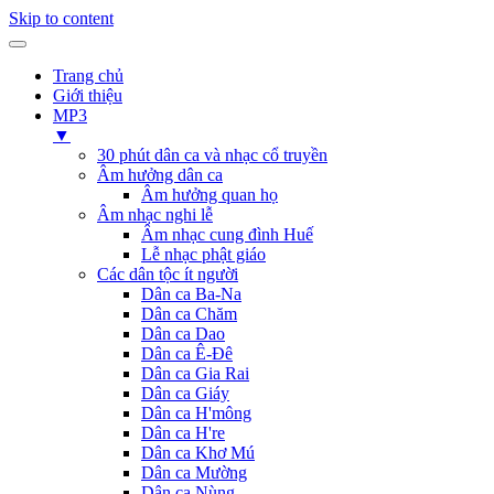
Skip to content
Trang chủ
Giới thiệu
MP3
▼
30 phút dân ca và nhạc cổ truyền
Âm hưởng dân ca
Âm hưởng quan họ
Âm nhạc nghi lễ
Âm nhạc cung đình Huế
Lễ nhạc phật giáo
Các dân tộc ít người
Dân ca Ba-Na
Dân ca Chăm
Dân ca Dao
Dân ca Ê-Đê
Dân ca Gia Rai
Dân ca Giáy
Dân ca H'mông
Dân ca H're
Dân ca Khơ Mú
Dân ca Mường
Dân ca Nùng