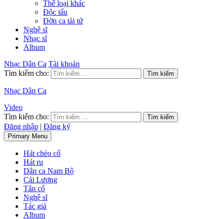
Thể loại khác
Độc tấu
Đờn ca tài tử
Nghệ sĩ
Nhạc sĩ
Album
Nhạc Dân Ca
Tài khoản
Tìm kiếm cho:
Nhạc Dân Ca
Video
Tìm kiếm cho:
Đăng nhập
|
Đăng ký
Primary Menu
Hát chèo cổ
Hát ru
Dân ca Nam Bộ
Cải Lương
Tân cổ
Nghệ sĩ
Tác giả
Album