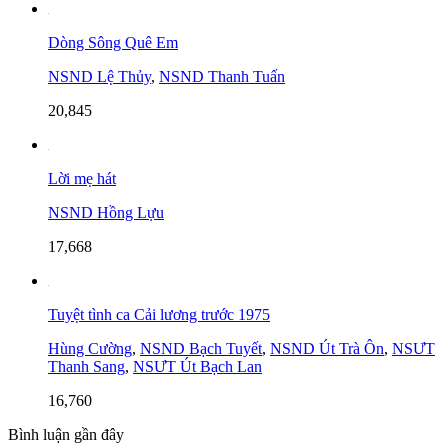
Dòng Sông Quê Em
NSND Lệ Thủy
,
NSND Thanh Tuấn
20,845
Lời mẹ hát
NSND Hồng Lựu
17,668
Tuyệt tình ca Cải lương trước 1975
Hùng Cường
,
NSND Bạch Tuyết
,
NSND Út Trà Ôn
,
NSƯT
Thanh Sang
,
NSƯT Út Bạch Lan
16,760
Bình luận gần đây