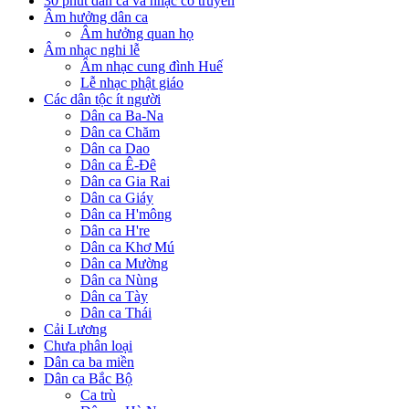
30 phút dân ca và nhạc cổ truyền
Âm hưởng dân ca
Âm hưởng quan họ
Âm nhạc nghi lễ
Âm nhạc cung đình Huế
Lễ nhạc phật giáo
Các dân tộc ít người
Dân ca Ba-Na
Dân ca Chăm
Dân ca Dao
Dân ca Ê-Đê
Dân ca Gia Rai
Dân ca Giáy
Dân ca H'mông
Dân ca H're
Dân ca Khơ Mú
Dân ca Mường
Dân ca Nùng
Dân ca Tày
Dân ca Thái
Cải Lương
Chưa phân loại
Dân ca ba miền
Dân ca Bắc Bộ
Ca trù