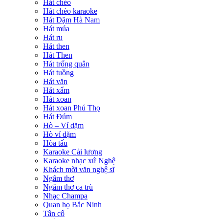
Hát chèo
Hát chèo karaoke
Hát Dặm Hà Nam
Hát múa
Hát ru
Hát then
Hát Then
Hát trống quân
Hát tuồng
Hát văn
Hát xẩm
Hát xoan
Hát xoan Phú Thọ
Hát Đúm
Hò – Ví dặm
Hò ví dặm
Hòa tấu
Karaoke Cải lương
Karaoke nhạc xứ Nghệ
Khách mời văn nghệ sĩ
Ngâm thơ
Ngâm thơ ca trù
Nhạc Champa
Quan họ Bắc Ninh
Tân cổ