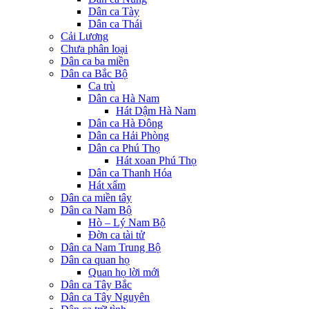
Dân ca Tày
Dân ca Thái
Cải Lương
Chưa phân loại
Dân ca ba miền
Dân ca Bắc Bộ
Ca trù
Dân ca Hà Nam
Hát Dậm Hà Nam
Dân ca Hà Đông
Dân ca Hải Phòng
Dân ca Phú Thọ
Hát xoan Phú Thọ
Dân ca Thanh Hóa
Hát xẩm
Dân ca miền tây
Dân ca Nam Bộ
Hò – Lý Nam Bộ
Đờn ca tài tử
Dân ca Nam Trung Bộ
Dân ca quan họ
Quan họ lời mới
Dân ca Tây Bắc
Dân ca Tây Nguyên