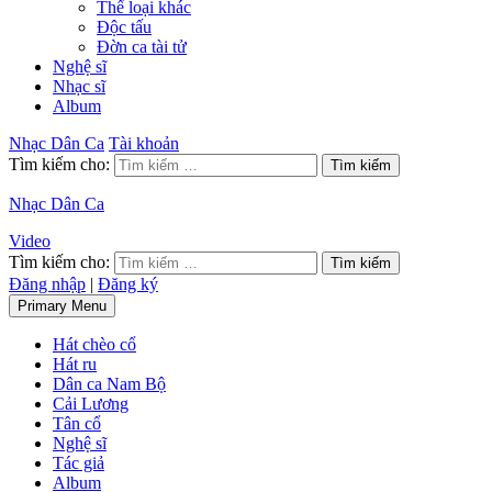
Thể loại khác
Độc tấu
Đờn ca tài tử
Nghệ sĩ
Nhạc sĩ
Album
Nhạc Dân Ca
Tài khoản
Tìm kiếm cho:
Nhạc Dân Ca
Video
Tìm kiếm cho:
Đăng nhập
|
Đăng ký
Primary Menu
Hát chèo cổ
Hát ru
Dân ca Nam Bộ
Cải Lương
Tân cổ
Nghệ sĩ
Tác giả
Album