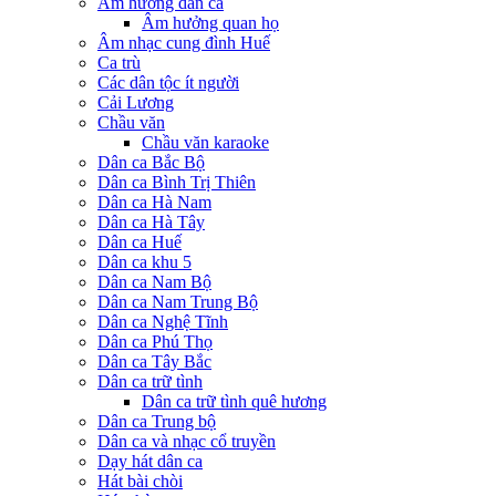
Âm hưởng dân ca
Âm hưởng quan họ
Âm nhạc cung đình Huế
Ca trù
Các dân tộc ít người
Cải Lương
Chầu văn
Chầu văn karaoke
Dân ca Bắc Bộ
Dân ca Bình Trị Thiên
Dân ca Hà Nam
Dân ca Hà Tây
Dân ca Huế
Dân ca khu 5
Dân ca Nam Bộ
Dân ca Nam Trung Bộ
Dân ca Nghệ Tĩnh
Dân ca Phú Thọ
Dân ca Tây Bắc
Dân ca trữ tình
Dân ca trữ tình quê hương
Dân ca Trung bộ
Dân ca và nhạc cổ truyền
Dạy hát dân ca
Hát bài chòi