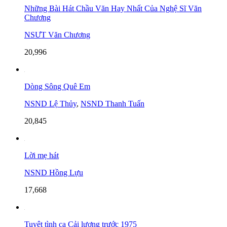
Những Bài Hát Chầu Văn Hay Nhất Của Nghệ Sĩ Văn
Chương
NSƯT Văn Chương
20,996
Dòng Sông Quê Em
NSND Lệ Thủy
,
NSND Thanh Tuấn
20,845
Lời mẹ hát
NSND Hồng Lựu
17,668
Tuyệt tình ca Cải lương trước 1975