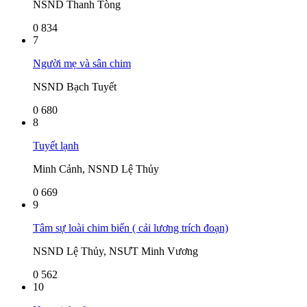
NSND Thanh Tòng
0
834
7
Người mẹ và sân chim
NSND Bạch Tuyết
0
680
8
Tuyết lạnh
Minh Cảnh, NSND Lệ Thủy
0
669
9
Tâm sự loài chim biển ( cải lương trích đoạn)
NSND Lệ Thủy, NSƯT Minh Vương
0
562
10