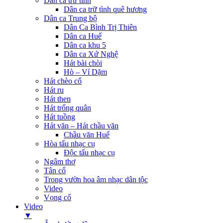
Dân ca trữ tình
Dân ca trữ tình quê hương
Dân ca Trung bộ
Dân Ca Bình Trị Thiên
Dân ca Huế
Dân ca khu 5
Dân ca Xứ Nghệ
Hát bài chòi
Hò – Ví Dặm
Hát chèo cổ
Hát ru
Hát then
Hát trống quân
Hát tuồng
Hát văn – Hát chầu văn
Chầu văn Huế
Hòa tấu nhạc cụ
Độc tấu nhạc cụ
Ngâm thơ
Tân cổ
Trong vườn hoa âm nhạc dân tộc
Video
Vọng cổ
Video
▼