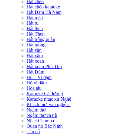
Hát chèo
Hát chèo karaoke
Hát Dặm Hà Nam
Hát múa
Hát ru
Hát then
Hát Then
Hát trống quân
Hát tuồng
Hát văn
Hát xẩm
Hát xoan
Hát xoan Phú Thọ
Hát Đúm
Hò – Ví dặm
Hò ví dặm
Hòa tấu
Karaoke Cải lương
Karaoke nhạc xứ Nghệ
Khách mời văn nghệ sĩ
Ngâm thơ
Ngâm thơ ca trù
Nhạc Champa
Quan họ Bắc Ninh
Tân cổ