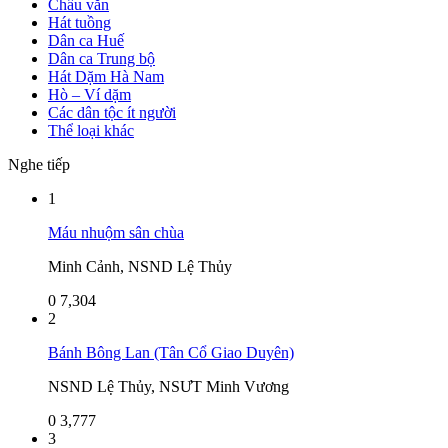
Chầu văn
Hát tuồng
Dân ca Huế
Dân ca Trung bộ
Hát Dặm Hà Nam
Hò – Ví dặm
Các dân tộc ít người
Thể loại khác
Nghe tiếp
1
Máu nhuộm sân chùa
Minh Cảnh, NSND Lệ Thủy
0
7,304
2
Bánh Bông Lan (Tân Cổ Giao Duyên)
NSND Lệ Thủy, NSƯT Minh Vương
0
3,777
3