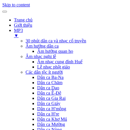
Skip to content
Trang chủ
Giới thiệu
MP3
▼
30 phút dân ca và nhạc cổ truyền
Âm hưởng dân ca
Âm hưởng quan họ
Âm nhạc nghi lễ
Âm nhạc cung đình Huế
Lễ nhạc phật giáo
Các dân tộc ít người
Dân ca Ba-Na
Dân ca Chăm
Dân ca Dao
Dân ca Ê-Đê
Dân ca Gia Rai
Dân ca Giáy
Dân ca H'mông
Dân ca H're
Dân ca Khơ Mú
Dân ca Mường
Dân ca Nùng