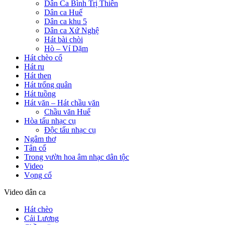
Dân Ca Bình Trị Thiên
Dân ca Huế
Dân ca khu 5
Dân ca Xứ Nghệ
Hát bài chòi
Hò – Ví Dặm
Hát chèo cổ
Hát ru
Hát then
Hát trống quân
Hát tuồng
Hát văn – Hát chầu văn
Chầu văn Huế
Hòa tấu nhạc cụ
Độc tấu nhạc cụ
Ngâm thơ
Tân cổ
Trong vườn hoa âm nhạc dân tộc
Video
Vọng cổ
Video dân ca
Hát chèo
Cải Lương