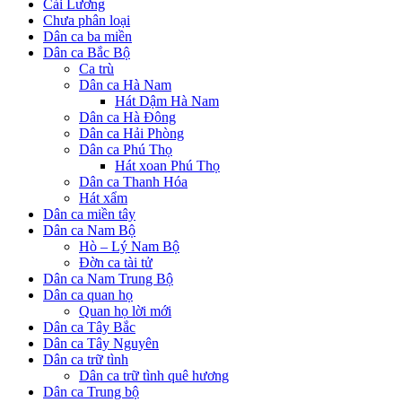
Cải Lương
Chưa phân loại
Dân ca ba miền
Dân ca Bắc Bộ
Ca trù
Dân ca Hà Nam
Hát Dậm Hà Nam
Dân ca Hà Đông
Dân ca Hải Phòng
Dân ca Phú Thọ
Hát xoan Phú Thọ
Dân ca Thanh Hóa
Hát xẩm
Dân ca miền tây
Dân ca Nam Bộ
Hò – Lý Nam Bộ
Đờn ca tài tử
Dân ca Nam Trung Bộ
Dân ca quan họ
Quan họ lời mới
Dân ca Tây Bắc
Dân ca Tây Nguyên
Dân ca trữ tình
Dân ca trữ tình quê hương
Dân ca Trung bộ