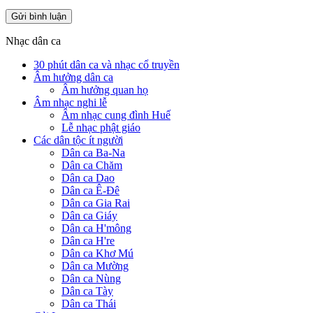
Nhạc dân ca
30 phút dân ca và nhạc cổ truyền
Âm hưởng dân ca
Âm hưởng quan họ
Âm nhạc nghi lễ
Âm nhạc cung đình Huế
Lễ nhạc phật giáo
Các dân tộc ít người
Dân ca Ba-Na
Dân ca Chăm
Dân ca Dao
Dân ca Ê-Đê
Dân ca Gia Rai
Dân ca Giáy
Dân ca H'mông
Dân ca H're
Dân ca Khơ Mú
Dân ca Mường
Dân ca Nùng
Dân ca Tày
Dân ca Thái