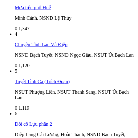
Mưa trên phố Huế
Minh Cảnh, NSND Lệ Thủy
0
1,347
4
Chuyện Tình Lan Và Điệp
NSND Bạch Tuyết, NSND Ngọc Giàu, NSƯT Út Bạch Lan
0
1,120
5
Tuyệt Tình Ca (Trích Đoạn)
NSƯT Phượng Liên, NSƯT Thanh Sang, NSƯT Út Bạch
Lan
0
1,119
6
Đời cô Lựu phần 2
Diệp Lang Cải Lương, Hoài Thanh, NSND Bạch Tuyết,