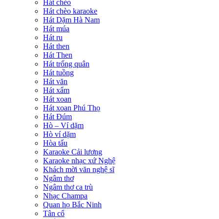
Hát chèo
Hát chèo karaoke
Hát Dặm Hà Nam
Hát múa
Hát ru
Hát then
Hát Then
Hát trống quân
Hát tuồng
Hát văn
Hát xẩm
Hát xoan
Hát xoan Phú Thọ
Hát Đúm
Hò – Ví dặm
Hò ví dặm
Hòa tấu
Karaoke Cải lương
Karaoke nhạc xứ Nghệ
Khách mời văn nghệ sĩ
Ngâm thơ
Ngâm thơ ca trù
Nhạc Champa
Quan họ Bắc Ninh
Tân cổ