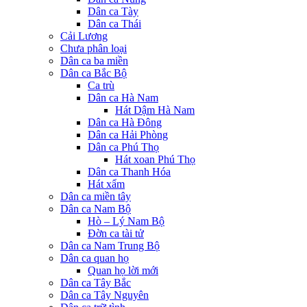
Dân ca Tày
Dân ca Thái
Cải Lương
Chưa phân loại
Dân ca ba miền
Dân ca Bắc Bộ
Ca trù
Dân ca Hà Nam
Hát Dậm Hà Nam
Dân ca Hà Đông
Dân ca Hải Phòng
Dân ca Phú Thọ
Hát xoan Phú Thọ
Dân ca Thanh Hóa
Hát xẩm
Dân ca miền tây
Dân ca Nam Bộ
Hò – Lý Nam Bộ
Đờn ca tài tử
Dân ca Nam Trung Bộ
Dân ca quan họ
Quan họ lời mới
Dân ca Tây Bắc
Dân ca Tây Nguyên