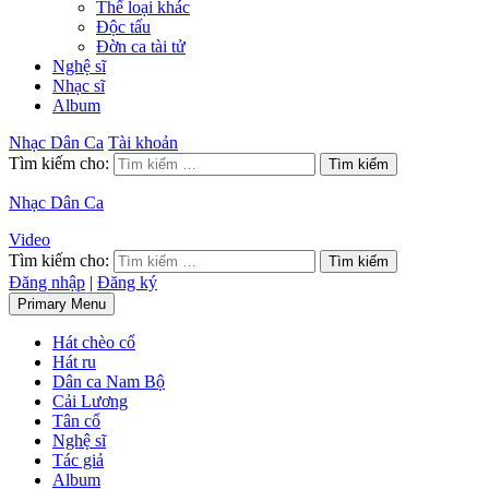
Thể loại khác
Độc tấu
Đờn ca tài tử
Nghệ sĩ
Nhạc sĩ
Album
Nhạc Dân Ca
Tài khoản
Tìm kiếm cho:
Nhạc Dân Ca
Video
Tìm kiếm cho:
Đăng nhập
|
Đăng ký
Primary Menu
Hát chèo cổ
Hát ru
Dân ca Nam Bộ
Cải Lương
Tân cổ
Nghệ sĩ
Tác giả
Album