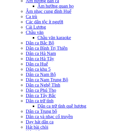
Âm hưởng dân ca
Âm hưởng quan họ
Âm nhạc cung đình Huế
Ca trù
Các dân tộc ít người
Cải Lương
Chầu văn
Chầu văn karaoke
Dân ca Bắc Bộ
Dân ca Bình Trị Thiên
Dân ca Hà Nam
Dân ca Hà Tây
Dân ca Huế
Dân ca khu 5
Dân ca Nam Bộ
Dân ca Nam Trung Bộ
Dân ca Nghệ Tĩnh
Dân ca Phú Thọ
Dân ca Tây Bắc
Dân ca trữ tình
Dân ca trữ tình quê hương
Dân ca Trung bộ
Dân ca và nhạc cổ truyền
Dạy hát dân ca
Hát bài chòi