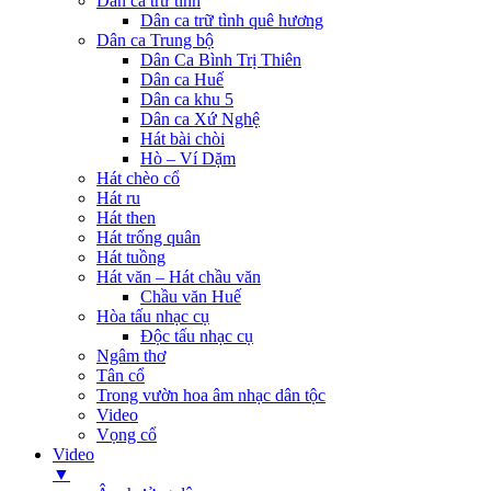
Dân ca trữ tình
Dân ca trữ tình quê hương
Dân ca Trung bộ
Dân Ca Bình Trị Thiên
Dân ca Huế
Dân ca khu 5
Dân ca Xứ Nghệ
Hát bài chòi
Hò – Ví Dặm
Hát chèo cổ
Hát ru
Hát then
Hát trống quân
Hát tuồng
Hát văn – Hát chầu văn
Chầu văn Huế
Hòa tấu nhạc cụ
Độc tấu nhạc cụ
Ngâm thơ
Tân cổ
Trong vườn hoa âm nhạc dân tộc
Video
Vọng cổ
Video
▼