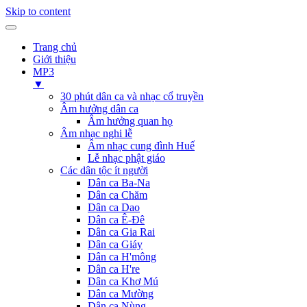
Skip to content
Trang chủ
Giới thiệu
MP3
▼
30 phút dân ca và nhạc cổ truyền
Âm hưởng dân ca
Âm hưởng quan họ
Âm nhạc nghi lễ
Âm nhạc cung đình Huế
Lễ nhạc phật giáo
Các dân tộc ít người
Dân ca Ba-Na
Dân ca Chăm
Dân ca Dao
Dân ca Ê-Đê
Dân ca Gia Rai
Dân ca Giáy
Dân ca H'mông
Dân ca H're
Dân ca Khơ Mú
Dân ca Mường
Dân ca Nùng