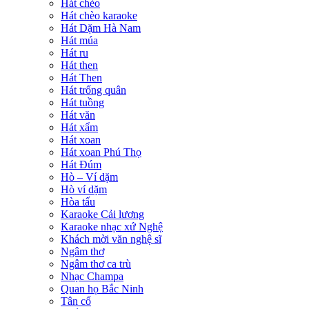
Hát chèo
Hát chèo karaoke
Hát Dặm Hà Nam
Hát múa
Hát ru
Hát then
Hát Then
Hát trống quân
Hát tuồng
Hát văn
Hát xẩm
Hát xoan
Hát xoan Phú Thọ
Hát Đúm
Hò – Ví dặm
Hò ví dặm
Hòa tấu
Karaoke Cải lương
Karaoke nhạc xứ Nghệ
Khách mời văn nghệ sĩ
Ngâm thơ
Ngâm thơ ca trù
Nhạc Champa
Quan họ Bắc Ninh
Tân cổ