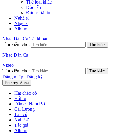
Thể loại khác
Độc tấu
Đờn ca tài tử
Nghệ sĩ
Nhạc sĩ
Album
Nhạc Dân Ca
Tài khoản
Tìm kiếm cho:
Nhạc Dân Ca
Video
Tìm kiếm cho:
Đăng nhập
|
Đăng ký
Primary Menu
Hát chèo cổ
Hát ru
Dân ca Nam Bộ
Cải Lương
Tân cổ
Nghệ sĩ
Tác giả
Album