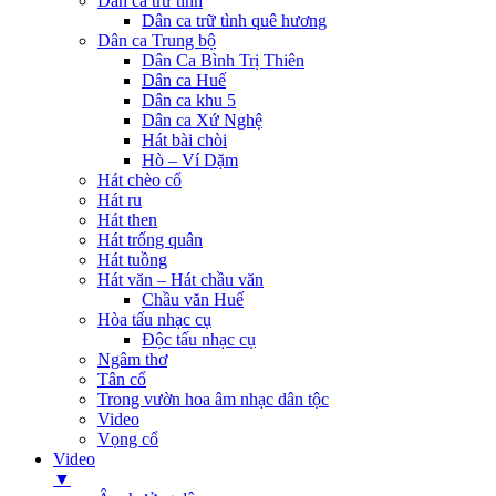
Dân ca trữ tình
Dân ca trữ tình quê hương
Dân ca Trung bộ
Dân Ca Bình Trị Thiên
Dân ca Huế
Dân ca khu 5
Dân ca Xứ Nghệ
Hát bài chòi
Hò – Ví Dặm
Hát chèo cổ
Hát ru
Hát then
Hát trống quân
Hát tuồng
Hát văn – Hát chầu văn
Chầu văn Huế
Hòa tấu nhạc cụ
Độc tấu nhạc cụ
Ngâm thơ
Tân cổ
Trong vườn hoa âm nhạc dân tộc
Video
Vọng cổ
Video
▼