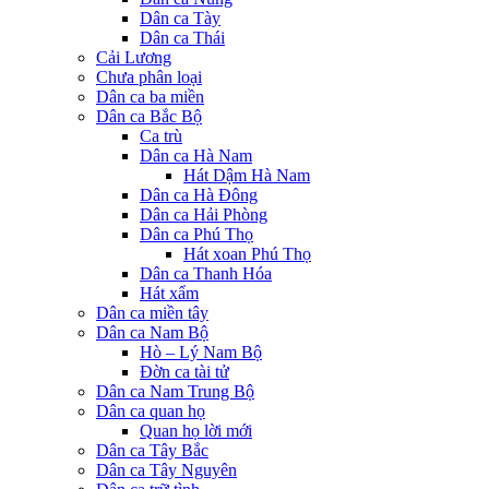
Dân ca Tày
Dân ca Thái
Cải Lương
Chưa phân loại
Dân ca ba miền
Dân ca Bắc Bộ
Ca trù
Dân ca Hà Nam
Hát Dậm Hà Nam
Dân ca Hà Đông
Dân ca Hải Phòng
Dân ca Phú Thọ
Hát xoan Phú Thọ
Dân ca Thanh Hóa
Hát xẩm
Dân ca miền tây
Dân ca Nam Bộ
Hò – Lý Nam Bộ
Đờn ca tài tử
Dân ca Nam Trung Bộ
Dân ca quan họ
Quan họ lời mới
Dân ca Tây Bắc
Dân ca Tây Nguyên