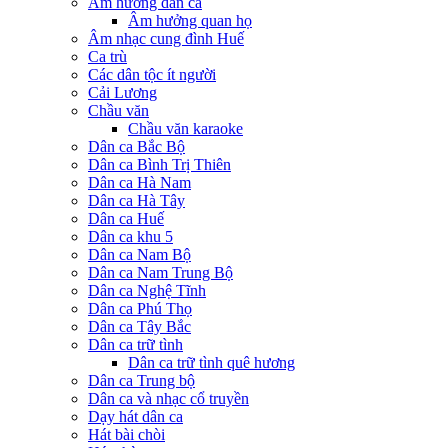
Âm hưởng dân ca
Âm hưởng quan họ
Âm nhạc cung đình Huế
Ca trù
Các dân tộc ít người
Cải Lương
Chầu văn
Chầu văn karaoke
Dân ca Bắc Bộ
Dân ca Bình Trị Thiên
Dân ca Hà Nam
Dân ca Hà Tây
Dân ca Huế
Dân ca khu 5
Dân ca Nam Bộ
Dân ca Nam Trung Bộ
Dân ca Nghệ Tĩnh
Dân ca Phú Thọ
Dân ca Tây Bắc
Dân ca trữ tình
Dân ca trữ tình quê hương
Dân ca Trung bộ
Dân ca và nhạc cổ truyền
Dạy hát dân ca
Hát bài chòi