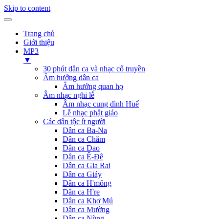
Skip to content
Trang chủ
Giới thiệu
MP3
▼
30 phút dân ca và nhạc cổ truyền
Âm hưởng dân ca
Âm hưởng quan họ
Âm nhạc nghi lễ
Âm nhạc cung đình Huế
Lễ nhạc phật giáo
Các dân tộc ít người
Dân ca Ba-Na
Dân ca Chăm
Dân ca Dao
Dân ca Ê-Đê
Dân ca Gia Rai
Dân ca Giáy
Dân ca H'mông
Dân ca H're
Dân ca Khơ Mú
Dân ca Mường
Dân ca Nùng