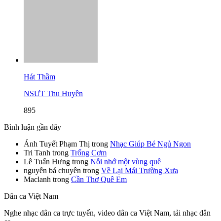
Hát Thầm
NSƯT Thu Huyền
895
Bình luận gần đây
Ánh Tuyết Phạm Thị
trong
Nhạc Giúp Bé Ngủ Ngon
Tri Tanh
trong
Trống Cơm
Lê Tuấn Hưng
trong
Nỗi nhớ một vùng quê
nguyễn bá chuyên
trong
Về Lại Mái Trường Xưa
Maclanh
trong
Cần Thơ Quê Em
Dân ca Việt Nam
Nghe nhạc dân ca trực tuyến, video dân ca Việt Nam, tải nhạc dân