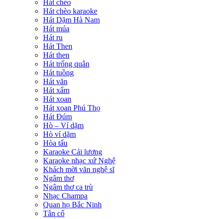
Hát chèo
Hát chèo karaoke
Hát Dặm Hà Nam
Hát múa
Hát ru
Hát Then
Hát then
Hát trống quân
Hát tuồng
Hát văn
Hát xẩm
Hát xoan
Hát xoan Phú Thọ
Hát Đúm
Hò – Ví dặm
Hò ví dặm
Hòa tấu
Karaoke Cải lương
Karaoke nhạc xứ Nghệ
Khách mời văn nghệ sĩ
Ngâm thơ
Ngâm thơ ca trù
Nhạc Champa
Quan họ Bắc Ninh
Tân cổ