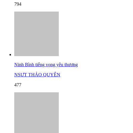
794
Ninh Bình tiếng vọng yêu thương
NSƯT THẢO QUYÊN
477