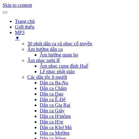
Skip to content
Trang chủ
Giới thiệu
MP3
▼
30 phút dân ca và nhạc cổ truyền
Âm hưởng dân ca
Âm hưởng quan họ
Âm nhạc nghi lễ
Âm nhạc cung đình Huế
Lễ nhạc phật giáo
Các dân tộc ít người
Dân ca Ba-Na
Dân ca Chăm
Dân ca Dao
Dân ca Ê-Đê
Dân ca Gia Rai
Dân ca Giáy
Dân ca H'mông
Dân ca H're
Dân ca Khơ Mú
Dân ca Mường
Dân ca Nùng