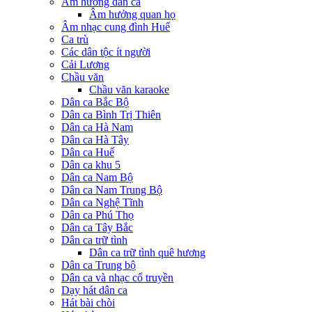
Âm hưởng dân ca
Âm hưởng quan họ
Âm nhạc cung đình Huế
Ca trù
Các dân tộc ít người
Cải Lương
Chầu văn
Chầu văn karaoke
Dân ca Bắc Bộ
Dân ca Bình Trị Thiên
Dân ca Hà Nam
Dân ca Hà Tây
Dân ca Huế
Dân ca khu 5
Dân ca Nam Bộ
Dân ca Nam Trung Bộ
Dân ca Nghệ Tĩnh
Dân ca Phú Thọ
Dân ca Tây Bắc
Dân ca trữ tình
Dân ca trữ tình quê hương
Dân ca Trung bộ
Dân ca và nhạc cổ truyền
Dạy hát dân ca
Hát bài chòi