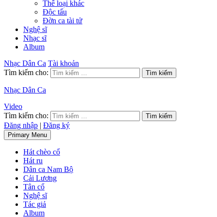
Thể loại khác
Độc tấu
Đờn ca tài tử
Nghệ sĩ
Nhạc sĩ
Album
Nhạc Dân Ca
Tài khoản
Tìm kiếm cho:
Nhạc Dân Ca
Video
Tìm kiếm cho:
Đăng nhập
|
Đăng ký
Primary Menu
Hát chèo cổ
Hát ru
Dân ca Nam Bộ
Cải Lương
Tân cổ
Nghệ sĩ
Tác giả
Album