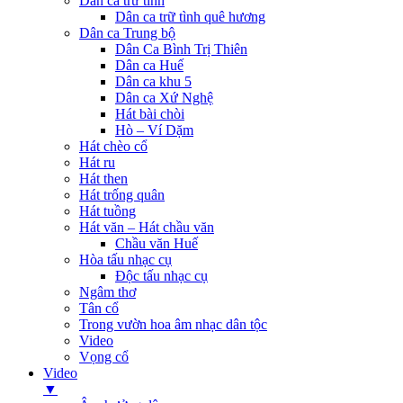
Dân ca trữ tình
Dân ca trữ tình quê hương
Dân ca Trung bộ
Dân Ca Bình Trị Thiên
Dân ca Huế
Dân ca khu 5
Dân ca Xứ Nghệ
Hát bài chòi
Hò – Ví Dặm
Hát chèo cổ
Hát ru
Hát then
Hát trống quân
Hát tuồng
Hát văn – Hát chầu văn
Chầu văn Huế
Hòa tấu nhạc cụ
Độc tấu nhạc cụ
Ngâm thơ
Tân cổ
Trong vườn hoa âm nhạc dân tộc
Video
Vọng cổ
Video
▼