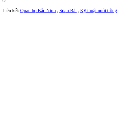
ca
Liên kết:
Quan họ Bắc Ninh
,
Soạn Bài
,
Kỹ thuật nuôi trồng