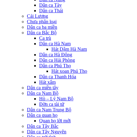
Dân ca Tày
Dân ca Thái
Cải Lương
Chưa phân loại
Dân ca ba miền
Dân ca Bắc Bộ
Ca trù
Dân ca Hà Nam
Hát Dậm Hà Nam
Dân ca Hà Đông
Dân ca Hải Phòng
Dân ca Phú Thọ
Hát xoan Phú Thọ
Dân ca Thanh Hóa
Hát xẩm
Dân ca miền tây
Dân ca Nam Bộ
Hò – Lý Nam Bộ
Đờn ca tài tử
Dân ca Nam Trung Bộ
Dân ca quan họ
Quan họ lời mới
Dân ca Tây Bắc
Dân ca Tây Nguyên