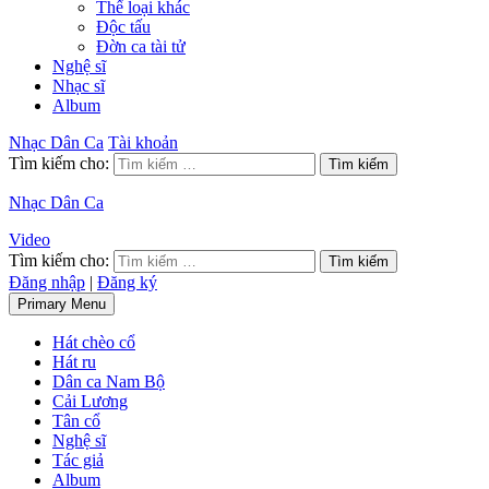
Thể loại khác
Độc tấu
Đờn ca tài tử
Nghệ sĩ
Nhạc sĩ
Album
Nhạc Dân Ca
Tài khoản
Tìm kiếm cho:
Nhạc Dân Ca
Video
Tìm kiếm cho:
Đăng nhập
|
Đăng ký
Primary Menu
Hát chèo cổ
Hát ru
Dân ca Nam Bộ
Cải Lương
Tân cổ
Nghệ sĩ
Tác giả
Album