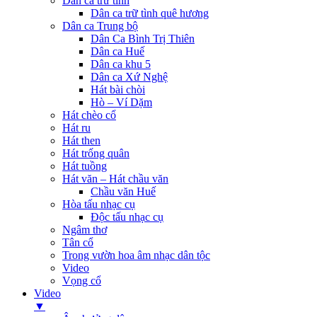
Dân ca trữ tình
Dân ca trữ tình quê hương
Dân ca Trung bộ
Dân Ca Bình Trị Thiên
Dân ca Huế
Dân ca khu 5
Dân ca Xứ Nghệ
Hát bài chòi
Hò – Ví Dặm
Hát chèo cổ
Hát ru
Hát then
Hát trống quân
Hát tuồng
Hát văn – Hát chầu văn
Chầu văn Huế
Hòa tấu nhạc cụ
Độc tấu nhạc cụ
Ngâm thơ
Tân cổ
Trong vườn hoa âm nhạc dân tộc
Video
Vọng cổ
Video
▼