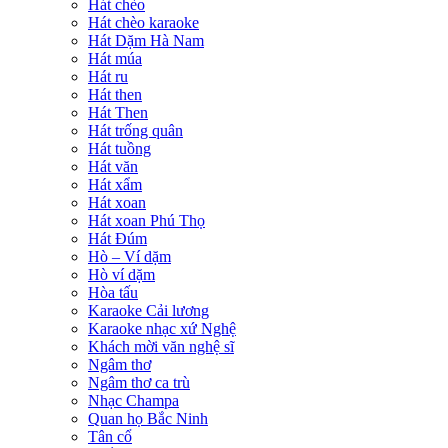
Hát chèo
Hát chèo karaoke
Hát Dặm Hà Nam
Hát múa
Hát ru
Hát then
Hát Then
Hát trống quân
Hát tuồng
Hát văn
Hát xẩm
Hát xoan
Hát xoan Phú Thọ
Hát Đúm
Hò – Ví dặm
Hò ví dặm
Hòa tấu
Karaoke Cải lương
Karaoke nhạc xứ Nghệ
Khách mời văn nghệ sĩ
Ngâm thơ
Ngâm thơ ca trù
Nhạc Champa
Quan họ Bắc Ninh
Tân cổ