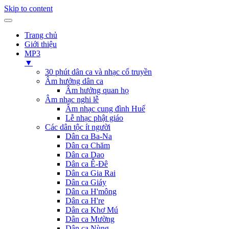
Skip to content
Trang chủ
Giới thiệu
MP3
▼
30 phút dân ca và nhạc cổ truyền
Âm hưởng dân ca
Âm hưởng quan họ
Âm nhạc nghi lễ
Âm nhạc cung đình Huế
Lễ nhạc phật giáo
Các dân tộc ít người
Dân ca Ba-Na
Dân ca Chăm
Dân ca Dao
Dân ca Ê-Đê
Dân ca Gia Rai
Dân ca Giáy
Dân ca H'mông
Dân ca H're
Dân ca Khơ Mú
Dân ca Mường
Dân ca Nùng