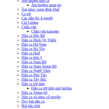
Âm hưởng dân ca
Âm hưởng quan họ
Âm nhạc cung đình Huế
Ca trù
Các dân tộc ít người
Cải Lương
Chầu văn
Chầu văn karaoke
Dân ca Bắc Bộ
Dân ca Bình Trị Thiên
Dân ca Hà Nam
Dân ca Hà Tây
Dân ca Huế
Dân ca khu 5
Dân ca Nam Bộ
Dân ca Nam Trung Bộ
Dân ca Nghệ Tĩnh
Dân ca Phú Thọ
Dân ca Tây Bắc
Dân ca trữ tình
Dân ca trữ tình quê hương
Dân ca Trung bộ
Dân ca và nhạc cổ truyền
Dạy hát dân ca
Hát bài chòi