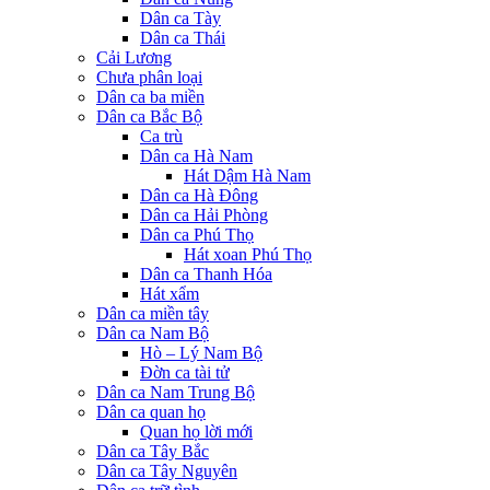
Dân ca Tày
Dân ca Thái
Cải Lương
Chưa phân loại
Dân ca ba miền
Dân ca Bắc Bộ
Ca trù
Dân ca Hà Nam
Hát Dậm Hà Nam
Dân ca Hà Đông
Dân ca Hải Phòng
Dân ca Phú Thọ
Hát xoan Phú Thọ
Dân ca Thanh Hóa
Hát xẩm
Dân ca miền tây
Dân ca Nam Bộ
Hò – Lý Nam Bộ
Đờn ca tài tử
Dân ca Nam Trung Bộ
Dân ca quan họ
Quan họ lời mới
Dân ca Tây Bắc
Dân ca Tây Nguyên