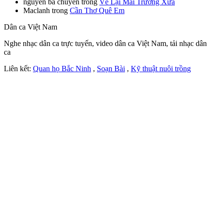
nguyễn bá chuyên
trong
Về Lại Mái Trường Xưa
Maclanh
trong
Cần Thơ Quê Em
Dân ca Việt Nam
Nghe nhạc dân ca trực tuyến, video dân ca Việt Nam, tải nhạc dân
ca
Liên kết:
Quan họ Bắc Ninh
,
Soạn Bài
,
Kỹ thuật nuôi trồng