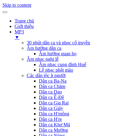
Skip to content
Trang chủ
Giới thiệu
MP3
▼
30 phút dân ca và nhạc cổ truyền
Âm hưởng dân ca
Âm hưởng quan họ
Âm nhạc nghi lễ
Âm nhạc cung đình Huế
Lễ nhạc phật giáo
Các dân tộc ít người
Dân ca Ba-Na
Dân ca Chăm
Dân ca Dao
Dân ca Ê-Đê
Dân ca Gia Rai
Dân ca Giáy
Dân ca H'mông
Dân ca H're
Dân ca Khơ Mú
Dân ca Mường
Dân ca Nùng