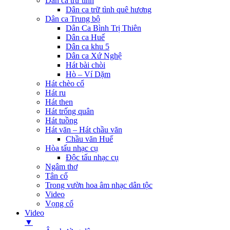
Dân ca trữ tình
Dân ca trữ tình quê hương
Dân ca Trung bộ
Dân Ca Bình Trị Thiên
Dân ca Huế
Dân ca khu 5
Dân ca Xứ Nghệ
Hát bài chòi
Hò – Ví Dặm
Hát chèo cổ
Hát ru
Hát then
Hát trống quân
Hát tuồng
Hát văn – Hát chầu văn
Chầu văn Huế
Hòa tấu nhạc cụ
Độc tấu nhạc cụ
Ngâm thơ
Tân cổ
Trong vườn hoa âm nhạc dân tộc
Video
Vọng cổ
Video
▼