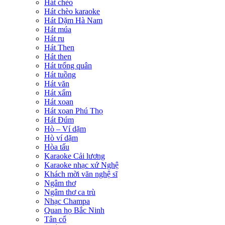
Hát chèo
Hát chèo karaoke
Hát Dặm Hà Nam
Hát múa
Hát ru
Hát Then
Hát then
Hát trống quân
Hát tuồng
Hát văn
Hát xẩm
Hát xoan
Hát xoan Phú Thọ
Hát Đúm
Hò – Ví dặm
Hò ví dặm
Hòa tấu
Karaoke Cải lương
Karaoke nhạc xứ Nghệ
Khách mời văn nghệ sĩ
Ngâm thơ
Ngâm thơ ca trù
Nhạc Champa
Quan họ Bắc Ninh
Tân cổ