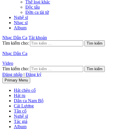
Thể loại khác
Độc tấu
Đờn ca tài tử
Nghệ sĩ
Nhạc sĩ
Album
Nhạc Dân Ca
Tài khoản
Tìm kiếm cho:
Nhạc Dân Ca
Video
Tìm kiếm cho:
Đăng nhập
|
Đăng ký
Primary Menu
Hát chèo cổ
Hát ru
Dân ca Nam Bộ
Cải Lương
Tân cổ
Nghệ sĩ
Tác giả
Album