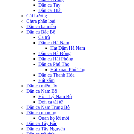
Dân ca Tày
Dân ca Thái
Cải Lương
Chưa phân loại
Dân ca ba miền
Dân ca Bắc Bộ
Ca trù
Dân ca Hà Nam
Hát Dậm Hà Nam
Dân ca Hà Đông
Dân ca Hải Phòng
Dân ca Phú Thọ
Hát xoan Phú Thọ
Dân ca Thanh Hóa
Hát xẩm
Dân ca miền tây
Dân ca Nam Bộ
Hò – Lý Nam Bộ
Đờn ca tài tử
Dân ca Nam Trung Bộ
Dân ca quan họ
Quan họ lời mới
Dân ca Tây Bắc
Dân ca Tây Nguyên