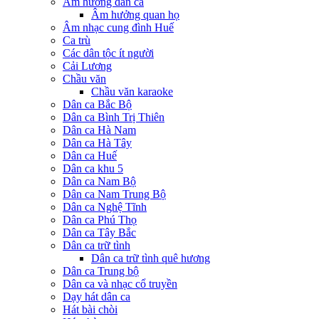
Âm hưởng dân ca
Âm hưởng quan họ
Âm nhạc cung đình Huế
Ca trù
Các dân tộc ít người
Cải Lương
Chầu văn
Chầu văn karaoke
Dân ca Bắc Bộ
Dân ca Bình Trị Thiên
Dân ca Hà Nam
Dân ca Hà Tây
Dân ca Huế
Dân ca khu 5
Dân ca Nam Bộ
Dân ca Nam Trung Bộ
Dân ca Nghệ Tĩnh
Dân ca Phú Thọ
Dân ca Tây Bắc
Dân ca trữ tình
Dân ca trữ tình quê hương
Dân ca Trung bộ
Dân ca và nhạc cổ truyền
Dạy hát dân ca
Hát bài chòi