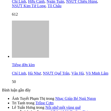
Chí Linh
,
Hữu Cảnh
,
Ngân Tuấn
,
NSƯT Chiêu Hùng
,
NSƯT Kim Tử Long
,
Tô Châu
612
Tiếng đờn kìm
Chí Linh
,
Hà Như
,
NSƯT Quế Trân
,
Vân Hà
,
Võ Minh Lâm
50
Bình luận gần đây
Ánh Tuyết Phạm Thị
trong
Nhạc Giúp Bé Ngủ Ngon
Tri Tanh
trong
Trống Cơm
Lê Tuấn Hưng
trong
Nỗi nhớ một vùng quê