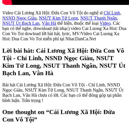
Video Cải Lương Xã Hội: Đứa Con Vô Tội do nghệ sĩ
Chí Linh
,
NSND Ngọc Giàu
,
NSƯT Kim Tử Long
,
NSUT Thanh Ngân
,
NSƯT Út Bạch Lan
,
Vân Hà
thể hiện, thuộc thể loại
Video
. Các
bạn có thể nghe, download (tải nhạc) video Cai Luong Xa Hoi: Dua
Con Vo Toi dowload lời bài hát, lyric, MV/Video Cai Luong Xa
Hoi: Dua Con Vo Toi miễn phí tại NhacDanCa.Net
Lời bài hát: Cải Lương Xã Hội: Đứa Con Vô
Tội - Chí Linh, NSND Ngọc Giàu, NSƯT
Kim Tử Long, NSUT Thanh Ngân, NSƯT Út
Bạch Lan, Vân Hà
Bài hát Cải Lương Xã Hội: Đứa Con Vô Tội - Chí Linh, NSND
Ngọc Giàu, NSƯT Kim Tử Long, NSUT Thanh Ngân, NSƯT Út
Bạch Lan, Vân Hà chưa có lời. Các bạn có thể đóng góp tại phần
bình luận. Trân trọng !
One thought on “
Cải Lương Xã Hội: Đứa
Con Vô Tội
”