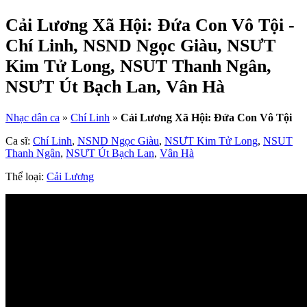
Cải Lương Xã Hội: Đứa Con Vô Tội -
Chí Linh, NSND Ngọc Giàu, NSƯT
Kim Tử Long, NSUT Thanh Ngân,
NSƯT Út Bạch Lan, Vân Hà
Nhạc dân ca
»
Chí Linh
»
Cải Lương Xã Hội: Đứa Con Vô Tội
Ca sĩ:
Chí Linh
,
NSND Ngọc Giàu
,
NSƯT Kim Tử Long
,
NSUT
Thanh Ngân
,
NSƯT Út Bạch Lan
,
Vân Hà
Thể loại:
Cải Lương