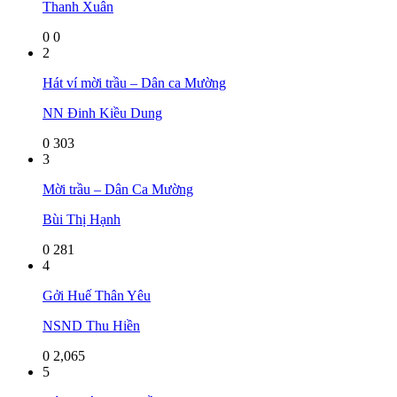
Thanh Xuân
0
0
2
Hát ví mời trầu – Dân ca Mường
NN Đinh Kiều Dung
0
303
3
Mời trầu – Dân Ca Mường
Bùi Thị Hạnh
0
281
4
Gởi Huế Thân Yêu
NSND Thu Hiền
0
2,065
5