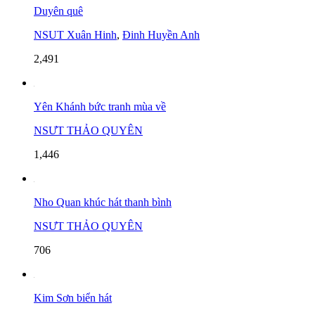
Duyên quê
NSUT Xuân Hinh
,
Đinh Huyền Anh
2,491
Yên Khánh bức tranh mùa về
NSƯT THẢO QUYÊN
1,446
Nho Quan khúc hát thanh bình
NSƯT THẢO QUYÊN
706
Kim Sơn biển hát