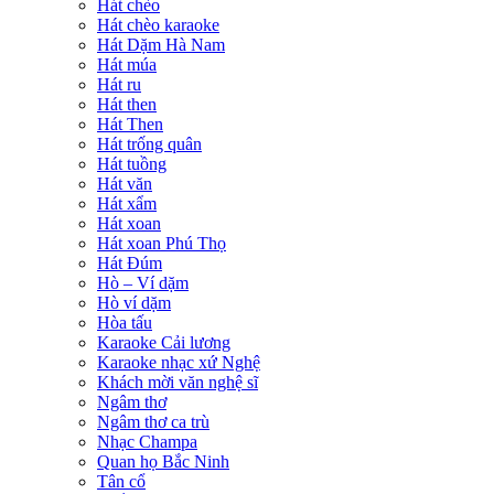
Hát chèo
Hát chèo karaoke
Hát Dặm Hà Nam
Hát múa
Hát ru
Hát then
Hát Then
Hát trống quân
Hát tuồng
Hát văn
Hát xẩm
Hát xoan
Hát xoan Phú Thọ
Hát Đúm
Hò – Ví dặm
Hò ví dặm
Hòa tấu
Karaoke Cải lương
Karaoke nhạc xứ Nghệ
Khách mời văn nghệ sĩ
Ngâm thơ
Ngâm thơ ca trù
Nhạc Champa
Quan họ Bắc Ninh
Tân cổ