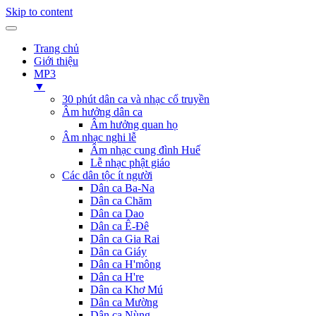
Skip to content
Trang chủ
Giới thiệu
MP3
▼
30 phút dân ca và nhạc cổ truyền
Âm hưởng dân ca
Âm hưởng quan họ
Âm nhạc nghi lễ
Âm nhạc cung đình Huế
Lễ nhạc phật giáo
Các dân tộc ít người
Dân ca Ba-Na
Dân ca Chăm
Dân ca Dao
Dân ca Ê-Đê
Dân ca Gia Rai
Dân ca Giáy
Dân ca H'mông
Dân ca H're
Dân ca Khơ Mú
Dân ca Mường
Dân ca Nùng