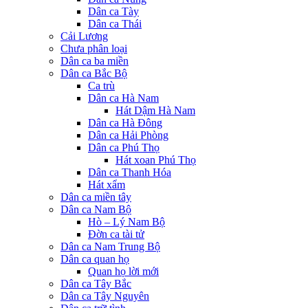
Dân ca Tày
Dân ca Thái
Cải Lương
Chưa phân loại
Dân ca ba miền
Dân ca Bắc Bộ
Ca trù
Dân ca Hà Nam
Hát Dậm Hà Nam
Dân ca Hà Đông
Dân ca Hải Phòng
Dân ca Phú Thọ
Hát xoan Phú Thọ
Dân ca Thanh Hóa
Hát xẩm
Dân ca miền tây
Dân ca Nam Bộ
Hò – Lý Nam Bộ
Đờn ca tài tử
Dân ca Nam Trung Bộ
Dân ca quan họ
Quan họ lời mới
Dân ca Tây Bắc
Dân ca Tây Nguyên