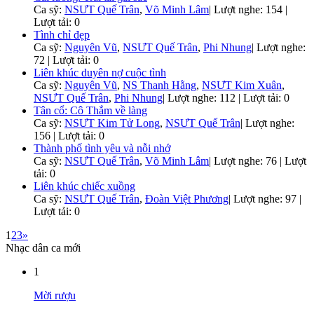
Ca sỹ:
NSƯT Quế Trân
,
Võ Minh Lâm
|
Lượt nghe: 154 |
Lượt tải: 0
Tình chỉ đẹp
Ca sỹ:
Nguyên Vũ
,
NSƯT Quế Trân
,
Phi Nhung
|
Lượt nghe:
72 | Lượt tải: 0
Liên khúc duyên nợ cuộc tình
Ca sỹ:
Nguyên Vũ
,
NS Thanh Hằng
,
NSƯT Kim Xuân
,
NSƯT Quế Trân
,
Phi Nhung
|
Lượt nghe: 112 | Lượt tải: 0
Tân cổ: Cô Thắm về làng
Ca sỹ:
NSƯT Kim Tử Long
,
NSƯT Quế Trân
|
Lượt nghe:
156 | Lượt tải: 0
Thành phố tình yêu và nỗi nhớ
Ca sỹ:
NSƯT Quế Trân
,
Võ Minh Lâm
|
Lượt nghe: 76 | Lượt
tải: 0
Liên khúc chiếc xuồng
Ca sỹ:
NSƯT Quế Trân
,
Đoàn Việt Phương
|
Lượt nghe: 97 |
Lượt tải: 0
1
2
3
»
Nhạc dân ca mới
1
Mời rượu