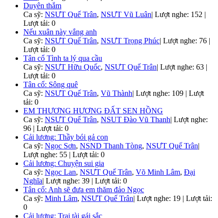
Duyên thắm
Ca sỹ:
NSƯT Quế Trân
,
NSƯT Vũ Luân
|
Lượt nghe: 152 |
Lượt tải: 0
Nếu xuân này vắng anh
Ca sỹ:
NSƯT Quế Trân
,
NSƯT Trọng Phúc
|
Lượt nghe: 76 |
Lượt tải: 0
Tân cổ Tình ta lý qua cầu
Ca sỹ:
NSƯT Hữu Quốc
,
NSƯT Quế Trân
|
Lượt nghe: 63 |
Lượt tải: 0
Tân cổ: Sông quê
Ca sỹ:
NSƯT Quế Trân
,
Vũ Thành
|
Lượt nghe: 109 | Lượt
tải: 0
EM THƯƠNG HƯƠNG ĐẤT SEN HỒNG
Ca sỹ:
NSƯT Quế Trân
,
NSUT Đào Vũ Thanh
|
Lượt nghe:
96 | Lượt tải: 0
Cải lương: Thầy bói gả con
Ca sỹ:
Ngọc Sơn
,
NSND Thanh Tòng
,
NSƯT Quế Trân
|
Lượt nghe: 55 | Lượt tải: 0
Cải lương: Chuyện sui gia
Ca sỹ:
Ngọc Lan
,
NSƯT Quế Trân
,
Võ Minh Lâm
,
Đại
Nghĩa
|
Lượt nghe: 39 | Lượt tải: 0
Tân cổ: Anh sẽ đưa em thăm đảo Ngọc
Ca sỹ:
Minh Lâm
,
NSƯT Quế Trân
|
Lượt nghe: 19 | Lượt tải:
0
Cải lương: Trai tài gái sắc