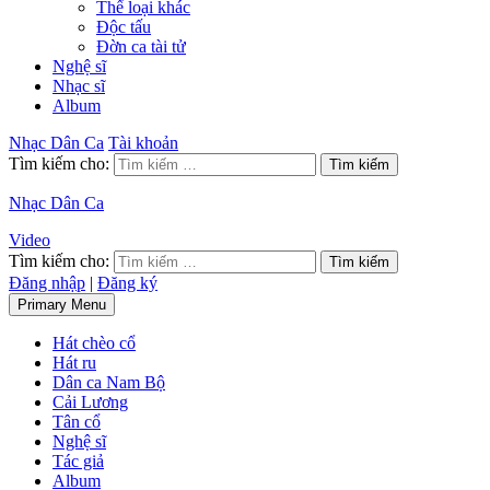
Thể loại khác
Độc tấu
Đờn ca tài tử
Nghệ sĩ
Nhạc sĩ
Album
Nhạc Dân Ca
Tài khoản
Tìm kiếm cho:
Nhạc Dân Ca
Video
Tìm kiếm cho:
Đăng nhập
|
Đăng ký
Primary Menu
Hát chèo cổ
Hát ru
Dân ca Nam Bộ
Cải Lương
Tân cổ
Nghệ sĩ
Tác giả
Album