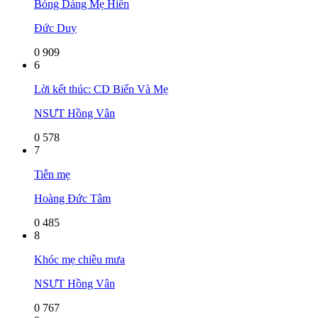
Bóng Dáng Mẹ Hiền
Đức Duy
0
909
6
Lời kết thúc: CD Biển Và Mẹ
NSƯT Hồng Vân
0
578
7
Tiễn mẹ
Hoàng Đức Tâm
0
485
8
Khóc mẹ chiều mưa
NSƯT Hồng Vân
0
767