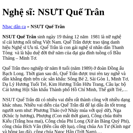
Nghệ sĩ:
NSƯT Quế Trân
Nhạc dân ca
»
NSƯT Quế Trân
NSUT Quế Trân
sinh ngày 19 tháng 12 năm 1981 là nữ nghệ
sĩ cải lương nổi tiếng Việt Nam. Quế Trân được trao tặng danh
hiệu Nghệ sĩ Ưu tú. Quế Trân là con gái nghệ sĩ nhân dân Thanh
Tòng và là hậu duệ đời thứ năm của đại gia đình tuồng cổ Bầu
Tháng – Minh Tơ.
Quế Trân theo nghiệp từ năm 8 tuổi (năm 1989) ở đoàn Đồng ấu
Bạch Long. Thời gian sau đó, Quế Trân được trui rèn tay nghề và
dần khẳng định trên các sân khấu: Sông Bé 2, Sài Gòn 1, Minh Tơ,
Dạ Lý Hương Tuổi Trẻ, Kim Hương Trần Hữu Trang, Câu lạc bộ
Cải lương Hội Sân khấu Thành phố Hồ Chí Minh, Thế giới Trẻ,…
NSUT Quế Trân đã có nhiều vai diễn rất thành công với nhiều dạng
khác nhau. Nhiều vai diễn của Quế Trân đã để lại dấu ấn tốt trong
người xem như: Phương Thảo (vở Nhảy múa với quỷ dữ), Nga
(Khúc ly hương), Phượng (Con mắt thời gian), Công chúa thiên
Kiểu (Trắng hoa mai), Công chúa Phi Long (Xử án Bàng Quý Phi),
công chúa Bích Vân (Bên cầu dệt lụa), công chúa An Tư (Kình ngư
và bông lau đá), công chúa Ngọc Hân (Trời Nam),…