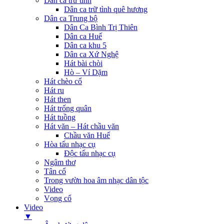
Dân ca trữ tình
Dân ca trữ tình quê hương
Dân ca Trung bộ
Dân Ca Bình Trị Thiên
Dân ca Huế
Dân ca khu 5
Dân ca Xứ Nghệ
Hát bài chòi
Hò – Ví Dặm
Hát chèo cổ
Hát ru
Hát then
Hát trống quân
Hát tuồng
Hát văn – Hát chầu văn
Chầu văn Huế
Hòa tấu nhạc cụ
Độc tấu nhạc cụ
Ngâm thơ
Tân cổ
Trong vườn hoa âm nhạc dân tộc
Video
Vọng cổ
Video
▼