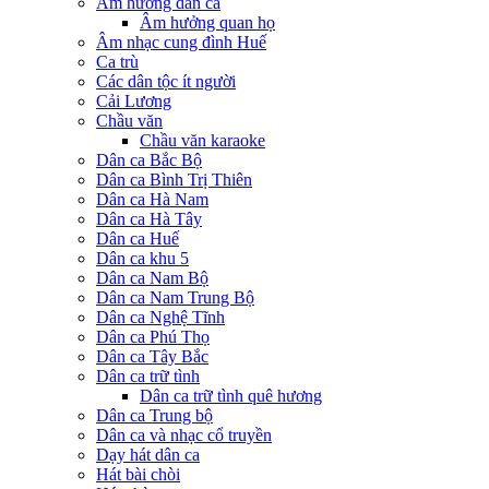
Âm hưởng dân ca
Âm hưởng quan họ
Âm nhạc cung đình Huế
Ca trù
Các dân tộc ít người
Cải Lương
Chầu văn
Chầu văn karaoke
Dân ca Bắc Bộ
Dân ca Bình Trị Thiên
Dân ca Hà Nam
Dân ca Hà Tây
Dân ca Huế
Dân ca khu 5
Dân ca Nam Bộ
Dân ca Nam Trung Bộ
Dân ca Nghệ Tĩnh
Dân ca Phú Thọ
Dân ca Tây Bắc
Dân ca trữ tình
Dân ca trữ tình quê hương
Dân ca Trung bộ
Dân ca và nhạc cổ truyền
Dạy hát dân ca
Hát bài chòi