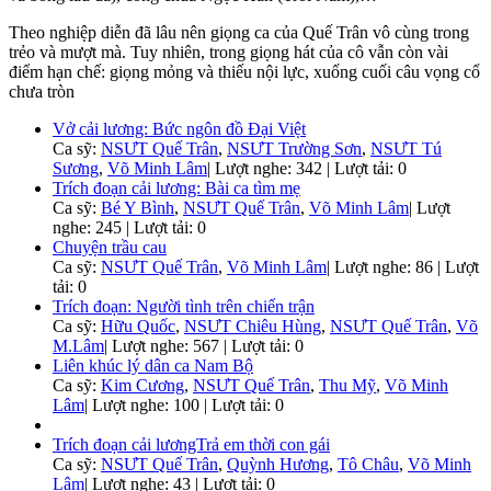
Theo nghiệp diễn đã lâu nên giọng ca của Quế Trân vô cùng trong
trẻo và mượt mà. Tuy nhiên, trong giọng hát của cô vẫn còn vài
điểm hạn chế: giọng mỏng và thiếu nội lực, xuống cuối câu vọng cổ
chưa tròn
Vở cải lương: Bức ngôn đồ Đại Việt
Ca sỹ:
NSƯT Quế Trân
,
NSƯT Trường Sơn
,
NSƯT Tú
Sương
,
Võ Minh Lâm
|
Lượt nghe: 342 | Lượt tải: 0
Trích đoạn cải lương: Bài ca tìm mẹ
Ca sỹ:
Bé Y Bình
,
NSƯT Quế Trân
,
Võ Minh Lâm
|
Lượt
nghe: 245 | Lượt tải: 0
Chuyện trầu cau
Ca sỹ:
NSƯT Quế Trân
,
Võ Minh Lâm
|
Lượt nghe: 86 | Lượt
tải: 0
Trích đoạn: Người tình trên chiến trận
Ca sỹ:
Hữu Quốc
,
NSƯT Chiêu Hùng
,
NSƯT Quế Trân
,
Võ
M.Lâm
|
Lượt nghe: 567 | Lượt tải: 0
Liên khúc lý dân ca Nam Bộ
Ca sỹ:
Kim Cương
,
NSƯT Quế Trân
,
Thu Mỹ
,
Võ Minh
Lâm
|
Lượt nghe: 100 | Lượt tải: 0
Trích đoạn cải lươngTrả em thời con gái
Ca sỹ:
NSƯT Quế Trân
,
Quỳnh Hương
,
Tô Châu
,
Võ Minh
Lâm
|
Lượt nghe: 43 | Lượt tải: 0