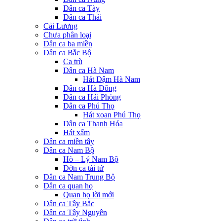
Dân ca Tày
Dân ca Thái
Cải Lương
Chưa phân loại
Dân ca ba miền
Dân ca Bắc Bộ
Ca trù
Dân ca Hà Nam
Hát Dậm Hà Nam
Dân ca Hà Đông
Dân ca Hải Phòng
Dân ca Phú Thọ
Hát xoan Phú Thọ
Dân ca Thanh Hóa
Hát xẩm
Dân ca miền tây
Dân ca Nam Bộ
Hò – Lý Nam Bộ
Đờn ca tài tử
Dân ca Nam Trung Bộ
Dân ca quan họ
Quan họ lời mới
Dân ca Tây Bắc
Dân ca Tây Nguyên