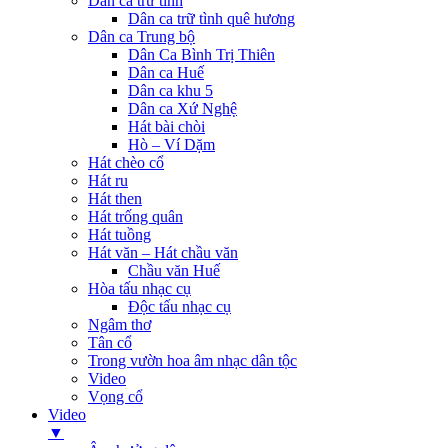
Dân ca trữ tình
Dân ca trữ tình quê hương
Dân ca Trung bộ
Dân Ca Bình Trị Thiên
Dân ca Huế
Dân ca khu 5
Dân ca Xứ Nghệ
Hát bài chòi
Hò – Ví Dặm
Hát chèo cổ
Hát ru
Hát then
Hát trống quân
Hát tuồng
Hát văn – Hát chầu văn
Chầu văn Huế
Hòa tấu nhạc cụ
Độc tấu nhạc cụ
Ngâm thơ
Tân cổ
Trong vườn hoa âm nhạc dân tộc
Video
Vọng cổ
Video
▼