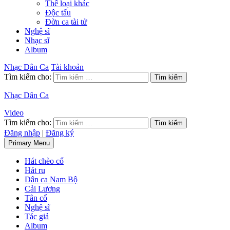
Thể loại khác
Độc tấu
Đờn ca tài tử
Nghệ sĩ
Nhạc sĩ
Album
Nhạc Dân Ca
Tài khoản
Tìm kiếm cho:
Nhạc Dân Ca
Video
Tìm kiếm cho:
Đăng nhập
|
Đăng ký
Primary Menu
Hát chèo cổ
Hát ru
Dân ca Nam Bộ
Cải Lương
Tân cổ
Nghệ sĩ
Tác giả
Album