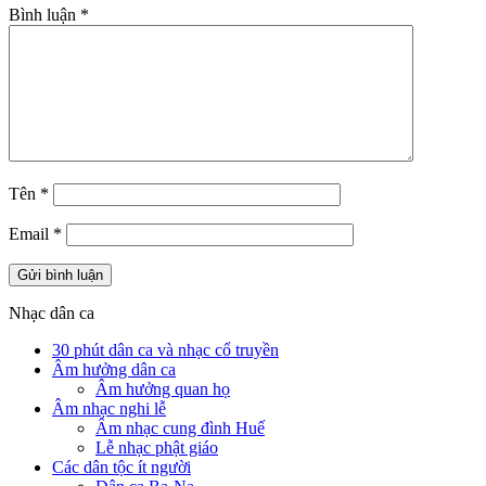
Bình luận
*
Tên
*
Email
*
Nhạc dân ca
30 phút dân ca và nhạc cổ truyền
Âm hưởng dân ca
Âm hưởng quan họ
Âm nhạc nghi lễ
Âm nhạc cung đình Huế
Lễ nhạc phật giáo
Các dân tộc ít người