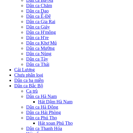
Dân ca Ba-Na
Dân ca Chăm
Dân ca Dao
Dân ca Ê-Đê
Dân ca Gia Rai
Dân ca Giáy
Dân ca H'mông
Dân ca H're
Dân ca Khơ Mú
Dân ca Mường
Dân ca Nùng
Dân ca Tày
Dân ca Thái
Cải Lương
Chưa phân loại
Dân ca ba miền
Dân ca Bắc Bộ
Ca trù
Dân ca Hà Nam
Hát Dậm Hà Nam
Dân ca Hà Đông
Dân ca Hải Phòng
Dân ca Phú Thọ
Hát xoan Phú Thọ
Dân ca Thanh Hóa