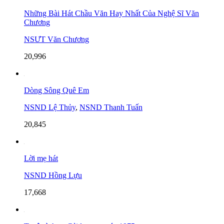
Những Bài Hát Chầu Văn Hay Nhất Của Nghệ Sĩ Văn
Chương
NSƯT Văn Chương
20,996
Dòng Sông Quê Em
NSND Lệ Thủy
,
NSND Thanh Tuấn
20,845
Lời mẹ hát
NSND Hồng Lựu
17,668