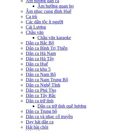
Âm hưởng dân ca
Âm hưởng quan họ
Âm nhạc cung đình Huế
Ca trù
Các dân tộc ít người
Cải Lương
Chầu văn
Chầu văn karaoke
Dân ca Bắc Bộ
Dân ca Bình Trị Thiên
Dân ca Hà Nam
Dân ca Hà Tây
Dân ca Huế
Dân ca khu 5
Dân ca Nam Bộ
Dân ca Nam Trung Bộ
Dân ca Nghệ Tĩnh
Dân ca Phú Thọ
Dân ca Tây Bắc
Dân ca trữ tình
Dân ca trữ tình quê hương
Dân ca Trung bộ
Dân ca và nhạc cổ truyền
Dạy hát dân ca
Hát bài chòi