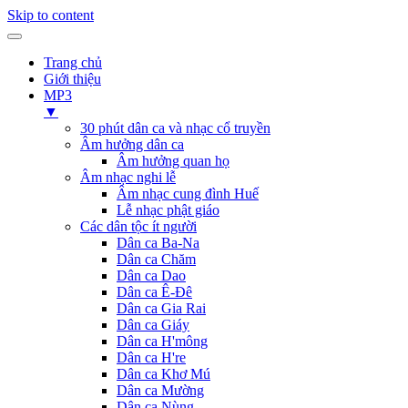
Skip to content
Trang chủ
Giới thiệu
MP3
▼
30 phút dân ca và nhạc cổ truyền
Âm hưởng dân ca
Âm hưởng quan họ
Âm nhạc nghi lễ
Âm nhạc cung đình Huế
Lễ nhạc phật giáo
Các dân tộc ít người
Dân ca Ba-Na
Dân ca Chăm
Dân ca Dao
Dân ca Ê-Đê
Dân ca Gia Rai
Dân ca Giáy
Dân ca H'mông
Dân ca H're
Dân ca Khơ Mú
Dân ca Mường
Dân ca Nùng