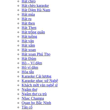
Hát chèo
Hát chèo karaoke
Hát Dặm Hà Nam
Hát múa
Hát ru
Hát then
Hát Then
Hát trống quân
Hát tuồng
Hát văn
Hát xẩm
Hát xoan
Hát xoan Phú Thọ
Hát Đúm
Hò – Ví dặm
Hò ví dặm
Hòa tấu
Karaoke Cải lương
Karaoke nhạc xứ Nghệ
Khách mời văn nghệ sĩ
Ngâm thơ
Ngâm thơ ca trù
Nhạc Champa
Quan họ Bắc Ninh
Tân cổ