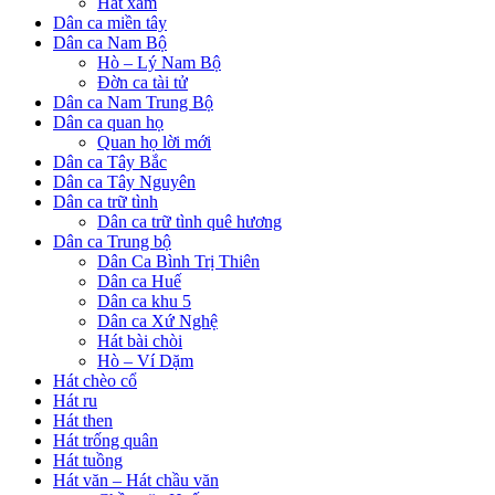
Hát xẩm
Dân ca miền tây
Dân ca Nam Bộ
Hò – Lý Nam Bộ
Đờn ca tài tử
Dân ca Nam Trung Bộ
Dân ca quan họ
Quan họ lời mới
Dân ca Tây Bắc
Dân ca Tây Nguyên
Dân ca trữ tình
Dân ca trữ tình quê hương
Dân ca Trung bộ
Dân Ca Bình Trị Thiên
Dân ca Huế
Dân ca khu 5
Dân ca Xứ Nghệ
Hát bài chòi
Hò – Ví Dặm
Hát chèo cổ
Hát ru
Hát then
Hát trống quân
Hát tuồng
Hát văn – Hát chầu văn