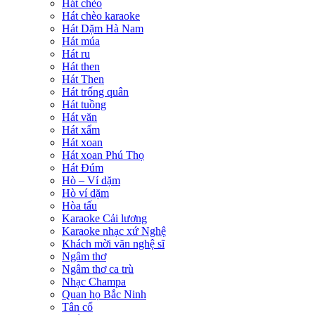
Hát chèo
Hát chèo karaoke
Hát Dặm Hà Nam
Hát múa
Hát ru
Hát then
Hát Then
Hát trống quân
Hát tuồng
Hát văn
Hát xẩm
Hát xoan
Hát xoan Phú Thọ
Hát Đúm
Hò – Ví dặm
Hò ví dặm
Hòa tấu
Karaoke Cải lương
Karaoke nhạc xứ Nghệ
Khách mời văn nghệ sĩ
Ngâm thơ
Ngâm thơ ca trù
Nhạc Champa
Quan họ Bắc Ninh
Tân cổ