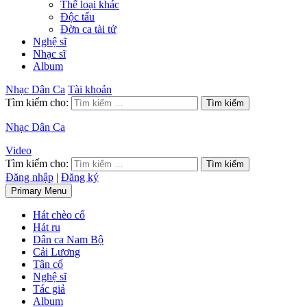
Thể loại khác
Độc tấu
Đờn ca tài tử
Nghệ sĩ
Nhạc sĩ
Album
Nhạc Dân Ca
Tài khoản
Tìm kiếm cho:
Nhạc Dân Ca
Video
Tìm kiếm cho:
Đăng nhập
|
Đăng ký
Primary Menu
Hát chèo cổ
Hát ru
Dân ca Nam Bộ
Cải Lương
Tân cổ
Nghệ sĩ
Tác giả
Album