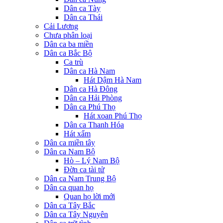
Dân ca Tày
Dân ca Thái
Cải Lương
Chưa phân loại
Dân ca ba miền
Dân ca Bắc Bộ
Ca trù
Dân ca Hà Nam
Hát Dậm Hà Nam
Dân ca Hà Đông
Dân ca Hải Phòng
Dân ca Phú Thọ
Hát xoan Phú Thọ
Dân ca Thanh Hóa
Hát xẩm
Dân ca miền tây
Dân ca Nam Bộ
Hò – Lý Nam Bộ
Đờn ca tài tử
Dân ca Nam Trung Bộ
Dân ca quan họ
Quan họ lời mới
Dân ca Tây Bắc
Dân ca Tây Nguyên