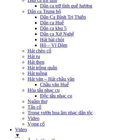
Dân ca trữ tình
Dân ca trữ tình quê hương
Dân ca Trung bộ
Dân Ca Bình Trị Thiên
Dân ca Huế
Dân ca khu 5
Dân ca Xứ Nghệ
Hát bài chòi
Hò – Ví Dặm
Hát chèo cổ
Hát ru
Hát then
Hát trống quân
Hát tuồng
Hát văn – Hát chầu văn
Chầu văn Huế
Hòa tấu nhạc cụ
Độc tấu nhạc cụ
Ngâm thơ
Tân cổ
Trong vườn hoa âm nhạc dân tộc
Video
Vọng cổ
Video
▼