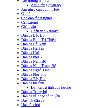
Âm hưởng dân ca
Âm hưởng quan họ
Âm nhạc cung đình Huế
Ca trù
Các dân tộc ít người
Cải Lương
Chầu văn
Chầu văn karaoke
Dân ca Bắc Bộ
Dân ca Bình Trị Thiên
Dân ca Hà Nam
Dân ca Hà Tây
Dân ca Huế
Dân ca khu 5
Dân ca Nam Bộ
Dân ca Nam Trung Bộ
Dân ca Nghệ Tĩnh
Dân ca Phú Thọ
Dân ca Tây Bắc
Dân ca trữ tình
Dân ca trữ tình quê hương
Dân ca Trung bộ
Dân ca và nhạc cổ truyền
Dạy hát dân ca
Hát bài chòi