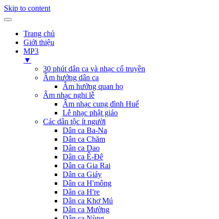
Skip to content
Trang chủ
Giới thiệu
MP3
▼
30 phút dân ca và nhạc cổ truyền
Âm hưởng dân ca
Âm hưởng quan họ
Âm nhạc nghi lễ
Âm nhạc cung đình Huế
Lễ nhạc phật giáo
Các dân tộc ít người
Dân ca Ba-Na
Dân ca Chăm
Dân ca Dao
Dân ca Ê-Đê
Dân ca Gia Rai
Dân ca Giáy
Dân ca H'mông
Dân ca H're
Dân ca Khơ Mú
Dân ca Mường
Dân ca Nùng