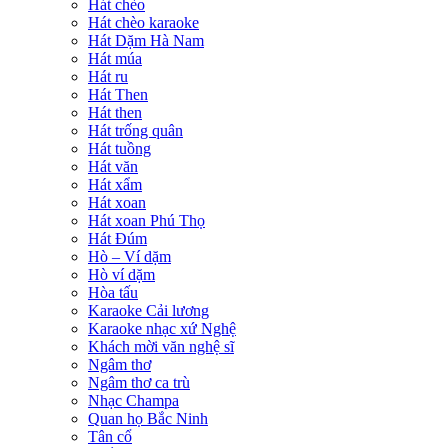
Hát chèo
Hát chèo karaoke
Hát Dặm Hà Nam
Hát múa
Hát ru
Hát Then
Hát then
Hát trống quân
Hát tuồng
Hát văn
Hát xẩm
Hát xoan
Hát xoan Phú Thọ
Hát Đúm
Hò – Ví dặm
Hò ví dặm
Hòa tấu
Karaoke Cải lương
Karaoke nhạc xứ Nghệ
Khách mời văn nghệ sĩ
Ngâm thơ
Ngâm thơ ca trù
Nhạc Champa
Quan họ Bắc Ninh
Tân cổ