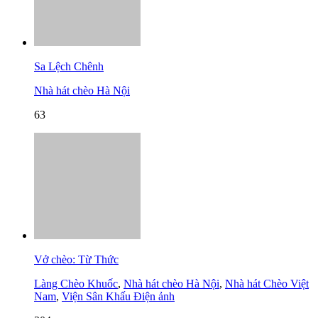
Sa Lệch Chênh
Nhà hát chèo Hà Nội
63
Vở chèo: Từ Thức
Làng Chèo Khuốc
,
Nhà hát chèo Hà Nội
,
Nhà hát Chèo Việt
Nam
,
Viện Sân Khấu Điện ảnh