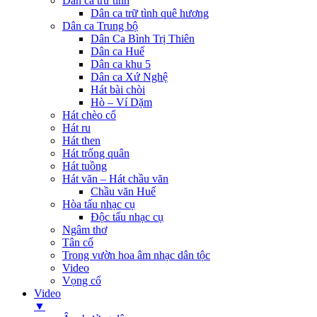
Dân ca trữ tình
Dân ca trữ tình quê hương
Dân ca Trung bộ
Dân Ca Bình Trị Thiên
Dân ca Huế
Dân ca khu 5
Dân ca Xứ Nghệ
Hát bài chòi
Hò – Ví Dặm
Hát chèo cổ
Hát ru
Hát then
Hát trống quân
Hát tuồng
Hát văn – Hát chầu văn
Chầu văn Huế
Hòa tấu nhạc cụ
Độc tấu nhạc cụ
Ngâm thơ
Tân cổ
Trong vườn hoa âm nhạc dân tộc
Video
Vọng cổ
Video
▼