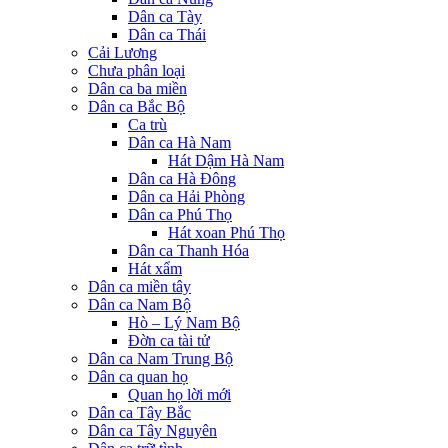
Dân ca Tày
Dân ca Thái
Cải Lương
Chưa phân loại
Dân ca ba miền
Dân ca Bắc Bộ
Ca trù
Dân ca Hà Nam
Hát Dậm Hà Nam
Dân ca Hà Đông
Dân ca Hải Phòng
Dân ca Phú Thọ
Hát xoan Phú Thọ
Dân ca Thanh Hóa
Hát xẩm
Dân ca miền tây
Dân ca Nam Bộ
Hò – Lý Nam Bộ
Đờn ca tài tử
Dân ca Nam Trung Bộ
Dân ca quan họ
Quan họ lời mới
Dân ca Tây Bắc
Dân ca Tây Nguyên