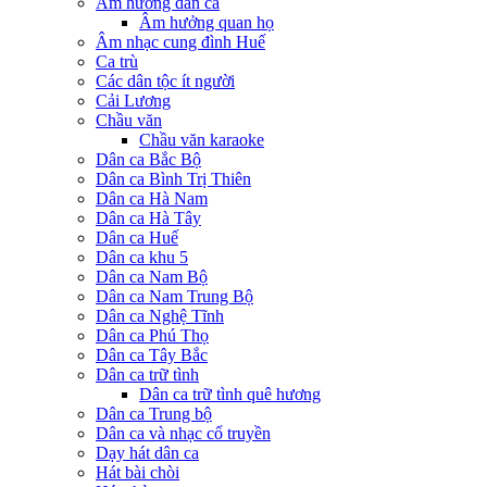
Âm hưởng dân ca
Âm hưởng quan họ
Âm nhạc cung đình Huế
Ca trù
Các dân tộc ít người
Cải Lương
Chầu văn
Chầu văn karaoke
Dân ca Bắc Bộ
Dân ca Bình Trị Thiên
Dân ca Hà Nam
Dân ca Hà Tây
Dân ca Huế
Dân ca khu 5
Dân ca Nam Bộ
Dân ca Nam Trung Bộ
Dân ca Nghệ Tĩnh
Dân ca Phú Thọ
Dân ca Tây Bắc
Dân ca trữ tình
Dân ca trữ tình quê hương
Dân ca Trung bộ
Dân ca và nhạc cổ truyền
Dạy hát dân ca
Hát bài chòi