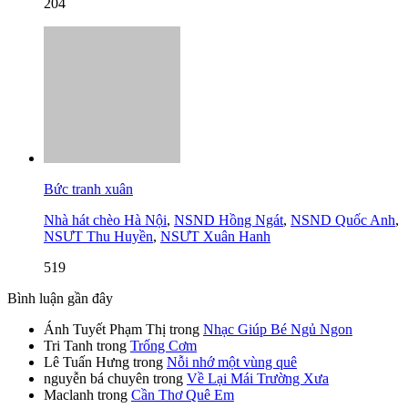
204
Bức tranh xuân
Nhà hát chèo Hà Nội
,
NSND Hồng Ngát
,
NSND Quốc Anh
,
NSƯT Thu Huyền
,
NSƯT Xuân Hanh
519
Bình luận gần đây
Ánh Tuyết Phạm Thị
trong
Nhạc Giúp Bé Ngủ Ngon
Tri Tanh
trong
Trống Cơm
Lê Tuấn Hưng
trong
Nỗi nhớ một vùng quê
nguyễn bá chuyên
trong
Về Lại Mái Trường Xưa
Maclanh
trong
Cần Thơ Quê Em