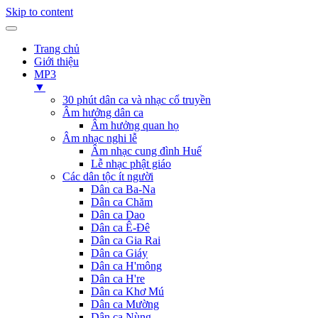
Skip to content
Trang chủ
Giới thiệu
MP3
▼
30 phút dân ca và nhạc cổ truyền
Âm hưởng dân ca
Âm hưởng quan họ
Âm nhạc nghi lễ
Âm nhạc cung đình Huế
Lễ nhạc phật giáo
Các dân tộc ít người
Dân ca Ba-Na
Dân ca Chăm
Dân ca Dao
Dân ca Ê-Đê
Dân ca Gia Rai
Dân ca Giáy
Dân ca H'mông
Dân ca H're
Dân ca Khơ Mú
Dân ca Mường
Dân ca Nùng