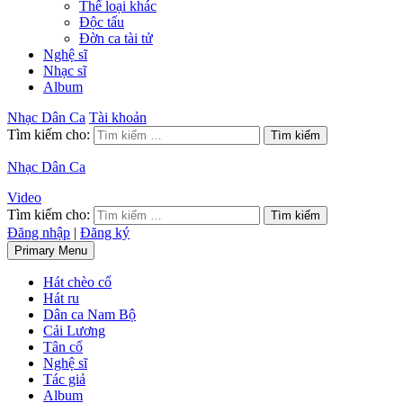
Thể loại khác
Độc tấu
Đờn ca tài tử
Nghệ sĩ
Nhạc sĩ
Album
Nhạc Dân Ca
Tài khoản
Tìm kiếm cho:
Nhạc Dân Ca
Video
Tìm kiếm cho:
Đăng nhập
|
Đăng ký
Primary Menu
Hát chèo cổ
Hát ru
Dân ca Nam Bộ
Cải Lương
Tân cổ
Nghệ sĩ
Tác giả
Album