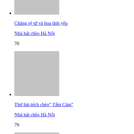
Chàng sỹ tử và hoa tình yêu
Nhà hát chèo Hà Nội
70
Thử hài trích chèo” Tấm Cám”
Nhà hát chèo Hà Nội
79