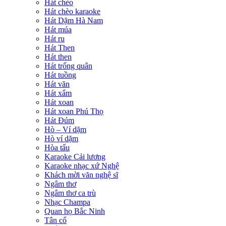
Hát chèo
Hát chèo karaoke
Hát Dặm Hà Nam
Hát múa
Hát ru
Hát Then
Hát then
Hát trống quân
Hát tuồng
Hát văn
Hát xẩm
Hát xoan
Hát xoan Phú Thọ
Hát Đúm
Hò – Ví dặm
Hò ví dặm
Hòa tấu
Karaoke Cải lương
Karaoke nhạc xứ Nghệ
Khách mời văn nghệ sĩ
Ngâm thơ
Ngâm thơ ca trù
Nhạc Champa
Quan họ Bắc Ninh
Tân cổ