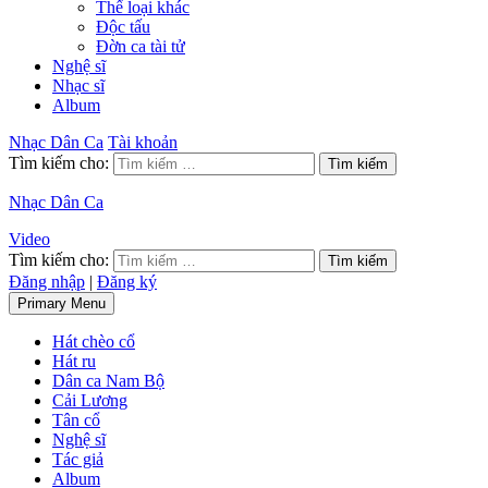
Thể loại khác
Độc tấu
Đờn ca tài tử
Nghệ sĩ
Nhạc sĩ
Album
Nhạc Dân Ca
Tài khoản
Tìm kiếm cho:
Nhạc Dân Ca
Video
Tìm kiếm cho:
Đăng nhập
|
Đăng ký
Primary Menu
Hát chèo cổ
Hát ru
Dân ca Nam Bộ
Cải Lương
Tân cổ
Nghệ sĩ
Tác giả
Album