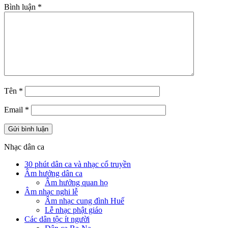
Bình luận
*
Tên
*
Email
*
Nhạc dân ca
30 phút dân ca và nhạc cổ truyền
Âm hưởng dân ca
Âm hưởng quan họ
Âm nhạc nghi lễ
Âm nhạc cung đình Huế
Lễ nhạc phật giáo
Các dân tộc ít người