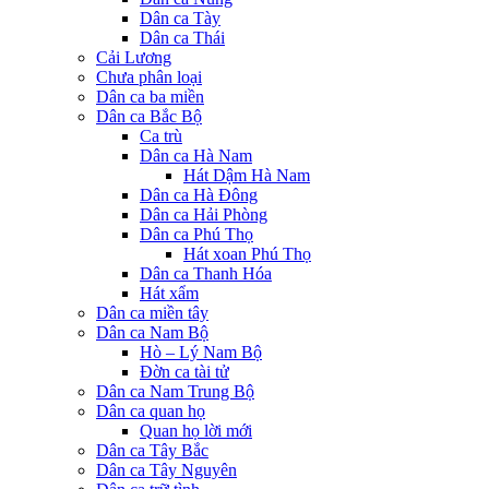
Dân ca Tày
Dân ca Thái
Cải Lương
Chưa phân loại
Dân ca ba miền
Dân ca Bắc Bộ
Ca trù
Dân ca Hà Nam
Hát Dậm Hà Nam
Dân ca Hà Đông
Dân ca Hải Phòng
Dân ca Phú Thọ
Hát xoan Phú Thọ
Dân ca Thanh Hóa
Hát xẩm
Dân ca miền tây
Dân ca Nam Bộ
Hò – Lý Nam Bộ
Đờn ca tài tử
Dân ca Nam Trung Bộ
Dân ca quan họ
Quan họ lời mới
Dân ca Tây Bắc
Dân ca Tây Nguyên