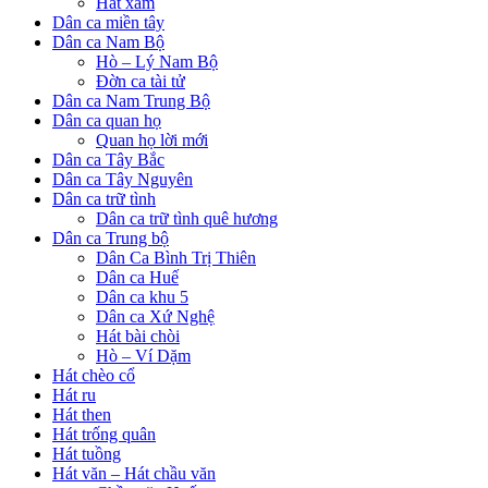
Hát xẩm
Dân ca miền tây
Dân ca Nam Bộ
Hò – Lý Nam Bộ
Đờn ca tài tử
Dân ca Nam Trung Bộ
Dân ca quan họ
Quan họ lời mới
Dân ca Tây Bắc
Dân ca Tây Nguyên
Dân ca trữ tình
Dân ca trữ tình quê hương
Dân ca Trung bộ
Dân Ca Bình Trị Thiên
Dân ca Huế
Dân ca khu 5
Dân ca Xứ Nghệ
Hát bài chòi
Hò – Ví Dặm
Hát chèo cổ
Hát ru
Hát then
Hát trống quân
Hát tuồng
Hát văn – Hát chầu văn