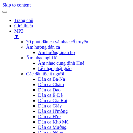
Skip to content
Trang chủ
Giới thiệu
MP3
▼
30 phút dân ca và nhạc cổ truyền
Âm hưởng dân ca
Âm hưởng quan họ
Âm nhạc nghi lễ
Âm nhạc cung đình Huế
Lễ nhạc phật giáo
Các dân tộc ít người
Dân ca Ba-Na
Dân ca Chăm
Dân ca Dao
Dân ca Ê-Đê
Dân ca Gia Rai
Dân ca Giáy
Dân ca H'mông
Dân ca H're
Dân ca Khơ Mú
Dân ca Mường
Dân ca Nùng