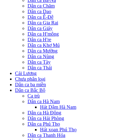
Dân ca Ba-Na
Dân ca Chăm
Dân ca Dao
Dân ca Ê-Đê
Dân ca Gia Rai
Dân ca Giáy
Dân ca H'mông
Dân ca H're
Dân ca Khơ Mú
Dân ca Mường
Dân ca Nùng
Dân ca Tày
Dân ca Thái
Cải Lương
Chưa phân loại
Dân ca ba miền
Dân ca Bắc Bộ
Ca trù
Dân ca Hà Nam
Hát Dậm Hà Nam
Dân ca Hà Đông
Dân ca Hải Phòng
Dân ca Phú Thọ
Hát xoan Phú Thọ
Dân ca Thanh Hóa