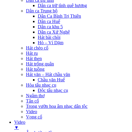
Dân ca trữ tình
Dân ca trữ tình quê hương
Dân ca Trung bộ
Dân Ca Bình Trị Thiên
Dân ca Huế
Dân ca khu 5
Dân ca Xứ Nghệ
Hát bài chòi
Hò – Ví Dặm
Hát chèo cổ
Hát ru
Hát then
Hát trống quân
Hát tuồng
Hát văn – Hát chầu văn
Chầu văn Huế
Hòa tấu nhạc cụ
Độc tấu nhạc cụ
Ngâm thơ
Tân cổ
Trong vườn hoa âm nhạc dân tộc
Video
Vọng cổ
Video
▼