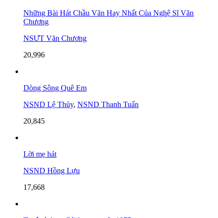
Những Bài Hát Chầu Văn Hay Nhất Của Nghệ Sĩ Văn
Chương
NSƯT Văn Chương
20,996
Dòng Sông Quê Em
NSND Lệ Thủy
,
NSND Thanh Tuấn
20,845
Lời mẹ hát
NSND Hồng Lựu
17,668