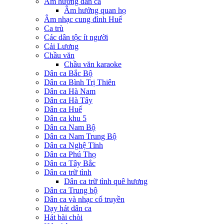
Âm hưởng dân ca
Âm hưởng quan họ
Âm nhạc cung đình Huế
Ca trù
Các dân tộc ít người
Cải Lương
Chầu văn
Chầu văn karaoke
Dân ca Bắc Bộ
Dân ca Bình Trị Thiên
Dân ca Hà Nam
Dân ca Hà Tây
Dân ca Huế
Dân ca khu 5
Dân ca Nam Bộ
Dân ca Nam Trung Bộ
Dân ca Nghệ Tĩnh
Dân ca Phú Thọ
Dân ca Tây Bắc
Dân ca trữ tình
Dân ca trữ tình quê hương
Dân ca Trung bộ
Dân ca và nhạc cổ truyền
Dạy hát dân ca
Hát bài chòi