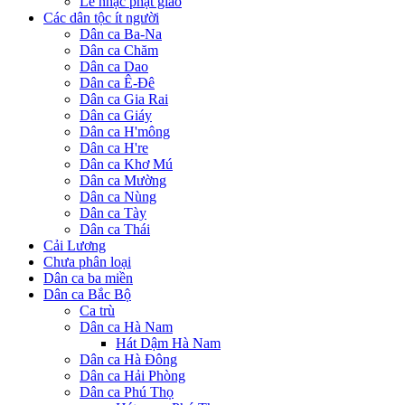
Lễ nhạc phật giáo
Các dân tộc ít người
Dân ca Ba-Na
Dân ca Chăm
Dân ca Dao
Dân ca Ê-Đê
Dân ca Gia Rai
Dân ca Giáy
Dân ca H'mông
Dân ca H're
Dân ca Khơ Mú
Dân ca Mường
Dân ca Nùng
Dân ca Tày
Dân ca Thái
Cải Lương
Chưa phân loại
Dân ca ba miền
Dân ca Bắc Bộ
Ca trù
Dân ca Hà Nam
Hát Dậm Hà Nam
Dân ca Hà Đông
Dân ca Hải Phòng
Dân ca Phú Thọ