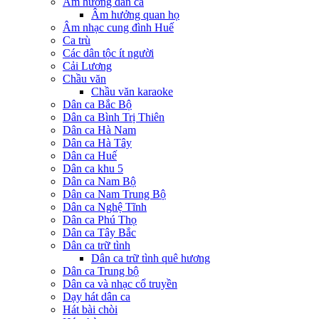
Âm hưởng dân ca
Âm hưởng quan họ
Âm nhạc cung đình Huế
Ca trù
Các dân tộc ít người
Cải Lương
Chầu văn
Chầu văn karaoke
Dân ca Bắc Bộ
Dân ca Bình Trị Thiên
Dân ca Hà Nam
Dân ca Hà Tây
Dân ca Huế
Dân ca khu 5
Dân ca Nam Bộ
Dân ca Nam Trung Bộ
Dân ca Nghệ Tĩnh
Dân ca Phú Thọ
Dân ca Tây Bắc
Dân ca trữ tình
Dân ca trữ tình quê hương
Dân ca Trung bộ
Dân ca và nhạc cổ truyền
Dạy hát dân ca
Hát bài chòi