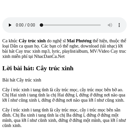
Ca khúc
Cây trúc xinh
do nghệ sĩ
Mai Phương
thể hiện, thuộc thể
loại Dân ca quan họ. Các bạn có thể nghe, download (tải nhạc) lời
bài hát Cay truc xinh mp3, lyric, playlist/album, MV/Video Cay truc
xinh miễn phí tại NhacDanCa.Net
Lời bài hát: Cây trúc xinh
Bài hát Cây trúc xinh
Cây í trúc xinh i tang tình là cây trúc mọc, cây trúc mọc bên bờ ao.
Chị Hai xinh i tang tình la chị Hai đứng í, đứng ớ đứng nơi nào qua
lới í như cũng xinh i, đứng ớ đứng nơi nào qua lới í như cũng xinh.
Cây í trúc xinh i tang tình là cây trúc mọc, cây i trúc mọc bên sân
đình. Chị Ba xinh i tang tình la chị Ba đứng í, đứng ớ đứng một
mình, qua lới í như cũnh xinh, đứng ớ đứng một mình, qua lới í như
cũnh xinh.