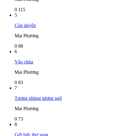
0
115
5
Còn duyên
Mai Phương
0
88
6
Vào chùa
Mai Phương
0
83
7
Tương phùng tương ngộ
Mai Phương
0
73
8
Gửi bức thư sang