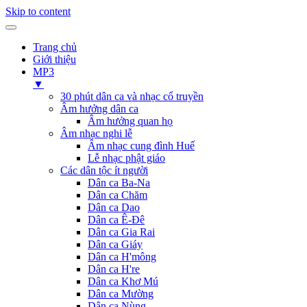
Skip to content
Trang chủ
Giới thiệu
MP3
▼
30 phút dân ca và nhạc cổ truyền
Âm hưởng dân ca
Âm hưởng quan họ
Âm nhạc nghi lễ
Âm nhạc cung đình Huế
Lễ nhạc phật giáo
Các dân tộc ít người
Dân ca Ba-Na
Dân ca Chăm
Dân ca Dao
Dân ca Ê-Đê
Dân ca Gia Rai
Dân ca Giáy
Dân ca H'mông
Dân ca H're
Dân ca Khơ Mú
Dân ca Mường
Dân ca Nùng