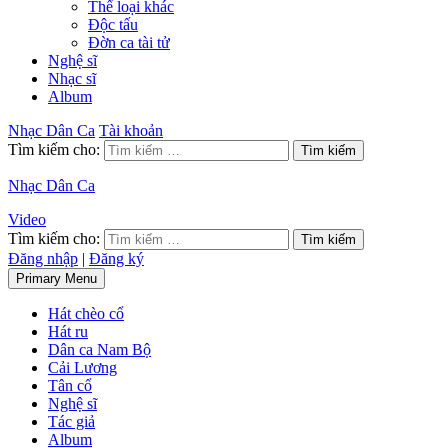
Thể loại khác
Độc tấu
Đờn ca tài tử
Nghệ sĩ
Nhạc sĩ
Album
Nhạc Dân Ca
Tài khoản
Tìm kiếm cho:
Nhạc Dân Ca
Video
Tìm kiếm cho:
Đăng nhập
|
Đăng ký
Primary Menu
Hát chèo cổ
Hát ru
Dân ca Nam Bộ
Cải Lương
Tân cổ
Nghệ sĩ
Tác giả
Album