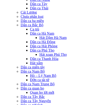
Dân ca Tày
Dân ca Thái
Cải Lương
Chưa phân loại
Dân ca ba miền
Dân ca Bắc Bộ
Ca trù
Dân ca Hà Nam
Hát Dậm Hà Nam
Dân ca Hà Đông
Dân ca Hải Phòng
Dân ca Phú Thọ
Hát xoan Phú Thọ
Dân ca Thanh Hóa
Hát xẩm
Dân ca miền tây
Dân ca Nam Bộ
Hò – Lý Nam Bộ
Đờn ca tài tử
Dân ca Nam Trung Bộ
Dân ca quan họ
Quan họ lời mới
Dân ca Tây Bắc
Dân ca Tây Nguyên