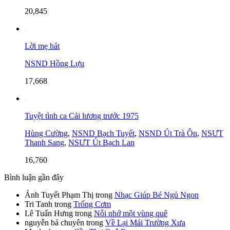
20,845
Lời mẹ hát
NSND Hồng Lựu
17,668
Tuyệt tình ca Cải lương trước 1975
Hùng Cường
,
NSND Bạch Tuyết
,
NSND Út Trà Ôn
,
NSƯT
Thanh Sang
,
NSƯT Út Bạch Lan
16,760
Bình luận gần đây
Ánh Tuyết Phạm Thị
trong
Nhạc Giúp Bé Ngủ Ngon
Tri Tanh
trong
Trống Cơm
Lê Tuấn Hưng
trong
Nỗi nhớ một vùng quê
nguyễn bá chuyên
trong
Về Lại Mái Trường Xưa