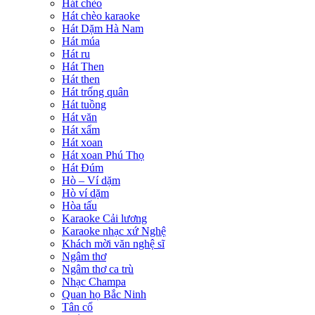
Hát chèo
Hát chèo karaoke
Hát Dặm Hà Nam
Hát múa
Hát ru
Hát Then
Hát then
Hát trống quân
Hát tuồng
Hát văn
Hát xẩm
Hát xoan
Hát xoan Phú Thọ
Hát Đúm
Hò – Ví dặm
Hò ví dặm
Hòa tấu
Karaoke Cải lương
Karaoke nhạc xứ Nghệ
Khách mời văn nghệ sĩ
Ngâm thơ
Ngâm thơ ca trù
Nhạc Champa
Quan họ Bắc Ninh
Tân cổ