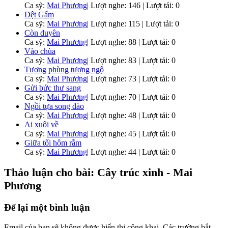
Ca sỹ:
Mai Phương
|
Lượt nghe: 146 | Lượt tải: 0
Dệt Gấm
Ca sỹ:
Mai Phương
|
Lượt nghe: 115 | Lượt tải: 0
Còn duyên
Ca sỹ:
Mai Phương
|
Lượt nghe: 88 | Lượt tải: 0
Vào chùa
Ca sỹ:
Mai Phương
|
Lượt nghe: 83 | Lượt tải: 0
Tương phùng tương ngộ
Ca sỹ:
Mai Phương
|
Lượt nghe: 73 | Lượt tải: 0
Gửi bức thư sang
Ca sỹ:
Mai Phương
|
Lượt nghe: 70 | Lượt tải: 0
Ngồi tựa song đào
Ca sỹ:
Mai Phương
|
Lượt nghe: 48 | Lượt tải: 0
Ai xuôi về
Ca sỹ:
Mai Phương
|
Lượt nghe: 45 | Lượt tải: 0
Giữa tối hôm rằm
Ca sỹ:
Mai Phương
|
Lượt nghe: 44 | Lượt tải: 0
Thảo luận cho bài: Cây trúc xinh - Mai
Phương
Để lại một bình luận
Email của bạn sẽ không được hiển thị công khai.
Các trường bắt