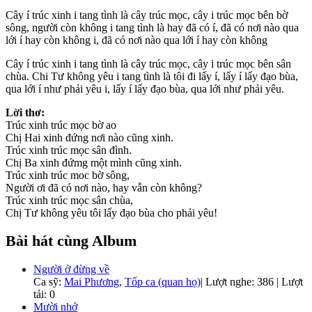
Cây í trúc xinh i tang tình là cây trúc mọc, cây i trúc mọc bên bờ
sông, người còn không i tang tình là hay đã có í, đã có nơi nào qua
lới í hay còn không i, đã có nơi nào qua lới í hay còn không
Cây í trúc xinh i tang tình là cây trúc mọc, cây i trúc mọc bên sân
chùa. Chi Tư không yêu i tang tình là tôi đi lấy í, lấy í lấy đạo bùa,
qua lới í như phải yêu i, lấy í lấy đạo bùa, qua lới như phải yêu.
Lời thơ:
Trúc xinh trúc mọc bờ ao
Chị Hai xinh đứng nơi nào cũng xinh.
Trúc xinh trúc mọc sân đình.
Chị Ba xinh đứmg một mình cũng xinh.
Trúc xinh trúc moc bờ sông,
Người ơi đã có nơi nào, hay vẫn còn không?
Trúc xinh trúc mọc sân chùa,
Chị Tư không yêu tôi lấy đạo bùa cho phải yêu!
Bài hát cùng Album
Người ở đừng về
Ca sỹ:
Mai Phương
,
Tốp ca (quan họ)
|
Lượt nghe: 386 | Lượt
tải: 0
Mười nhớ