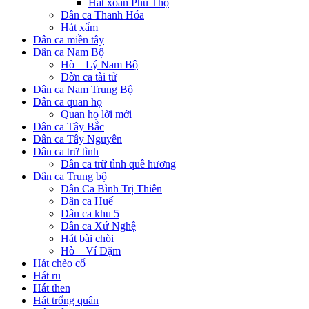
Hát xoan Phú Thọ
Dân ca Thanh Hóa
Hát xẩm
Dân ca miền tây
Dân ca Nam Bộ
Hò – Lý Nam Bộ
Đờn ca tài tử
Dân ca Nam Trung Bộ
Dân ca quan họ
Quan họ lời mới
Dân ca Tây Bắc
Dân ca Tây Nguyên
Dân ca trữ tình
Dân ca trữ tình quê hương
Dân ca Trung bộ
Dân Ca Bình Trị Thiên
Dân ca Huế
Dân ca khu 5
Dân ca Xứ Nghệ
Hát bài chòi
Hò – Ví Dặm
Hát chèo cổ
Hát ru
Hát then
Hát trống quân