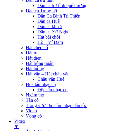
Dân ca trữ tình
Dân ca trữ tình quê hương
Dân ca Trung bộ
Dân Ca Bình Trị Thiên
Dân ca Huế
Dân ca khu 5
Dân ca Xứ Nghệ
Hát bài chòi
Hò – Ví Dặm
Hát chèo cổ
Hát ru
Hát then
Hát trống quân
Hát tuồng
Hát văn – Hát chầu văn
Chầu văn Huế
Hòa tấu nhạc cụ
Độc tấu nhạc cụ
Ngâm thơ
Tân cổ
Trong vườn hoa âm nhạc dân tộc
Video
Vọng cổ
Video
▼