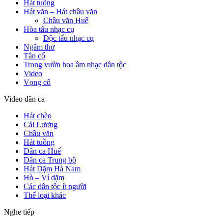
Hát tuồng
Hát văn – Hát chầu văn
Chầu văn Huế
Hòa tấu nhạc cụ
Độc tấu nhạc cụ
Ngâm thơ
Tân cổ
Trong vườn hoa âm nhạc dân tộc
Video
Vọng cổ
Video dân ca
Hát chèo
Cải Lương
Chầu văn
Hát tuồng
Dân ca Huế
Dân ca Trung bộ
Hát Dặm Hà Nam
Hò – Ví dặm
Các dân tộc ít người
Thể loại khác
Nghe tiếp