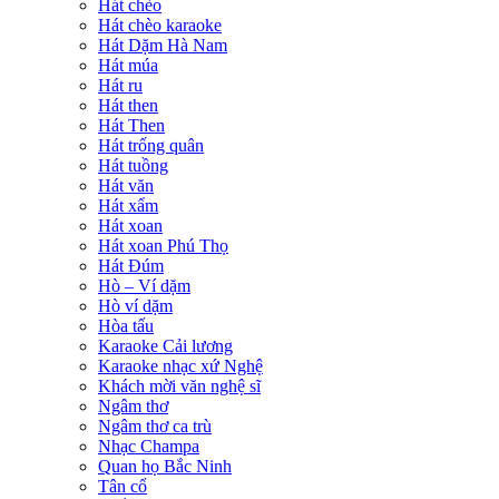
Hát chèo
Hát chèo karaoke
Hát Dặm Hà Nam
Hát múa
Hát ru
Hát then
Hát Then
Hát trống quân
Hát tuồng
Hát văn
Hát xẩm
Hát xoan
Hát xoan Phú Thọ
Hát Đúm
Hò – Ví dặm
Hò ví dặm
Hòa tấu
Karaoke Cải lương
Karaoke nhạc xứ Nghệ
Khách mời văn nghệ sĩ
Ngâm thơ
Ngâm thơ ca trù
Nhạc Champa
Quan họ Bắc Ninh
Tân cổ