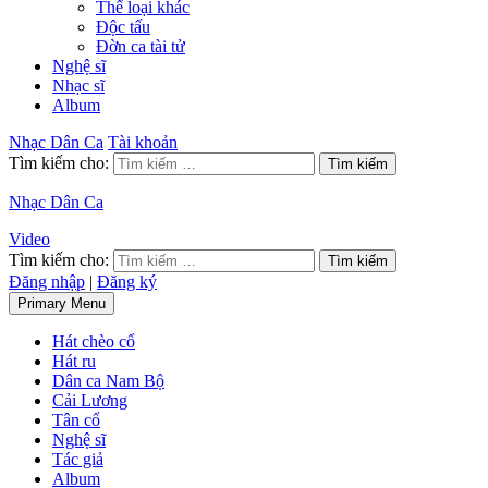
Thể loại khác
Độc tấu
Đờn ca tài tử
Nghệ sĩ
Nhạc sĩ
Album
Nhạc Dân Ca
Tài khoản
Tìm kiếm cho:
Nhạc Dân Ca
Video
Tìm kiếm cho:
Đăng nhập
|
Đăng ký
Primary Menu
Hát chèo cổ
Hát ru
Dân ca Nam Bộ
Cải Lương
Tân cổ
Nghệ sĩ
Tác giả
Album