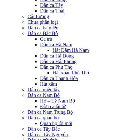
Dân ca Tày
Dân ca Thái
Cải Lương
Chưa phân loại
Dân ca ba miền
Dân ca Bắc Bộ
Ca trù
Dân ca Hà Nam
Hát Dậm Hà Nam
Dân ca Hà Đông
Dân ca Hải Phòng
Dân ca Phú Thọ
Hát xoan Phú Thọ
Dân ca Thanh Hóa
Hát xẩm
Dân ca miền tây
Dân ca Nam Bộ
Hò – Lý Nam Bộ
Đờn ca tài tử
Dân ca Nam Trung Bộ
Dân ca quan họ
Quan họ lời mới
Dân ca Tây Bắc
Dân ca Tây Nguyên