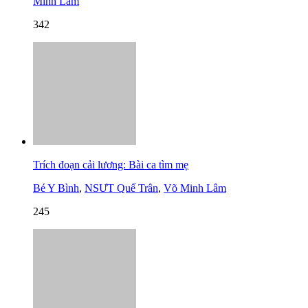
Minh Lâm
342
Trích đoạn cải lương: Bài ca tìm mẹ
Bé Y Bình
,
NSƯT Quế Trân
,
Võ Minh Lâm
245