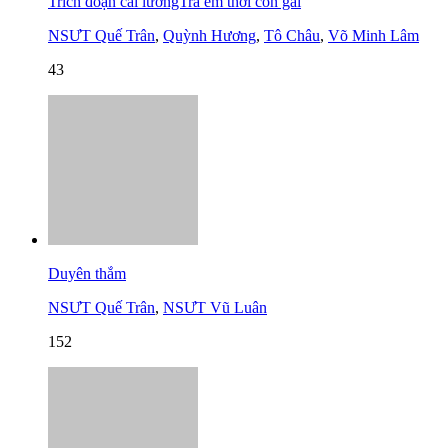
Trích đoạn cải lươngTrả em thời con gái
NSƯT Quế Trân
,
Quỳnh Hương
,
Tô Châu
,
Võ Minh Lâm
43
Duyên thắm
NSƯT Quế Trân
,
NSƯT Vũ Luân
152