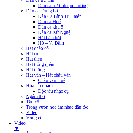
Dân ca trữ tình
Dân ca trữ tình quê hương
Dân ca Trung bộ
Dân Ca Bình Trị Thiên
Dân ca Huế
Dân ca khu 5
Dân ca Xứ Nghệ
Hát bài chòi
Hò – Ví Dặm
Hát chèo cổ
Hát ru
Hát then
Hát trống quân
Hát tuồng
Hát văn – Hát chầu văn
Chầu văn Huế
Hòa tấu nhạc cụ
Độc tấu nhạc cụ
Ngâm thơ
Tân cổ
Trong vườn hoa âm nhạc dân tộc
Video
Vọng cổ
Video
▼