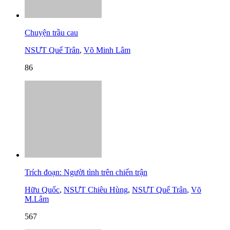
Chuyện trầu cau
NSƯT Quế Trân
,
Võ Minh Lâm
86
Trích đoạn: Người tình trên chiến trận
Hữu Quốc
,
NSƯT Chiêu Hùng
,
NSƯT Quế Trân
,
Võ
M.Lâm
567