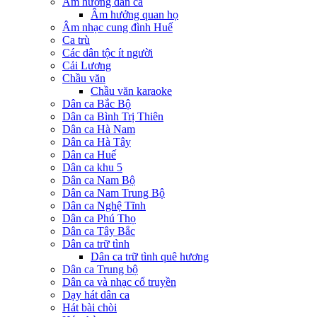
Âm hưởng dân ca
Âm hưởng quan họ
Âm nhạc cung đình Huế
Ca trù
Các dân tộc ít người
Cải Lương
Chầu văn
Chầu văn karaoke
Dân ca Bắc Bộ
Dân ca Bình Trị Thiên
Dân ca Hà Nam
Dân ca Hà Tây
Dân ca Huế
Dân ca khu 5
Dân ca Nam Bộ
Dân ca Nam Trung Bộ
Dân ca Nghệ Tĩnh
Dân ca Phú Thọ
Dân ca Tây Bắc
Dân ca trữ tình
Dân ca trữ tình quê hương
Dân ca Trung bộ
Dân ca và nhạc cổ truyền
Dạy hát dân ca
Hát bài chòi