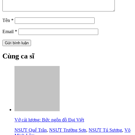
Tên
*
Email
*
Cùng ca sĩ
Vở cải lương: Bức ngôn đồ Đại Việt
NSƯT Quế Trân
,
NSƯT Trường Sơn
,
NSƯT Tú Sương
,
Võ