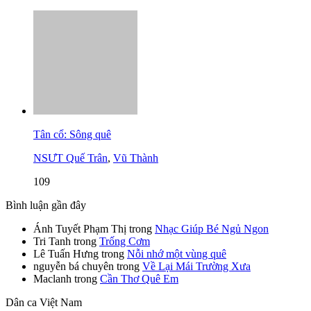
Tân cổ: Sông quê
NSƯT Quế Trân
,
Vũ Thành
109
Bình luận gần đây
Ánh Tuyết Phạm Thị
trong
Nhạc Giúp Bé Ngủ Ngon
Tri Tanh
trong
Trống Cơm
Lê Tuấn Hưng
trong
Nỗi nhớ một vùng quê
nguyễn bá chuyên
trong
Về Lại Mái Trường Xưa
Maclanh
trong
Cần Thơ Quê Em
Dân ca Việt Nam