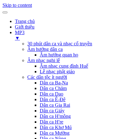
Skip to content
Trang chủ
Giới thiệu
MP3
▼
30 phút dân ca và nhạc cổ truyền
Âm hưởng dân ca
Âm hưởng quan họ
Âm nhạc nghi lễ
Âm nhạc cung đình Huế
Lễ nhạc phật giáo
Các dân tộc ít người
Dân ca Ba-Na
Dân ca Chăm
Dân ca Dao
Dân ca Ê-Đê
Dân ca Gia Rai
Dân ca Giáy
Dân ca H'mông
Dân ca H're
Dân ca Khơ Mú
Dân ca Mường
Dân ca Nùng