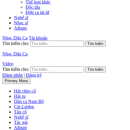
Thể loại khác
Độc tấu
Đờn ca tài tử
Nghệ sĩ
Nhạc sĩ
Album
Nhạc Dân Ca
Tài khoản
Tìm kiếm cho:
Nhạc Dân Ca
Video
Tìm kiếm cho:
Đăng nhập
|
Đăng ký
Primary Menu
Hát chèo cổ
Hát ru
Dân ca Nam Bộ
Cải Lương
Tân cổ
Nghệ sĩ
Tác giả
Album