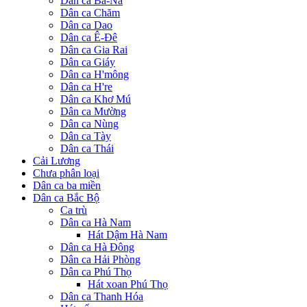
Dân ca Ba-Na
Dân ca Chăm
Dân ca Dao
Dân ca Ê-Đê
Dân ca Gia Rai
Dân ca Giáy
Dân ca H'mông
Dân ca H're
Dân ca Khơ Mú
Dân ca Mường
Dân ca Nùng
Dân ca Tày
Dân ca Thái
Cải Lương
Chưa phân loại
Dân ca ba miền
Dân ca Bắc Bộ
Ca trù
Dân ca Hà Nam
Hát Dậm Hà Nam
Dân ca Hà Đông
Dân ca Hải Phòng
Dân ca Phú Thọ
Hát xoan Phú Thọ
Dân ca Thanh Hóa