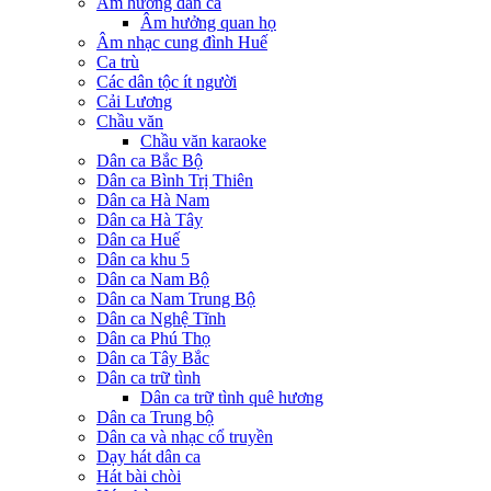
Âm hưởng dân ca
Âm hưởng quan họ
Âm nhạc cung đình Huế
Ca trù
Các dân tộc ít người
Cải Lương
Chầu văn
Chầu văn karaoke
Dân ca Bắc Bộ
Dân ca Bình Trị Thiên
Dân ca Hà Nam
Dân ca Hà Tây
Dân ca Huế
Dân ca khu 5
Dân ca Nam Bộ
Dân ca Nam Trung Bộ
Dân ca Nghệ Tĩnh
Dân ca Phú Thọ
Dân ca Tây Bắc
Dân ca trữ tình
Dân ca trữ tình quê hương
Dân ca Trung bộ
Dân ca và nhạc cổ truyền
Dạy hát dân ca
Hát bài chòi