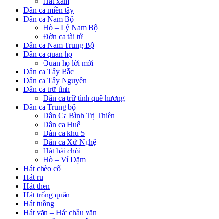
Hát xẩm
Dân ca miền tây
Dân ca Nam Bộ
Hò – Lý Nam Bộ
Đờn ca tài tử
Dân ca Nam Trung Bộ
Dân ca quan họ
Quan họ lời mới
Dân ca Tây Bắc
Dân ca Tây Nguyên
Dân ca trữ tình
Dân ca trữ tình quê hương
Dân ca Trung bộ
Dân Ca Bình Trị Thiên
Dân ca Huế
Dân ca khu 5
Dân ca Xứ Nghệ
Hát bài chòi
Hò – Ví Dặm
Hát chèo cổ
Hát ru
Hát then
Hát trống quân
Hát tuồng
Hát văn – Hát chầu văn