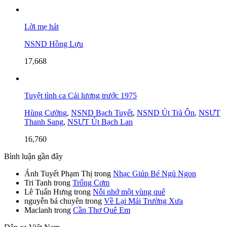
Lời mẹ hát
NSND Hồng Lựu
17,668
Tuyệt tình ca Cải lương trước 1975
Hùng Cường
,
NSND Bạch Tuyết
,
NSND Út Trà Ôn
,
NSƯT
Thanh Sang
,
NSƯT Út Bạch Lan
16,760
Bình luận gần đây
Ánh Tuyết Phạm Thị
trong
Nhạc Giúp Bé Ngủ Ngon
Tri Tanh
trong
Trống Cơm
Lê Tuấn Hưng
trong
Nỗi nhớ một vùng quê
nguyễn bá chuyên
trong
Về Lại Mái Trường Xưa
Maclanh
trong
Cần Thơ Quê Em