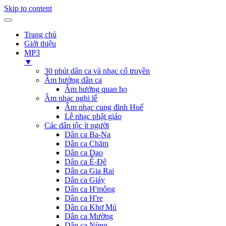
Skip to content
Trang chủ
Giới thiệu
MP3
▼
30 phút dân ca và nhạc cổ truyền
Âm hưởng dân ca
Âm hưởng quan họ
Âm nhạc nghi lễ
Âm nhạc cung đình Huế
Lễ nhạc phật giáo
Các dân tộc ít người
Dân ca Ba-Na
Dân ca Chăm
Dân ca Dao
Dân ca Ê-Đê
Dân ca Gia Rai
Dân ca Giáy
Dân ca H'mông
Dân ca H're
Dân ca Khơ Mú
Dân ca Mường
Dân ca Nùng