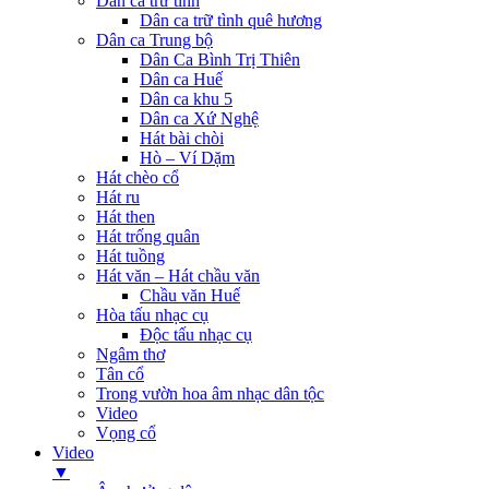
Dân ca trữ tình
Dân ca trữ tình quê hương
Dân ca Trung bộ
Dân Ca Bình Trị Thiên
Dân ca Huế
Dân ca khu 5
Dân ca Xứ Nghệ
Hát bài chòi
Hò – Ví Dặm
Hát chèo cổ
Hát ru
Hát then
Hát trống quân
Hát tuồng
Hát văn – Hát chầu văn
Chầu văn Huế
Hòa tấu nhạc cụ
Độc tấu nhạc cụ
Ngâm thơ
Tân cổ
Trong vườn hoa âm nhạc dân tộc
Video
Vọng cổ
Video
▼