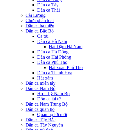
Dân ca Tày
Dân ca Thái
Cải Lương
Chưa phân loại
Dân ca ba miền
Dân ca Bắc Bộ
Ca trù
Dân ca Hà Nam
Hát Dậm Hà Nam
Dân ca Hà Đông
Dân ca Hải Phòng
Dân ca Phú Thọ
Hát xoan Phú Thọ
Dân ca Thanh Hóa
Hát xẩm
Dân ca miền tây
Dân ca Nam Bộ
Hò – Lý Nam Bộ
Đờn ca tài tử
Dân ca Nam Trung Bộ
Dân ca quan họ
Quan họ lời mới
Dân ca Tây Bắc
Dân ca Tây Nguyên