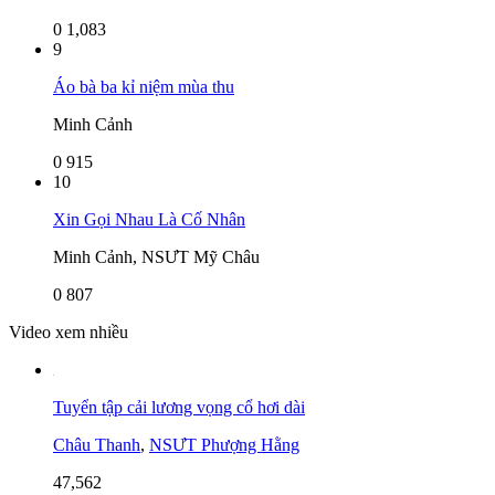
0
1,083
9
Áo bà ba kỉ niệm mùa thu
Minh Cảnh
0
915
10
Xin Gọi Nhau Là Cố Nhân
Minh Cảnh, NSƯT Mỹ Châu
0
807
Video xem nhiều
Tuyển tập cải lương vọng cổ hơi dài
Châu Thanh
,
NSƯT Phượng Hằng
47,562