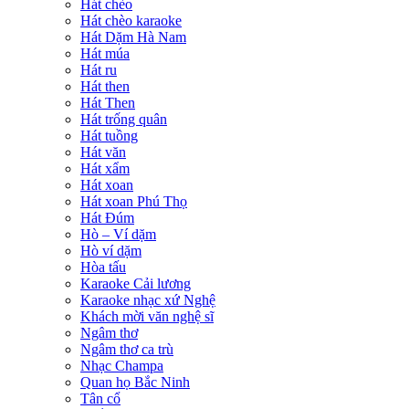
Hát chèo
Hát chèo karaoke
Hát Dặm Hà Nam
Hát múa
Hát ru
Hát then
Hát Then
Hát trống quân
Hát tuồng
Hát văn
Hát xẩm
Hát xoan
Hát xoan Phú Thọ
Hát Đúm
Hò – Ví dặm
Hò ví dặm
Hòa tấu
Karaoke Cải lương
Karaoke nhạc xứ Nghệ
Khách mời văn nghệ sĩ
Ngâm thơ
Ngâm thơ ca trù
Nhạc Champa
Quan họ Bắc Ninh
Tân cổ