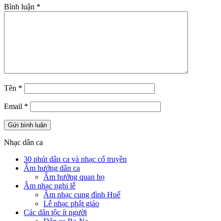
Bình luận
*
Tên
*
Email
*
Nhạc dân ca
30 phút dân ca và nhạc cổ truyền
Âm hưởng dân ca
Âm hưởng quan họ
Âm nhạc nghi lễ
Âm nhạc cung đình Huế
Lễ nhạc phật giáo
Các dân tộc ít người