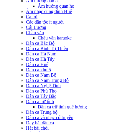
Âm hưởng dân ca
Âm hưởng quan họ
Âm nhạc cung đình Huế
Ca trù
Các dân tộc ít người
Cải Lương
Chầu văn
Chầu văn karaoke
Dân ca Bắc Bộ
Dân ca Bình Trị Thiên
Dân ca Hà Nam
Dân ca Hà Tây
Dân ca Huế
Dân ca khu 5
Dân ca Nam Bộ
Dân ca Nam Trung Bộ
Dân ca Nghệ Tĩnh
Dân ca Phú Thọ
Dân ca Tây Bắc
Dân ca trữ tình
Dân ca trữ tình quê hương
Dân ca Trung bộ
Dân ca và nhạc cổ truyền
Dạy hát dân ca
Hát bài chòi