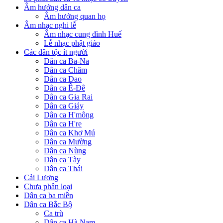
Âm hưởng dân ca
Âm hưởng quan họ
Âm nhạc nghi lễ
Âm nhạc cung đình Huế
Lễ nhạc phật giáo
Các dân tộc ít người
Dân ca Ba-Na
Dân ca Chăm
Dân ca Dao
Dân ca Ê-Đê
Dân ca Gia Rai
Dân ca Giáy
Dân ca H'mông
Dân ca H're
Dân ca Khơ Mú
Dân ca Mường
Dân ca Nùng
Dân ca Tày
Dân ca Thái
Cải Lương
Chưa phân loại
Dân ca ba miền
Dân ca Bắc Bộ
Ca trù
Dân ca Hà Nam