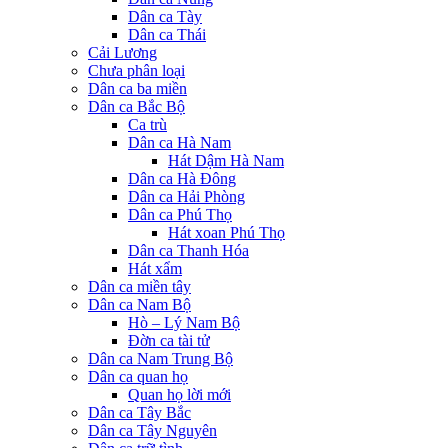
Dân ca Tày
Dân ca Thái
Cải Lương
Chưa phân loại
Dân ca ba miền
Dân ca Bắc Bộ
Ca trù
Dân ca Hà Nam
Hát Dậm Hà Nam
Dân ca Hà Đông
Dân ca Hải Phòng
Dân ca Phú Thọ
Hát xoan Phú Thọ
Dân ca Thanh Hóa
Hát xẩm
Dân ca miền tây
Dân ca Nam Bộ
Hò – Lý Nam Bộ
Đờn ca tài tử
Dân ca Nam Trung Bộ
Dân ca quan họ
Quan họ lời mới
Dân ca Tây Bắc
Dân ca Tây Nguyên