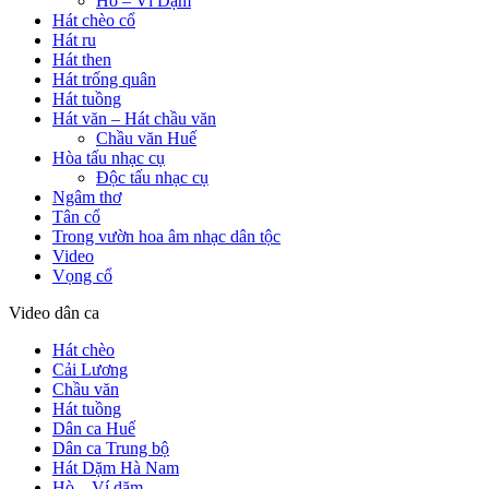
Hò – Ví Dặm
Hát chèo cổ
Hát ru
Hát then
Hát trống quân
Hát tuồng
Hát văn – Hát chầu văn
Chầu văn Huế
Hòa tấu nhạc cụ
Độc tấu nhạc cụ
Ngâm thơ
Tân cổ
Trong vườn hoa âm nhạc dân tộc
Video
Vọng cổ
Video dân ca
Hát chèo
Cải Lương
Chầu văn
Hát tuồng
Dân ca Huế
Dân ca Trung bộ
Hát Dặm Hà Nam
Hò – Ví dặm