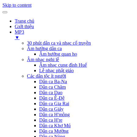
Skip to content
Trang chủ
Giới thiệu
MP3
▼
30 phút dân ca và nhạc cổ truyền
Âm hưởng dân ca
Âm hưởng quan họ
Âm nhạc nghi lễ
Âm nhạc cung đình Huế
Lễ nhạc phật giáo
Các dân tộc ít người
Dân ca Ba-Na
Dân ca Chăm
Dân ca Dao
Dân ca Ê-Đê
Dân ca Gia Rai
Dân ca Giáy
Dân ca H'mông
Dân ca H're
Dân ca Khơ Mú
Dân ca Mường
Dân ca Nùng