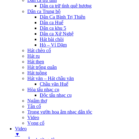
Dân ca trữ tình
Dân ca trữ tình quê hương
Dân ca Trung bộ
Dân Ca Bình Trị Thiên
Dân ca Huế
Dân ca khu 5
Dân ca Xứ Nghệ
Hát bài chòi
Hò – Ví Dặm
Hát chèo cổ
Hát ru
Hát then
Hát trống quân
Hát tuồng
Hát văn – Hát chầu văn
Chầu văn Huế
Hòa tấu nhạc cụ
Độc tấu nhạc cụ
Ngâm thơ
Tân cổ
Trong vườn hoa âm nhạc dân tộc
Video
Vọng cổ
Video
▼