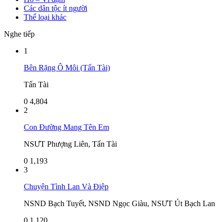
Các dân tộc ít người
Thể loại khác
Nghe tiếp
1
Bên Rặng Ô Môi (Tấn Tài)
Tấn Tài
0
4,804
2
Con Đường Mang Tên Em
NSƯT Phượng Liên, Tấn Tài
0
1,193
3
Chuyện Tình Lan Và Điệp
NSND Bạch Tuyết, NSND Ngọc Giàu, NSƯT Út Bạch Lan
0
1,120