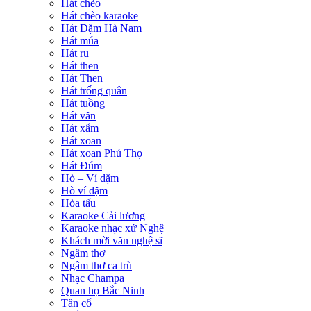
Hát chèo
Hát chèo karaoke
Hát Dặm Hà Nam
Hát múa
Hát ru
Hát then
Hát Then
Hát trống quân
Hát tuồng
Hát văn
Hát xẩm
Hát xoan
Hát xoan Phú Thọ
Hát Đúm
Hò – Ví dặm
Hò ví dặm
Hòa tấu
Karaoke Cải lương
Karaoke nhạc xứ Nghệ
Khách mời văn nghệ sĩ
Ngâm thơ
Ngâm thơ ca trù
Nhạc Champa
Quan họ Bắc Ninh
Tân cổ