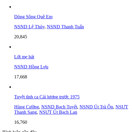
Dòng Sông Quê Em
NSND Lệ Thủy
,
NSND Thanh Tuấn
20,845
Lời mẹ hát
NSND Hồng Lựu
17,668
Tuyệt tình ca Cải lương trước 1975
Hùng Cường
,
NSND Bạch Tuyết
,
NSND Út Trà Ôn
,
NSƯT
Thanh Sang
,
NSƯT Út Bạch Lan
16,760