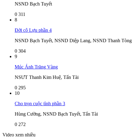
NSND Bạch Tuyết
0
311
8
Đời cô Lựu phần 4
NSND Bạch Tuyết, NSND Diệp Lang, NSND Thanh Tòng
0
304
9
Múc Ánh Trăng Vàng
NSƯT Thanh Kim Huệ, Tấn Tài
0
295
10
Cho trọn cuộc tình phần 3
Hùng Cường, NSND Bạch Tuyết, Tấn Tài
0
272
Video xem nhiều