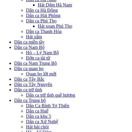
Hát Dậm Hà Nam
Dân ca Hà Đông
Dân ca Hải Phòng
Dân ca Phú Thọ
Hát xoan Phú Thọ
Dân ca Thanh Hóa
Hát xẩm
Dân ca miền tây
Dân ca Nam Bộ
Hò – Lý Nam Bộ
Đờn ca tài tử
Dân ca Nam Trung Bộ
Dân ca quan họ
Quan họ lời mới
Dân ca Tây Bắc
Dân ca Tây Nguyên
Dân ca trữ tình
Dân ca trữ tình quê hương
Dân ca Trung bộ
Dân Ca Bình Trị Thiên
Dân ca Huế
Dân ca khu 5
Dân ca Xứ Nghệ
Hát bài chòi