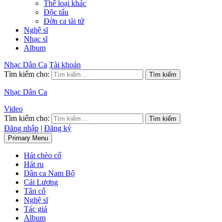
Thể loại khác
Độc tấu
Đờn ca tài tử
Nghệ sĩ
Nhạc sĩ
Album
Nhạc Dân Ca
Tài khoản
Tìm kiếm cho:
Nhạc Dân Ca
Video
Tìm kiếm cho:
Đăng nhập
|
Đăng ký
Primary Menu
Hát chèo cổ
Hát ru
Dân ca Nam Bộ
Cải Lương
Tân cổ
Nghệ sĩ
Tác giả
Album