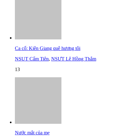
Ca cổ: Kiên Giang quê hương tôi
NSUT Cẩm Tiên
,
NSƯT Lê Hồng Thắm
13
Nước mắt của mẹ