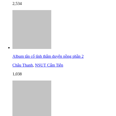
2,534
Album tân cổ tình thắm duyên nồng phần 2
Châu Thanh
,
NSUT Cẩm Tiên
1,038