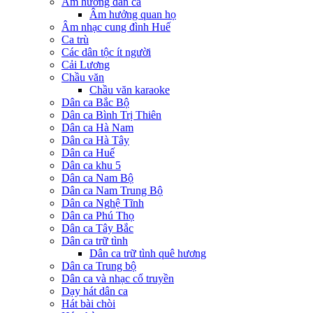
Âm hưởng dân ca
Âm hưởng quan họ
Âm nhạc cung đình Huế
Ca trù
Các dân tộc ít người
Cải Lương
Chầu văn
Chầu văn karaoke
Dân ca Bắc Bộ
Dân ca Bình Trị Thiên
Dân ca Hà Nam
Dân ca Hà Tây
Dân ca Huế
Dân ca khu 5
Dân ca Nam Bộ
Dân ca Nam Trung Bộ
Dân ca Nghệ Tĩnh
Dân ca Phú Thọ
Dân ca Tây Bắc
Dân ca trữ tình
Dân ca trữ tình quê hương
Dân ca Trung bộ
Dân ca và nhạc cổ truyền
Dạy hát dân ca
Hát bài chòi