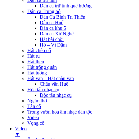
Dân ca trữ tình
Dân ca trữ tình quê hương
Dân ca Trung bộ
Dân Ca Bình Trị Thiên
Dân ca Huế
Dân ca khu 5
Dân ca Xứ Nghệ
Hát bài chòi
Hò – Ví Dặm
Hát chèo cổ
Hát ru
Hát then
Hát trống quân
Hát tuồng
Hát văn – Hát chầu văn
Chầu văn Huế
Hòa tấu nhạc cụ
Độc tấu nhạc cụ
Ngâm thơ
Tân cổ
Trong vườn hoa âm nhạc dân tộc
Video
Vọng cổ
Video
▼