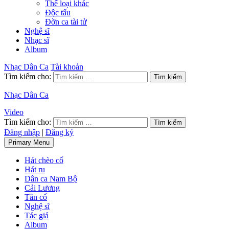
Thể loại khác
Độc tấu
Đờn ca tài tử
Nghệ sĩ
Nhạc sĩ
Album
Nhạc Dân Ca
Tài khoản
Tìm kiếm cho:
Nhạc Dân Ca
Video
Tìm kiếm cho:
Đăng nhập
|
Đăng ký
Primary Menu
Hát chèo cổ
Hát ru
Dân ca Nam Bộ
Cải Lương
Tân cổ
Nghệ sĩ
Tác giả
Album