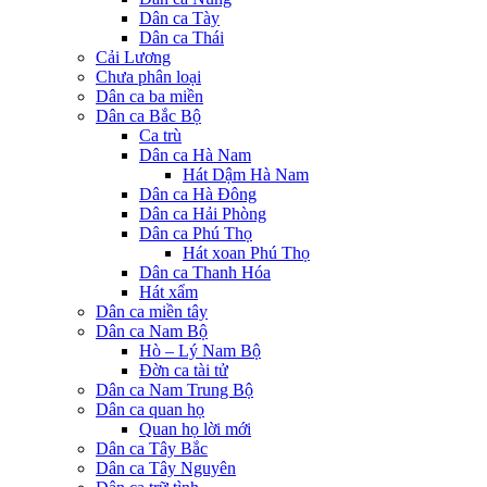
Dân ca Tày
Dân ca Thái
Cải Lương
Chưa phân loại
Dân ca ba miền
Dân ca Bắc Bộ
Ca trù
Dân ca Hà Nam
Hát Dậm Hà Nam
Dân ca Hà Đông
Dân ca Hải Phòng
Dân ca Phú Thọ
Hát xoan Phú Thọ
Dân ca Thanh Hóa
Hát xẩm
Dân ca miền tây
Dân ca Nam Bộ
Hò – Lý Nam Bộ
Đờn ca tài tử
Dân ca Nam Trung Bộ
Dân ca quan họ
Quan họ lời mới
Dân ca Tây Bắc
Dân ca Tây Nguyên