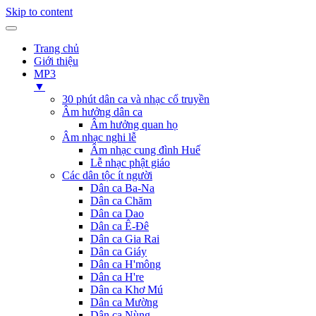
Skip to content
Trang chủ
Giới thiệu
MP3
▼
30 phút dân ca và nhạc cổ truyền
Âm hưởng dân ca
Âm hưởng quan họ
Âm nhạc nghi lễ
Âm nhạc cung đình Huế
Lễ nhạc phật giáo
Các dân tộc ít người
Dân ca Ba-Na
Dân ca Chăm
Dân ca Dao
Dân ca Ê-Đê
Dân ca Gia Rai
Dân ca Giáy
Dân ca H'mông
Dân ca H're
Dân ca Khơ Mú
Dân ca Mường
Dân ca Nùng