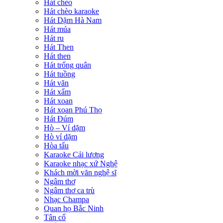
Hát chèo
Hát chèo karaoke
Hát Dặm Hà Nam
Hát múa
Hát ru
Hát Then
Hát then
Hát trống quân
Hát tuồng
Hát văn
Hát xẩm
Hát xoan
Hát xoan Phú Thọ
Hát Đúm
Hò – Ví dặm
Hò ví dặm
Hòa tấu
Karaoke Cải lương
Karaoke nhạc xứ Nghệ
Khách mời văn nghệ sĩ
Ngâm thơ
Ngâm thơ ca trù
Nhạc Champa
Quan họ Bắc Ninh
Tân cổ