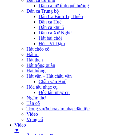
Dân ca trữ tình
Dân ca trữ tình quê hương
Dân ca Trung bộ
Dân Ca Bình Trị Thiên
Dân ca Huế
Dân ca khu 5
Dân ca Xứ Nghệ
Hát bài chòi
Hò – Ví Dặm
Hát chèo cổ
Hát ru
Hát then
Hát trống quân
Hát tuồng
Hát văn – Hát chầu văn
Chầu văn Huế
Hòa tấu nhạc cụ
Độc tấu nhạc cụ
Ngâm thơ
Tân cổ
Trong vườn hoa âm nhạc dân tộc
Video
Vọng cổ
Video
▼