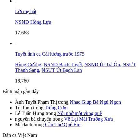
Lời mẹ hát
NSND Hồng Lựu
17,668
Tuyệt tình ca Cải lương trước 1975
Hùng Cường
,
NSND Bạch Tuyết
,
NSND Út Trà Ôn
,
NSƯT
Thanh Sang
,
NSƯT Út Bạch Lan
16,760
Bình luận gần đây
Ánh Tuyết Phạm Thị
trong
Nhạc Giúp Bé Ngủ Ngon
Tri Tanh
trong
Trống Cơm
Lê Tuấn Hưng
trong
Nỗi nhớ một vùng quê
nguyễn bá chuyên
trong
Về Lại Mái Trường Xưa
Maclanh
trong
Cần Thơ Quê Em
Dân ca Việt Nam