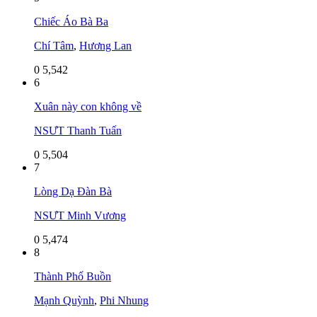
Chiếc Áo Bà Ba
Chí Tâm
,
Hương Lan
0
5,542
6
Xuân này con không về
NSƯT Thanh Tuấn
0
5,504
7
Lòng Dạ Đàn Bà
NSƯT Minh Vương
0
5,474
8
Thành Phố Buồn
Mạnh Quỳnh
,
Phi Nhung