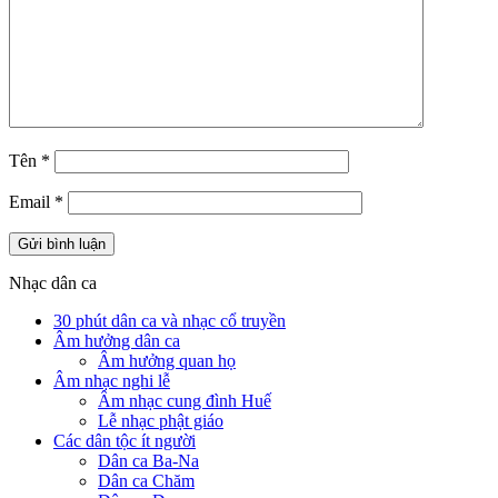
Tên
*
Email
*
Nhạc dân ca
30 phút dân ca và nhạc cổ truyền
Âm hưởng dân ca
Âm hưởng quan họ
Âm nhạc nghi lễ
Âm nhạc cung đình Huế
Lễ nhạc phật giáo
Các dân tộc ít người
Dân ca Ba-Na
Dân ca Chăm