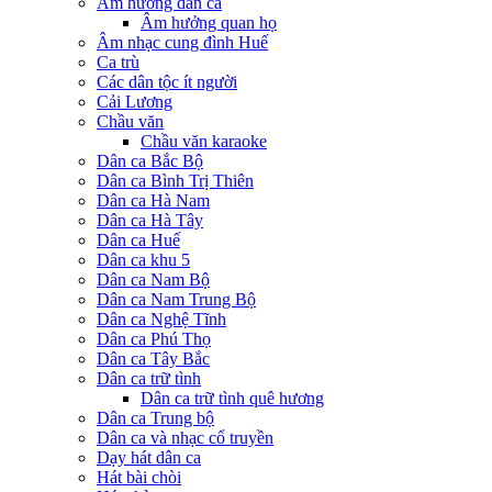
Âm hưởng dân ca
Âm hưởng quan họ
Âm nhạc cung đình Huế
Ca trù
Các dân tộc ít người
Cải Lương
Chầu văn
Chầu văn karaoke
Dân ca Bắc Bộ
Dân ca Bình Trị Thiên
Dân ca Hà Nam
Dân ca Hà Tây
Dân ca Huế
Dân ca khu 5
Dân ca Nam Bộ
Dân ca Nam Trung Bộ
Dân ca Nghệ Tĩnh
Dân ca Phú Thọ
Dân ca Tây Bắc
Dân ca trữ tình
Dân ca trữ tình quê hương
Dân ca Trung bộ
Dân ca và nhạc cổ truyền
Dạy hát dân ca
Hát bài chòi