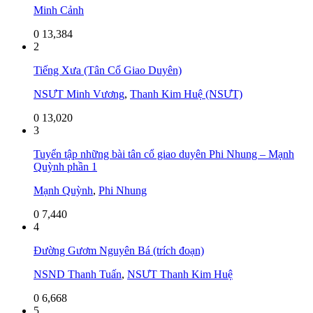
Minh Cảnh
0
13,384
2
Tiếng Xưa (Tân Cổ Giao Duyên)
NSƯT Minh Vương
,
Thanh Kim Huệ (NSƯT)
0
13,020
3
Tuyển tập những bài tân cổ giao duyên Phi Nhung – Mạnh
Quỳnh phần 1
Mạnh Quỳnh
,
Phi Nhung
0
7,440
4
Đường Gươm Nguyên Bá (trích đoạn)
NSND Thanh Tuấn
,
NSƯT Thanh Kim Huệ
0
6,668
5