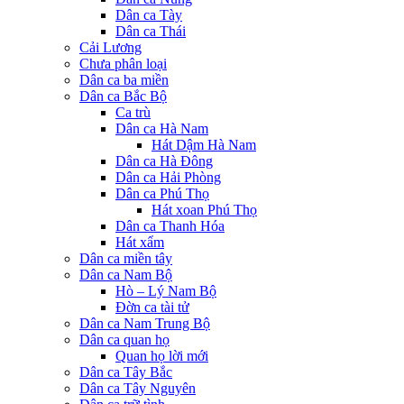
Dân ca Tày
Dân ca Thái
Cải Lương
Chưa phân loại
Dân ca ba miền
Dân ca Bắc Bộ
Ca trù
Dân ca Hà Nam
Hát Dậm Hà Nam
Dân ca Hà Đông
Dân ca Hải Phòng
Dân ca Phú Thọ
Hát xoan Phú Thọ
Dân ca Thanh Hóa
Hát xẩm
Dân ca miền tây
Dân ca Nam Bộ
Hò – Lý Nam Bộ
Đờn ca tài tử
Dân ca Nam Trung Bộ
Dân ca quan họ
Quan họ lời mới
Dân ca Tây Bắc
Dân ca Tây Nguyên