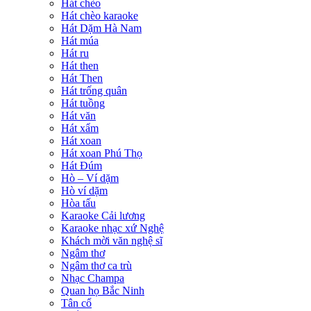
Hát chèo
Hát chèo karaoke
Hát Dặm Hà Nam
Hát múa
Hát ru
Hát then
Hát Then
Hát trống quân
Hát tuồng
Hát văn
Hát xẩm
Hát xoan
Hát xoan Phú Thọ
Hát Đúm
Hò – Ví dặm
Hò ví dặm
Hòa tấu
Karaoke Cải lương
Karaoke nhạc xứ Nghệ
Khách mời văn nghệ sĩ
Ngâm thơ
Ngâm thơ ca trù
Nhạc Champa
Quan họ Bắc Ninh
Tân cổ