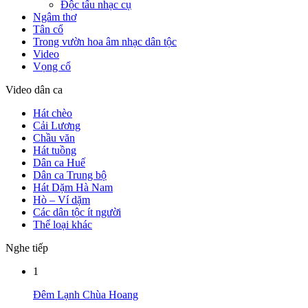
Độc tấu nhạc cụ
Ngâm thơ
Tân cổ
Trong vườn hoa âm nhạc dân tộc
Video
Vọng cổ
Video dân ca
Hát chèo
Cải Lương
Chầu văn
Hát tuồng
Dân ca Huế
Dân ca Trung bộ
Hát Dặm Hà Nam
Hò – Ví dặm
Các dân tộc ít người
Thể loại khác
Nghe tiếp
1
Đêm Lạnh Chùa Hoang