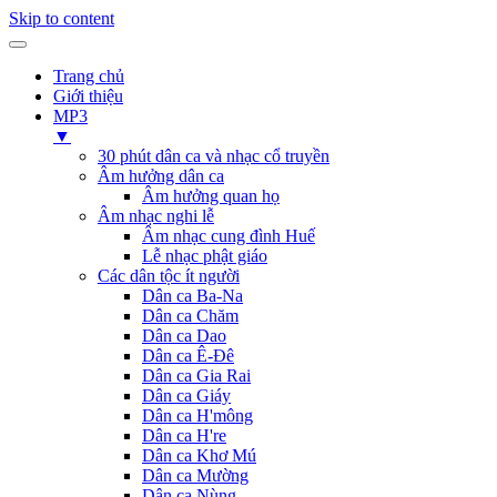
Skip to content
Trang chủ
Giới thiệu
MP3
▼
30 phút dân ca và nhạc cổ truyền
Âm hưởng dân ca
Âm hưởng quan họ
Âm nhạc nghi lễ
Âm nhạc cung đình Huế
Lễ nhạc phật giáo
Các dân tộc ít người
Dân ca Ba-Na
Dân ca Chăm
Dân ca Dao
Dân ca Ê-Đê
Dân ca Gia Rai
Dân ca Giáy
Dân ca H'mông
Dân ca H're
Dân ca Khơ Mú
Dân ca Mường
Dân ca Nùng