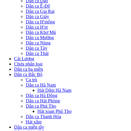
Dân ca Dao
Dân ca Ê-Đê
Dân ca Gia Rai
Dân ca Giáy
Dân ca H'mông
Dân ca H're
Dân ca Khơ Mú
Dân ca Mường
Dân ca Nùng
Dân ca Tày
Dân ca Thái
Cải Lương
Chưa phân loại
Dân ca ba miền
Dân ca Bắc Bộ
Ca trù
Dân ca Hà Nam
Hát Dậm Hà Nam
Dân ca Hà Đông
Dân ca Hải Phòng
Dân ca Phú Thọ
Hát xoan Phú Thọ
Dân ca Thanh Hóa
Hát xẩm
Dân ca miền tây