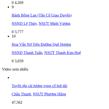
0
4,269
9
Bánh Bông Lan (Tân Cổ Giao Duyên)
NSND Lệ Thủy
,
NSƯT Minh Vương
0
3,777
10
Hoa Vẫn Nở Trên Đường Quê Hương
NSND Thanh Tuấn
,
NSƯT Thanh Kim Huệ
0
3,659
Video xem nhiều
Tuyển tập cải lương vọng cổ hơi dài
Châu Thanh
,
NSƯT Phượng Hằng
47,562