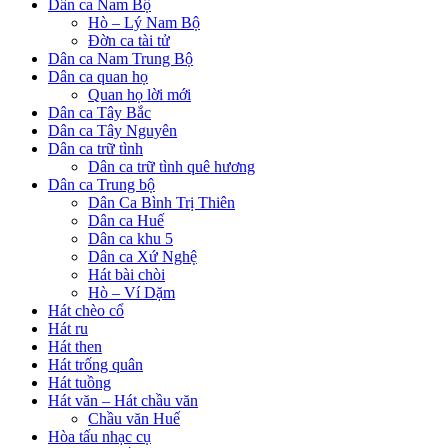
Dân ca Nam Bộ
Hò – Lý Nam Bộ
Đờn ca tài tử
Dân ca Nam Trung Bộ
Dân ca quan họ
Quan họ lời mới
Dân ca Tây Bắc
Dân ca Tây Nguyên
Dân ca trữ tình
Dân ca trữ tình quê hương
Dân ca Trung bộ
Dân Ca Bình Trị Thiên
Dân ca Huế
Dân ca khu 5
Dân ca Xứ Nghệ
Hát bài chòi
Hò – Ví Dặm
Hát chèo cổ
Hát ru
Hát then
Hát trống quân
Hát tuồng
Hát văn – Hát chầu văn
Chầu văn Huế
Hòa tấu nhạc cụ