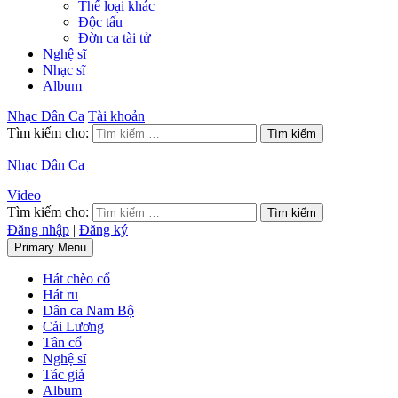
Thể loại khác
Độc tấu
Đờn ca tài tử
Nghệ sĩ
Nhạc sĩ
Album
Nhạc Dân Ca
Tài khoản
Tìm kiếm cho:
Nhạc Dân Ca
Video
Tìm kiếm cho:
Đăng nhập
|
Đăng ký
Primary Menu
Hát chèo cổ
Hát ru
Dân ca Nam Bộ
Cải Lương
Tân cổ
Nghệ sĩ
Tác giả
Album