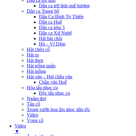
Dân ca trữ tình
Dân ca trữ tình quê hương
Dân ca Trung bộ
Dân Ca Bình Trị Thiên
Dân ca Huế
Dân ca khu 5
Dân ca Xứ Nghệ
Hát bài chòi
Hò – Ví Dặm
Hát chèo cổ
Hát ru
Hát then
Hát trống quân
Hát tuồng
Hát văn – Hát chầu văn
Chầu văn Huế
Hòa tấu nhạc cụ
Độc tấu nhạc cụ
Ngâm thơ
Tân cổ
Trong vườn hoa âm nhạc dân tộc
Video
Vọng cổ
Video
▼