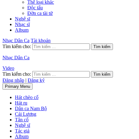
Thể loại khác
Độc tấu
Đờn ca tài tử
Nghệ sĩ
Nhạc sĩ
Album
Nhạc Dân Ca
Tài khoản
Tìm kiếm cho:
Nhạc Dân Ca
Video
Tìm kiếm cho:
Đăng nhập
|
Đăng ký
Primary Menu
Hát chèo cổ
Hát ru
Dân ca Nam Bộ
Cải Lương
Tân cổ
Nghệ sĩ
Tác giả
Album