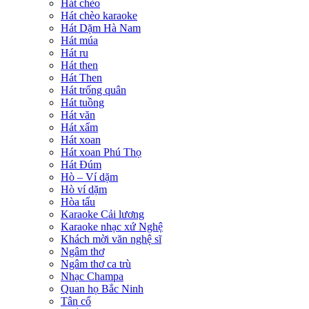
Hát chèo
Hát chèo karaoke
Hát Dặm Hà Nam
Hát múa
Hát ru
Hát then
Hát Then
Hát trống quân
Hát tuồng
Hát văn
Hát xẩm
Hát xoan
Hát xoan Phú Thọ
Hát Đúm
Hò – Ví dặm
Hò ví dặm
Hòa tấu
Karaoke Cải lương
Karaoke nhạc xứ Nghệ
Khách mời văn nghệ sĩ
Ngâm thơ
Ngâm thơ ca trù
Nhạc Champa
Quan họ Bắc Ninh
Tân cổ