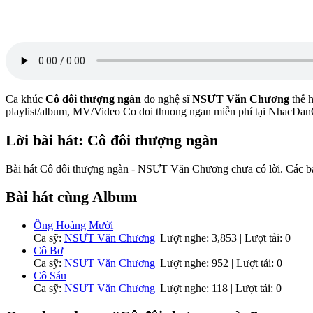
Ca khúc
Cô đôi thượng ngàn
do nghệ sĩ
NSƯT Văn Chương
thể h
playlist/album, MV/Video Co doi thuong ngan miễn phí tại NhacDa
Lời bài hát: Cô đôi thượng ngàn
Bài hát Cô đôi thượng ngàn - NSƯT Văn Chương chưa có lời. Các bạn 
Bài hát cùng Album
Ông Hoàng Mười
Ca sỹ:
NSƯT Văn Chương
|
Lượt nghe: 3,853 | Lượt tải: 0
Cô Bơ
Ca sỹ:
NSƯT Văn Chương
|
Lượt nghe: 952 | Lượt tải: 0
Cô Sáu
Ca sỹ:
NSƯT Văn Chương
|
Lượt nghe: 118 | Lượt tải: 0