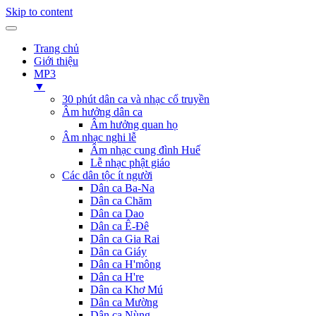
Skip to content
Trang chủ
Giới thiệu
MP3
▼
30 phút dân ca và nhạc cổ truyền
Âm hưởng dân ca
Âm hưởng quan họ
Âm nhạc nghi lễ
Âm nhạc cung đình Huế
Lễ nhạc phật giáo
Các dân tộc ít người
Dân ca Ba-Na
Dân ca Chăm
Dân ca Dao
Dân ca Ê-Đê
Dân ca Gia Rai
Dân ca Giáy
Dân ca H'mông
Dân ca H're
Dân ca Khơ Mú
Dân ca Mường
Dân ca Nùng