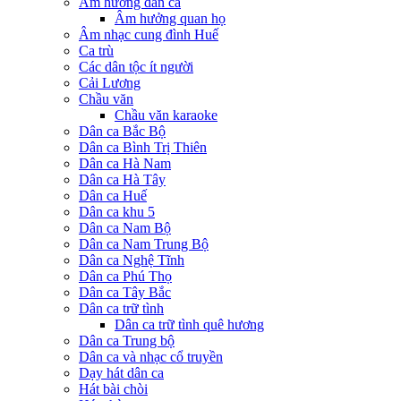
Âm hưởng dân ca
Âm hưởng quan họ
Âm nhạc cung đình Huế
Ca trù
Các dân tộc ít người
Cải Lương
Chầu văn
Chầu văn karaoke
Dân ca Bắc Bộ
Dân ca Bình Trị Thiên
Dân ca Hà Nam
Dân ca Hà Tây
Dân ca Huế
Dân ca khu 5
Dân ca Nam Bộ
Dân ca Nam Trung Bộ
Dân ca Nghệ Tĩnh
Dân ca Phú Thọ
Dân ca Tây Bắc
Dân ca trữ tình
Dân ca trữ tình quê hương
Dân ca Trung bộ
Dân ca và nhạc cổ truyền
Dạy hát dân ca
Hát bài chòi