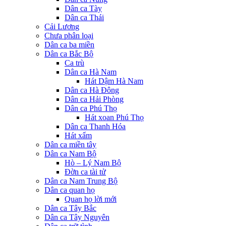
Dân ca Tày
Dân ca Thái
Cải Lương
Chưa phân loại
Dân ca ba miền
Dân ca Bắc Bộ
Ca trù
Dân ca Hà Nam
Hát Dậm Hà Nam
Dân ca Hà Đông
Dân ca Hải Phòng
Dân ca Phú Thọ
Hát xoan Phú Thọ
Dân ca Thanh Hóa
Hát xẩm
Dân ca miền tây
Dân ca Nam Bộ
Hò – Lý Nam Bộ
Đờn ca tài tử
Dân ca Nam Trung Bộ
Dân ca quan họ
Quan họ lời mới
Dân ca Tây Bắc
Dân ca Tây Nguyên