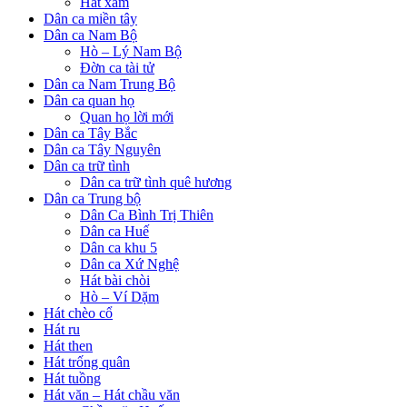
Hát xẩm
Dân ca miền tây
Dân ca Nam Bộ
Hò – Lý Nam Bộ
Đờn ca tài tử
Dân ca Nam Trung Bộ
Dân ca quan họ
Quan họ lời mới
Dân ca Tây Bắc
Dân ca Tây Nguyên
Dân ca trữ tình
Dân ca trữ tình quê hương
Dân ca Trung bộ
Dân Ca Bình Trị Thiên
Dân ca Huế
Dân ca khu 5
Dân ca Xứ Nghệ
Hát bài chòi
Hò – Ví Dặm
Hát chèo cổ
Hát ru
Hát then
Hát trống quân
Hát tuồng
Hát văn – Hát chầu văn