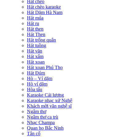
Hát chèo
Hát chèo karaoke
Hát Dặm Hà Nam
Hát múa
Hát ru
Hát then
Hát Then
Hát trống quân
Hát tuồng
Hát văn
Hát xẩm
Hát xoan
Hát xoan Phú Thọ
Hát Đúm
Hò – Ví dặm
Hò ví dặm
Hòa tấu
Karaoke Cải lương
Karaoke nhạc xứ Nghệ
Khách mời văn nghệ sĩ
Ngâm thơ
Ngâm thơ ca trù
Nhạc Champa
Quan họ Bắc Ninh
Tân cổ