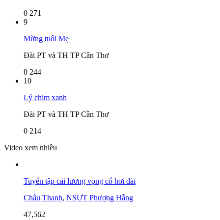
0
271
9
Mừng tuổi Mẹ
Đài PT và TH TP Cần Thơ
0
244
10
Lý chim xanh
Đài PT và TH TP Cần Thơ
0
214
Video xem nhiều
Tuyển tập cải lương vọng cổ hơi dài
Châu Thanh
,
NSƯT Phượng Hằng
47,562