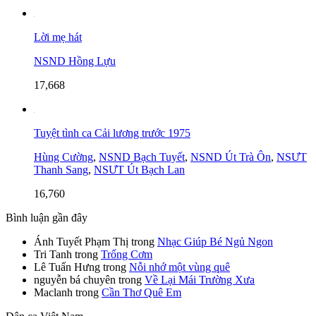
Lời mẹ hát
NSND Hồng Lựu
17,668
Tuyệt tình ca Cải lương trước 1975
Hùng Cường
,
NSND Bạch Tuyết
,
NSND Út Trà Ôn
,
NSƯT
Thanh Sang
,
NSƯT Út Bạch Lan
16,760
Bình luận gần đây
Ánh Tuyết Phạm Thị
trong
Nhạc Giúp Bé Ngủ Ngon
Tri Tanh
trong
Trống Cơm
Lê Tuấn Hưng
trong
Nỗi nhớ một vùng quê
nguyễn bá chuyên
trong
Về Lại Mái Trường Xưa
Maclanh
trong
Cần Thơ Quê Em