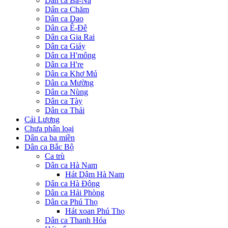
Dân ca Ba-Na
Dân ca Chăm
Dân ca Dao
Dân ca Ê-Đê
Dân ca Gia Rai
Dân ca Giáy
Dân ca H'mông
Dân ca H're
Dân ca Khơ Mú
Dân ca Mường
Dân ca Nùng
Dân ca Tày
Dân ca Thái
Cải Lương
Chưa phân loại
Dân ca ba miền
Dân ca Bắc Bộ
Ca trù
Dân ca Hà Nam
Hát Dậm Hà Nam
Dân ca Hà Đông
Dân ca Hải Phòng
Dân ca Phú Thọ
Hát xoan Phú Thọ
Dân ca Thanh Hóa