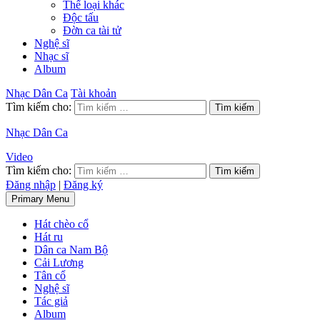
Thể loại khác
Độc tấu
Đờn ca tài tử
Nghệ sĩ
Nhạc sĩ
Album
Nhạc Dân Ca
Tài khoản
Tìm kiếm cho:
Nhạc Dân Ca
Video
Tìm kiếm cho:
Đăng nhập
|
Đăng ký
Primary Menu
Hát chèo cổ
Hát ru
Dân ca Nam Bộ
Cải Lương
Tân cổ
Nghệ sĩ
Tác giả
Album