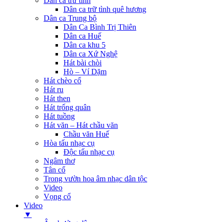
Dân ca trữ tình
Dân ca trữ tình quê hương
Dân ca Trung bộ
Dân Ca Bình Trị Thiên
Dân ca Huế
Dân ca khu 5
Dân ca Xứ Nghệ
Hát bài chòi
Hò – Ví Dặm
Hát chèo cổ
Hát ru
Hát then
Hát trống quân
Hát tuồng
Hát văn – Hát chầu văn
Chầu văn Huế
Hòa tấu nhạc cụ
Độc tấu nhạc cụ
Ngâm thơ
Tân cổ
Trong vườn hoa âm nhạc dân tộc
Video
Vọng cổ
Video
▼