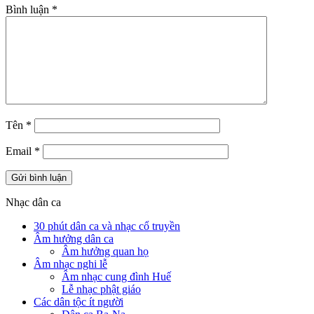
Bình luận
*
Tên
*
Email
*
Nhạc dân ca
30 phút dân ca và nhạc cổ truyền
Âm hưởng dân ca
Âm hưởng quan họ
Âm nhạc nghi lễ
Âm nhạc cung đình Huế
Lễ nhạc phật giáo
Các dân tộc ít người