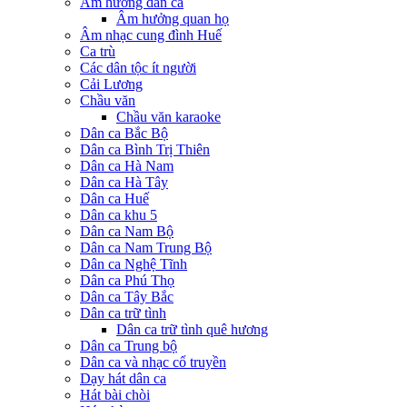
Âm hưởng dân ca
Âm hưởng quan họ
Âm nhạc cung đình Huế
Ca trù
Các dân tộc ít người
Cải Lương
Chầu văn
Chầu văn karaoke
Dân ca Bắc Bộ
Dân ca Bình Trị Thiên
Dân ca Hà Nam
Dân ca Hà Tây
Dân ca Huế
Dân ca khu 5
Dân ca Nam Bộ
Dân ca Nam Trung Bộ
Dân ca Nghệ Tĩnh
Dân ca Phú Thọ
Dân ca Tây Bắc
Dân ca trữ tình
Dân ca trữ tình quê hương
Dân ca Trung bộ
Dân ca và nhạc cổ truyền
Dạy hát dân ca
Hát bài chòi