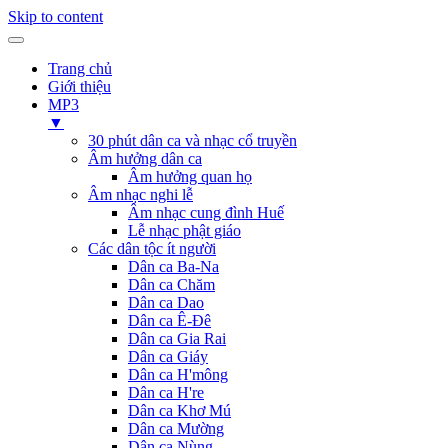
Skip to content
Trang chủ
Giới thiệu
MP3
▼
30 phút dân ca và nhạc cổ truyền
Âm hưởng dân ca
Âm hưởng quan họ
Âm nhạc nghi lễ
Âm nhạc cung đình Huế
Lễ nhạc phật giáo
Các dân tộc ít người
Dân ca Ba-Na
Dân ca Chăm
Dân ca Dao
Dân ca Ê-Đê
Dân ca Gia Rai
Dân ca Giáy
Dân ca H'mông
Dân ca H're
Dân ca Khơ Mú
Dân ca Mường
Dân ca Nùng