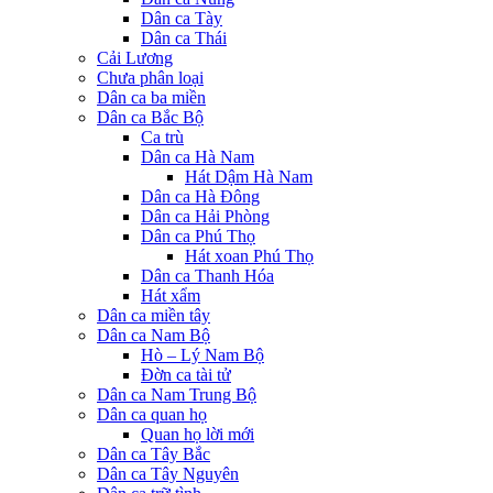
Dân ca Tày
Dân ca Thái
Cải Lương
Chưa phân loại
Dân ca ba miền
Dân ca Bắc Bộ
Ca trù
Dân ca Hà Nam
Hát Dậm Hà Nam
Dân ca Hà Đông
Dân ca Hải Phòng
Dân ca Phú Thọ
Hát xoan Phú Thọ
Dân ca Thanh Hóa
Hát xẩm
Dân ca miền tây
Dân ca Nam Bộ
Hò – Lý Nam Bộ
Đờn ca tài tử
Dân ca Nam Trung Bộ
Dân ca quan họ
Quan họ lời mới
Dân ca Tây Bắc
Dân ca Tây Nguyên