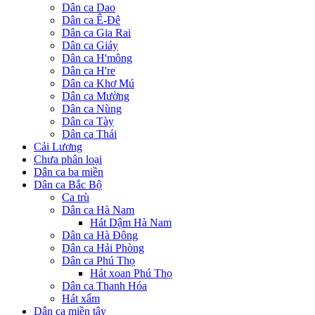
Dân ca Dao
Dân ca Ê-Đê
Dân ca Gia Rai
Dân ca Giáy
Dân ca H'mông
Dân ca H're
Dân ca Khơ Mú
Dân ca Mường
Dân ca Nùng
Dân ca Tày
Dân ca Thái
Cải Lương
Chưa phân loại
Dân ca ba miền
Dân ca Bắc Bộ
Ca trù
Dân ca Hà Nam
Hát Dậm Hà Nam
Dân ca Hà Đông
Dân ca Hải Phòng
Dân ca Phú Thọ
Hát xoan Phú Thọ
Dân ca Thanh Hóa
Hát xẩm
Dân ca miền tây