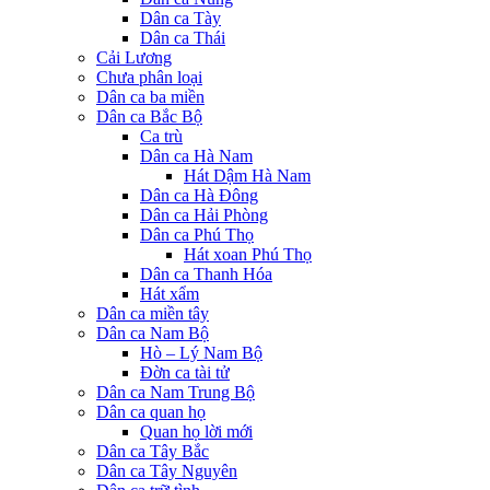
Dân ca Tày
Dân ca Thái
Cải Lương
Chưa phân loại
Dân ca ba miền
Dân ca Bắc Bộ
Ca trù
Dân ca Hà Nam
Hát Dậm Hà Nam
Dân ca Hà Đông
Dân ca Hải Phòng
Dân ca Phú Thọ
Hát xoan Phú Thọ
Dân ca Thanh Hóa
Hát xẩm
Dân ca miền tây
Dân ca Nam Bộ
Hò – Lý Nam Bộ
Đờn ca tài tử
Dân ca Nam Trung Bộ
Dân ca quan họ
Quan họ lời mới
Dân ca Tây Bắc
Dân ca Tây Nguyên