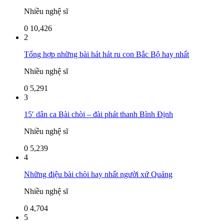
Nhiều nghệ sĩ
0
10,426
2
Tổng hợp những bài hát hát ru con Bắc Bộ hay nhất
Nhiều nghệ sĩ
0
5,291
3
15′ dân ca Bài chòi – đài phát thanh Bình Định
Nhiều nghệ sĩ
0
5,239
4
Những điệu bài chòi hay nhất người xứ Quảng
Nhiều nghệ sĩ
0
4,704
5