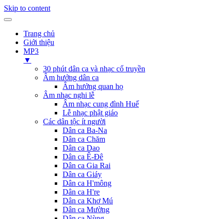
Skip to content
Trang chủ
Giới thiệu
MP3
▼
30 phút dân ca và nhạc cổ truyền
Âm hưởng dân ca
Âm hưởng quan họ
Âm nhạc nghi lễ
Âm nhạc cung đình Huế
Lễ nhạc phật giáo
Các dân tộc ít người
Dân ca Ba-Na
Dân ca Chăm
Dân ca Dao
Dân ca Ê-Đê
Dân ca Gia Rai
Dân ca Giáy
Dân ca H'mông
Dân ca H're
Dân ca Khơ Mú
Dân ca Mường
Dân ca Nùng