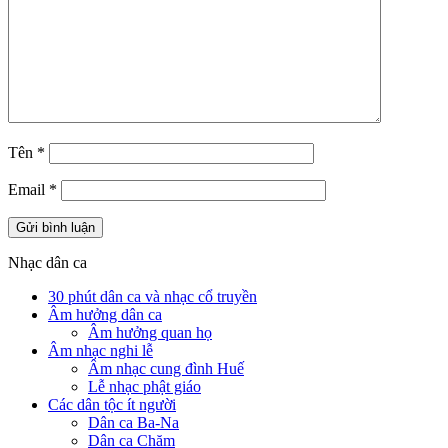
Tên
*
Email
*
Nhạc dân ca
30 phút dân ca và nhạc cổ truyền
Âm hưởng dân ca
Âm hưởng quan họ
Âm nhạc nghi lễ
Âm nhạc cung đình Huế
Lễ nhạc phật giáo
Các dân tộc ít người
Dân ca Ba-Na
Dân ca Chăm