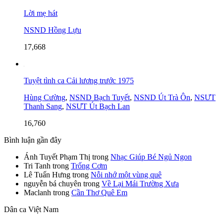
Lời mẹ hát
NSND Hồng Lựu
17,668
Tuyệt tình ca Cải lương trước 1975
Hùng Cường
,
NSND Bạch Tuyết
,
NSND Út Trà Ôn
,
NSƯT
Thanh Sang
,
NSƯT Út Bạch Lan
16,760
Bình luận gần đây
Ánh Tuyết Phạm Thị
trong
Nhạc Giúp Bé Ngủ Ngon
Tri Tanh
trong
Trống Cơm
Lê Tuấn Hưng
trong
Nỗi nhớ một vùng quê
nguyễn bá chuyên
trong
Về Lại Mái Trường Xưa
Maclanh
trong
Cần Thơ Quê Em
Dân ca Việt Nam