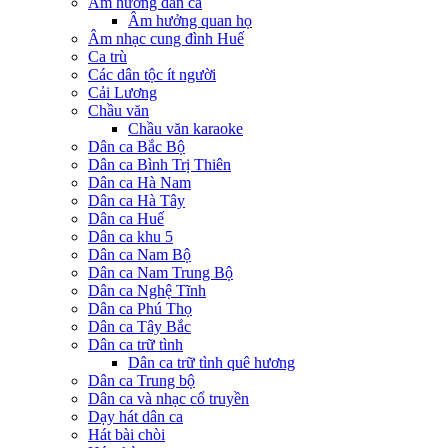
Âm hưởng dân ca
Âm hưởng quan họ
Âm nhạc cung đình Huế
Ca trù
Các dân tộc ít người
Cải Lương
Chầu văn
Chầu văn karaoke
Dân ca Bắc Bộ
Dân ca Bình Trị Thiên
Dân ca Hà Nam
Dân ca Hà Tây
Dân ca Huế
Dân ca khu 5
Dân ca Nam Bộ
Dân ca Nam Trung Bộ
Dân ca Nghệ Tĩnh
Dân ca Phú Thọ
Dân ca Tây Bắc
Dân ca trữ tình
Dân ca trữ tình quê hương
Dân ca Trung bộ
Dân ca và nhạc cổ truyền
Dạy hát dân ca
Hát bài chòi