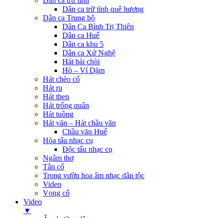
Dân ca trữ tình
Dân ca trữ tình quê hương
Dân ca Trung bộ
Dân Ca Bình Trị Thiên
Dân ca Huế
Dân ca khu 5
Dân ca Xứ Nghệ
Hát bài chòi
Hò – Ví Dặm
Hát chèo cổ
Hát ru
Hát then
Hát trống quân
Hát tuồng
Hát văn – Hát chầu văn
Chầu văn Huế
Hòa tấu nhạc cụ
Độc tấu nhạc cụ
Ngâm thơ
Tân cổ
Trong vườn hoa âm nhạc dân tộc
Video
Vọng cổ
Video
▼