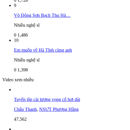
0
1,728
9
Võ Đông Sơn Bạch Thu Hà…
Nhiều nghệ sĩ
0
1,486
10
Em muốn về Hà Tĩnh cùng anh
Nhiều nghệ sĩ
0
1,398
Video xem nhiều
Tuyển tập cải lương vọng cổ hơi dài
Châu Thanh
,
NSƯT Phượng Hằng
47,562