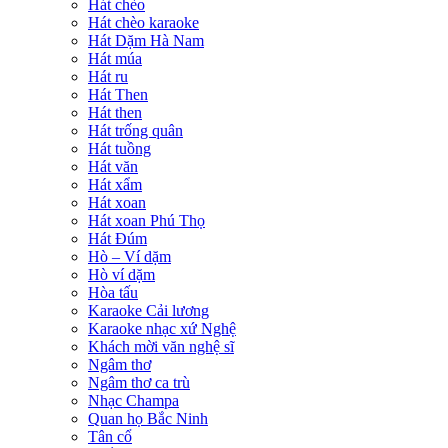
Hát chèo
Hát chèo karaoke
Hát Dặm Hà Nam
Hát múa
Hát ru
Hát Then
Hát then
Hát trống quân
Hát tuồng
Hát văn
Hát xẩm
Hát xoan
Hát xoan Phú Thọ
Hát Đúm
Hò – Ví dặm
Hò ví dặm
Hòa tấu
Karaoke Cải lương
Karaoke nhạc xứ Nghệ
Khách mời văn nghệ sĩ
Ngâm thơ
Ngâm thơ ca trù
Nhạc Champa
Quan họ Bắc Ninh
Tân cổ