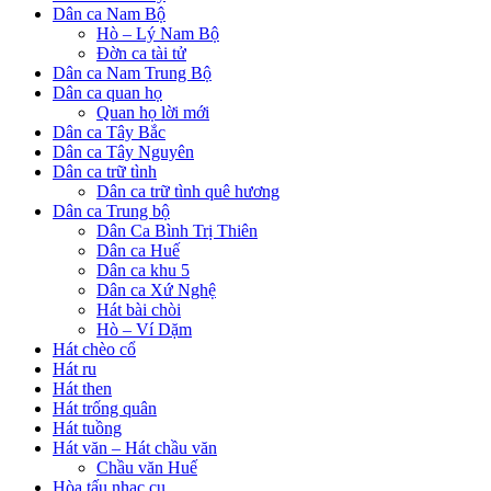
Dân ca Nam Bộ
Hò – Lý Nam Bộ
Đờn ca tài tử
Dân ca Nam Trung Bộ
Dân ca quan họ
Quan họ lời mới
Dân ca Tây Bắc
Dân ca Tây Nguyên
Dân ca trữ tình
Dân ca trữ tình quê hương
Dân ca Trung bộ
Dân Ca Bình Trị Thiên
Dân ca Huế
Dân ca khu 5
Dân ca Xứ Nghệ
Hát bài chòi
Hò – Ví Dặm
Hát chèo cổ
Hát ru
Hát then
Hát trống quân
Hát tuồng
Hát văn – Hát chầu văn
Chầu văn Huế
Hòa tấu nhạc cụ