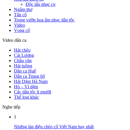
Độc tấu nhạc cụ
Ngâm thơ
Tân cổ
Trong vườn hoa âm nhạc dân tộc
Video
Vọng cổ
Video dân ca
Hát chèo
Cải Lương
Chầu văn
Hát tuồng
Dân ca Huế
Dân ca Trung bộ
Hát Dặm Hà Nam
Hò – Ví dặm
Các dân tộc ít người
Thể loại khác
Nghe tiếp
1
Những làn điệu chèo cổ Việt Nam hay nhất