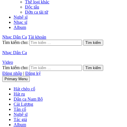
Thể loại khác
Độc tấu
Đờn ca tài tử
Nghệ sĩ
Nhạc sĩ
Album
Nhạc Dân Ca
Tài khoản
Tìm kiếm cho:
Nhạc Dân Ca
Video
Tìm kiếm cho:
Đăng nhập
|
Đăng ký
Primary Menu
Hát chèo cổ
Hát ru
Dân ca Nam Bộ
Cải Lương
Tân cổ
Nghệ sĩ
Tác giả
Album