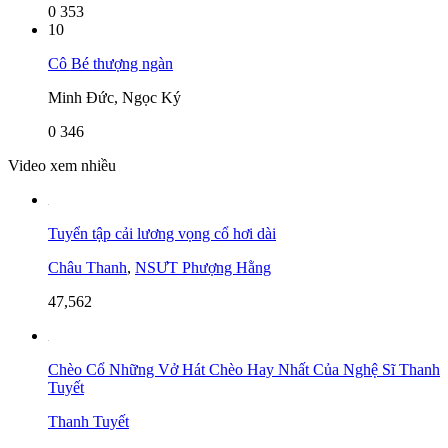
0
353
10
Cô Bé thượng ngàn
Minh Đức, Ngọc Ký
0
346
Video xem nhiều
Tuyển tập cải lương vọng cổ hơi dài
Châu Thanh
,
NSƯT Phượng Hằng
47,562
Chèo Cổ Những Vở Hát Chèo Hay Nhất Của Nghệ Sĩ Thanh
Tuyết
Thanh Tuyết