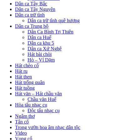
Dân ca Tây Bắc
Dân ca Tây Nguyên
Dân ca trữ tình
Dân ca trữ tình quê hương
Dân ca Trung bộ
Dân Ca Bình Trị Thiên
Dân ca Huế
Dân ca khu 5
Dân ca Xứ Nghệ
Hát bài chòi
Hò – Ví Dặm
Hát chèo cổ
Hát ru
Hát then
Hát trống quân
Hát tuồng
Hát văn – Hát chầu văn
Chầu văn Huế
Hòa tấu nhạc cụ
Độc tấu nhạc cụ
Ngâm thơ
Tân cổ
Trong vườn hoa âm nhạc dân tộc
Video
Vọng cổ