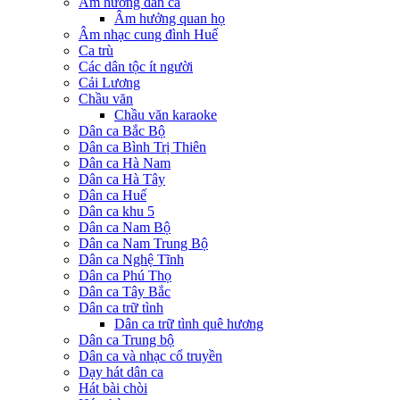
Âm hưởng dân ca
Âm hưởng quan họ
Âm nhạc cung đình Huế
Ca trù
Các dân tộc ít người
Cải Lương
Chầu văn
Chầu văn karaoke
Dân ca Bắc Bộ
Dân ca Bình Trị Thiên
Dân ca Hà Nam
Dân ca Hà Tây
Dân ca Huế
Dân ca khu 5
Dân ca Nam Bộ
Dân ca Nam Trung Bộ
Dân ca Nghệ Tĩnh
Dân ca Phú Thọ
Dân ca Tây Bắc
Dân ca trữ tình
Dân ca trữ tình quê hương
Dân ca Trung bộ
Dân ca và nhạc cổ truyền
Dạy hát dân ca
Hát bài chòi