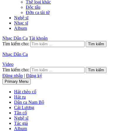
Thể loại khác
Độc tấu
Đờn ca tài tử
Nghệ sĩ
Nhạc sĩ
Album
Nhạc Dân Ca
Tài khoản
Tìm kiếm cho:
Nhạc Dân Ca
Video
Tìm kiếm cho:
Đăng nhập
|
Đăng ký
Primary Menu
Hát chèo cổ
Hát ru
Dân ca Nam Bộ
Cải Lương
Tân cổ
Nghệ sĩ
Tác giả
Album