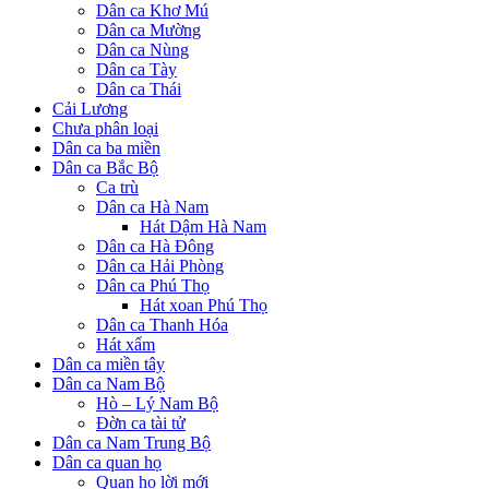
Dân ca Khơ Mú
Dân ca Mường
Dân ca Nùng
Dân ca Tày
Dân ca Thái
Cải Lương
Chưa phân loại
Dân ca ba miền
Dân ca Bắc Bộ
Ca trù
Dân ca Hà Nam
Hát Dậm Hà Nam
Dân ca Hà Đông
Dân ca Hải Phòng
Dân ca Phú Thọ
Hát xoan Phú Thọ
Dân ca Thanh Hóa
Hát xẩm
Dân ca miền tây
Dân ca Nam Bộ
Hò – Lý Nam Bộ
Đờn ca tài tử
Dân ca Nam Trung Bộ
Dân ca quan họ
Quan họ lời mới