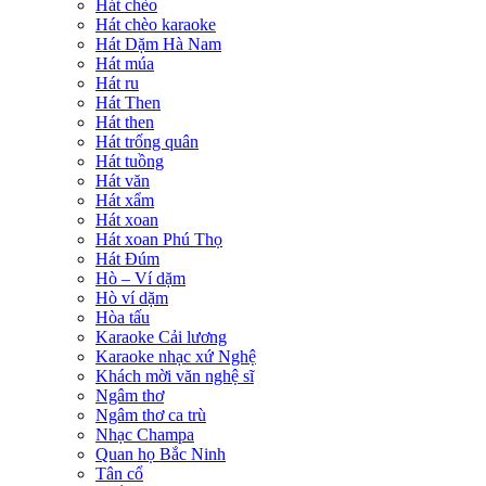
Hát chèo
Hát chèo karaoke
Hát Dặm Hà Nam
Hát múa
Hát ru
Hát Then
Hát then
Hát trống quân
Hát tuồng
Hát văn
Hát xẩm
Hát xoan
Hát xoan Phú Thọ
Hát Đúm
Hò – Ví dặm
Hò ví dặm
Hòa tấu
Karaoke Cải lương
Karaoke nhạc xứ Nghệ
Khách mời văn nghệ sĩ
Ngâm thơ
Ngâm thơ ca trù
Nhạc Champa
Quan họ Bắc Ninh
Tân cổ