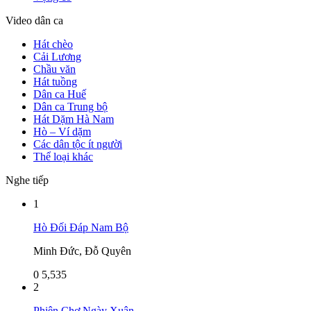
Video dân ca
Hát chèo
Cải Lương
Chầu văn
Hát tuồng
Dân ca Huế
Dân ca Trung bộ
Hát Dặm Hà Nam
Hò – Ví dặm
Các dân tộc ít người
Thể loại khác
Nghe tiếp
1
Hò Đối Đáp Nam Bộ
Minh Đức, Đỗ Quyên
0
5,535
2
Phiên Chợ Ngày Xuân