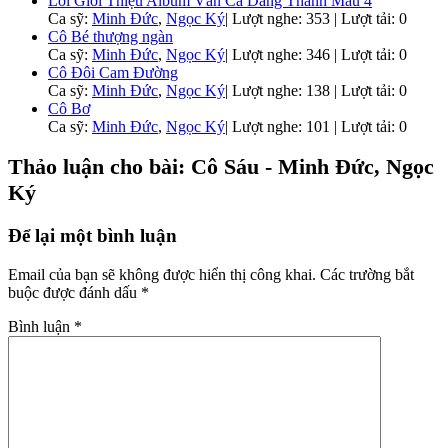
Lời Giới Thiệu Album Văn Ca Dâng Thánh Mẫu 4
Ca sỹ:
Minh Đức
,
Ngọc Ký
|
Lượt nghe: 353 | Lượt tải: 0
Cô Bé thượng ngàn
Ca sỹ:
Minh Đức
,
Ngọc Ký
|
Lượt nghe: 346 | Lượt tải: 0
Cô Đôi Cam Đường
Ca sỹ:
Minh Đức
,
Ngọc Ký
|
Lượt nghe: 138 | Lượt tải: 0
Cô Bơ
Ca sỹ:
Minh Đức
,
Ngọc Ký
|
Lượt nghe: 101 | Lượt tải: 0
Thảo luận cho bài: Cô Sáu - Minh Đức, Ngọc
Ký
Để lại một bình luận
Email của bạn sẽ không được hiển thị công khai.
Các trường bắt
buộc được đánh dấu
*
Bình luận
*