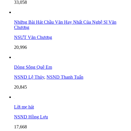
33,058
Những Bài Hát Chầu Văn Hay Nhất Của Nghệ Sĩ Văn
Chương
NSƯT Văn Chương
20,996
Dòng Sông Quê Em
NSND Lệ Thủy
,
NSND Thanh Tuấn
20,845
Lời mẹ hát
NSND Hồng Lựu
17,668