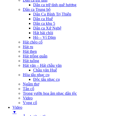
Dân ca trữ tình
Dân ca trữ tình quê hương
Dân ca Trung bộ
Dân Ca Bình Trị Thiên
Dân ca Huế
Dân ca khu 5
Dân ca Xứ Nghệ
Hát bài chòi
Hò – Ví Dặm
Hát chèo cổ
Hát ru
Hát then
Hát trống quân
Hát tuồng
Hát văn – Hát chầu văn
Chầu văn Huế
Hòa tấu nhạc cụ
Độc tấu nhạc cụ
Ngâm thơ
Tân cổ
Trong vườn hoa âm nhạc dân tộc
Video
Vọng cổ
Video
▼