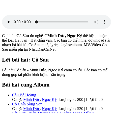
Ca khúc
Cô Sáu
do nghệ sĩ
Minh Đức, Ngọc Ký
thể hiện, thuộc
thể loại Hát văn - Hát chầu văn. Các bạn có thể nghe, download (tải
nhạc) lời bài hát Co Sau mp3, lyric, playlist/album, MV/Video Co
Sau miễn phí tại NhacDanCa.Net
Lời bài hát: Cô Sáu
Bài hát Cô Sáu - Minh Đức, Ngọc Ký chưa có lời. Các bạn có thể
đóng góp tại phần bình luận. Trân trọng !
Bài hát cùng Album
Cậu Bé Hoàng
Ca sỹ:
Minh Đức
,
Ngọc Ký
|
Lượt nghe: 890 | Lượt tải: 0
Cô Chín Sòng Sơn
Ca sỹ:
Minh Đức
,
Ngọc Ký
|
Lượt nghe: 520 | Lượt tải: 0