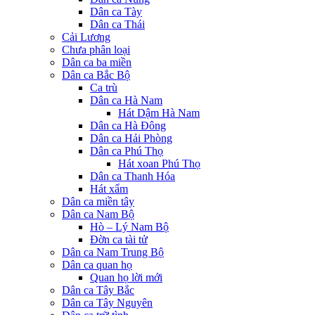
Dân ca Tày
Dân ca Thái
Cải Lương
Chưa phân loại
Dân ca ba miền
Dân ca Bắc Bộ
Ca trù
Dân ca Hà Nam
Hát Dậm Hà Nam
Dân ca Hà Đông
Dân ca Hải Phòng
Dân ca Phú Thọ
Hát xoan Phú Thọ
Dân ca Thanh Hóa
Hát xẩm
Dân ca miền tây
Dân ca Nam Bộ
Hò – Lý Nam Bộ
Đờn ca tài tử
Dân ca Nam Trung Bộ
Dân ca quan họ
Quan họ lời mới
Dân ca Tây Bắc
Dân ca Tây Nguyên