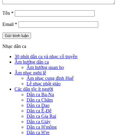
Tên
*
Email
*
Nhạc dân ca
30 phút dân ca và nhạc cổ truyền
Âm hưởng dân ca
Âm hưởng quan họ
Âm nhạc nghi lễ
Âm nhạc cung đình Huế
Lễ nhạc phật giáo
Các dân tộc ít người
Dân ca Ba-Na
Dân ca Chăm
Dân ca Dao
Dân ca Ê-Đê
Dân ca Gia Rai
Dân ca Giáy
Dân ca H'mông
Dân ca H're