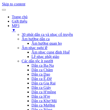
Skip to content
Trang chủ
Giới thiệu
MP3
▼
30 phút dân ca và nhạc cổ truyền
Âm hưởng dân ca
Âm hưởng quan họ
Âm nhạc nghi lễ
Âm nhạc cung đình Huế
Lễ nhạc phật giáo
Các dân tộc ít người
Dân ca Ba-Na
Dân ca Chăm
Dân ca Dao
Dân ca Ê-Đê
Dân ca Gia Rai
Dân ca Giáy
Dân ca H'mông
Dân ca H're
Dân ca Khơ Mú
Dân ca Mường
Dân ca Nùng