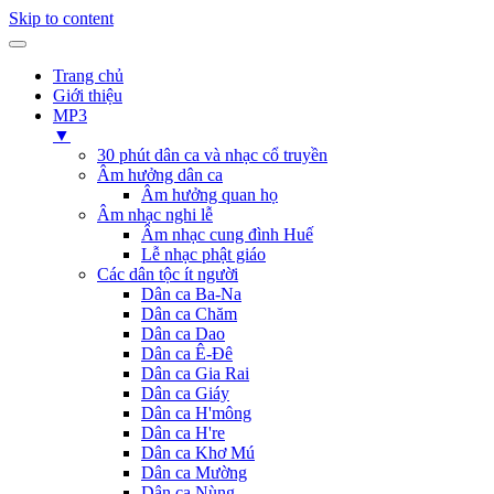
Skip to content
Trang chủ
Giới thiệu
MP3
▼
30 phút dân ca và nhạc cổ truyền
Âm hưởng dân ca
Âm hưởng quan họ
Âm nhạc nghi lễ
Âm nhạc cung đình Huế
Lễ nhạc phật giáo
Các dân tộc ít người
Dân ca Ba-Na
Dân ca Chăm
Dân ca Dao
Dân ca Ê-Đê
Dân ca Gia Rai
Dân ca Giáy
Dân ca H'mông
Dân ca H're
Dân ca Khơ Mú
Dân ca Mường
Dân ca Nùng