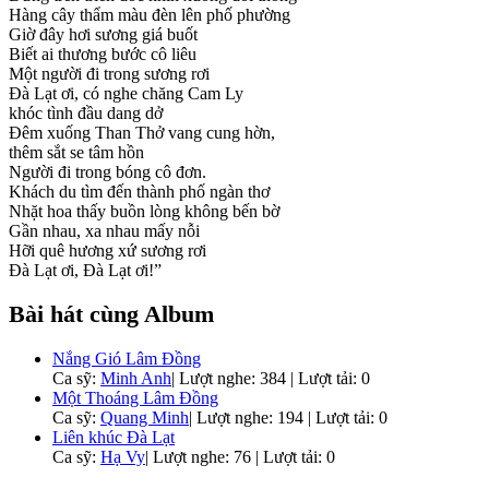
Hàng cây thẩm màu đèn lên phố phường
Giờ đây hơi sương giá buốt
Biết ai thương bước cô liêu
Một người đi trong sương rơi
Đà Lạt ơi, có nghe chăng Cam Ly
khóc tình đầu dang dở
Đêm xuống Than Thở vang cung hờn,
thêm sắt se tâm hồn
Người đi trong bóng cô đơn.
Khách du tìm đến thành phố ngàn thơ
Nhặt hoa thấy buồn lòng không bến bờ
Gần nhau, xa nhau mấy nỗi
Hỡi quê hương xứ sương rơi
Đà Lạt ơi, Đà Lạt ơi!”
Bài hát cùng Album
Nắng Gió Lâm Đồng
Ca sỹ:
Minh Anh
|
Lượt nghe: 384 | Lượt tải: 0
Một Thoáng Lâm Đồng
Ca sỹ:
Quang Minh
|
Lượt nghe: 194 | Lượt tải: 0
Liên khúc Đà Lạt
Ca sỹ:
Hạ Vy
|
Lượt nghe: 76 | Lượt tải: 0