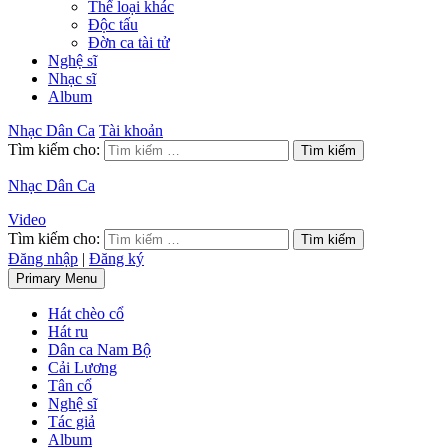
Thể loại khác
Độc tấu
Đờn ca tài tử
Nghệ sĩ
Nhạc sĩ
Album
Nhạc Dân Ca
Tài khoản
Tìm kiếm cho:
Nhạc Dân Ca
Video
Tìm kiếm cho:
Đăng nhập
|
Đăng ký
Primary Menu
Hát chèo cổ
Hát ru
Dân ca Nam Bộ
Cải Lương
Tân cổ
Nghệ sĩ
Tác giả
Album