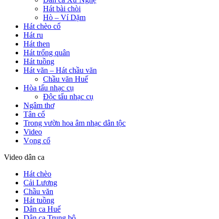
Hát bài chòi
Hò – Ví Dặm
Hát chèo cổ
Hát ru
Hát then
Hát trống quân
Hát tuồng
Hát văn – Hát chầu văn
Chầu văn Huế
Hòa tấu nhạc cụ
Độc tấu nhạc cụ
Ngâm thơ
Tân cổ
Trong vườn hoa âm nhạc dân tộc
Video
Vọng cổ
Video dân ca
Hát chèo
Cải Lương
Chầu văn
Hát tuồng
Dân ca Huế
Dân ca Trung bộ