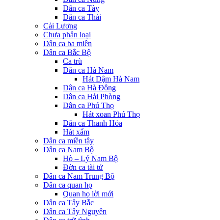
Dân ca Tày
Dân ca Thái
Cải Lương
Chưa phân loại
Dân ca ba miền
Dân ca Bắc Bộ
Ca trù
Dân ca Hà Nam
Hát Dậm Hà Nam
Dân ca Hà Đông
Dân ca Hải Phòng
Dân ca Phú Thọ
Hát xoan Phú Thọ
Dân ca Thanh Hóa
Hát xẩm
Dân ca miền tây
Dân ca Nam Bộ
Hò – Lý Nam Bộ
Đờn ca tài tử
Dân ca Nam Trung Bộ
Dân ca quan họ
Quan họ lời mới
Dân ca Tây Bắc
Dân ca Tây Nguyên