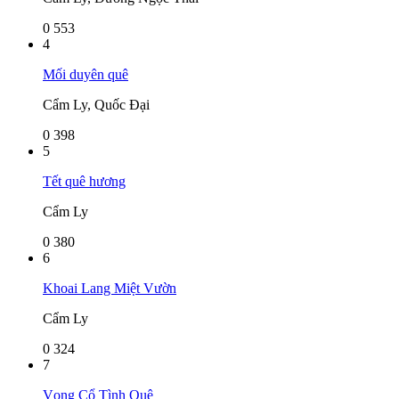
0
553
4
Mối duyên quê
Cẩm Ly, Quốc Đại
0
398
5
Tết quê hương
Cẩm Ly
0
380
6
Khoai Lang Miệt Vườn
Cẩm Ly
0
324
7
Vọng Cổ Tình Quê