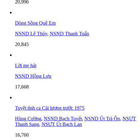
20,996
Dòng Sông Quê Em
NSND Lệ Thủy
,
NSND Thanh Tuấn
20,845
Lời mẹ hát
NSND Hồng Lựu
17,668
Tuyệt tình ca Cải lương trước 1975
Hùng Cường
,
NSND Bạch Tuyết
,
NSND Út Trà Ôn
,
NSƯT
Thanh Sang
,
NSƯT Út Bạch Lan
16,760