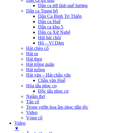
Dân ca trữ tình
Dân ca trữ tình quê hương
Dân ca Trung bộ
Dân Ca Bình Trị Thiên
Dân ca Huế
Dân ca khu 5
Dân ca Xứ Nghệ
Hát bài chòi
Hò – Ví Dặm
Hát chèo cổ
Hát ru
Hát then
Hát trống quân
Hát tuồng
Hát văn – Hát chầu văn
Chầu văn Huế
Hòa tấu nhạc cụ
Độc tấu nhạc cụ
Ngâm thơ
Tân cổ
Trong vườn hoa âm nhạc dân tộc
Video
Vọng cổ
Video
▼