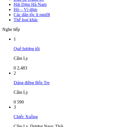
Hát Dặm Hà Nam
Hò – Ví dặm
Các dân tộc ít người
Thể loại khác
Nghe tiếp
1
Quê hương tôi
Cẩm Ly
0
2,483
2
Dáng đứng Bến Tre
Cẩm Ly
0
590
3
Chiếc Xuồng
Cẩm Ly, Dương Ngọc Thái