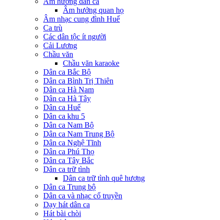
Âm hưởng dân ca
Âm hưởng quan họ
Âm nhạc cung đình Huế
Ca trù
Các dân tộc ít người
Cải Lương
Chầu văn
Chầu văn karaoke
Dân ca Bắc Bộ
Dân ca Bình Trị Thiên
Dân ca Hà Nam
Dân ca Hà Tây
Dân ca Huế
Dân ca khu 5
Dân ca Nam Bộ
Dân ca Nam Trung Bộ
Dân ca Nghệ Tĩnh
Dân ca Phú Thọ
Dân ca Tây Bắc
Dân ca trữ tình
Dân ca trữ tình quê hương
Dân ca Trung bộ
Dân ca và nhạc cổ truyền
Dạy hát dân ca
Hát bài chòi