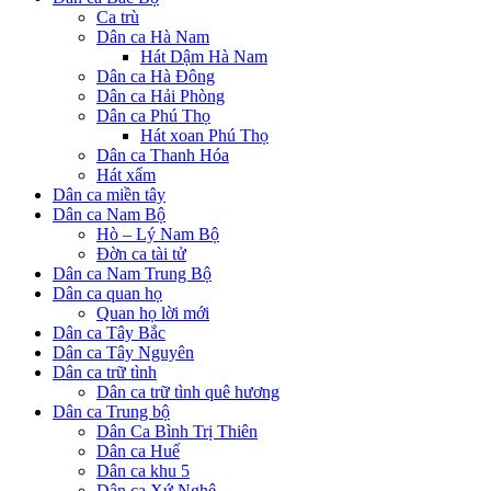
Ca trù
Dân ca Hà Nam
Hát Dậm Hà Nam
Dân ca Hà Đông
Dân ca Hải Phòng
Dân ca Phú Thọ
Hát xoan Phú Thọ
Dân ca Thanh Hóa
Hát xẩm
Dân ca miền tây
Dân ca Nam Bộ
Hò – Lý Nam Bộ
Đờn ca tài tử
Dân ca Nam Trung Bộ
Dân ca quan họ
Quan họ lời mới
Dân ca Tây Bắc
Dân ca Tây Nguyên
Dân ca trữ tình
Dân ca trữ tình quê hương
Dân ca Trung bộ
Dân Ca Bình Trị Thiên
Dân ca Huế
Dân ca khu 5
Dân ca Xứ Nghệ