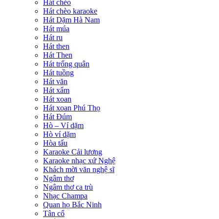
Hát chèo
Hát chèo karaoke
Hát Dặm Hà Nam
Hát múa
Hát ru
Hát then
Hát Then
Hát trống quân
Hát tuồng
Hát văn
Hát xẩm
Hát xoan
Hát xoan Phú Thọ
Hát Đúm
Hò – Ví dặm
Hò ví dặm
Hòa tấu
Karaoke Cải lương
Karaoke nhạc xứ Nghệ
Khách mời văn nghệ sĩ
Ngâm thơ
Ngâm thơ ca trù
Nhạc Champa
Quan họ Bắc Ninh
Tân cổ