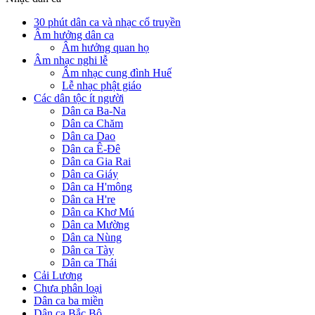
30 phút dân ca và nhạc cổ truyền
Âm hưởng dân ca
Âm hưởng quan họ
Âm nhạc nghi lễ
Âm nhạc cung đình Huế
Lễ nhạc phật giáo
Các dân tộc ít người
Dân ca Ba-Na
Dân ca Chăm
Dân ca Dao
Dân ca Ê-Đê
Dân ca Gia Rai
Dân ca Giáy
Dân ca H'mông
Dân ca H're
Dân ca Khơ Mú
Dân ca Mường
Dân ca Nùng
Dân ca Tày
Dân ca Thái
Cải Lương
Chưa phân loại
Dân ca ba miền
Dân ca Bắc Bộ