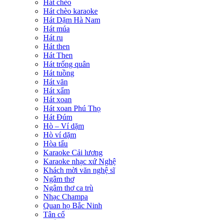
Hát chèo
Hát chèo karaoke
Hát Dặm Hà Nam
Hát múa
Hát ru
Hát then
Hát Then
Hát trống quân
Hát tuồng
Hát văn
Hát xẩm
Hát xoan
Hát xoan Phú Thọ
Hát Đúm
Hò – Ví dặm
Hò ví dặm
Hòa tấu
Karaoke Cải lương
Karaoke nhạc xứ Nghệ
Khách mời văn nghệ sĩ
Ngâm thơ
Ngâm thơ ca trù
Nhạc Champa
Quan họ Bắc Ninh
Tân cổ