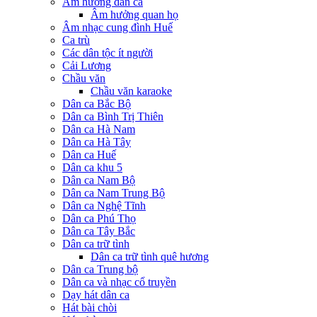
Âm hưởng dân ca
Âm hưởng quan họ
Âm nhạc cung đình Huế
Ca trù
Các dân tộc ít người
Cải Lương
Chầu văn
Chầu văn karaoke
Dân ca Bắc Bộ
Dân ca Bình Trị Thiên
Dân ca Hà Nam
Dân ca Hà Tây
Dân ca Huế
Dân ca khu 5
Dân ca Nam Bộ
Dân ca Nam Trung Bộ
Dân ca Nghệ Tĩnh
Dân ca Phú Thọ
Dân ca Tây Bắc
Dân ca trữ tình
Dân ca trữ tình quê hương
Dân ca Trung bộ
Dân ca và nhạc cổ truyền
Dạy hát dân ca
Hát bài chòi