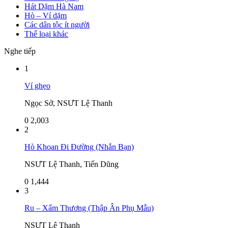
Hát Dặm Hà Nam
Hò – Ví dặm
Các dân tộc ít người
Thể loại khác
Nghe tiếp
1
Ví ghẹo
Ngọc Sở, NSƯT Lệ Thanh
0
2,003
2
Hò Khoan Đi Đường (Nhắn Bạn)
NSƯT Lệ Thanh, Tiến Dũng
0
1,444
3
Ru – Xẩm Thương (Thập Ân Phụ Mẫu)
NSƯT Lệ Thanh