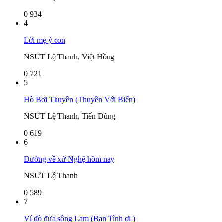
0
934
4
Lời mẹ ý con
NSƯT Lệ Thanh, Việt Hồng
0
721
5
Hò Bơi Thuyền (Thuyền Với Biển)
NSƯT Lệ Thanh, Tiến Dũng
0
619
6
Đường về xứ Nghệ hôm nay
NSƯT Lệ Thanh
0
589
7
Ví đò đưa sông Lam (Bạn Tình ơi )