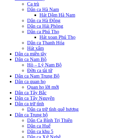
Ca trù
Dân ca Hà Nam
Hát Dậm Hà Nam
Dân ca Hà Đông
Dân ca Hải Phòng
Dân ca Phú Thọ
Hát xoan Phú Thọ
Dân ca Thanh Hóa
Hát xẩm
Dân ca miền tây
Dân ca Nam Bộ
Hò – Lý Nam Bộ
Đờn ca tài tử
Dân ca Nam Trung Bộ
Dân ca quan họ
Quan họ lời mới
Dân ca Tây Bắc
Dân ca Tây Nguyên
Dân ca trữ tình
Dân ca trữ tình quê hương
Dân ca Trung bộ
Dân Ca Bình Trị Thiên
Dân ca Huế
Dân ca khu 5
Dân ca Xứ Nghệ