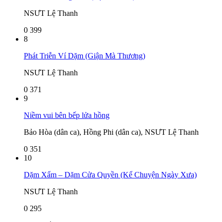
NSƯT Lệ Thanh
0
399
8
Phát Triễn Ví Dặm (Giận Mà Thương)
NSƯT Lệ Thanh
0
371
9
Niềm vui bên bếp lửa hồng
Bảo Hòa (dân ca), Hồng Phi (dân ca), NSƯT Lệ Thanh
0
351
10
Dặm Xẩm – Dặm Cửa Quyền (Kể Chuyện Ngày Xưa)
NSƯT Lệ Thanh
0
295