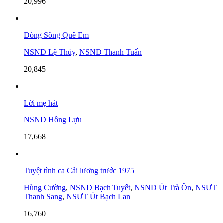
20,996
Dòng Sông Quê Em
NSND Lệ Thủy
,
NSND Thanh Tuấn
20,845
Lời mẹ hát
NSND Hồng Lựu
17,668
Tuyệt tình ca Cải lương trước 1975
Hùng Cường
,
NSND Bạch Tuyết
,
NSND Út Trà Ôn
,
NSƯT
Thanh Sang
,
NSƯT Út Bạch Lan
16,760