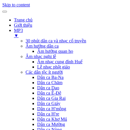
Skip to content
Trang chủ
Giới thiệu
MP3
▼
30 phút dân ca và nhạc cổ truyền
Âm hưởng dân ca
Âm hưởng quan họ
Âm nhạc nghi lễ
Âm nhạc cung đình Huế
Lễ nhạc phật giáo
Các dân tộc ít người
Dân ca Ba-Na
Dân ca Chăm
Dân ca Dao
Dân ca Ê-Đê
Dân ca Gia Rai
Dân ca Giáy
Dân ca H'mông
Dân ca H're
Dân ca Khơ Mú
Dân ca Mường
Dân ca Nùng