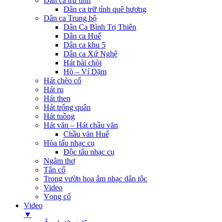
Dân ca trữ tình
Dân ca trữ tình quê hương
Dân ca Trung bộ
Dân Ca Bình Trị Thiên
Dân ca Huế
Dân ca khu 5
Dân ca Xứ Nghệ
Hát bài chòi
Hò – Ví Dặm
Hát chèo cổ
Hát ru
Hát then
Hát trống quân
Hát tuồng
Hát văn – Hát chầu văn
Chầu văn Huế
Hòa tấu nhạc cụ
Độc tấu nhạc cụ
Ngâm thơ
Tân cổ
Trong vườn hoa âm nhạc dân tộc
Video
Vọng cổ
Video
▼