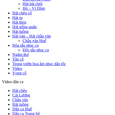
Hát bài chòi
Hò – Ví Dặm
Hát chèo cổ
Hát ru
Hát then
Hát trống quân
Hát tuồng
Hát văn – Hát chầu văn
Chầu văn Huế
Hòa tấu nhạc cụ
Độc tấu nhạc cụ
Ngâm thơ
Tân cổ
Trong vườn hoa âm nhạc dân tộc
Video
Vọng cổ
Video dân ca
Hát chèo
Cải Lương
Chầu văn
Hát tuồng
Dân ca Huế
Dân ca Trung bộ