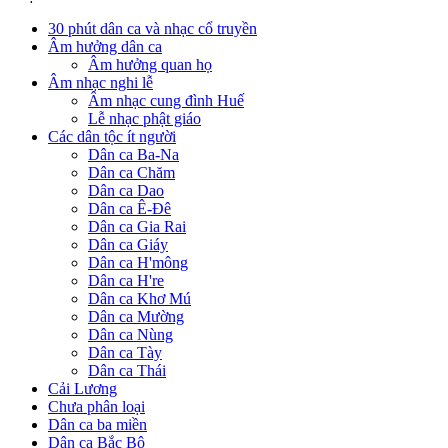
30 phút dân ca và nhạc cổ truyền
Âm hưởng dân ca
Âm hưởng quan họ
Âm nhạc nghi lễ
Âm nhạc cung đình Huế
Lễ nhạc phật giáo
Các dân tộc ít người
Dân ca Ba-Na
Dân ca Chăm
Dân ca Dao
Dân ca Ê-Đê
Dân ca Gia Rai
Dân ca Giáy
Dân ca H'mông
Dân ca H're
Dân ca Khơ Mú
Dân ca Mường
Dân ca Nùng
Dân ca Tày
Dân ca Thái
Cải Lương
Chưa phân loại
Dân ca ba miền
Dân ca Bắc Bộ