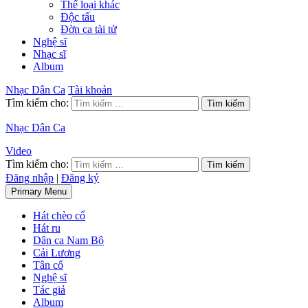
Thể loại khác
Độc tấu
Đờn ca tài tử
Nghệ sĩ
Nhạc sĩ
Album
Nhạc Dân Ca
Tài khoản
Tìm kiếm cho:
Nhạc Dân Ca
Video
Tìm kiếm cho:
Đăng nhập
|
Đăng ký
Primary Menu
Hát chèo cổ
Hát ru
Dân ca Nam Bộ
Cải Lương
Tân cổ
Nghệ sĩ
Tác giả
Album