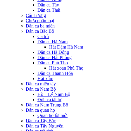
Dân ca Tày
Dân ca Thái
Cải Lương
Chưa phân loại
Dân ca ba miền
Dân ca Bắc Bộ
Ca trù
Dân ca Hà Nam
Hát Dậm Hà Nam
Dân ca Hà Đông
Dân ca Hải Phòng
Dân ca Phú Thọ
Hát xoan Phú Thọ
Dân ca Thanh Hóa
Hát xẩm
Dân ca miền tây
Dân ca Nam Bộ
Hò – Lý Nam Bộ
Đờn ca tài tử
Dân ca Nam Trung Bộ
Dân ca quan họ
Quan họ lời mới
Dân ca Tây Bắc
Dân ca Tây Nguyên