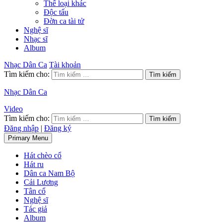
Thể loại khác
Độc tấu
Đờn ca tài tử
Nghệ sĩ
Nhạc sĩ
Album
Nhạc Dân Ca
Tài khoản
Tìm kiếm cho:
Nhạc Dân Ca
Video
Tìm kiếm cho:
Đăng nhập
|
Đăng ký
Primary Menu
Hát chèo cổ
Hát ru
Dân ca Nam Bộ
Cải Lương
Tân cổ
Nghệ sĩ
Tác giả
Album