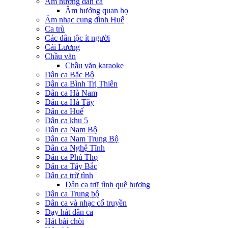
Âm hưởng dân ca
Âm hưởng quan họ
Âm nhạc cung đình Huế
Ca trù
Các dân tộc ít người
Cải Lương
Chầu văn
Chầu văn karaoke
Dân ca Bắc Bộ
Dân ca Bình Trị Thiên
Dân ca Hà Nam
Dân ca Hà Tây
Dân ca Huế
Dân ca khu 5
Dân ca Nam Bộ
Dân ca Nam Trung Bộ
Dân ca Nghệ Tĩnh
Dân ca Phú Thọ
Dân ca Tây Bắc
Dân ca trữ tình
Dân ca trữ tình quê hương
Dân ca Trung bộ
Dân ca và nhạc cổ truyền
Dạy hát dân ca
Hát bài chòi