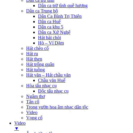
Dân ca trữ tình
Dân ca trữ tình quê hương
Dân ca Trung bộ
Dân Ca Bình Trị Thiên
Dân ca Huế
Dân ca khu 5
Dân ca Xứ Nghệ
Hát bài chòi
Hò – Ví Dặm
Hát chèo cổ
Hát ru
Hát then
Hát trống quân
Hát tuồng
Hát văn – Hát chầu văn
Chầu văn Huế
Hòa tấu nhạc cụ
Độc tấu nhạc cụ
Ngâm thơ
Tân cổ
Trong vườn hoa âm nhạc dân tộc
Video
Vọng cổ
Video
▼