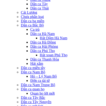
Dân ca Tày
Dân ca Thái
Cải Lương
Chưa phân loại
Dân ca ba miền
Dân ca Bắc Bộ
Ca trù
Dân ca Hà Nam
Hát Dậm Hà Nam
Dân ca Hà Đông
Dân ca Hải Phòng
Dân ca Phú Thọ
Hát xoan Phú Thọ
Dân ca Thanh Hóa
Hát xẩm
Dân ca miền tây
Dân ca Nam Bộ
Hò – Lý Nam Bộ
Đờn ca tài tử
Dân ca Nam Trung Bộ
Dân ca quan họ
Quan họ lời mới
Dân ca Tây Bắc
Dân ca Tây Nguyên