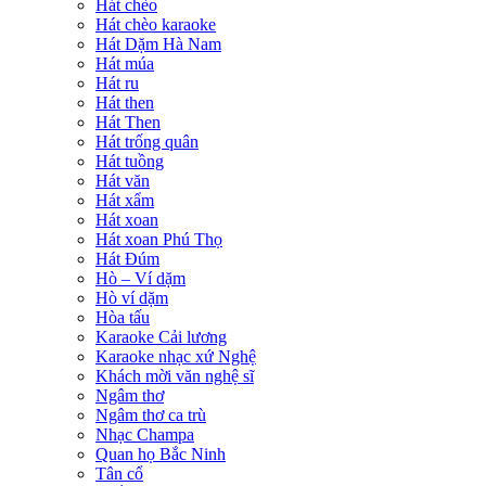
Hát chèo
Hát chèo karaoke
Hát Dặm Hà Nam
Hát múa
Hát ru
Hát then
Hát Then
Hát trống quân
Hát tuồng
Hát văn
Hát xẩm
Hát xoan
Hát xoan Phú Thọ
Hát Đúm
Hò – Ví dặm
Hò ví dặm
Hòa tấu
Karaoke Cải lương
Karaoke nhạc xứ Nghệ
Khách mời văn nghệ sĩ
Ngâm thơ
Ngâm thơ ca trù
Nhạc Champa
Quan họ Bắc Ninh
Tân cổ