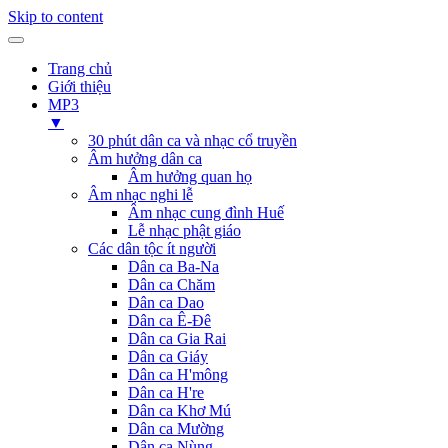
Skip to content
Trang chủ
Giới thiệu
MP3
▼
30 phút dân ca và nhạc cổ truyền
Âm hưởng dân ca
Âm hưởng quan họ
Âm nhạc nghi lễ
Âm nhạc cung đình Huế
Lễ nhạc phật giáo
Các dân tộc ít người
Dân ca Ba-Na
Dân ca Chăm
Dân ca Dao
Dân ca Ê-Đê
Dân ca Gia Rai
Dân ca Giáy
Dân ca H'mông
Dân ca H're
Dân ca Khơ Mú
Dân ca Mường
Dân ca Nùng