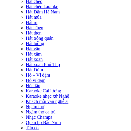
Hát chèo
Hát chèo karaoke
Hát Dặm Hà Nam
Hát múa
Hát ru
Hát Then
Hát then
Hát trống quân
Hát tuồng
Hát văn
Hát xẩm
Hát xoan
Hát xoan Phú Thọ
Hát Đúm
Hò – Ví dặm
Hò ví dặm
Hòa tấu
Karaoke Cải lương
Karaoke nhạc xứ Nghệ
Khách mời văn nghệ sĩ
Ngâm thơ
Ngâm thơ ca trù
Nhạc Champa
Quan họ Bắc Ninh
Tân cổ