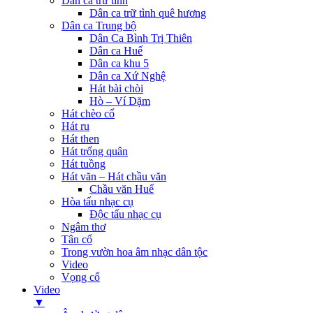
Dân ca trữ tình
Dân ca trữ tình quê hương
Dân ca Trung bộ
Dân Ca Bình Trị Thiên
Dân ca Huế
Dân ca khu 5
Dân ca Xứ Nghệ
Hát bài chòi
Hò – Ví Dặm
Hát chèo cổ
Hát ru
Hát then
Hát trống quân
Hát tuồng
Hát văn – Hát chầu văn
Chầu văn Huế
Hòa tấu nhạc cụ
Độc tấu nhạc cụ
Ngâm thơ
Tân cổ
Trong vườn hoa âm nhạc dân tộc
Video
Vọng cổ
Video
▼