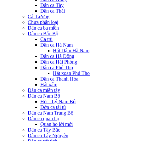
Dân ca Tày
Dân ca Thái
Cải Lương
Chưa phân loại
Dân ca ba miền
Dân ca Bắc Bộ
Ca trù
Dân ca Hà Nam
Hát Dậm Hà Nam
Dân ca Hà Đông
Dân ca Hải Phòng
Dân ca Phú Thọ
Hát xoan Phú Thọ
Dân ca Thanh Hóa
Hát xẩm
Dân ca miền tây
Dân ca Nam Bộ
Hò – Lý Nam Bộ
Đờn ca tài tử
Dân ca Nam Trung Bộ
Dân ca quan họ
Quan họ lời mới
Dân ca Tây Bắc
Dân ca Tây Nguyên