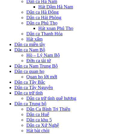
Dân ca Hà Nam
Hát Dậm Hà Nam
Dân ca Hà Đông
Dân ca Hải Phòng
Dân ca Phú Thọ
Hát xoan Phú Thọ
Dân ca Thanh Hóa
Hát xẩm
Dân ca miền tây
Dân ca Nam Bộ
Hò – Lý Nam Bộ
Đờn ca tài tử
Dân ca Nam Trung Bộ
Dân ca quan họ
Quan họ lời mới
Dân ca Tây Bắc
Dân ca Tây Nguyên
Dân ca trữ tình
Dân ca trữ tình quê hương
Dân ca Trung bộ
Dân Ca Bình Trị Thiên
Dân ca Huế
Dân ca khu 5
Dân ca Xứ Nghệ
Hát bài chòi