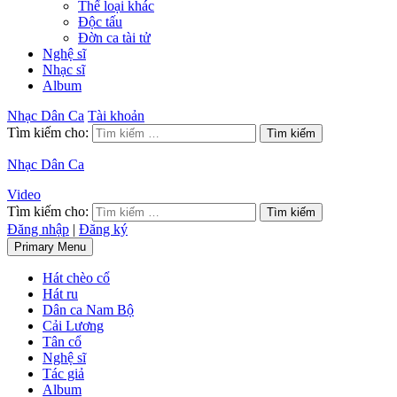
Thể loại khác
Độc tấu
Đờn ca tài tử
Nghệ sĩ
Nhạc sĩ
Album
Nhạc Dân Ca
Tài khoản
Tìm kiếm cho:
Nhạc Dân Ca
Video
Tìm kiếm cho:
Đăng nhập
|
Đăng ký
Primary Menu
Hát chèo cổ
Hát ru
Dân ca Nam Bộ
Cải Lương
Tân cổ
Nghệ sĩ
Tác giả
Album