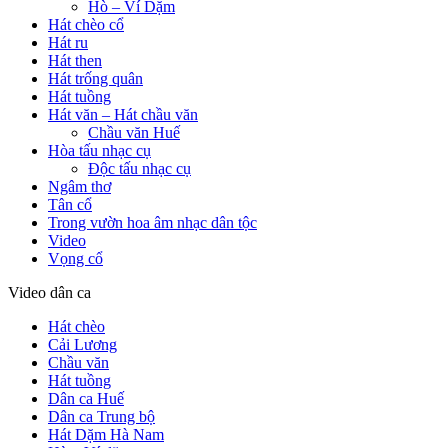
Hò – Ví Dặm
Hát chèo cổ
Hát ru
Hát then
Hát trống quân
Hát tuồng
Hát văn – Hát chầu văn
Chầu văn Huế
Hòa tấu nhạc cụ
Độc tấu nhạc cụ
Ngâm thơ
Tân cổ
Trong vườn hoa âm nhạc dân tộc
Video
Vọng cổ
Video dân ca
Hát chèo
Cải Lương
Chầu văn
Hát tuồng
Dân ca Huế
Dân ca Trung bộ
Hát Dặm Hà Nam