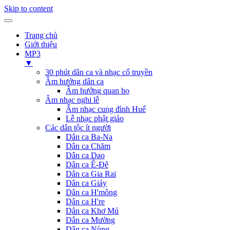
Skip to content
Trang chủ
Giới thiệu
MP3
▼
30 phút dân ca và nhạc cổ truyền
Âm hưởng dân ca
Âm hưởng quan họ
Âm nhạc nghi lễ
Âm nhạc cung đình Huế
Lễ nhạc phật giáo
Các dân tộc ít người
Dân ca Ba-Na
Dân ca Chăm
Dân ca Dao
Dân ca Ê-Đê
Dân ca Gia Rai
Dân ca Giáy
Dân ca H'mông
Dân ca H're
Dân ca Khơ Mú
Dân ca Mường
Dân ca Nùng