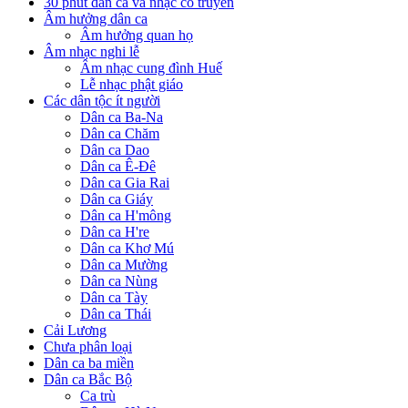
30 phút dân ca và nhạc cổ truyền
Âm hưởng dân ca
Âm hưởng quan họ
Âm nhạc nghi lễ
Âm nhạc cung đình Huế
Lễ nhạc phật giáo
Các dân tộc ít người
Dân ca Ba-Na
Dân ca Chăm
Dân ca Dao
Dân ca Ê-Đê
Dân ca Gia Rai
Dân ca Giáy
Dân ca H'mông
Dân ca H're
Dân ca Khơ Mú
Dân ca Mường
Dân ca Nùng
Dân ca Tày
Dân ca Thái
Cải Lương
Chưa phân loại
Dân ca ba miền
Dân ca Bắc Bộ
Ca trù