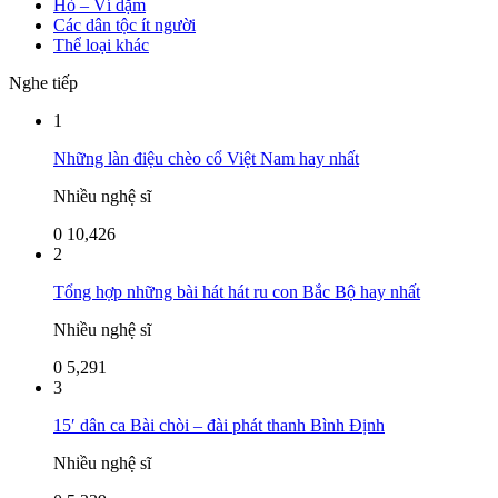
Hò – Ví dặm
Các dân tộc ít người
Thể loại khác
Nghe tiếp
1
Những làn điệu chèo cổ Việt Nam hay nhất
Nhiều nghệ sĩ
0
10,426
2
Tổng hợp những bài hát hát ru con Bắc Bộ hay nhất
Nhiều nghệ sĩ
0
5,291
3
15′ dân ca Bài chòi – đài phát thanh Bình Định
Nhiều nghệ sĩ