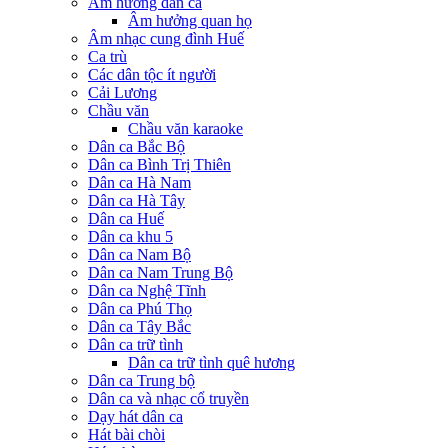
Âm hưởng dân ca
Âm hưởng quan họ
Âm nhạc cung đình Huế
Ca trù
Các dân tộc ít người
Cải Lương
Chầu văn
Chầu văn karaoke
Dân ca Bắc Bộ
Dân ca Bình Trị Thiên
Dân ca Hà Nam
Dân ca Hà Tây
Dân ca Huế
Dân ca khu 5
Dân ca Nam Bộ
Dân ca Nam Trung Bộ
Dân ca Nghệ Tĩnh
Dân ca Phú Thọ
Dân ca Tây Bắc
Dân ca trữ tình
Dân ca trữ tình quê hương
Dân ca Trung bộ
Dân ca và nhạc cổ truyền
Dạy hát dân ca
Hát bài chòi