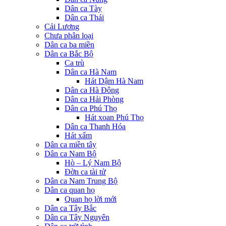
Dân ca Tày
Dân ca Thái
Cải Lương
Chưa phân loại
Dân ca ba miền
Dân ca Bắc Bộ
Ca trù
Dân ca Hà Nam
Hát Dậm Hà Nam
Dân ca Hà Đông
Dân ca Hải Phòng
Dân ca Phú Thọ
Hát xoan Phú Thọ
Dân ca Thanh Hóa
Hát xẩm
Dân ca miền tây
Dân ca Nam Bộ
Hò – Lý Nam Bộ
Đờn ca tài tử
Dân ca Nam Trung Bộ
Dân ca quan họ
Quan họ lời mới
Dân ca Tây Bắc
Dân ca Tây Nguyên