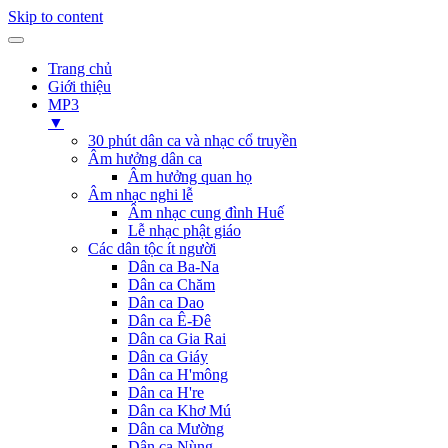
Skip to content
Trang chủ
Giới thiệu
MP3
▼
30 phút dân ca và nhạc cổ truyền
Âm hưởng dân ca
Âm hưởng quan họ
Âm nhạc nghi lễ
Âm nhạc cung đình Huế
Lễ nhạc phật giáo
Các dân tộc ít người
Dân ca Ba-Na
Dân ca Chăm
Dân ca Dao
Dân ca Ê-Đê
Dân ca Gia Rai
Dân ca Giáy
Dân ca H'mông
Dân ca H're
Dân ca Khơ Mú
Dân ca Mường
Dân ca Nùng