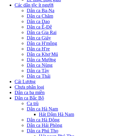
Các dân tộc ít người
Dân ca Ba-Na
Dân ca Chăm
Dân ca Dao
Dân ca Ê-Đê
Dân ca Gia Rai
Dân ca Giáy
Dân ca H'mông
Dân ca H're
Dân ca Khơ Mú
Dân ca Mường
Dân ca Nùng
Dân ca Tày
Dân ca Thái
Cải Lương
Chưa phân loại
Dân ca ba miền
Dân ca Bắc Bộ
Ca trù
Dân ca Hà Nam
Hát Dậm Hà Nam
Dân ca Hà Đông
Dân ca Hải Phòng
Dân ca Phú Thọ