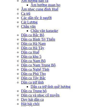
Âm hưởng dân ca
Âm hưởng quan họ
Âm nhạc cung đình Huế
Ca trù
Các dân tộc ít người
Cải Lương
Chầu văn
Chầu văn karaoke
Dân ca Bắc Bộ
Dân ca Bình Trị Thiên
Dân ca Hà Nam
Dân ca Hà Tây
Dân ca Huế
Dân ca khu 5
Dân ca Nam Bộ
Dân ca Nam Trung Bộ
Dân ca Nghệ Tĩnh
Dân ca Phú Thọ
Dân ca Tây Bắc
Dân ca trữ tình
Dân ca trữ tình quê hương
Dân ca Trung bộ
Dân ca và nhạc cổ truyền
Dạy hát dân ca
Hát bài chòi