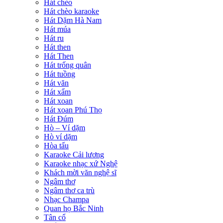
Hát chèo
Hát chèo karaoke
Hát Dặm Hà Nam
Hát múa
Hát ru
Hát then
Hát Then
Hát trống quân
Hát tuồng
Hát văn
Hát xẩm
Hát xoan
Hát xoan Phú Thọ
Hát Đúm
Hò – Ví dặm
Hò ví dặm
Hòa tấu
Karaoke Cải lương
Karaoke nhạc xứ Nghệ
Khách mời văn nghệ sĩ
Ngâm thơ
Ngâm thơ ca trù
Nhạc Champa
Quan họ Bắc Ninh
Tân cổ