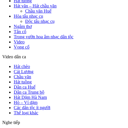
Hát tuồng
Hát văn – Hát chầu văn
Chầu văn Huế
Hòa tấu nhạc cụ
Độc tấu nhạc cụ
Ngâm thơ
Tân cổ
Trong vườn hoa âm nhạc dân tộc
Video
Vọng cổ
Video dân ca
Hát chèo
Cải Lương
Chầu văn
Hát tuồng
Dân ca Huế
Dân ca Trung bộ
Hát Dặm Hà Nam
Hò – Ví dặm
Các dân tộc ít người
Thể loại khác
Nghe tiếp