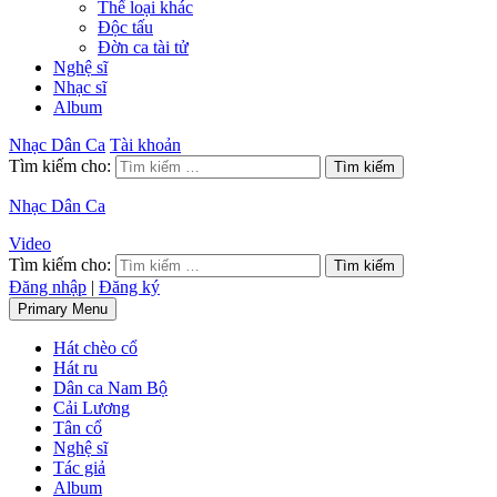
Thể loại khác
Độc tấu
Đờn ca tài tử
Nghệ sĩ
Nhạc sĩ
Album
Nhạc Dân Ca
Tài khoản
Tìm kiếm cho:
Nhạc Dân Ca
Video
Tìm kiếm cho:
Đăng nhập
|
Đăng ký
Primary Menu
Hát chèo cổ
Hát ru
Dân ca Nam Bộ
Cải Lương
Tân cổ
Nghệ sĩ
Tác giả
Album