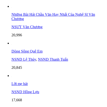
Những Bài Hát Chầu Văn Hay Nhất Của Nghệ Sĩ Văn
Chương
NSƯT Văn Chương
20,996
Dòng Sông Quê Em
NSND Lệ Thủy
,
NSND Thanh Tuấn
20,845
Lời mẹ hát
NSND Hồng Lựu
17,668