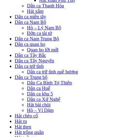
Hát xoan Phú Thọ
Dân ca Thanh Hóa
Hát xẩm
Dân ca miền tây
Dân ca Nam Bộ
Hò – Lý Nam Bộ
Đờn ca tài tử
Dân ca Nam Trung Bộ
Dân ca quan họ
Quan họ lời mới
Dân ca Tây Bắc
Dân ca Tây Nguyên
Dân ca trữ tình
Dân ca trữ tình quê hương
Dân ca Trung bộ
Dân Ca Bình Trị Thiên
Dân ca Huế
Dân ca khu 5
Dân ca Xứ Nghệ
Hát bài chòi
Hò – Ví Dặm
Hát chèo cổ
Hát ru
Hát then
Hát trống quân