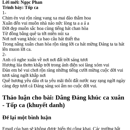
Lời mới: Ngọc Phan
Trình bày: Tốp ca
1-
Chim én vui rộn ràng vang xa mai đào thắm hoa
Xuân đến vui muôn nhà náo nức lòng ta a a á a
Đời đẹp muôn sắc hoa cùng tiếng hát chan hòa
Từ đồng bằng quê ta tới miền núi xa
Nơi nơi vang khúc ca bao câu hát thiết tha
Trong nắng xuân chan hòa rộn ràng lời ca hát mừng Đảng ta ta hát
lên muon lời ca.
2-
Anh có nghe xuân về nơi nơi đất trời sáng tươi
Hương lúa thơm khắp trời trong ánh điện soi làng xóm vui
Đàn em bé vui chơi rộn ràng những tiếng cười mừng cuộc đời vui
tươi sáng ngời khắp nơi
Quê hương yêu dấu ơi ta yêu mãi thôi đất nước nay rạng ngời ngày
càng đẹp tươi cá Đảng sáng soi ấm no cuộc đời vui.
Thảo luận cho bài: Dâng Đảng khúc ca xuân
- Tốp ca (khuyết danh)
Để lại một bình luận
Email của bạn sẽ không được hiển thị công khai.
Các trường bắt