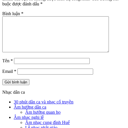
buộc được đánh dấu
*
Bình luận
*
Tên
*
Email
*
Nhạc dân ca
30 phút dân ca và nhạc cổ truyền
Âm hưởng dân ca
Âm hưởng quan họ
Âm nhạc nghi lễ
Âm nhạc cung đình Huế
Lễ nhạc phật giáo