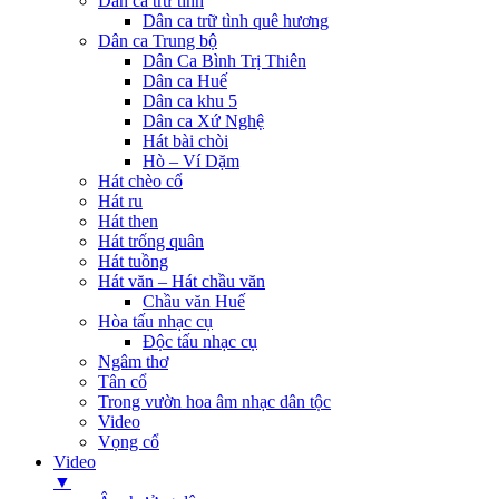
Dân ca trữ tình
Dân ca trữ tình quê hương
Dân ca Trung bộ
Dân Ca Bình Trị Thiên
Dân ca Huế
Dân ca khu 5
Dân ca Xứ Nghệ
Hát bài chòi
Hò – Ví Dặm
Hát chèo cổ
Hát ru
Hát then
Hát trống quân
Hát tuồng
Hát văn – Hát chầu văn
Chầu văn Huế
Hòa tấu nhạc cụ
Độc tấu nhạc cụ
Ngâm thơ
Tân cổ
Trong vườn hoa âm nhạc dân tộc
Video
Vọng cổ
Video
▼