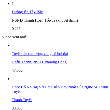
1
Đường lên Tây Bắc
NSND Thanh Hoài, Tốp ca (khuyết danh)
0
225
Video xem nhiều
Tuyển tập cải lương vọng cổ hơi dài
Châu Thanh
,
NSƯT Phượng Hằng
47,562
Chèo Cổ Những Vở Hát Chèo Hay Nhất Của Nghệ Sĩ Thanh
Tuyết
Thanh Tuyết
33,058