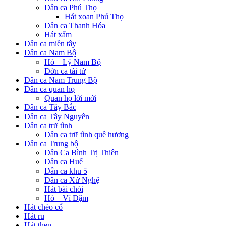
Dân ca Phú Thọ
Hát xoan Phú Thọ
Dân ca Thanh Hóa
Hát xẩm
Dân ca miền tây
Dân ca Nam Bộ
Hò – Lý Nam Bộ
Đờn ca tài tử
Dân ca Nam Trung Bộ
Dân ca quan họ
Quan họ lời mới
Dân ca Tây Bắc
Dân ca Tây Nguyên
Dân ca trữ tình
Dân ca trữ tình quê hương
Dân ca Trung bộ
Dân Ca Bình Trị Thiên
Dân ca Huế
Dân ca khu 5
Dân ca Xứ Nghệ
Hát bài chòi
Hò – Ví Dặm
Hát chèo cổ
Hát ru
Hát then