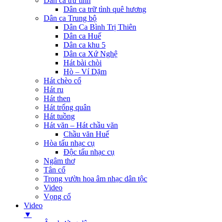
Dân ca trữ tình
Dân ca trữ tình quê hương
Dân ca Trung bộ
Dân Ca Bình Trị Thiên
Dân ca Huế
Dân ca khu 5
Dân ca Xứ Nghệ
Hát bài chòi
Hò – Ví Dặm
Hát chèo cổ
Hát ru
Hát then
Hát trống quân
Hát tuồng
Hát văn – Hát chầu văn
Chầu văn Huế
Hòa tấu nhạc cụ
Độc tấu nhạc cụ
Ngâm thơ
Tân cổ
Trong vườn hoa âm nhạc dân tộc
Video
Vọng cổ
Video
▼