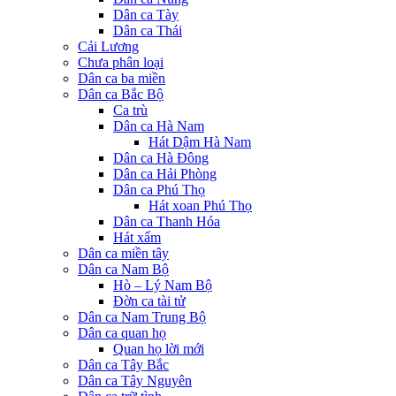
Dân ca Tày
Dân ca Thái
Cải Lương
Chưa phân loại
Dân ca ba miền
Dân ca Bắc Bộ
Ca trù
Dân ca Hà Nam
Hát Dậm Hà Nam
Dân ca Hà Đông
Dân ca Hải Phòng
Dân ca Phú Thọ
Hát xoan Phú Thọ
Dân ca Thanh Hóa
Hát xẩm
Dân ca miền tây
Dân ca Nam Bộ
Hò – Lý Nam Bộ
Đờn ca tài tử
Dân ca Nam Trung Bộ
Dân ca quan họ
Quan họ lời mới
Dân ca Tây Bắc
Dân ca Tây Nguyên