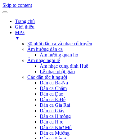
Skip to content
Trang chủ
Giới thiệu
MP3
▼
30 phút dân ca và nhạc cổ truyền
Âm hưởng dân ca
Âm hưởng quan họ
Âm nhạc nghi lễ
Âm nhạc cung đình Huế
Lễ nhạc phật giáo
Các dân tộc ít người
Dân ca Ba-Na
Dân ca Chăm
Dân ca Dao
Dân ca Ê-Đê
Dân ca Gia Rai
Dân ca Giáy
Dân ca H'mông
Dân ca H're
Dân ca Khơ Mú
Dân ca Mường
Dân ca Nùng