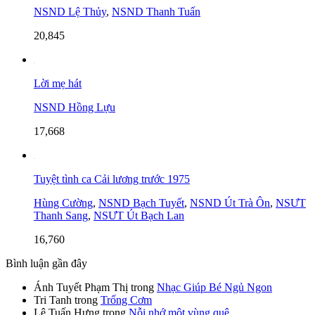
NSND Lệ Thủy
,
NSND Thanh Tuấn
20,845
Lời mẹ hát
NSND Hồng Lựu
17,668
Tuyệt tình ca Cải lương trước 1975
Hùng Cường
,
NSND Bạch Tuyết
,
NSND Út Trà Ôn
,
NSƯT
Thanh Sang
,
NSƯT Út Bạch Lan
16,760
Bình luận gần đây
Ánh Tuyết Phạm Thị
trong
Nhạc Giúp Bé Ngủ Ngon
Tri Tanh
trong
Trống Cơm
Lê Tuấn Hưng
trong
Nỗi nhớ một vùng quê