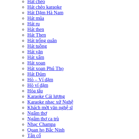
Hát chèo
Hát chèo karaoke
Hát Dặm Hà Nam
Hát múa
Hát ru
Hát then
Hát Then
Hát trống quân
Hát tuồng
Hát văn
Hát xẩm
Hát xoan
Hát xoan Phú Thọ
Hát Đúm
Hò – Ví dặm
Hò ví dặm
Hòa tấu
Karaoke Cải lương
Karaoke nhạc xứ Nghệ
Khách mời văn nghệ sĩ
Ngâm thơ
Ngâm thơ ca trù
Nhạc Champa
Quan họ Bắc Ninh
Tân cổ