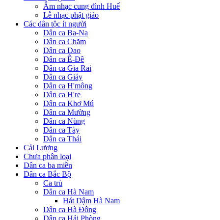
Âm nhạc cung đình Huế
Lễ nhạc phật giáo
Các dân tộc ít người
Dân ca Ba-Na
Dân ca Chăm
Dân ca Dao
Dân ca Ê-Đê
Dân ca Gia Rai
Dân ca Giáy
Dân ca H'mông
Dân ca H're
Dân ca Khơ Mú
Dân ca Mường
Dân ca Nùng
Dân ca Tày
Dân ca Thái
Cải Lương
Chưa phân loại
Dân ca ba miền
Dân ca Bắc Bộ
Ca trù
Dân ca Hà Nam
Hát Dậm Hà Nam
Dân ca Hà Đông
Dân ca Hải Phòng