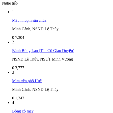
Nghe tiếp
1
Máu nhuộm sân chùa
Minh Cảnh, NSND Lệ Thủy
0
7,304
2
Bánh Bông Lan (Tân Cổ Giao Duyên)
NSND Lệ Thủy, NSƯT Minh Vương
0
3,777
3
Mưa trên phố Huế
Minh Cảnh, NSND Lệ Thủy
0
1,347
4
Bông cỏ may