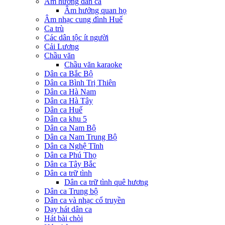
Âm hưởng dân ca
Âm hưởng quan họ
Âm nhạc cung đình Huế
Ca trù
Các dân tộc ít người
Cải Lương
Chầu văn
Chầu văn karaoke
Dân ca Bắc Bộ
Dân ca Bình Trị Thiên
Dân ca Hà Nam
Dân ca Hà Tây
Dân ca Huế
Dân ca khu 5
Dân ca Nam Bộ
Dân ca Nam Trung Bộ
Dân ca Nghệ Tĩnh
Dân ca Phú Thọ
Dân ca Tây Bắc
Dân ca trữ tình
Dân ca trữ tình quê hương
Dân ca Trung bộ
Dân ca và nhạc cổ truyền
Dạy hát dân ca
Hát bài chòi