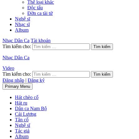
Thể loại khác
Độc tấu
Đờn ca tài tử
Nghệ sĩ
Nhạc sĩ
Album
Nhạc Dân Ca
Tài khoản
Tìm kiếm cho:
Nhạc Dân Ca
Video
Tìm kiếm cho:
Đăng nhập
|
Đăng ký
Primary Menu
Hát chèo cổ
Hát ru
Dân ca Nam Bộ
Cải Lương
Tân cổ
Nghệ sĩ
Tác giả
Album