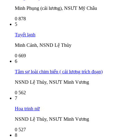
Minh Phụng (cải lương), NSƯT Mỹ Châu
0
878
5
Tuyết lạnh
Minh Cảnh, NSND Lệ Thủy
0
669
6
Tâm sự loài chim biển ( cải lương trích đoạn)
NSND Lệ Thủy, NSƯT Minh Vương
0
562
7
Hoa trinh nữ
NSND Lệ Thủy, NSƯT Minh Vương
0
527
8