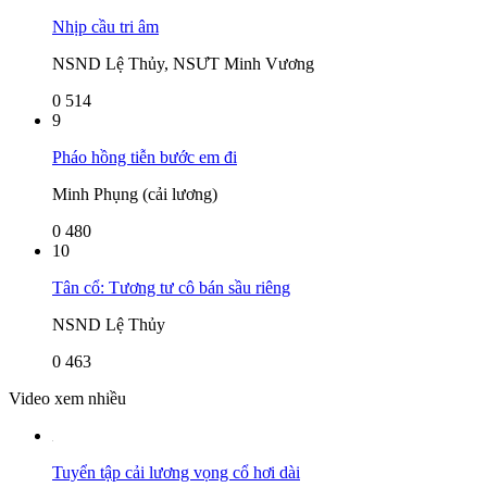
Nhịp cầu tri âm
NSND Lệ Thủy, NSƯT Minh Vương
0
514
9
Pháo hồng tiễn bước em đi
Minh Phụng (cải lương)
0
480
10
Tân cổ: Tương tư cô bán sầu riêng
NSND Lệ Thủy
0
463
Video xem nhiều
Tuyển tập cải lương vọng cổ hơi dài