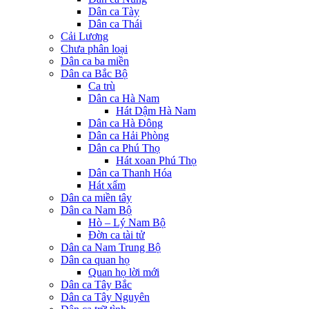
Dân ca Tày
Dân ca Thái
Cải Lương
Chưa phân loại
Dân ca ba miền
Dân ca Bắc Bộ
Ca trù
Dân ca Hà Nam
Hát Dậm Hà Nam
Dân ca Hà Đông
Dân ca Hải Phòng
Dân ca Phú Thọ
Hát xoan Phú Thọ
Dân ca Thanh Hóa
Hát xẩm
Dân ca miền tây
Dân ca Nam Bộ
Hò – Lý Nam Bộ
Đờn ca tài tử
Dân ca Nam Trung Bộ
Dân ca quan họ
Quan họ lời mới
Dân ca Tây Bắc
Dân ca Tây Nguyên