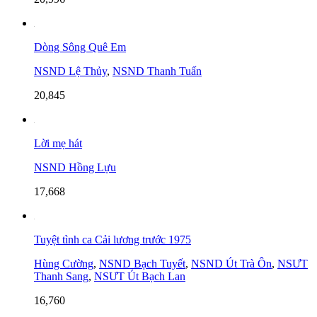
Dòng Sông Quê Em
NSND Lệ Thủy
,
NSND Thanh Tuấn
20,845
Lời mẹ hát
NSND Hồng Lựu
17,668
Tuyệt tình ca Cải lương trước 1975
Hùng Cường
,
NSND Bạch Tuyết
,
NSND Út Trà Ôn
,
NSƯT
Thanh Sang
,
NSƯT Út Bạch Lan
16,760