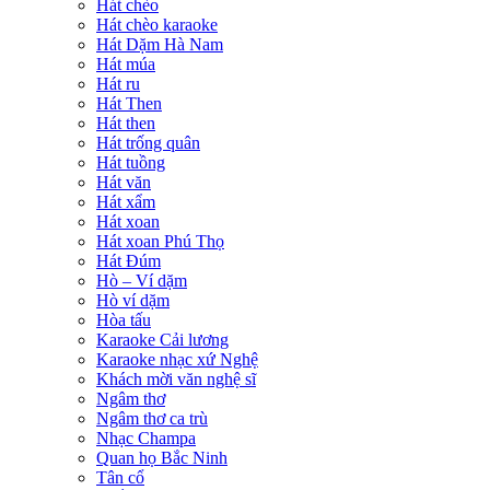
Hát chèo
Hát chèo karaoke
Hát Dặm Hà Nam
Hát múa
Hát ru
Hát Then
Hát then
Hát trống quân
Hát tuồng
Hát văn
Hát xẩm
Hát xoan
Hát xoan Phú Thọ
Hát Đúm
Hò – Ví dặm
Hò ví dặm
Hòa tấu
Karaoke Cải lương
Karaoke nhạc xứ Nghệ
Khách mời văn nghệ sĩ
Ngâm thơ
Ngâm thơ ca trù
Nhạc Champa
Quan họ Bắc Ninh
Tân cổ