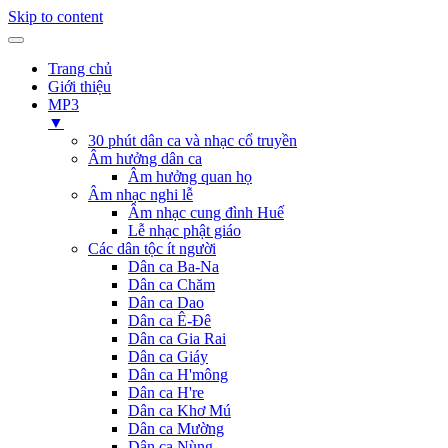
Skip to content
Trang chủ
Giới thiệu
MP3
▼
30 phút dân ca và nhạc cổ truyền
Âm hưởng dân ca
Âm hưởng quan họ
Âm nhạc nghi lễ
Âm nhạc cung đình Huế
Lễ nhạc phật giáo
Các dân tộc ít người
Dân ca Ba-Na
Dân ca Chăm
Dân ca Dao
Dân ca Ê-Đê
Dân ca Gia Rai
Dân ca Giáy
Dân ca H'mông
Dân ca H're
Dân ca Khơ Mú
Dân ca Mường
Dân ca Nùng