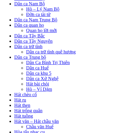
Dân ca Nam Bộ
Hò – Lý Nam Bộ
Đờn ca tài tử
Dân ca Nam Trung Bộ
Dân ca quan họ
Quan họ lời mới
Dân ca Tây Bắc
Dân ca Tây Nguyên
Dân ca trữ tình
Dân ca trữ tình quê hương
Dân ca Trung bộ
Dân Ca Bình Trị Thiên
Dân ca Huế
Dân ca khu 5
Dân ca Xứ Nghệ
Hát bài chòi
Hò – Ví Dặm
Hát chèo cổ
Hát ru
Hát then
Hát trống quân
Hát tuồng
Hát văn – Hát chầu văn
Chầu văn Huế
Hòa tấu nhạc cụ