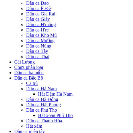
Dân ca Dao
Dân ca Ê-Đê
Dân ca Gia Rai
Dân ca Giáy
Dân ca H'mông
Dân ca H're
Dân ca Khơ Mú
Dân ca Mường
Dân ca Nùng
Dân ca Tày
Dân ca Thái
Cải Lương
Chưa phân loại
Dân ca ba miền
Dân ca Bắc Bộ
Ca trù
Dân ca Hà Nam
Hát Dậm Hà Nam
Dân ca Hà Đông
Dân ca Hải Phòng
Dân ca Phú Thọ
Hát xoan Phú Thọ
Dân ca Thanh Hóa
Hát xẩm
Dân ca miền tây