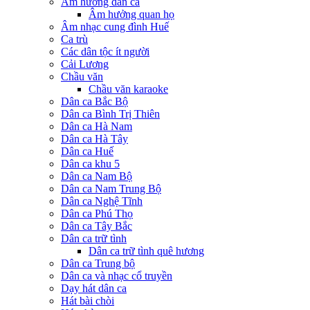
Âm hưởng dân ca
Âm hưởng quan họ
Âm nhạc cung đình Huế
Ca trù
Các dân tộc ít người
Cải Lương
Chầu văn
Chầu văn karaoke
Dân ca Bắc Bộ
Dân ca Bình Trị Thiên
Dân ca Hà Nam
Dân ca Hà Tây
Dân ca Huế
Dân ca khu 5
Dân ca Nam Bộ
Dân ca Nam Trung Bộ
Dân ca Nghệ Tĩnh
Dân ca Phú Thọ
Dân ca Tây Bắc
Dân ca trữ tình
Dân ca trữ tình quê hương
Dân ca Trung bộ
Dân ca và nhạc cổ truyền
Dạy hát dân ca
Hát bài chòi