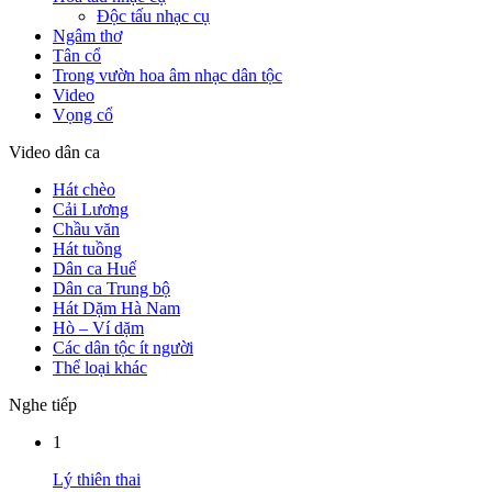
Độc tấu nhạc cụ
Ngâm thơ
Tân cổ
Trong vườn hoa âm nhạc dân tộc
Video
Vọng cổ
Video dân ca
Hát chèo
Cải Lương
Chầu văn
Hát tuồng
Dân ca Huế
Dân ca Trung bộ
Hát Dặm Hà Nam
Hò – Ví dặm
Các dân tộc ít người
Thể loại khác
Nghe tiếp
1
Lý thiên thai