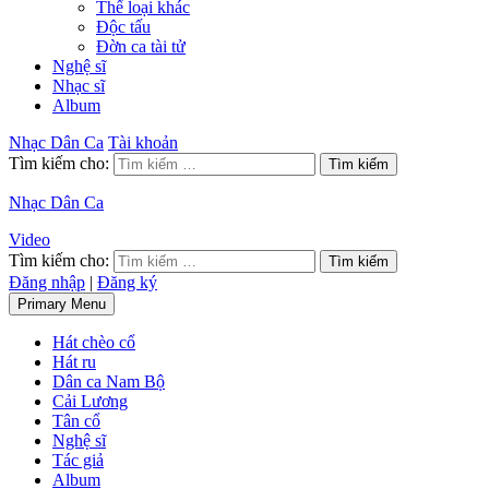
Thể loại khác
Độc tấu
Đờn ca tài tử
Nghệ sĩ
Nhạc sĩ
Album
Nhạc Dân Ca
Tài khoản
Tìm kiếm cho:
Nhạc Dân Ca
Video
Tìm kiếm cho:
Đăng nhập
|
Đăng ký
Primary Menu
Hát chèo cổ
Hát ru
Dân ca Nam Bộ
Cải Lương
Tân cổ
Nghệ sĩ
Tác giả
Album