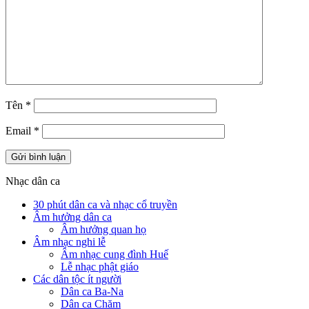
Tên
*
Email
*
Nhạc dân ca
30 phút dân ca và nhạc cổ truyền
Âm hưởng dân ca
Âm hưởng quan họ
Âm nhạc nghi lễ
Âm nhạc cung đình Huế
Lễ nhạc phật giáo
Các dân tộc ít người
Dân ca Ba-Na
Dân ca Chăm