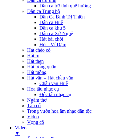
Dân ca trữ tình
Dân ca trữ tình quê hương
Dân ca Trung bộ
Dân Ca Bình Trị Thiên
Dân ca Huế
Dân ca khu 5
Dân ca Xứ Nghệ
Hát bài chòi
Hò – Ví Dặm
Hát chèo cổ
Hát ru
Hát then
Hát trống quân
Hát tuồng
Hát văn – Hát chầu văn
Chầu văn Huế
Hòa tấu nhạc cụ
Độc tấu nhạc cụ
Ngâm thơ
Tân cổ
Trong vườn hoa âm nhạc dân tộc
Video
Vọng cổ
Video
▼