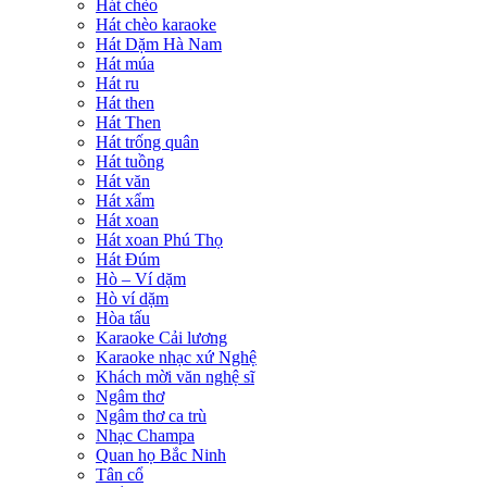
Hát chèo
Hát chèo karaoke
Hát Dặm Hà Nam
Hát múa
Hát ru
Hát then
Hát Then
Hát trống quân
Hát tuồng
Hát văn
Hát xẩm
Hát xoan
Hát xoan Phú Thọ
Hát Đúm
Hò – Ví dặm
Hò ví dặm
Hòa tấu
Karaoke Cải lương
Karaoke nhạc xứ Nghệ
Khách mời văn nghệ sĩ
Ngâm thơ
Ngâm thơ ca trù
Nhạc Champa
Quan họ Bắc Ninh
Tân cổ