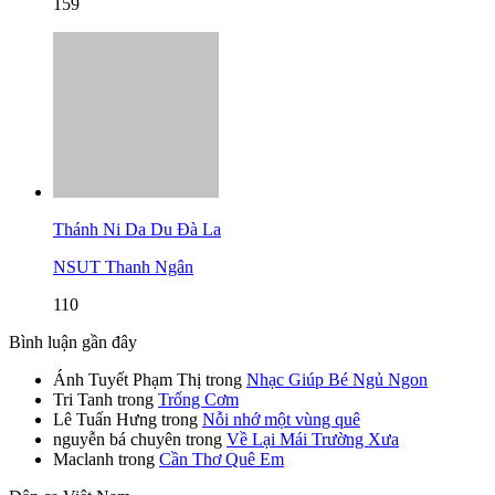
159
Thánh Ni Da Du Đà La
NSUT Thanh Ngân
110
Bình luận gần đây
Ánh Tuyết Phạm Thị
trong
Nhạc Giúp Bé Ngủ Ngon
Tri Tanh
trong
Trống Cơm
Lê Tuấn Hưng
trong
Nỗi nhớ một vùng quê
nguyễn bá chuyên
trong
Về Lại Mái Trường Xưa
Maclanh
trong
Cần Thơ Quê Em