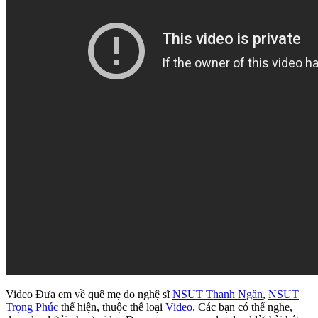
Video Đưa em về quê mẹ do nghệ sĩ
NSUT Thanh Ngân
,
NSUT
Trọng Phúc
thể hiện, thuộc thể loại
Video
. Các bạn có thể nghe,