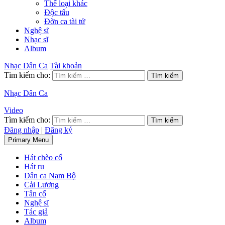
Thể loại khác
Độc tấu
Đờn ca tài tử
Nghệ sĩ
Nhạc sĩ
Album
Nhạc Dân Ca
Tài khoản
Tìm kiếm cho:
Nhạc Dân Ca
Video
Tìm kiếm cho:
Đăng nhập
|
Đăng ký
Primary Menu
Hát chèo cổ
Hát ru
Dân ca Nam Bộ
Cải Lương
Tân cổ
Nghệ sĩ
Tác giả
Album