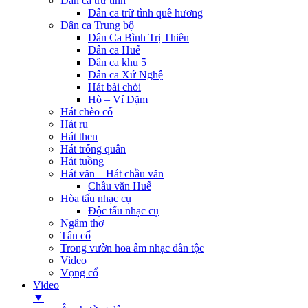
Dân ca trữ tình
Dân ca trữ tình quê hương
Dân ca Trung bộ
Dân Ca Bình Trị Thiên
Dân ca Huế
Dân ca khu 5
Dân ca Xứ Nghệ
Hát bài chòi
Hò – Ví Dặm
Hát chèo cổ
Hát ru
Hát then
Hát trống quân
Hát tuồng
Hát văn – Hát chầu văn
Chầu văn Huế
Hòa tấu nhạc cụ
Độc tấu nhạc cụ
Ngâm thơ
Tân cổ
Trong vườn hoa âm nhạc dân tộc
Video
Vọng cổ
Video
▼