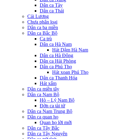
Dân ca Tày
Dân ca Thái
Cải Lương
Chưa phân loại
Dân ca ba miền
Dân ca Bắc Bộ
Ca trù
Dân ca Hà Nam
Hát Dậm Hà Nam
Dân ca Hà Đông
Dân ca Hải Phòng
Dân ca Phú Thọ
Hát xoan Phú Thọ
Dân ca Thanh Hóa
Hát xẩm
Dân ca miền tây
Dân ca Nam Bộ
Hò – Lý Nam Bộ
Đờn ca tài tử
Dân ca Nam Trung Bộ
Dân ca quan họ
Quan họ lời mới
Dân ca Tây Bắc
Dân ca Tây Nguyên