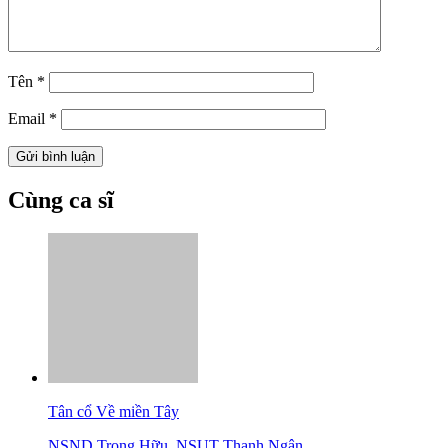
Tên
*
Email
*
Cùng ca sĩ
Tân cổ Về miền Tây
NSND Trọng Hữu
,
NSUT Thanh Ngân