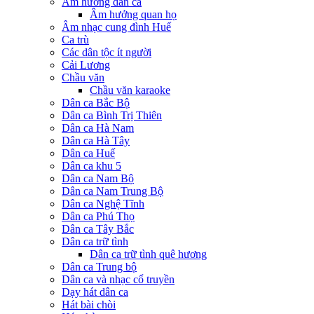
Âm hưởng dân ca
Âm hưởng quan họ
Âm nhạc cung đình Huế
Ca trù
Các dân tộc ít người
Cải Lương
Chầu văn
Chầu văn karaoke
Dân ca Bắc Bộ
Dân ca Bình Trị Thiên
Dân ca Hà Nam
Dân ca Hà Tây
Dân ca Huế
Dân ca khu 5
Dân ca Nam Bộ
Dân ca Nam Trung Bộ
Dân ca Nghệ Tĩnh
Dân ca Phú Thọ
Dân ca Tây Bắc
Dân ca trữ tình
Dân ca trữ tình quê hương
Dân ca Trung bộ
Dân ca và nhạc cổ truyền
Dạy hát dân ca
Hát bài chòi