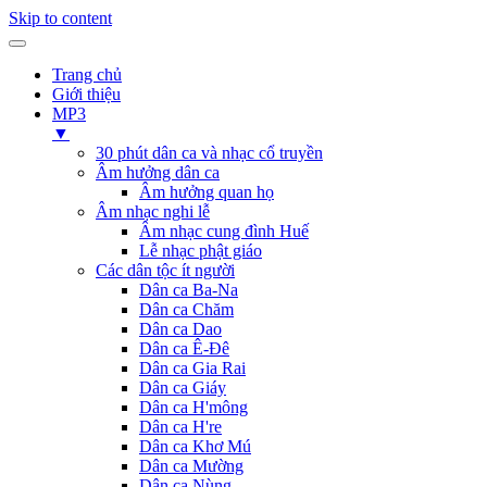
Skip to content
Trang chủ
Giới thiệu
MP3
▼
30 phút dân ca và nhạc cổ truyền
Âm hưởng dân ca
Âm hưởng quan họ
Âm nhạc nghi lễ
Âm nhạc cung đình Huế
Lễ nhạc phật giáo
Các dân tộc ít người
Dân ca Ba-Na
Dân ca Chăm
Dân ca Dao
Dân ca Ê-Đê
Dân ca Gia Rai
Dân ca Giáy
Dân ca H'mông
Dân ca H're
Dân ca Khơ Mú
Dân ca Mường
Dân ca Nùng