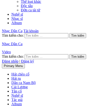
Thể loại khác
Độc tấu
Đờn ca tài tử
Nghệ sĩ
Nhạc sĩ
Album
Nhạc Dân Ca
Tài khoản
Tìm kiếm cho:
Nhạc Dân Ca
Video
Tìm kiếm cho:
Đăng nhập
|
Đăng ký
Primary Menu
Hát chèo cổ
Hát ru
Dân ca Nam Bộ
Cải Lương
Tân cổ
Nghệ sĩ
Tác giả
Album