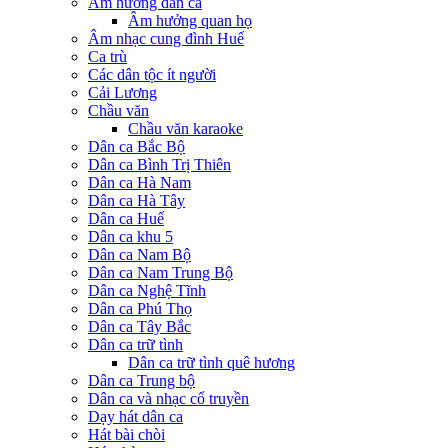
Âm hưởng dân ca
Âm hưởng quan họ
Âm nhạc cung đình Huế
Ca trù
Các dân tộc ít người
Cải Lương
Chầu văn
Chầu văn karaoke
Dân ca Bắc Bộ
Dân ca Bình Trị Thiên
Dân ca Hà Nam
Dân ca Hà Tây
Dân ca Huế
Dân ca khu 5
Dân ca Nam Bộ
Dân ca Nam Trung Bộ
Dân ca Nghệ Tĩnh
Dân ca Phú Thọ
Dân ca Tây Bắc
Dân ca trữ tình
Dân ca trữ tình quê hương
Dân ca Trung bộ
Dân ca và nhạc cổ truyền
Dạy hát dân ca
Hát bài chòi