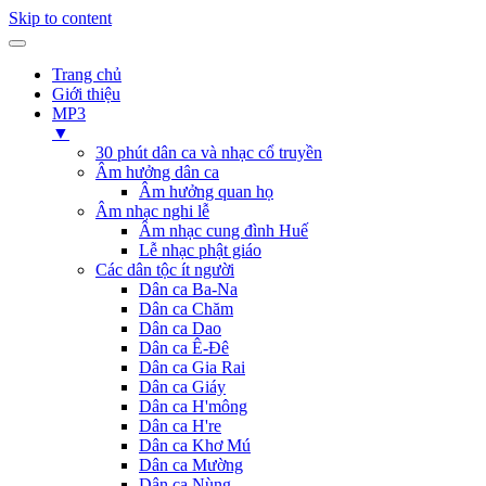
Skip to content
Trang chủ
Giới thiệu
MP3
▼
30 phút dân ca và nhạc cổ truyền
Âm hưởng dân ca
Âm hưởng quan họ
Âm nhạc nghi lễ
Âm nhạc cung đình Huế
Lễ nhạc phật giáo
Các dân tộc ít người
Dân ca Ba-Na
Dân ca Chăm
Dân ca Dao
Dân ca Ê-Đê
Dân ca Gia Rai
Dân ca Giáy
Dân ca H'mông
Dân ca H're
Dân ca Khơ Mú
Dân ca Mường
Dân ca Nùng