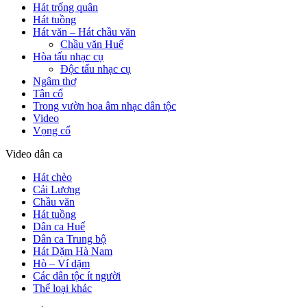
Hát trống quân
Hát tuồng
Hát văn – Hát chầu văn
Chầu văn Huế
Hòa tấu nhạc cụ
Độc tấu nhạc cụ
Ngâm thơ
Tân cổ
Trong vườn hoa âm nhạc dân tộc
Video
Vọng cổ
Video dân ca
Hát chèo
Cải Lương
Chầu văn
Hát tuồng
Dân ca Huế
Dân ca Trung bộ
Hát Dặm Hà Nam
Hò – Ví dặm
Các dân tộc ít người
Thể loại khác