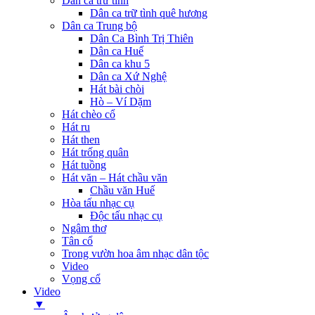
Dân ca trữ tình
Dân ca trữ tình quê hương
Dân ca Trung bộ
Dân Ca Bình Trị Thiên
Dân ca Huế
Dân ca khu 5
Dân ca Xứ Nghệ
Hát bài chòi
Hò – Ví Dặm
Hát chèo cổ
Hát ru
Hát then
Hát trống quân
Hát tuồng
Hát văn – Hát chầu văn
Chầu văn Huế
Hòa tấu nhạc cụ
Độc tấu nhạc cụ
Ngâm thơ
Tân cổ
Trong vườn hoa âm nhạc dân tộc
Video
Vọng cổ
Video
▼