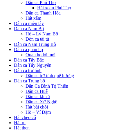
Dân ca Phú Thọ
Hát xoan Phú Thọ
Dân ca Thanh Hóa
Hát xẩm
Dân ca miền tây
Dân ca Nam Bộ
Hò – Lý Nam Bộ
Đờn ca tài tử
Dân ca Nam Trung Bộ
Dân ca quan họ
Quan họ lời mới
Dân ca Tây Bắc
Dân ca Tây Nguyên
Dân ca trữ tình
Dân ca trữ tình quê hương
Dân ca Trung bộ
Dân Ca Bình Trị Thiên
Dân ca Huế
Dân ca khu 5
Dân ca Xứ Nghệ
Hát bài chòi
Hò – Ví Dặm
Hát chèo cổ
Hát ru
Hát then