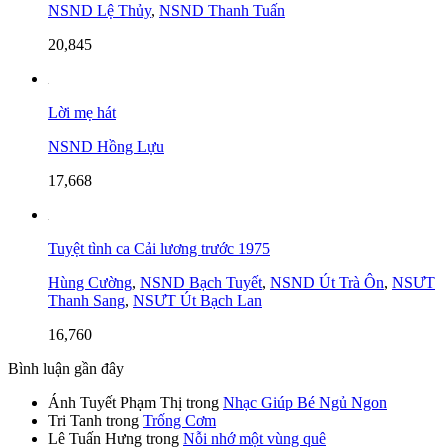
NSND Lệ Thủy
,
NSND Thanh Tuấn
20,845
Lời mẹ hát
NSND Hồng Lựu
17,668
Tuyệt tình ca Cải lương trước 1975
Hùng Cường
,
NSND Bạch Tuyết
,
NSND Út Trà Ôn
,
NSƯT
Thanh Sang
,
NSƯT Út Bạch Lan
16,760
Bình luận gần đây
Ánh Tuyết Phạm Thị
trong
Nhạc Giúp Bé Ngủ Ngon
Tri Tanh
trong
Trống Cơm
Lê Tuấn Hưng
trong
Nỗi nhớ một vùng quê