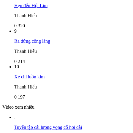
Hẹn đến Hội Lim
Thanh Hiếu
0
320
9
Ra đứng cổng làng
Thanh Hiếu
0
214
10
Xe chỉ luồn kim
Thanh Hiếu
0
197
Video xem nhiều
Tuyển tập cải lương vọng cổ hơi dài