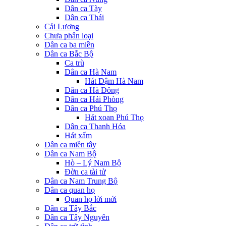
Dân ca Tày
Dân ca Thái
Cải Lương
Chưa phân loại
Dân ca ba miền
Dân ca Bắc Bộ
Ca trù
Dân ca Hà Nam
Hát Dậm Hà Nam
Dân ca Hà Đông
Dân ca Hải Phòng
Dân ca Phú Thọ
Hát xoan Phú Thọ
Dân ca Thanh Hóa
Hát xẩm
Dân ca miền tây
Dân ca Nam Bộ
Hò – Lý Nam Bộ
Đờn ca tài tử
Dân ca Nam Trung Bộ
Dân ca quan họ
Quan họ lời mới
Dân ca Tây Bắc
Dân ca Tây Nguyên