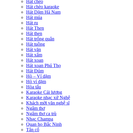
Hát chèo
Hát chèo karaoke
Hát Dặm Hà Nam
Hát múa
Hát ru
Hát Then
Hát then
Hát trống quân
Hát tuồng
Hát văn
Hát xẩm
Hát xoan
Hát xoan Phú Thọ
Hát Đúm
Hò – Ví dặm
Hò ví dặm
Hòa tấu
Karaoke Cải lương
Karaoke nhạc xứ Nghệ
Khách mời văn nghệ sĩ
Ngâm thơ
Ngâm thơ ca trù
Nhạc Champa
Quan họ Bắc Ninh
Tân cổ