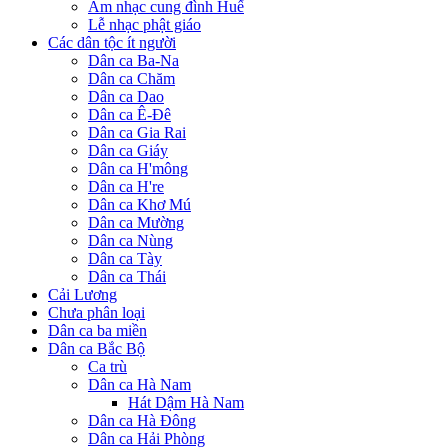
Âm nhạc cung đình Huế
Lễ nhạc phật giáo
Các dân tộc ít người
Dân ca Ba-Na
Dân ca Chăm
Dân ca Dao
Dân ca Ê-Đê
Dân ca Gia Rai
Dân ca Giáy
Dân ca H'mông
Dân ca H're
Dân ca Khơ Mú
Dân ca Mường
Dân ca Nùng
Dân ca Tày
Dân ca Thái
Cải Lương
Chưa phân loại
Dân ca ba miền
Dân ca Bắc Bộ
Ca trù
Dân ca Hà Nam
Hát Dậm Hà Nam
Dân ca Hà Đông
Dân ca Hải Phòng