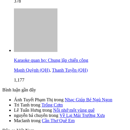
378
Karaoke quan họ: Chung lập chiến công
Mạnh Quỳnh (QH)
,
Thanh Tuyền (QH)
1,177
Bình luận gần đây
Ánh Tuyết Phạm Thị
trong
Nhạc Giúp Bé Ngủ Ngon
Tri Tanh
trong
Trống Cơm
Lê Tuấn Hưng
trong
Nỗi nhớ một vùng quê
nguyễn bá chuyên
trong
Về Lại Mái Trường Xưa
Maclanh
trong
Cần Thơ Quê Em