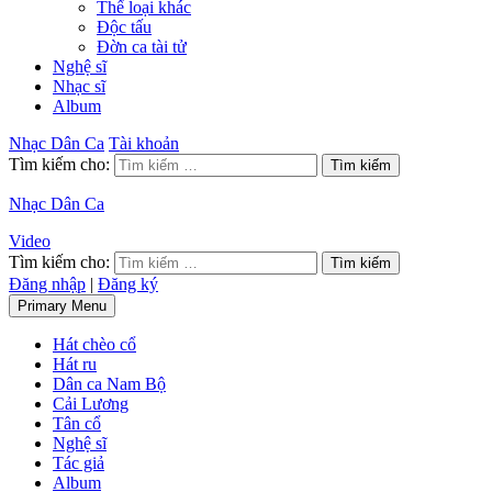
Thể loại khác
Độc tấu
Đờn ca tài tử
Nghệ sĩ
Nhạc sĩ
Album
Nhạc Dân Ca
Tài khoản
Tìm kiếm cho:
Nhạc Dân Ca
Video
Tìm kiếm cho:
Đăng nhập
|
Đăng ký
Primary Menu
Hát chèo cổ
Hát ru
Dân ca Nam Bộ
Cải Lương
Tân cổ
Nghệ sĩ
Tác giả
Album