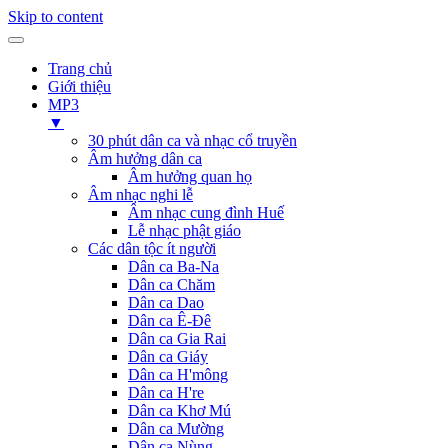
Skip to content
Trang chủ
Giới thiệu
MP3
▼
30 phút dân ca và nhạc cổ truyền
Âm hưởng dân ca
Âm hưởng quan họ
Âm nhạc nghi lễ
Âm nhạc cung đình Huế
Lễ nhạc phật giáo
Các dân tộc ít người
Dân ca Ba-Na
Dân ca Chăm
Dân ca Dao
Dân ca Ê-Đê
Dân ca Gia Rai
Dân ca Giáy
Dân ca H'mông
Dân ca H're
Dân ca Khơ Mú
Dân ca Mường
Dân ca Nùng