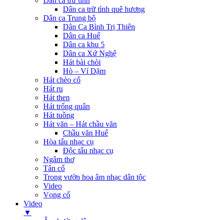
Dân ca trữ tình
Dân ca trữ tình quê hương
Dân ca Trung bộ
Dân Ca Bình Trị Thiên
Dân ca Huế
Dân ca khu 5
Dân ca Xứ Nghệ
Hát bài chòi
Hò – Ví Dặm
Hát chèo cổ
Hát ru
Hát then
Hát trống quân
Hát tuồng
Hát văn – Hát chầu văn
Chầu văn Huế
Hòa tấu nhạc cụ
Độc tấu nhạc cụ
Ngâm thơ
Tân cổ
Trong vườn hoa âm nhạc dân tộc
Video
Vọng cổ
Video
▼