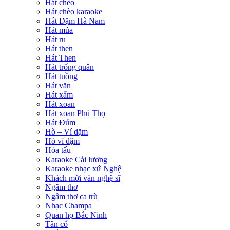
Hát chèo
Hát chèo karaoke
Hát Dặm Hà Nam
Hát múa
Hát ru
Hát then
Hát Then
Hát trống quân
Hát tuồng
Hát văn
Hát xẩm
Hát xoan
Hát xoan Phú Thọ
Hát Đúm
Hò – Ví dặm
Hò ví dặm
Hòa tấu
Karaoke Cải lương
Karaoke nhạc xứ Nghệ
Khách mời văn nghệ sĩ
Ngâm thơ
Ngâm thơ ca trù
Nhạc Champa
Quan họ Bắc Ninh
Tân cổ