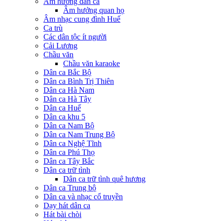
Âm hưởng dân ca
Âm hưởng quan họ
Âm nhạc cung đình Huế
Ca trù
Các dân tộc ít người
Cải Lương
Chầu văn
Chầu văn karaoke
Dân ca Bắc Bộ
Dân ca Bình Trị Thiên
Dân ca Hà Nam
Dân ca Hà Tây
Dân ca Huế
Dân ca khu 5
Dân ca Nam Bộ
Dân ca Nam Trung Bộ
Dân ca Nghệ Tĩnh
Dân ca Phú Thọ
Dân ca Tây Bắc
Dân ca trữ tình
Dân ca trữ tình quê hương
Dân ca Trung bộ
Dân ca và nhạc cổ truyền
Dạy hát dân ca
Hát bài chòi