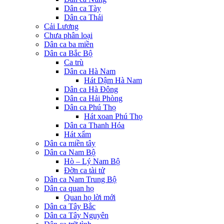
Dân ca Tày
Dân ca Thái
Cải Lương
Chưa phân loại
Dân ca ba miền
Dân ca Bắc Bộ
Ca trù
Dân ca Hà Nam
Hát Dậm Hà Nam
Dân ca Hà Đông
Dân ca Hải Phòng
Dân ca Phú Thọ
Hát xoan Phú Thọ
Dân ca Thanh Hóa
Hát xẩm
Dân ca miền tây
Dân ca Nam Bộ
Hò – Lý Nam Bộ
Đờn ca tài tử
Dân ca Nam Trung Bộ
Dân ca quan họ
Quan họ lời mới
Dân ca Tây Bắc
Dân ca Tây Nguyên