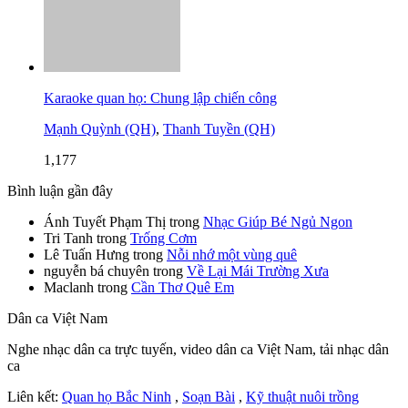
Karaoke quan họ: Chung lập chiến công
Mạnh Quỳnh (QH)
,
Thanh Tuyền (QH)
1,177
Bình luận gần đây
Ánh Tuyết Phạm Thị
trong
Nhạc Giúp Bé Ngủ Ngon
Tri Tanh
trong
Trống Cơm
Lê Tuấn Hưng
trong
Nỗi nhớ một vùng quê
nguyễn bá chuyên
trong
Về Lại Mái Trường Xưa
Maclanh
trong
Cần Thơ Quê Em
Dân ca Việt Nam
Nghe nhạc dân ca trực tuyến, video dân ca Việt Nam, tải nhạc dân
ca
Liên kết:
Quan họ Bắc Ninh
,
Soạn Bài
,
Kỹ thuật nuôi trồng