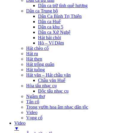
Dân ca trữ tình
Dân ca trữ tình quê hương
Dân ca Trung bộ
Dân Ca Bình Trị Thiên
Dân ca Huế
Dân ca khu 5
Dân ca Xứ Nghệ
Hát bài chòi
Hò – Ví Dặm
Hát chèo cổ
Hát ru
Hát then
Hát trống quân
Hát tuồng
Hát văn – Hát chầu văn
Chầu văn Huế
Hòa tấu nhạc cụ
Độc tấu nhạc cụ
Ngâm thơ
Tân cổ
Trong vườn hoa âm nhạc dân tộc
Video
Vọng cổ
Video
▼