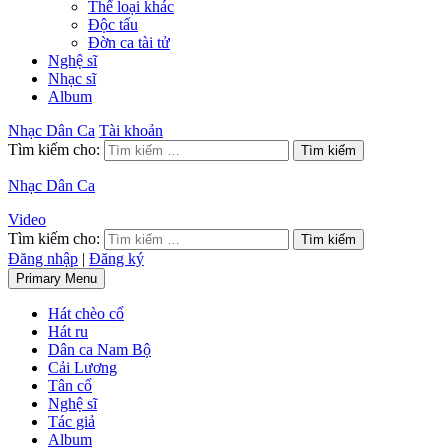
Thể loại khác
Độc tấu
Đờn ca tài tử
Nghệ sĩ
Nhạc sĩ
Album
Nhạc Dân Ca
Tài khoản
Tìm kiếm cho:
Nhạc Dân Ca
Video
Tìm kiếm cho:
Đăng nhập
|
Đăng ký
Primary Menu
Hát chèo cổ
Hát ru
Dân ca Nam Bộ
Cải Lương
Tân cổ
Nghệ sĩ
Tác giả
Album