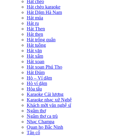
Hát chèo
Hát chèo karaoke
Hát Dặm Hà Nam
Hát múa
Hát ru
Hát Then
Hát then
Hát trống quân
Hát tuồng
Hát văn
Hát xẩm
Hát xoan
Hát xoan Phú Thọ
Hát Đúm
Hò – Ví dặm
Hò ví dặm
Hòa tấu
Karaoke Cải lương
Karaoke nhạc xứ Nghệ
Khách mời văn nghệ sĩ
Ngâm thơ
Ngâm thơ ca trù
Nhạc Champa
Quan họ Bắc Ninh
Tân cổ