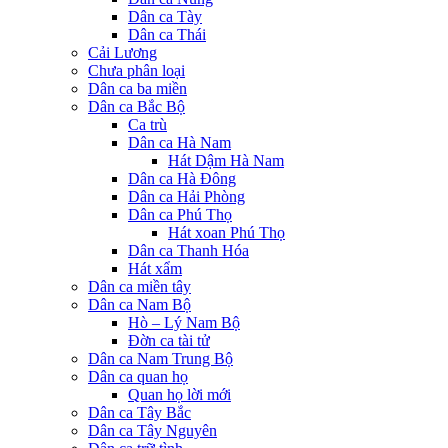
Dân ca Tày
Dân ca Thái
Cải Lương
Chưa phân loại
Dân ca ba miền
Dân ca Bắc Bộ
Ca trù
Dân ca Hà Nam
Hát Dậm Hà Nam
Dân ca Hà Đông
Dân ca Hải Phòng
Dân ca Phú Thọ
Hát xoan Phú Thọ
Dân ca Thanh Hóa
Hát xẩm
Dân ca miền tây
Dân ca Nam Bộ
Hò – Lý Nam Bộ
Đờn ca tài tử
Dân ca Nam Trung Bộ
Dân ca quan họ
Quan họ lời mới
Dân ca Tây Bắc
Dân ca Tây Nguyên