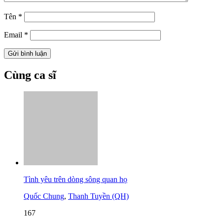
Tên
*
Email
*
Cùng ca sĩ
Tình yêu trên dòng sông quan họ
Quốc Chung
,
Thanh Tuyền (QH)
167