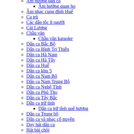
Âm hưởng dân ca
Âm hưởng quan họ
Âm nhạc cung đình Huế
Ca trù
Các dân tộc ít người
Cải Lương
Chầu văn
Chầu văn karaoke
Dân ca Bắc Bộ
Dân ca Bình Trị Thiên
Dân ca Hà Nam
Dân ca Hà Tây
Dân ca Huế
Dân ca khu 5
Dân ca Nam Bộ
Dân ca Nam Trung Bộ
Dân ca Nghệ Tĩnh
Dân ca Phú Thọ
Dân ca Tây Bắc
Dân ca trữ tình
Dân ca trữ tình quê hương
Dân ca Trung bộ
Dân ca và nhạc cổ truyền
Dạy hát dân ca
Hát bài chòi