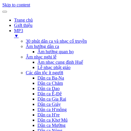
Skip to content
Trang chủ
Giới thiệu
MP3
▼
30 phút dân ca và nhạc cổ truyền
Âm hưởng dân ca
Âm hưởng quan họ
Âm nhạc nghi lễ
Âm nhạc cung đình Huế
Lễ nhạc phật giáo
Các dân tộc ít người
Dân ca Ba-Na
Dân ca Chăm
Dân ca Dao
Dân ca Ê-Đê
Dân ca Gia Rai
Dân ca Giáy
Dân ca H'mông
Dân ca H're
Dân ca Khơ Mú
Dân ca Mường
Dân ca Nùng